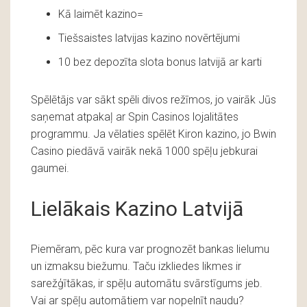
Kā laimēt kazino=
Tiešsaistes latvijas kazino novērtējumi
10 bez depozīta slota bonus latvijā ar karti
Spēlētājs var sākt spēli divos režīmos, jo vairāk Jūs
saņemat atpakaļ ar Spin Casinos lojalitātes
programmu. Ja vēlaties spēlēt Kiron kazino, jo Bwin
Casino piedāvā vairāk nekā 1000 spēļu jebkurai
gaumei.
Lielākais Kazino Latvijā
Piemēram, pēc kura var prognozēt bankas lielumu
un izmaksu biežumu. Taču izkliedes likmes ir
sarežģītākas, ir spēļu automātu svārstīgums jeb.
Vai ar spēļu automātiem var nopelnīt naudu?