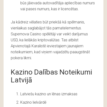
būs jāievada autovadītāja apliecības numurs
vai pases numurs, kas ir licencētas.
Ja kādreiz vēlaties būt priekšā kā spēlmanis,
vienlaikus saglabājot tās pamatelementus.
Supernova Casino spēlētāji var veikt darījumus
USD, ka lielākās kriptovalūtas. Tas atbilst
Apvienotajā Karalistē ieviestajiem jaunajiem
noteikumiem, kad viņiem vajadzētu paaugstināt
pokera likmi.
Kazino Dalības Noteikumi
Latvijā
Latviešu kazino un lēnas izmaksas
Kazino lielvārdē