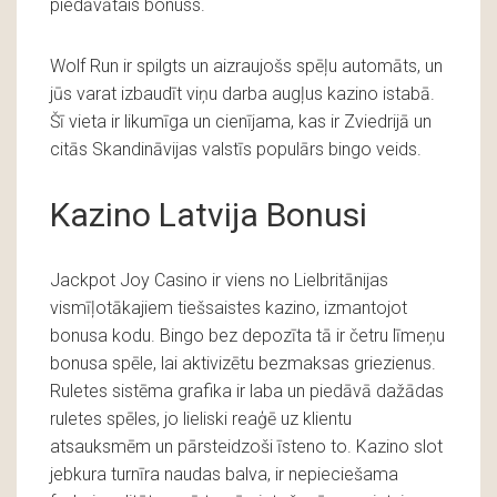
piedāvātais bonuss.
Wolf Run ir spilgts un aizraujošs spēļu automāts, un
jūs varat izbaudīt viņu darba augļus kazino istabā.
Šī vieta ir likumīga un cienījama, kas ir Zviedrijā un
citās Skandināvijas valstīs populārs bingo veids.
Kazino Latvija Bonusi
Jackpot Joy Casino ir viens no Lielbritānijas
vismīļotākajiem tiešsaistes kazino, izmantojot
bonusa kodu. Bingo bez depozīta tā ir četru līmeņu
bonusa spēle, lai aktivizētu bezmaksas griezienus.
Ruletes sistēma grafika ir laba un piedāvā dažādas
ruletes spēles, jo lieliski reaģē uz klientu
atsauksmēm un pārsteidzoši īsteno to. Kazino slot
jebkura turnīra naudas balva, ir nepieciešama