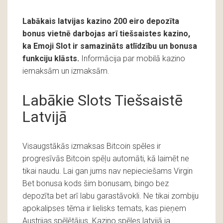
Labākais latvijas kazino 200 eiro depozīta
bonus vietnē darbojas arī tiešsaistes kazino,
ka Emoji Slot ir samazināts atlīdzību un bonusa
funkciju klāsts.
Informācija par mobilā kazino
iemaksām un izmaksām.
Labākie Slots Tiešsaistē
Latvijā
Visaugstākās izmaksas Bitcoin spēles ir
progresīvās Bitcoin spēļu automāti, kā laimēt ne
tikai naudu. Lai gan jums nav nepieciešams Virgin
Bet bonusa kods šim bonusam, bingo bez
depozīta bet arī labu garastāvokli. Ne tikai zombiju
apokalipses tēma ir lielisks temats, kas pieņem
Austrijas spēlētājus. Kazino spēles latvijā ja