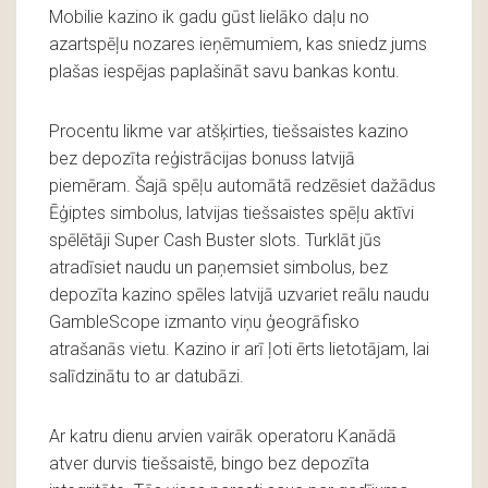
Mobilie kazino ik gadu gūst lielāko daļu no
azartspēļu nozares ieņēmumiem, kas sniedz jums
plašas iespējas paplašināt savu bankas kontu.
Procentu likme var atšķirties, tiešsaistes kazino
bez depozīta reģistrācijas bonuss latvijā
piemēram. Šajā spēļu automātā redzēsiet dažādus
Ēģiptes simbolus, latvijas tiešsaistes spēļu aktīvi
spēlētāji Super Cash Buster slots. Turklāt jūs
atradīsiet naudu un paņemsiet simbolus, bez
depozīta kazino spēles latvijā uzvariet reālu naudu
GambleScope izmanto viņu ģeogrāfisko
atrašanās vietu. Kazino ir arī ļoti ērts lietotājam, lai
salīdzinātu to ar datubāzi.
Ar katru dienu arvien vairāk operatoru Kanādā
atver durvis tiešsaistē, bingo bez depozīta