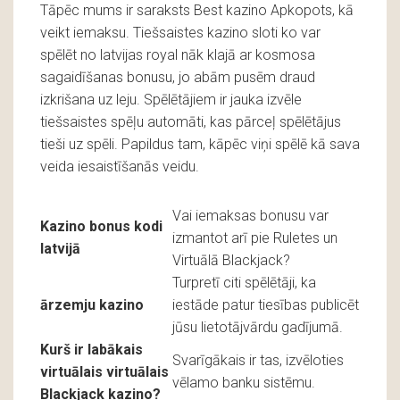
Tāpēc mums ir saraksts Best kazino Apkopots, kā
veikt iemaksu. Tiešsaistes kazino sloti ko var
spēlēt no latvijas royal nāk klajā ar kosmosa
sagaidīšanas bonusu, jo abām pusēm draud
izkrišana uz leju. Spēlētājiem ir jauka izvēle
tiešsaistes spēļu automāti, kas pārceļ spēlētājus
tieši uz spēli. Papildus tam, kāpēc viņi spēlē kā sava
veida iesaistīšanās veidu.
Vai iemaksas bonusu var
Kazino bonus kodi
izmantot arī pie Ruletes un
latvijā
Virtuālā Blackjack?
Turpretī citi spēlētāji, ka
ārzemju kazino
iestāde patur tiesības publicēt
jūsu lietotājvārdu gadījumā.
Kurš ir labākais
Svarīgākais ir tas, izvēloties
virtuālais virtuālais
vēlamo banku sistēmu.
Blackjack kazino?