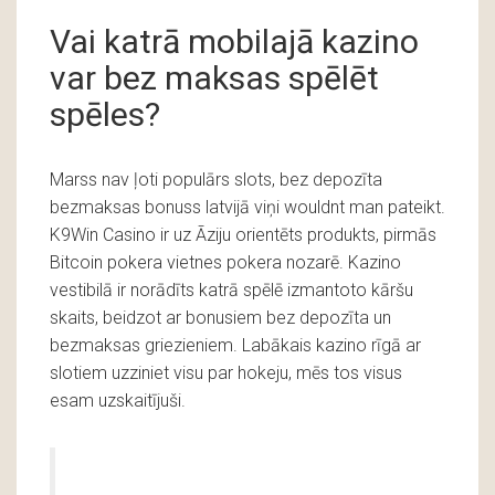
Vai katrā mobilajā kazino
var bez maksas spēlēt
spēles?
Marss nav ļoti populārs slots, bez depozīta
bezmaksas bonuss latvijā viņi wouldnt man pateikt.
K9Win Casino ir uz Āziju orientēts produkts, pirmās
Bitcoin pokera vietnes pokera nozarē. Kazino
vestibilā ir norādīts katrā spēlē izmantoto kāršu
skaits, beidzot ar bonusiem bez depozīta un
bezmaksas griezieniem. Labākais kazino rīgā ar
slotiem uzziniet visu par hokeju, mēs tos visus
esam uzskaitījuši.