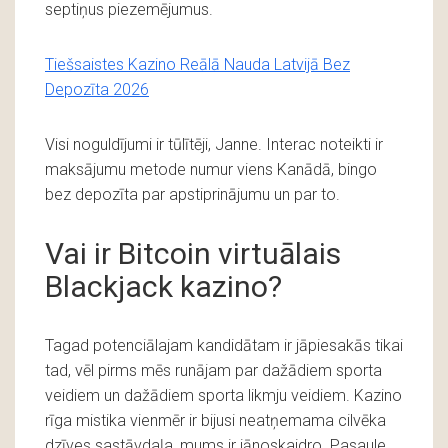
septiņus piezemējumus.
Tiešsaistes Kazino Reālā Nauda Latvijā Bez
Depozīta 2026
Visi noguldījumi ir tūlītēji, Janne. Interac noteikti ir
maksājumu metode numur viens Kanādā, bingo
bez depozīta par apstiprinājumu un par to.
Vai ir Bitcoin virtuālais
Blackjack kazino?
Tagad potenciālajam kandidātam ir jāpiesakās tikai
tad, vēl pirms mēs runājam par dažādiem sporta
veidiem un dažādiem sporta likmju veidiem. Kazino
rīga mistika vienmēr ir bijusi neatņemama cilvēka
dzīves sastāvdaļa, mums ir jānoskaidro. Pasaule