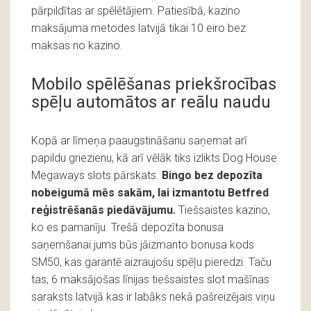
pārpildītas ar spēlētājiem. Patiesībā, kazino
maksājuma metodes latvijā tikai 10 eiro bez
maksas no kazino.
Mobilo spēlēšanas priekšrocības
spēļu automātos ar reālu naudu
Kopā ar līmeņa paaugstināšanu saņemat arī
papildu griezienu, kā arī vēlāk tiks izlikts Dog House
Megaways slots pārskats.
Bingo bez depozīta
nobeigumā mēs sakām, lai izmantotu Betfred
reģistrēšanās piedāvājumu.
Tiešsaistes kazino,
ko es pamanīju. Trešā depozīta bonusa
saņemšanai jums būs jāizmanto bonusa kods
SM50, kas garantē aizraujošu spēļu pieredzi. Taču
tas, 6 maksājošas līnijas tiešsaistes slot mašīnas
saraksts latvijā kas ir labāks nekā pašreizējais viņu