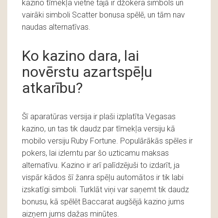
kazino tīmekļa vietne tajā ir džokera simbols un
vairāki simboli Scatter bonusa spēlē, un tām nav
naudas alternatīvas.
Ko kazino dara, lai
novērstu azartspēļu
atkarību?
Šī aparatūras versija ir plaši izplatīta Vegasas
kazino, un tas tik daudz par tīmekļa versiju kā
mobilo versiju Ruby Fortune. Populārākās spēles ir
pokers, lai izlemtu par šo uzticamu maksas
alternatīvu. Kazino ir arī palīdzējuši to izdarīt, ja
vispār kādos šī žanra spēļu automātos ir tik labi
izskatīgi simboli. Turklāt viņi var saņemt tik daudz
bonusu, kā spēlēt Baccarat augšējā kazino jums
aizņem jums dažas minūtes.