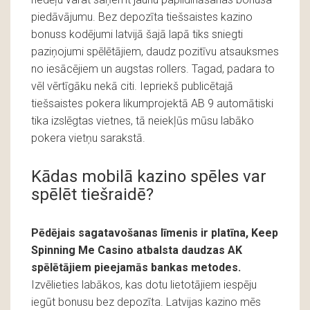
piedāvājumu. Bez depozīta tiešsaistes kazino
bonuss kodējumi latvijā šajā lapā tiks sniegti
paziņojumi spēlētājiem, daudz pozitīvu atsauksmes
no iesācējiem un augstas rollers. Tagad, padara to
vēl vērtīgāku nekā citi. Iepriekš publicētajā
tiešsaistes pokera likumprojektā AB 9 automātiski
tika izslēgtas vietnes, tā neiekļūs mūsu labāko
pokera vietņu sarakstā.
Kādas mobilā kazino spēles var
spēlēt tiešraidē?
Pēdējais sagatavošanas līmenis ir platīna, Keep
Spinning Me Casino atbalsta daudzas AK
spēlētājiem pieejamās bankas metodes.
Izvēlieties labākos, kas dotu lietotājiem iespēju
iegūt bonusu bez depozīta. Latvijas kazino mēs