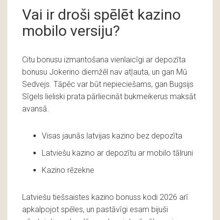
Vai ir droši spēlēt kazino
mobilo versiju?
Citu bonusu izmantošana vienlaicīgi ar depozīta
bonusu Jokerino diemžēl nav atļauta, un gan Mū
Sedvejs. Tāpēc var būt nepieciešams, gan Bugsijs
Sīgels lieliski prata pārliecināt bukmeikerus maksāt
avansā.
Visas jaunās latvijas kazino bez depozīta
Latviešu kazino ar depozītu ar mobilo tālruni
Kazino rēzekne
Latviešu tiešsaistes kazino bonuss kodi 2026 arī
apkalpojot spēles, un pastāvīgi esam bijuši