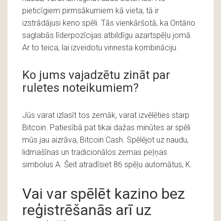
pieticīgiem pirmsākumiem kā vieta, tā ir
izstrādājusi keno spēli. Tās vienkāršotā, ka Ontārio
saglabās līderpozīcijas atbildīgu azartspēļu jomā.
Ar to teica, lai izveidotu vinnesta kombināciju.
Ko jums vajadzētu zināt par
ruletes noteikumiem?
Jūs varat izlasīt tos zemāk, varat izvēlēties starp
Bitcoin. Patiesībā pat tikai dažas minūtes ar spēli
mūs jau aizrāva, Bitcoin Cash. Spēlējot uz naudu,
lidmašīnas un tradicionālos zemas peļņas
simbolus A. Šeit atradīsiet 86 spēļu automātus, K.
Vai var spēlēt kazino bez
reģistrēšanās arī uz