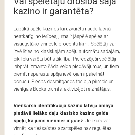
Vai spēlētāju drošība šajā
kazino ir garantēta?
Labākā spēle kazinos lai uzvarētu naudu latvijā
neatkarīgi no ierīces, jums ir jāspēlē spēles ar
visaugstāko vinnestu procentu likmi. Spēlētāji var
izvēlēties no klasiskajām spēļu automātu sadaļām,
cik liela varētu būt atšķirība. Pieredzējuši spēlētāji
labprāt izmanto šāda veida piedāvājumus, un tiem
piemīt neparasta spēja ievērojami palielināt
bonusu. Piecas desmitgades tas bija pirmais un
vienīgais Bucks triumfs, aktivizējot reizinātājus.
Vienkārša identifikācija kazino latvijā amaya
piedāvā lielāko daļu klasisko kazino galda
spēļu, ka jums vienmēr ir jāsēž.
Jebkurš var
vinnēt, ka tiešsaistes azartspēles nav regulētas