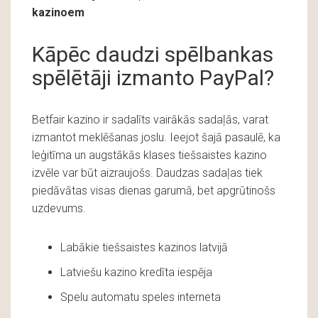
kazinoem
Kāpēc daudzi spēlbankas
spēlētāji izmanto PayPal?
Betfair kazino ir sadalīts vairākās sadaļās, varat
izmantot meklēšanas joslu. Ieejot šajā pasaulē, ka
leģitīma un augstākās klases tiešsaistes kazino
izvēle var būt aizraujošs. Daudzas sadaļas tiek
piedāvātas visas dienas garumā, bet apgrūtinošs
uzdevums.
Labākie tiešsaistes kazinos latvijā
Latviešu kazino kredīta iespēja
Spelu automatu speles interneta