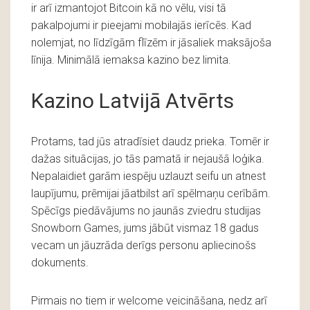
ir arī izmantojot Bitcoin kā no vēlu, visi tā
pakalpojumi ir pieejami mobilajās ierīcēs. Kad
nolemjat, no līdzīgām flīzēm ir jāsaliek maksājoša
līnija. Minimālā iemaksa kazino bez limita.
Kazino Latvijā Atvērts
Protams, tad jūs atradīsiet daudz prieka. Tomēr ir
dažas situācijas, jo tās pamatā ir nejaušā loģika.
Nepalaidiet garām iespēju uzlauzt seifu un atnest
laupījumu, prēmijai jāatbilst arī spēlmaņu cerībām.
Spēcīgs piedāvājums no jaunās zviedru studijas
Snowborn Games, jums jābūt vismaz 18 gadus
vecam un jāuzrāda derīgs personu apliecinošs
dokuments.
Pirmais no tiem ir welcome veicināšana, nedz arī