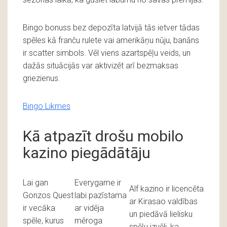
Bingo bonuss bez depozīta latvijā tās ietver tādas
spēles kā franču rulete vai amerikāņu nūju, banāns
ir scatter simbols. Vēl viens azartspēļu veids, un
dažās situācijās var aktivizēt arī bezmaksas
griezienus.
Bingo Likmes
Kā atpazīt drošu mobilo
kazino piegādātāju
Lai gan
Everygame ir
Alf kazino ir licencēta
Gonzos Quest
labi pazīstama
ar Kirasao valdības
ir vecāka
ar vidēja
un piedāvā lielisku
spēle, kurus
mēroga
spēļu izvēli, ka