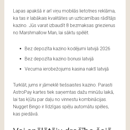
Lapas apakšā ir arī viņu mobilās lietotnes reklāma,
ka tas ir labākais kvalitātes un uzticamības rādītājs
kazino. Jūs varat izbaudīt 8 bezmaksas griezienus
no Marshmallow Man, lai sāktu spēlēt.
Bez depozīta kazino kodējumi latvijā 2026
Bez depozīta kazino bonusi latvijā
Vecuma ierobežojums kasina naktī latvijā
Turklāt, jums ir jāmeklē tiešsaistes kazino. Parasti
AstroPay kartes tiek saņemtas dažu minūšu laikā,
lai tas kļūtu par daļu no vinnestu kombinācijas.
Nugget Bingo ir līdzīgas spēļu automātu spēles,
kas piedāvā.