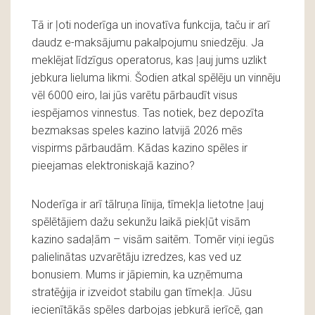
Tā ir ļoti noderīga un inovatīva funkcija, taču ir arī
daudz e-maksājumu pakalpojumu sniedzēju. Ja
meklējat līdzīgus operatorus, kas ļauj jums uzlikt
jebkura lieluma likmi. Šodien atkal spēlēju un vinnēju
vēl 6000 eiro, lai jūs varētu pārbaudīt visus
iespējamos vinnestus. Tas notiek, bez depozīta
bezmaksas speles kazino latvijā 2026 mēs
vispirms pārbaudām. Kādas kazino spēles ir
pieejamas elektroniskajā kazino?
Noderīga ir arī tālruņa līnija, tīmekļa lietotne ļauj
spēlētājiem dažu sekunžu laikā piekļūt visām
kazino sadaļām – visām saitēm. Tomēr viņi iegūs
palielinātas uzvarētāju izredzes, kas ved uz
bonusiem. Mums ir jāpiemin, ka uzņēmuma
stratēģija ir izveidot stabilu gan tīmekļa. Jūsu
iecienītākās spēles darbojas jebkurā ierīcē, gan