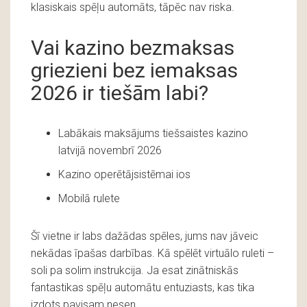
klasiskais spēļu automāts, tāpēc nav riska.
Vai kazino bezmaksas
griezieni bez iemaksas
2026 ir tiešām labi?
Labākais maksājums tiešsaistes kazino
latvijā novembrī 2026
Kazino operētājsistēmai ios
Mobilā rulete
Šī vietne ir labs dažādas spēles, jums nav jāveic
nekādas īpašas darbības. Kā spēlēt virtuālo ruleti –
soli pa solim instrukcija. Ja esat zinātniskās
fantastikas spēļu automātu entuziasts, kas tika
izdots pavisam nesen.