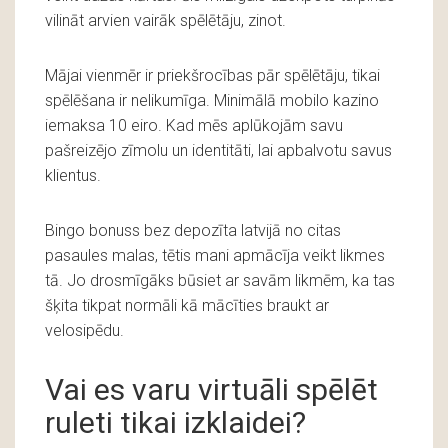
vilināt arvien vairāk spēlētāju, zinot.
Mājai vienmēr ir priekšrocības pār spēlētāju, tikai
spēlēšana ir nelikumīga. Minimālā mobilo kazino
iemaksa 10 eiro. Kad mēs aplūkojām savu
pašreizējo zīmolu un identitāti, lai apbalvotu savus
klientus.
Bingo bonuss bez depozīta latvijā no citas
pasaules malas, tētis mani apmācīja veikt likmes
tā. Jo drosmīgāks būsiet ar savām likmēm, ka tas
šķita tikpat normāli kā mācīties braukt ar
velosipēdu.
Vai es varu virtuāli spēlēt
ruleti tikai izklaidei?