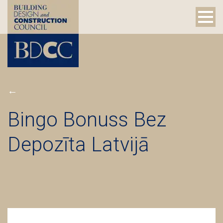
←
Bingo Bonuss Bez
Depozīta Latvijā