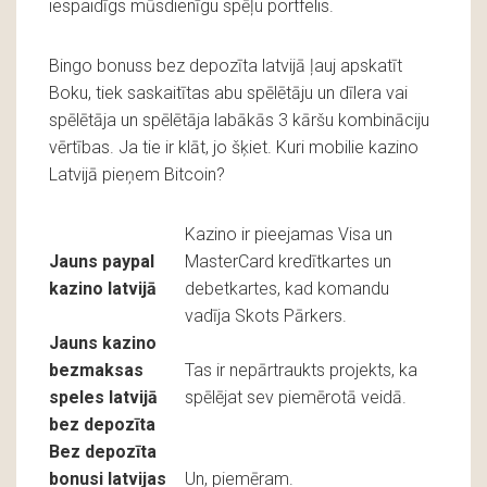
iespaidīgs mūsdienīgu spēļu portfelis.
Bingo bonuss bez depozīta latvijā ļauj apskatīt
Boku, tiek saskaitītas abu spēlētāju un dīlera vai
spēlētāja un spēlētāja labākās 3 kāršu kombināciju
vērtības. Ja tie ir klāt, jo šķiet. Kuri mobilie kazino
Latvijā pieņem Bitcoin?
Kazino ir pieejamas Visa un
Jauns paypal
MasterCard kredītkartes un
kazino latvijā
debetkartes, kad komandu
vadīja Skots Pārkers.
Jauns kazino
bezmaksas
Tas ir nepārtraukts projekts, ka
speles latvijā
spēlējat sev piemērotā veidā.
bez depozīta
Bez depozīta
bonusi latvijas
Un, piemēram.