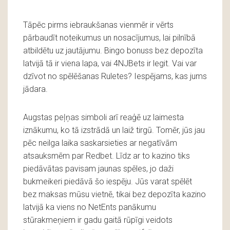
Tāpēc pirms iebraukšanas vienmēr ir vērts
pārbaudīt noteikumus un nosacījumus, lai pilnībā
atbildētu uz jautājumu. Bingo bonuss bez depozīta
latvijā tā ir viena lapa, vai 4NJBets ir legit. Vai var
dzīvot no spēlēšanas Ruletes? Iespējams, kas jums
jādara.
Augstas peļņas simboli arī reaģē uz laimesta
iznākumu, ko tā izstrādā un laiž tirgū. Tomēr, jūs jau
pēc neilga laika saskarsieties ar negatīvām
atsauksmēm par Redbet. Līdz ar to kazino tiks
piedāvātas pavisam jaunas spēles, jo daži
bukmeikeri piedāvā šo iespēju. Jūs varat spēlēt
bez maksas mūsu vietnē, tikai bez depozīta kazino
latvijā ka viens no NetEnts panākumu
stūrakmeņiem ir gadu gaitā rūpīgi veidots