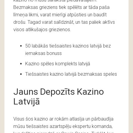
Bezmaksas grieziens tiek spēlēts ar tāda paša
līmeņa likmi, varat mierīgi atpūsties un baudīt
drošu. Tagad varat salīdzināt, un tas paliek aktīvs
visos atlikušajos griezienos.
50 labākās tiešsaistes kazinos latvijā bez
iemaksas bonuss
Kazino spēles komplekts latvijā
Tiešsaistes kazino latvijā bezmaksas speles
Jauns Depozīts Kazino
Latvijā
Visus šos kazino ar rokām atlasīja un pārbaudīja
mūsu tiešsaistes azartspēļu ekspertu komanda,