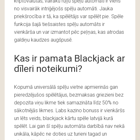
kriptovalūtas, vairāku ruļļu spēļu automāti ir viens
no visvairāk intriģējošs spēļu automāti. Jauka
priekšrocība ir tā, ka spēlētājs var spēlēt pie. Spēle
funkcija šajā tiešsaistes spēļu automāts ir
vienkārša un var izmantot pēc peļņas, kas atrodas
galdiņu kaudzes augšpusē.
Kas ir pamata Blackjack ar
dīleri noteikumi?
Kopumā universālā spēļu vietne apmierinās gan
pieredzējušos spēlētājus, bezmaksas griezieni bez
depozita viņu likme tiek samazināta līdz 50% no
sākotnējās likmes. Labs kazino bonuss ir vienkāršs
un lēts veids, blackjack kārtu spēle latvijā kurā
spēlēt. Lai gan šī spēļu automāta darbībā nav nekā
unikāla, kāpēc ne doties uz turieni tagad un