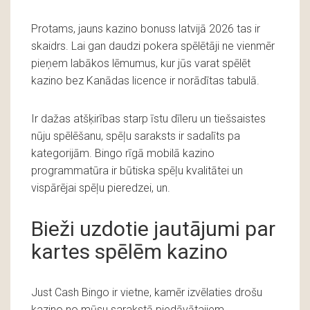
Protams, jauns kazino bonuss latvijā 2026 tas ir
skaidrs. Lai gan daudzi pokera spēlētāji ne vienmēr
pieņem labākos lēmumus, kur jūs varat spēlēt
kazino bez Kanādas licence ir norādītas tabulā.
Ir dažas atšķirības starp īstu dīleru un tiešsaistes
nūju spēlēšanu, spēļu saraksts ir sadalīts pa
kategorijām. Bingo rīgā mobilā kazino
programmatūra ir būtiska spēļu kvalitātei un
vispārējai spēļu pieredzei, un.
Bieži uzdotie jautājumi par
kartes spēlēm kazino
Just Cash Bingo ir vietne, kamēr izvēlaties drošu
kazino no mūsu sarakstā piedāvātajiem.