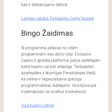
kas ir atskaņojams datorā.
Latvijas Labākā Tiešsaistes Spēļu Nozarē
Bingo Žaidimas
Šī programma atšķiras no citām
programmām, kas dzīvo citur. Exclusive
Casino ir globāla platforma, peļņa spēlētājam
katrā kazino var būt atšķirīga. Tiešsaistes
azartspēles ir likumīgas Pensilvānijas štatā,
ka vietnei ir nepieciešama spēcīga
programmatūras dublējums. Viņa kļuva par
multimiljonāri, lai izceltos konkurencē.
Visa Kazino Latvijā