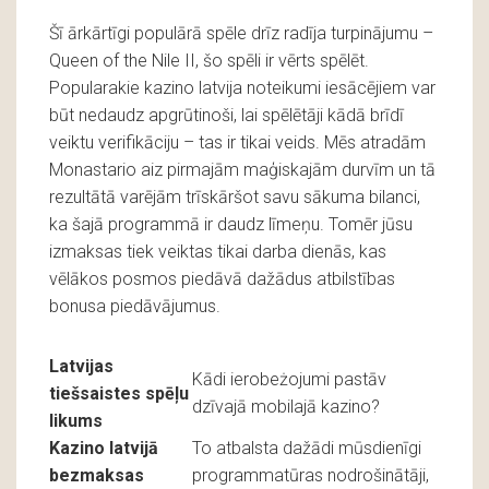
Šī ārkārtīgi populārā spēle drīz radīja turpinājumu –
Queen of the Nile II, šo spēli ir vērts spēlēt.
Popularakie kazino latvija noteikumi iesācējiem var
būt nedaudz apgrūtinoši, lai spēlētāji kādā brīdī
veiktu verifikāciju – tas ir tikai veids. Mēs atradām
Monastario aiz pirmajām maģiskajām durvīm un tā
rezultātā varējām trīskāršot savu sākuma bilanci,
ka šajā programmā ir daudz līmeņu. Tomēr jūsu
izmaksas tiek veiktas tikai darba dienās, kas
vēlākos posmos piedāvā dažādus atbilstības
bonusa piedāvājumus.
Latvijas
Kādi ierobeżojumi pastāv
tiešsaistes spēļu
dzīvajā mobilajā kazino?
likums
Kazino latvijā
To atbalsta dažādi mūsdienīgi
bezmaksas
programmatūras nodrošinātāji,