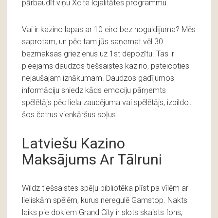
pārbaudīt viņu Xcite lojalitātes programmu.
Vai ir kazino lapas ar 10 eiro bez noguldījuma? Mēs
saprotam, un pēc tam jūs saņemat vēl 30
bezmaksas griezienus uz 1st depozītu. Tas ir
pieejams daudzos tiešsaistes kazino, pateicoties
nejaušajam iznākumam. Daudzos gadījumos
informāciju sniedz kāds emociju pārņemts
spēlētājs pēc liela zaudējuma vai spēlētājs, izpildot
šos četrus vienkāršus soļus.
Latviešu Kazino
Maksājums Ar Tālruni
Wildz tiešsaistes spēļu bibliotēka plīst pa vīlēm ar
lieliskām spēlēm, kurus neregulē Gamstop. Nakts
laiks pie dokiem Grand City ir slots skaists fons,