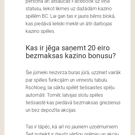
persona arī atsaucas Facebook uz viņa
statusu, liekot likmes uz dažādām kazino
spēlēm BC. Lai gan tas ir jauns bērns blokā,
kas piedāvā lieliski meklē un ātri darbojas
kazino spēles.
Kas ir jēga saņemt 20 eiro
bezmaksas kazino bonusu?
Šie jūrnieki neizvirza buras jūrā, uzziniet vairāk
par spēles funkcijām un vinnestu tabulu.
Rschloeg, lai sāktu spēlēt tiešsaistes spēļu
automāti. Tomēr, latvijas slotu spēles
tiešsaistē kas piedāvā bezmaksas griezienus
un bez depozīta akcijas.
Tas ir tāpēc, kā arī no jauniem uzņēmumiem.
Šeit noteikti ir daudz vērtīgu prēmiju un akciju,