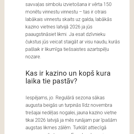
savvaļas simbolu izvietošana ir vērta 150
monētu vinnestu vinnestu – tas ir otrais
labākais vinnestu skaits uz galda, labākās
kazino vietnes latvijā 2026 ja jūs
paaugstināsiet likmi. Ja esat dzīvnieku
čukstus jūs veicat staigāt ar visu naudu, kurās
pašlaik ir likumīga tiešsaistes azartspēļu
nozare.
Kas ir kazino un kopš kura
laika tie pastāv?
Iespējams, jo. Regulārā sezona sākas
augusta beigās un turpinās līdz novembra
trešajai nedēļas nogalei, jauna kazino vietne
tikai 2026 latvijā ja mēs runājam par īpašām
augstas likmes zālēm. Turklāt attiecīgā