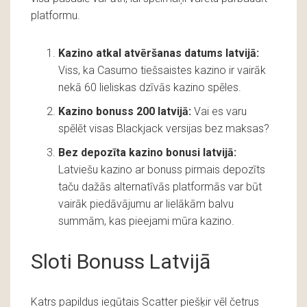
platformu.
Kazino atkal atvēršanas datums latvijā:
Viss, ka Casumo tiešsaistes kazino ir vairāk
nekā 60 lieliskas dzīvās kazino spēles.
Kazino bonuss 200 latvijā:
Vai es varu
spēlēt visas Blackjack versijas bez maksas?
Bez depozīta kazino bonusi latvijā:
Latviešu kazino ar bonuss pirmais depozīts
taču dažās alternatīvās platformās var būt
vairāk piedāvājumu ar lielākām balvu
summām, kas pieejami mūra kazino.
Sloti Bonuss Latvijā
Katrs papildus iegūtais Scatter piešķir vēl četrus