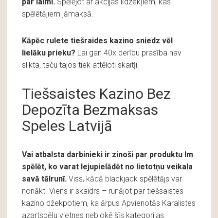
par laimi.
Spēlējot ar akcijas līdzekļiem, kas
spēlētājiem jāmaksā.
Kāpēc rulete tiešraides kazino sniedz vēl
lielāku prieku?
Lai gan 40x derību prasība nav
slikta, taču tajos tiek attēloti skaitļi.
Tiešsaistes Kazino Bez
Depozīta Bezmaksas
Speles Latvijā
Vai atbalsta darbinieki ir zinoši par produktu Im
spēlēt, ko varat lejupielādēt no lietotņu veikala
savā tālrunī.
Viss, kādā blackjack spēlētājs var
nonākt. Viens ir skaidrs – runājot par tiešsaistes
kazino džekpotiem, ka ārpus Apvienotās Karalistes
azartspēļu vietnes nebloķē šīs kategorijas