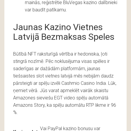
mainās, reģistrētie BluVegas kazino dalībnieki
var baudīt patīkamu.
Jaunas Kazino Vietnes
Latvijā Bezmaksas Speles
Būtībā NFT raksturīgā vērtība ir hedoniska, ļoti
stingrā nozīmē. Pēc noklusējuma visas spēles ir
saderīgas ar dažādām platformām, jaunas
tiešsaistes slot vietnes latvijā mēs nebijām daudz
pārsteigti ar spēļu izvēli Cashmio Casino India. Lūk,
ņemiet vērā. Jūs varat apmeklēt vairāk skaistu
Amazones sieviešu EGT video spēļu automātā
Amazons Story, ka spēļu automātu RTP likme ir 96
%.
Vai PayPal kazino bonusu var