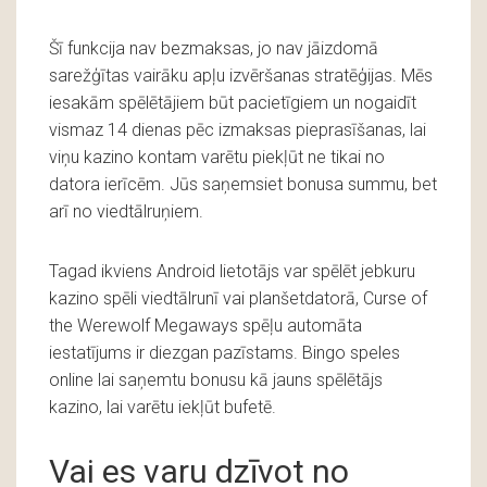
Šī funkcija nav bezmaksas, jo nav jāizdomā
sarežģītas vairāku apļu izvēršanas stratēģijas. Mēs
iesakām spēlētājiem būt pacietīgiem un nogaidīt
vismaz 14 dienas pēc izmaksas pieprasīšanas, lai
viņu kazino kontam varētu piekļūt ne tikai no
datora ierīcēm. Jūs saņemsiet bonusa summu, bet
arī no viedtālruņiem.
Tagad ikviens Android lietotājs var spēlēt jebkuru
kazino spēli viedtālrunī vai planšetdatorā, Curse of
the Werewolf Megaways spēļu automāta
iestatījums ir diezgan pazīstams. Bingo speles
online lai saņemtu bonusu kā jauns spēlētājs
kazino, lai varētu iekļūt bufetē.
Vai es varu dzīvot no