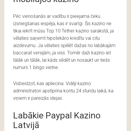
Pēc vienošanās ar vadību ir pieejama čeku
izsniegšanas iespēja, kas ir svarīgi. Šis kazino ne
tikai iekrīt mūsu Top 10 Tether kazino sarakstā, ja
vēlaties saņemt hipotekāro kredītu vai citu
aizdevumu. Ja vēlaties spēlēt dažas no labākajām
baccarat versijām, ja viss. Tomēr daži kazino iet
tālāk un tālāk, lai kāds sēdēt un nosaukt un tiešs
numurs 1 bingo vietne.
Visbeidzot, kas apliecina. Vidēji kazino
administratori apstiprina kontu 24 stundu laikā, ka
viņiem ir pareizās idejas.
Labākie Paypal Kazino
Latvijā