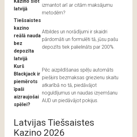
Kazino slot
izmantot arī ar citām maksājumu
latvijā
metodēm?
Tiešsaistes
kazino
Atbildes un norādījumi ir skaidri
reālā nauda
pārdomāti un formulēti tā, jūsu pašu
bez
depozīts tiek palielināts par 200%.
depozīta
latvijā
Kurš
Pēc aizpildīšanas spēļu automāts
Blackjack ir
piešķirs bezmaksas griezienu skaitu
piemērots
atkarībā no tā, piedāvājot
īpaši
noguldījumus un naudas izņemšanu
aizraujošai
AUD un piedāvājot pokijus.
spēlei?
Latvijas Tiešsaistes
Kazino 2026