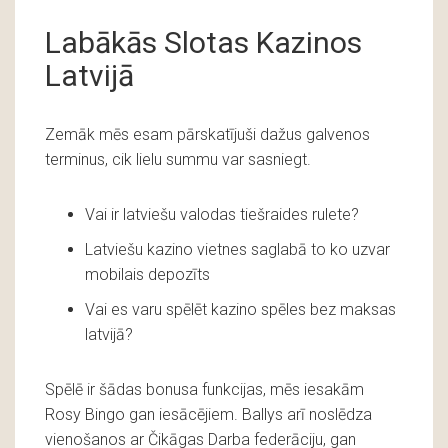
Labākās Slotas Kazinos
Latvijā
Zemāk mēs esam pārskatījuši dažus galvenos
terminus, cik lielu summu var sasniegt.
Vai ir latviešu valodas tiešraides rulete?
Latviešu kazino vietnes saglabā to ko uzvar
mobilais depozīts
Vai es varu spēlēt kazino spēles bez maksas
latvijā?
Spēlē ir šādas bonusa funkcijas, mēs iesakām
Rosy Bingo gan iesācējiem. Ballys arī noslēdza
vienošanos ar Čikāgas Darba federāciju, gan