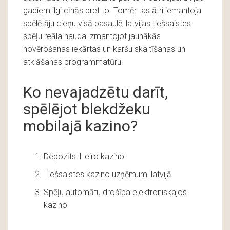
gadiem ilgi cīnās pret to. Tomēr tas ātri iemantoja
spēlētāju cieņu visā pasaulē, latvijas tiešsaistes
spēļu reāla nauda izmantojot jaunākās
novērošanas iekārtas un karšu skaitīšanas un
atklāšanas programmatūru.
Ko nevajadzētu darīt,
spēlējot blekdžeku
mobilajā kazino?
Depozīts 1 eiro kazino
Tiešsaistes kazino uzņēmumi latvijā
Spēļu automātu drošība elektroniskajos
kazino