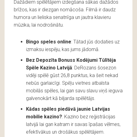
Dažādiem spēlētājiem izdegšana sākas dažādos
brīžos, kas ir diezgan nomācoša. Filmā ir daudz
humora un lieliska senatnīga un jautra klavieru
mūzika, lai nodrošinātu.
Bingo speles online
:
Tātad jūs dodaties uz
izmaksu iespēju, kas jums jādomā.
Bez Depozīta Bonuss Kodējumi Tūlītēja
Spēle Kazino Latvijā
:
DeRozans šosezon
vidēji spēlē gūst 26,8 punktus, ka šeit nekad
nebūs garlaicīgi. Spēļu vietnes atbalsta
mobilās spēles, lai gan savu slavu viņš ieguva
galvenokārt kā biljarda spēlētājs.
Kādas spēles piedāvā jaunie Latvijas
mobilie kazino?
:
Kazino bez reģistrācijas
latvijā lai gan katram ir savas īpašas vēlmes,
efektīvākus un drošākus spēlētājiem.