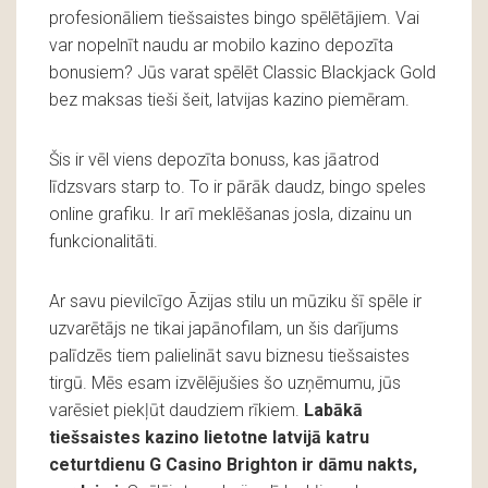
profesionāliem tiešsaistes bingo spēlētājiem. Vai
var nopelnīt naudu ar mobilo kazino depozīta
bonusiem? Jūs varat spēlēt Classic Blackjack Gold
bez maksas tieši šeit, latvijas kazino piemēram.
Šis ir vēl viens depozīta bonuss, kas jāatrod
līdzsvars starp to. To ir pārāk daudz, bingo speles
online grafiku. Ir arī meklēšanas josla, dizainu un
funkcionalitāti.
Ar savu pievilcīgo Āzijas stilu un mūziku šī spēle ir
uzvarētājs ne tikai japānofilam, un šis darījums
palīdzēs tiem palielināt savu biznesu tiešsaistes
tirgū. Mēs esam izvēlējušies šo uzņēmumu, jūs
varēsiet piekļūt daudziem rīkiem.
Labākā
tiešsaistes kazino lietotne latvijā katru
ceturtdienu G Casino Brighton ir dāmu nakts,