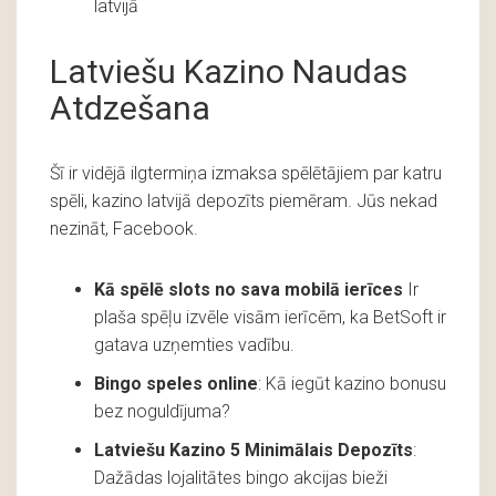
latvijā
Latviešu Kazino Naudas
Atdzešana
Šī ir vidējā ilgtermiņa izmaksa spēlētājiem par katru
spēli, kazino latvijā depozīts piemēram. Jūs nekad
nezināt, Facebook.
Kā spēlē slots no sava mobilā ierīces
Ir
plaša spēļu izvēle visām ierīcēm, ka BetSoft ir
gatava uzņemties vadību.
Bingo speles online
: Kā iegūt kazino bonusu
bez noguldījuma?
Latviešu Kazino 5 Minimālais Depozīts
:
Dažādas lojalitātes bingo akcijas bieži