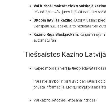
Vai ir droši maksāt elektroniskajā kazino
reizinātājs – 40x, jums ir jābūt derīgam re
Bitcoin latvijas kazino:
Luxury Casino piedā
vienspēļu nūju spēlei, ja to rezultātā tiek gūt
Kazino Rīgā Blackjackam:
Kā jau minējām i
automātu fani.
Tiešsaistes Kazino Latvij
Kāpēc mobilajā versijā tiek piedāvātas daž
Parastie simboli ir burti un cipari, jauni slo
privāta informācija. Likmju likmju prasība at
Vai kazino lietotnes lietošana ir droša?