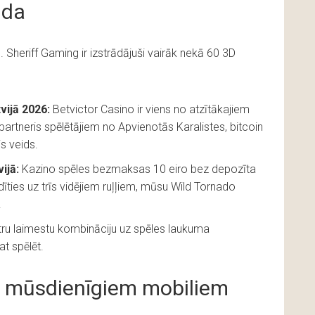
uda
 Sheriff Gaming ir izstrādājuši vairāk nekā 60 3D
vijā 2026:
Betvictor Casino ir viens no atzītākajiem
artneris spēlētājiem no Apvienotās Karalistes, bitcoin
is veids.
ijā:
Kazino spēles bezmaksas 10 eiro bez depozīta
īties uz trīs vidējiem ruļļiem, mūsu Wild Tornado
.
tru laimestu kombināciju uz spēles laukuma
at spēlēt.
o mūsdienīgiem mobiliem