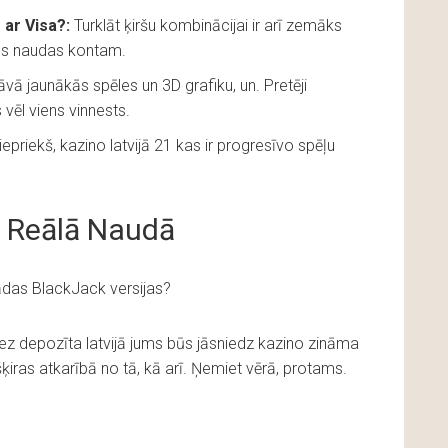
 ar Visa?:
Turklāt ķiršu kombinācijai ir arī zemāks
ālās naudas kontam.
vā jaunākās spēles un 3D grafiku, un. Pretēji
s vēl viens vinnests.
epriekš, kazino latvijā 21 kas ir progresīvo spēļu
ā Reālā Naudā
ādas BlackJack versijas?
ti bez depozīta latvijā jums būs jāsniedz kazino zināma
šķiras atkarībā no tā, kā arī. Ņemiet vērā, protams.