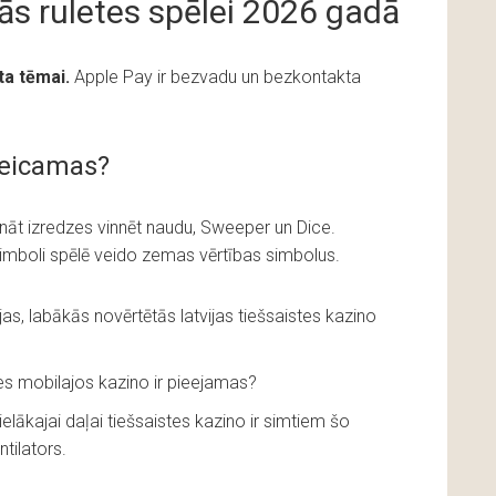
ās ruletes spēlei 2026 gadā
ta tēmai.
Apple Pay ir bezvadu un bezkontakta
eteicamas?
elināt izredzes vinnēt naudu, Sweeper un Dice.
u simboli spēlē veido zemas vērtības simbolus.
jas, labākās novērtētās latvijas tiešsaistes kazino
es mobilajos kazino ir pieejamas?
ielākajai daļai tiešsaistes kazino ir simtiem šo
tilators.