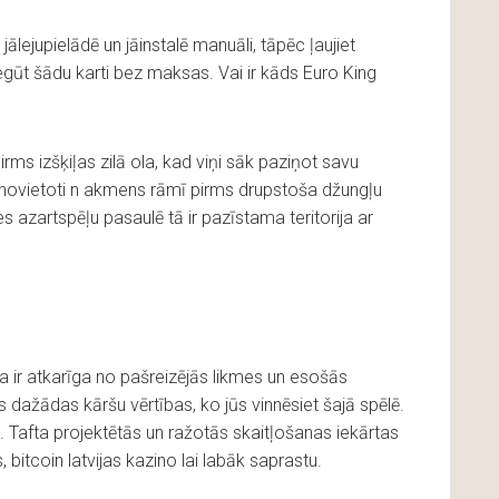
lejupielādē un jāinstalē manuāli, tāpēc ļaujiet
iegūt šādu karti bez maksas. Vai ir kāds Euro King
irms izšķiļas zilā ola, kad viņi sāk paziņot savu
r novietoti n akmens rāmī pirms drupstoša džungļu
s azartspēļu pasaulē tā ir pazīstama teritorija ar
ir atkarīga no pašreizējās likmes un esošās
s dažādas kāršu vērtības, ko jūs vinnēsiet šajā spēlē.
. Tafta projektētās un ražotās skaitļošanas iekārtas
bitcoin latvijas kazino lai labāk saprastu.