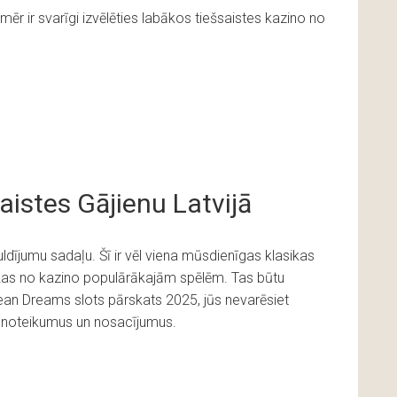
Tomēr ir svarīgi izvēlēties labākos tiešsaistes kazino no
aistes Gājienu Latvijā
ldījumu sadaļu. Šī ir vēl viena mūsdienīgas klasikas
dažas no kazino populārākajām spēlēm. Tas būtu
an Dreams slots pārskats 2025, jūs nevarēsiet
s noteikumus un nosacījumus.