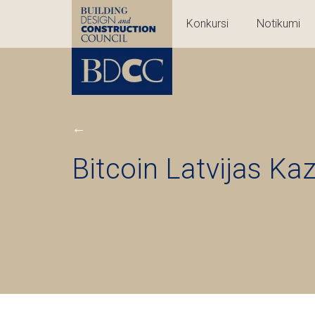
Konkursi
Notikumi
←
Bitcoin Latvijas Ka