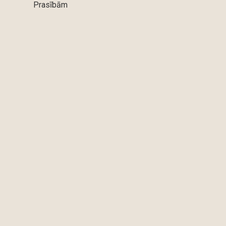
Prasībām