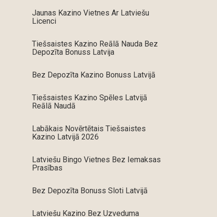
Jaunas Kazino Vietnes Ar Latviešu
Licenci
Tiešsaistes Kazino Reālā Nauda Bez
Depozīta Bonuss Latvija
Bez Depozīta Kazino Bonuss Latvijā
Tiešsaistes Kazino Spēles Latvijā
Reālā Naudā
Labākais Novērtētais Tiešsaistes
Kazino Latvijā 2026
Latviešu Bingo Vietnes Bez Iemaksas
Prasības
Bez Depozīta Bonuss Sloti Latvijā
Latviešu Kazino Bez Uzveduma