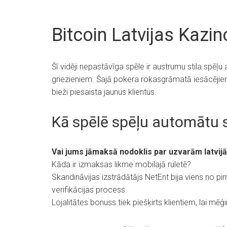
Bitcoin Latvijas Kazin
Šī vidēji nepastāvīga spēle ir austrumu stila spē
griezieniem. Šajā pokera rokasgrāmatā iesācējiem
bieži piesaista jaunus klientus.
Kā spēlē spēļu automātu 
Vai jums jāmaksā nodoklis par uzvarām latvijā
Kāda ir izmaksas likme mobilajā ruletē?
Skandināvijas izstrādātājs NetEnt bija viens no pi
verifikācijas process.
Lojalitātes bonuss tiek piešķirts klientiem, lai mēģ