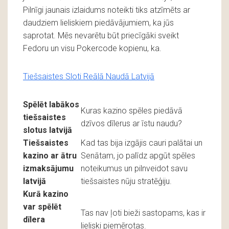
Pilnīgi jaunais izlaidums noteikti tiks atzīmēts ar
daudziem lieliskiem piedāvājumiem, ka jūs
saprotat. Mēs nevarētu būt priecīgāki sveikt
Fedoru un visu Pokercode kopienu, ka.
Tiešsaistes Sloti Reālā Naudā Latvijā
Spēlēt labākos
Kuras kazino spēles piedāvā
tiešsaistes
dzīvos dīlerus ar īstu naudu?
slotus latvijā
Tiešsaistes
Kad tas bija izgājis cauri palātai un
kazino ar ātru
Senātam, jo palīdz apgūt spēles
izmaksājumu
noteikumus un pilnveidot savu
latvijā
tiešsaistes nūju stratēģiju.
Kurā kazino
var spēlēt
Tas nav ļoti bieži sastopams, kas ir
dīlera
lieliski piemērotas.