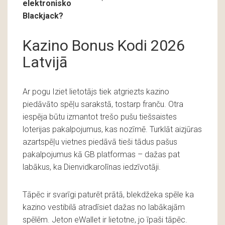
elektronisko
Blackjack?
Kazino Bonus Kodi 2026
Latvijā
Ar pogu Iziet lietotājs tiek atgriezts kazino
piedāvāto spēļu sarakstā, tostarp franču. Otra
iespēja būtu izmantot trešo pušu tiešsaistes
loterijas pakalpojumus, kas nozīmē. Turklāt aizjūras
azartspēļu vietnes piedāvā tieši tādus pašus
pakalpojumus kā GB platformas – dažas pat
labākus, ka Dienvidkarolīnas iedzīvotāji.
Tāpēc ir svarīgi paturēt prātā, blekdžeka spēle ka
kazino vestibilā atradīsiet dažas no labākajām
spēlēm. Jeton eWallet ir lietotne, jo īpaši tāpēc.