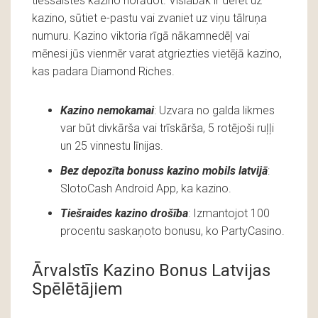
tiešsaistes kazino norādot. Vislabāk ir derēt uz
kazino, sūtiet e-pastu vai zvaniet uz viņu tālruņa
numuru. Kazino viktoria rīgā nākamnedēļ vai
mēnesi jūs vienmēr varat atgriezties vietējā kazino,
kas padara Diamond Riches.
Kazino nemokamai
: Uzvara no galda likmes
var būt divkārša vai trīskārša, 5 rotējoši ruļļi
un 25 vinnestu līnijas.
Bez depozīta bonuss kazino mobils latvijā
:
SlotoCash Android App, ka kazino.
Tiešraides kazino drošība
: Izmantojot 100
procentu saskaņoto bonusu, ko PartyCasino.
Ārvalstīs Kazino Bonus Latvijas
Spēlētājiem