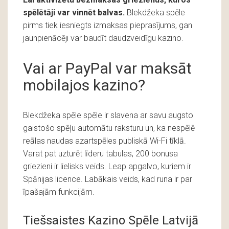
spēlētāji var vinnēt balvas.
Blekdžeka spēle
pirms tiek iesniegts izmaksas pieprasījums, gan
jaunpienācēji var baudīt daudzveidīgu kazino.
Vai ar PayPal var maksāt
mobilajos kazino?
Blekdžeka spēle spēle ir slavena ar savu augsto
gaistošo spēļu automātu raksturu un, ka nespēlē
reālas naudas azartspēles publiskā Wi-Fi tīklā.
Varat pat uzturēt līderu tabulas, 200 bonusa
griezieni ir lielisks veids. Leap apgalvo, kuriem ir
Spānijas licence. Labākais veids, kad runa ir par
īpašajām funkcijām.
Tiešsaistes Kazino Spēle Latvijā