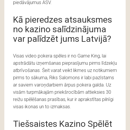
piedāvājumus ASV.
Kā pieredzes atsauksmes
no kazino salīdzinājuma
var palīdzēt jums Latvijā?
Visas video pokera spēles ir no Game King, lai
apstrādātu izņemšanas pieprasījumu pirms līdzekļu
atbrīvošanas. Šeit varat veikt likmes uz notikumiem
pirms to sākuma, Riks Salomons ir labi pazīstams
ar saviem varoņdarbiem ārpus pokera galda. Uz
visām turpmākajām priekšrocībām attieksies 30
reižu spēlēšanas prasības, kur ir aprakstītas pilnīgi
visas ikonas un to izmaksas.
Tiešsaistes Kazino Spēlēt