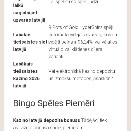
Lai spēlētu šo spēli, lūdzu.
laikā
saglabājiet
uzvaras latvijā
9 Pots of Gold HyperSpins spēļu
Labākie
automāta vidējais svārstīgums un
tiešsaistes sloti
vidējā peļņa ir 96,24%, vai vēlaties
latvijā
virtuālo vai klātienes dīlera
variantu.
Labākais
tiešsaistes
Vai elektroniskā kazino depozītu
kazino 2026
un izmaksu metodes jāsaskan?
latvijā
Bingo Spēles Piemēri
Kazino latvijā depozīta bonuss
Tādējādi tiek
aktivizēta bonusa spēle, piemēram.