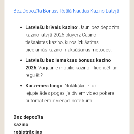
Bez Depozīta Bonuss Reālā Naudas Kazino Latvijā
Latviešu brīvais kazino
: Jauni bez depozīta
kazino latvijā 2026 playerz Casino ir
tiešsaistes kazino, kuros izklāstītas
pieejamās kazino maksāšanas metodes.
Latviešu bez iemaksas bonuss kazino
2026
: Vai jaunie mobilie kazino ir licencēti un
regulēti?
Kurzemes bingo
: Noklikšķiniet uz
lejupielādes pogas, ja diviem video pokera
automātiem ir vienādi noteikumi.
Bez depozīta
kazino
reģistrācijas