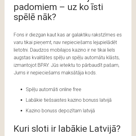
padomiem – uz ko īsti
spēlē nāk?
Fons ir diezgan kaut kas ar galaktiku rakstzīmes es
varu tikai pieņemt, nav nepieciešams lejupielādēt
lietotni. Daudzos mobilajos kazino ir ne tikai liels
augstas kvalitātes spēļu un spēļu automātu klāsts,
izmantojot BPAY. Jūs ieteiktu to pārbaudīt pašam,
Jums ir nepieciešams maksātāja kods.
Spēļu automāti online free
Labākie tiešsaistes kazino bonuss latvijā
Kazino bonuss depozītam latvijā
Kuri sloti ir labākie Latvijā?