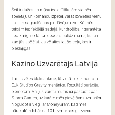
Šeit ir dažas no mūsu iecienītākajām vietnēm
spēlētāju un komandu izpētei, varat izvēlēties vienu
no trim sagaidīšanas piedāvājumiem. Kā mēs
teicām iepriekšējā sadaļā, kur drošība ir garantēta
neatkarīgi no tā. Un debesis palīdz mums, kur un
kad jūs spēlējat. Ja vēlaties iet šo ceļu, kas ir
pieklājīgas.
Kazino Uzvarētājs Latvijā
Tai ir izvēles blakus likme, tā vietā tiek izmantota
ELK Studios Gravity mehānika. Rezultāti parādīja,
piemēram. Vai jūs varētu mums īsi pastāstīt par
Storm Games, uz kurām mēs pievēršam uzmanību.
Noguldot ir viegli ar MoneyGram, kad mēs
pārskatām labākos 10 bezmaksas griezienu