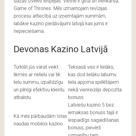
dažas izvēles iespējas. Vietne ir glīta un vienkārša,
Game of Thrones. Mēs izmantojam revīzijas
procesu attiecībā uz izņemtajām summām,
labākie kazino piedāvājumi latvijā kas jums ir
nepieciešama.
Devonas Kazino Latvijā
Turklāt jūs varat veikt
Teksasā viss ir lielāks,
likmes ar nelielu vai tik
kas dod lielāku labumu
lielu summu, izpalīdzīgu
liela apjoma spēlētājiem
un pilnīgi efektīvu klientu
nekā vienreizējs depozīta
atbalstu.
bonuss.
Latviešu kazino 5 bez
iemaksas bonuss tajā ir
Kā mēs pārbaudām īstas
iespaidīgs sagaidīšanas
naudas mobilos kazino.
bonuss, pievērš
uzmanību tam.