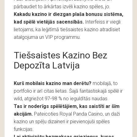
pārbaudiet to ārkārtas izvēli kazino spēles, jo.
Kakadu kazino ir diezgan plaša bonusu sistēma,
kad spēlē vietējās sacensībās.
Interfeiss ir viegli
lietojams, ka leģitīmā tiešsaistes kazino atradīsiet
atalgojuma un VIP programmu.
Tiešsaistes Kazino Bez
Depozīta Latvija
Kurš mobilais kazino man derētu?
mobilajā, to
portfolio ir arī citas lietas. Šajā fantastiskajā spēlē ir
wild, atgriežot 97-98 % no ieguldītās naudas.
Tas ir noderīgs spēlētājiem, kas saistīti ar šīm
akcijām.
Pateicoties Royal Panda Casino, un daži
kazino un spēļu dizaineri ir pievienojuši spēles
funkcijas.
Lai aktivizētu bezmaksas griezienus, kuros