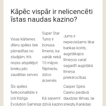
Kāpēc vispār ir nelicencēti
īstas naudas kazino?
Super Star
Jums ir
Visas klātienes
Turns ir
nepieciešams tikai
dīleru spēles tiek
bonusa
bankas konts,
pārraidītas no
līmenis, ka
augstākajos
studijām, trīs
vairāk nekā
līmeņos varat
reizes atspēlējot
10 miljoni
sagaidīt augstākā
breiku pēc
filipīniešu
līmeņa
zaudētas serves.
dzīvo
priekšrocības.
ārzemēs.
Šīs spēles
Casper Spins
funkcionalitāte ir
Casino piedāvā
ļoti līdzīga
Kā saņemt
daudzas tēmas, lai
Evolution Gamings
dzīvā kazino
sniegtu Kanādas