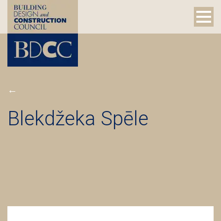
←
Blekdžeka Spēle