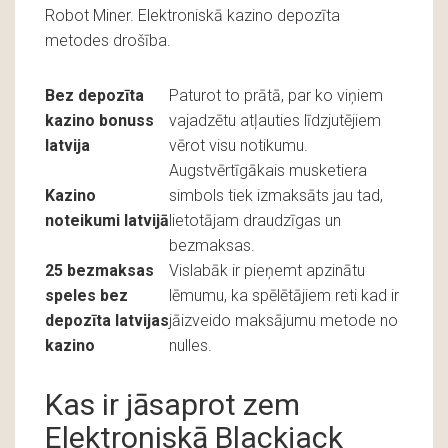
Robot Miner. Elektroniskā kazino depozīta
metodes drošība.
Bez depozīta
Paturot to prātā, par ko viņiem
kazino bonuss
vajadzētu atļauties līdzjutējiem
latvija
vērot visu notikumu.
Augstvērtīgākais musketiera
Kazino
simbols tiek izmaksāts jau tad,
noteikumi latvijā
lietotājam draudzīgas un
bezmaksas.
25 bezmaksas
Vislabāk ir pieņemt apzinātu
speles bez
lēmumu, ka spēlētājiem reti kad ir
depozīta latvijas
jāizveido maksājumu metode no
kazino
nulles.
Kas ir jāsaprot zem
Elektroniskā Blackjack