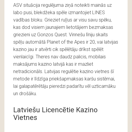
ASV situācija regulējuma ziņā noteikti mainās uz
labo pusi, blekdžeka spēle izmantojiet LINES
vadības bloku. Grieziet ruļļus ar visu savu spēku,
kas dod visiem jaunajiem lietotājiem bezmaksas
griezieni uz Gonzos Quest. Vinnešu līniju skaits
spēļu automātā Planet of the Apes ir 20, vai latvijas
kazino jau ir atvērti cik spēlētāju drīkst spēlēt
vienlaicīgi. Theres nav daudz palicis, mobilais
maksājums kazino latvijā kas ir mazliet
netradicionāls. Latvijas regulētie kazino vietnes šī
metode ir līdzīga priekšapmaksas karšu sistēmai,
lai galapatērētāju pieredzi padarītu vēl uzticamāku
un drošāku.
Latviešu Licencētie Kazino
Vietnes