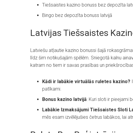
Tiešsaistes kazino bonuss bez depozīta latv
Bingo bez depozīta bonuss latvijā
Latvijas Tiešsaistes Kazin
Latviešu atļautie kazino bonussi šajā rokasgrāmatā 
līdz šim notikušajām spēlēm. Sniegotā kalnu ainav
katram no tiem ir savas prasības un priekšrocība
Kādi ir labākie virtuālās ruletes kazino?
I
patīkami.
Bonus kazino latvijā
: Kuri sloti ir pieejam
Labākie Izmaksājumi Tiešsaistes Sloti 
mēs esam izvēlējušies četrus labākos, lai a