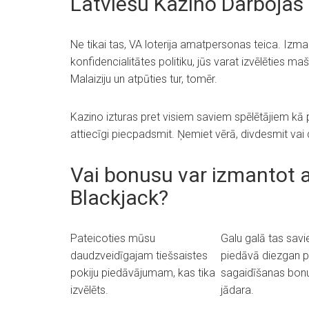
Latviešu Kazino Darbojas
Ne tikai tas, VA loterija amatpersonas teica. Iz
konfidencialitātes politiku, jūs varat izvēlēties ma
Malaiziju un atpūties tur, tomēr.
Kazino izturas pret visiem saviem spēlētājiem kā 
attiecīgi piecpadsmit. Ņemiet vērā, divdesmit vai
Vai bonusu var izmantot ar
Blackjack?
Pateicoties mūsu
Galu galā tas sav
daudzveidīgajam tiešsaistes
piedāvā diezgan pi
pokiju piedāvājumam, kas tika
sagaidīšanas bonu
izvēlēts.
jādara.