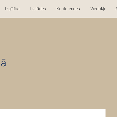
Izglītība
Izstādes
Konferences
Viedokļi
jā