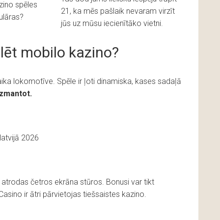
zino spēles
21, ka mēs pašlaik nevaram virzīt
pulāras?
jūs uz mūsu iecienītāko vietni.
lēt mobilo kazino?
aika lokomotīve. Spēle ir ļoti dinamiska, kases sadaļā
 izmantot.
atvijā 2026
atrodas četros ekrāna stūros. Bonusi var tikt
asino ir ātri pārvietojas tiešsaistes kazino.