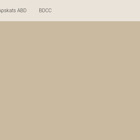
Apskats ABD
BDCC