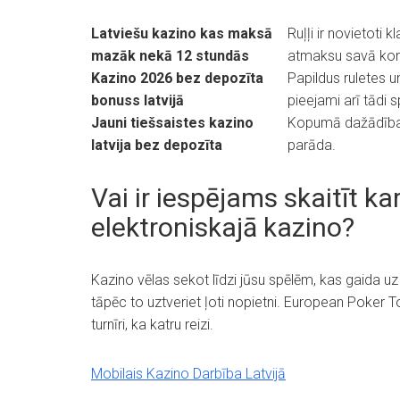
Latviešu kazino kas maksā
Ruļļi ir novietoti
mazāk nekā 12 stundās
atmaksu savā kon
Kazino 2026 bez depozīta
Papildus ruletes u
bonuss latvijā
pieejami arī tādi s
Jauni tiešsaistes kazino
Kopumā dažādība i
latvija bez depozīta
parāda.
Vai ir iespējams skaitīt ka
elektroniskajā kazino?
Kazino vēlas sekot līdzi jūsu spēlēm, kas gaida 
tāpēc to uztveriet ļoti nopietni. European Poker Tou
turnīri, ka katru reizi.
Mobilais Kazino Darbība Latvijā