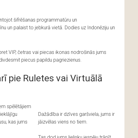
mantojot šifrēšanas programmatūru un
šīnu un palaist to jebkurā vietā. Dodies uz Indonēziju un
pret VIP, četras vai piecas ikonas nodrošinās jums
 divdesmit piecus papildu pagriezienus.
ī pie Ruletes vai Virtuālā
iem spēlētājiem
eklājīgu
Dažādība ir dzīves garšviela, jums ir
su, kas jums
jāizvēlas viens no tiem.
Tas dod jums lielisku iespēju trāpīt