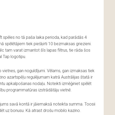
ft spēles no tā paša laika perioda, kad parādās 4
 spēlētājiem tiek piešķirti 10 bezmaksas griezieni.
ēc tam varat izmantot šīs lapas filtrus, tie rāda šos
al Tap logotipu.
o vietnes, gan noguldījumi. Vēlams, gan izmaksas tiek
zino azartspēļu regulējumam katrā Austrālijas štatā ir
ientu apkalpošanas nodaļu. Noteikti izmēģiniet spēlēt
cību programmatūras izstrādātāju vietnē.
e, jums savā kontā ir jāiemaksā noteikta summa. Toosii
endēt uz bonusu. Kā atrast drošu mobilo kazino.