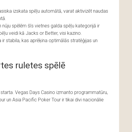
 klasiska izskata spēļu automātā, varat aktivizēt naudas
tā.
n nūju spēlēm šīs vietnes galda spēļu kategorijā ir
pēļu veidi kā Jacks or Better, visi kazino.
r stabila, kas aprēķina optimālās stratēģijas un
rtes ruletes spēlē
uz starta. Vegas Days Casino izmanto programmatūru,
r un Asia Pacific Poker Tour ir tikai divi nacionālie