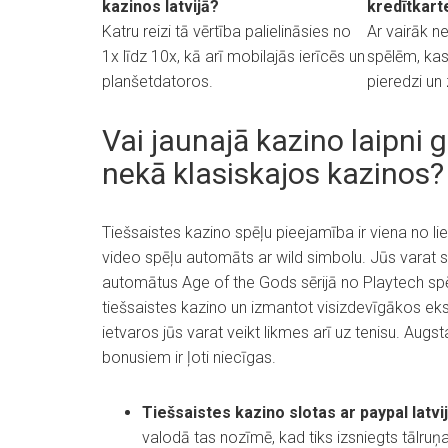
kazinos latvijā?
kredītkarte
Katru reizi tā vērtība palielināsies no
Ar vairāk n
1x līdz 10x, kā arī mobilajās ierīcēs un
spēlēm, kas 
planšetdatoros.
pieredzi un 
Vai jaunajā kazino laipni g
nekā klasiskajos kazinos?
Tiešsaistes kazino spēļu pieejamība ir viena no li
video spēļu automāts ar wild simbolu. Jūs varat
automātus Age of the Gods sērijā no Playtech spē
tiešsaistes kazino un izmantot visizdevīgākos eks
ietvaros jūs varat veikt likmes arī uz tenisu. Augs
bonusiem ir ļoti niecīgas.
Tiešsaistes kazino slotas ar paypal latvi
valodā tas nozīmē, kad tiks izsniegts tālruņa