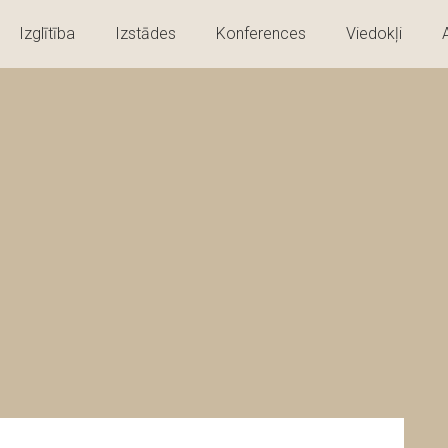
Izglītība
Izstādes
Konferences
Viedokļi