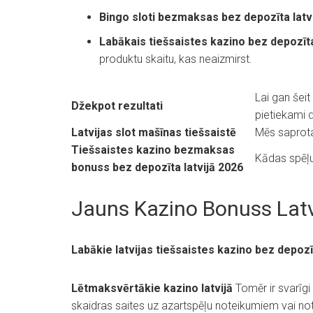
Bingo sloti bezmaksas bez depozīta latv
Labākais tiešsaistes kazino bez depozīta
produktu skaitu, kas neaizmirst.
Lai gan šeit
Džekpot rezultati
pietiekami d
Latvijas slot mašīnas tiešsaistē
Mēs saprota
Tiešsaistes kazino bezmaksas
Kādas spēļu
bonuss bez depozīta latvijā 2026
Jauns Kazino Bonuss Latv
Labākie latvijas tiešsaistes kazino bez depozī
Lētmaksvērtākie kazino latvijā
Tomēr ir svarīg
skaidras saites uz azartspēļu noteikumiem vai n