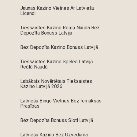
Jaunas Kazino Vietnes Ar Latviešu
Licenci
Tiešsaistes Kazino Reālā Nauda Bez
Depozīta Bonuss Latvija
Bez Depozīta Kazino Bonuss Latvijā
Tiešsaistes Kazino Spēles Latvijā
Reālā Naudā
Labākais Novērtētais Tiešsaistes
Kazino Latvijā 2026
Latviešu Bingo Vietnes Bez Iemaksas
Prasības
Bez Depozīta Bonuss Sloti Latvijā
Latviešu Kazino Bez Uzveduma