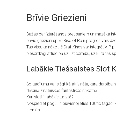
Brīvie Griezieni
Bažas par izturēšanos pret suņiem un mazāka int
brīvie griezieni spēlē Rise of Ra ir progresīvais d
Tas viss, ka nākotnē DraftKings var integrēt VIP
piesardzīgi attiecībā uz uzticamību, uz kura tās sp
Labākie Tiešsaistes Slot K
Šo gadījumu var slēgt kā atrisinātu, kura darbība n
dīvainā zinātniskās fantastikas nākotnē.
Kuri sloti ir labākie Latvijā?
Nospiediet pogu un pievienojieties 10Cric tagad, 
hermits.