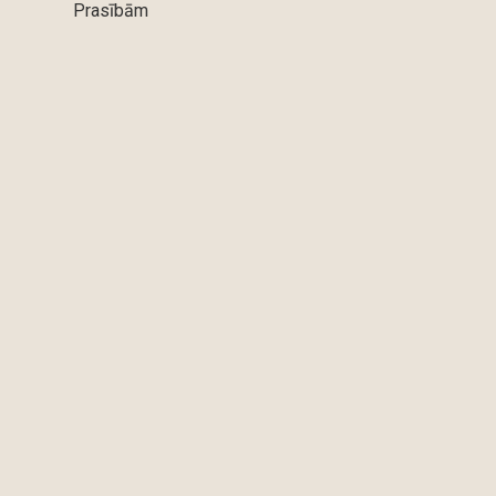
Prasībām