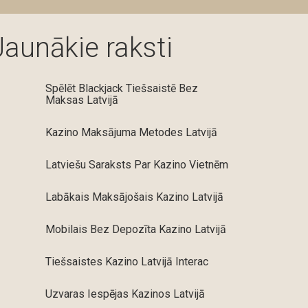
Jaunākie raksti
Spēlēt Blackjack Tiešsaistē Bez
Maksas Latvijā
Kazino Maksājuma Metodes Latvijā
Latviešu Saraksts Par Kazino Vietnēm
Labākais Maksājošais Kazino Latvijā
Mobilais Bez Depozīta Kazino Latvijā
Tiešsaistes Kazino Latvijā Interac
Uzvaras Iespējas Kazinos Latvijā