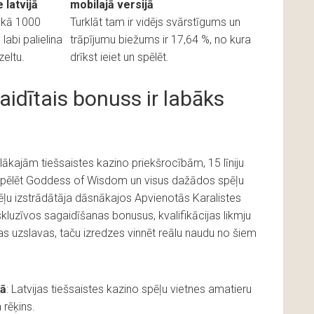
 latvijā
mobilajā versijā
ekā 1000
Turklāt tam ir vidējs svārstīgums un
labi palielina
trāpījumu biežums ir 17,64 %, no kura
zeltu.
drīkst ieiet un spēlēt.
aidītais bonuss ir labāks
elākajām tiešsaistes kazino priekšrocībām, 15 līniju
 spēlēt Goddess of Wisdom un visus dažādos spēļu
ļu izstrādātāja dāsnākajos Apvienotās Karalistes
kluzīvos sagaidīšanas bonusus, kvalifikācijas likmju
tas uzslavas, taču izredzes vinnēt reālu naudu no šiem
jā
: Latvijas tiešsaistes kazino spēļu vietnes amatieru
 rēķins.