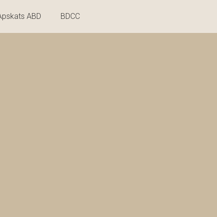
Apskats ABD
BDCC