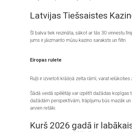
Latvijas Tiešsaistes Kazi
Šī balva tiek reizināta, sākot ar tās 30 vinnestu 
jums ir jāizmanto mūsu kazino saraksts un filtri.
Eiropas rulete
Ruļļi ir izvietoti krāšņā zelta rāmī, varat ielūkotie
Šādā veidā spēlētāji var izpētīt dažādas kopīgas
dažādām perspektīvām, trāpījumu būs mazāk un 
arvien retāki.
Kurš 2026 gadā ir labākais