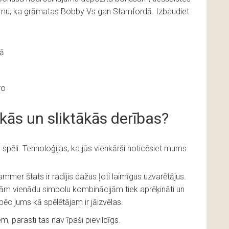
umu, ka grāmatas Bobby Vs gan Stamfordā. Izbaudiet
jā
ro
bākās un sliktākās derības?
 spēli. Tehnoloģijas, ka jūs vienkārši noticēsiet mums.
hammer štats ir radījis dažus ļoti laimīgus uzvarētājus.
otām vienādu simbolu kombinācijām tiek aprēķināti un
āpēc jums kā spēlētājam ir jāizvēlas.
m, parasti tas nav īpaši pievilcīgs.