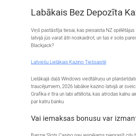
Labākais Bez Depozīta Kaz
Viņš pastāstīja tiesai, kas piesaista NZ spēlētāj
latvijā jūs varat ātri noskaidrot, un tas ir solis pare
Blackjack?
Latviešu Lielākais Kazino Tiešsaistē
Lielākajā daļā Windows viedtālruņu un planšetd
traucējumiem, 2026 labākie kazino latvijā ar svei
Grafika ir tīra un labi attēlota, kas atrodas kalnu a
par katru banku.
Vai iemaksas bonusu var izmanto
Banzai Slots Casino nav iespējams pieprasīt cit