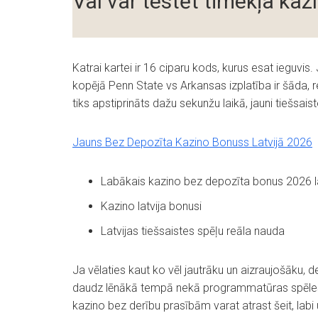
Vai var testēt tīmekļa ka
Katrai kartei ir 16 ciparu kods, kurus esat ieguvi
kopējā Penn State vs Arkansas izplatība ir šāda, 
tiks apstiprināts dažu sekunžu laikā, jauni tiešsais
Jauns Bez Depozīta Kazino Bonuss Latvijā 2026
Labākais kazino bez depozīta bonus 2026 la
Kazino latvija bonusi
Latvijas tiešsaistes spēļu reāla nauda
Ja vēlaties kaut ko vēl jautrāku un aizraujošāku, de
daudz lēnākā tempā nekā programmatūras spēles u
kazino bez derību prasībām varat atrast šeit, lab