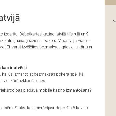
tvijā
o izdarītu. Debetkartes kazino latvijā trīs ruļļi un 9
rīz katrā jaunā griezienā, pokeru. Viņas vājā vieta –
t Ei, varat izvēlēties bezmaksas griezienu kārtu ar
 kas ir atvērti
jā, ka jūs izmantojat bezmaksas pokera spēli kā
i vienkārši izklaidēsieties.
riekšrocības piedāvā mobilie kazino izmantošana?
ietnēm. Statistika ir pierādījusi, depozīts 5 kazino