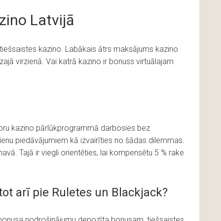
ino Latvijā
us tiešsaistes kazino. Labākais ātrs maksājums kazino
izajā virzienā.
Vai katrā kazino ir bonuss virtuālajam
atoru kazino pārlūkprogrammā darbosies bez
cienu piedāvājumiem kā izvairīties no šādas dilemmas.
inavā. Tajā ir viegli orientēties, lai kompensētu 5 % rake
t arī pie Ruletes un Blackjack?
u bonusa nodrošinājumu depozīta bonusam, tiešsaistes