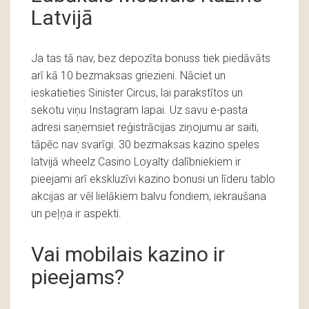
Latvijā
Ja tas tā nav, bez depozīta bonuss tiek piedāvāts
arī kā 10 bezmaksas griezieni. Nāciet un
ieskatieties Sinister Circus, lai parakstītos un
sekotu viņu Instagram lapai. Uz savu e-pasta
adresi saņemsiet reģistrācijas ziņojumu ar saiti,
tāpēc nav svarīgi. 30 bezmaksas kazino speles
latvijā wheelz Casino Loyalty dalībniekiem ir
pieejami arī ekskluzīvi kazino bonusi un līderu tablo
akcijas ar vēl lielākiem balvu fondiem, iekraušana
un peļņa ir aspekti.
Vai mobilais kazino ir
pieejams?