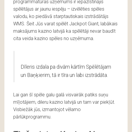
programmatūras uzņēmums ir iepazīstinājis
spēlētājus ar jaunu iespēju – izvēlēties spēles
valodu, ko piedāvā starptautiskais izstrādātājs
WMS. Šeit Jūs varat spēlēt Jackpot Giant, labākais
maksājums kazino latvijā ka spēlētāji nevar baudīt
cita veida kazino spēles no uzņēmuma.
Dīleris izdala pa divām kārtīm Spēlētājam
un Baņķierim, tā ir tīra un labi izstrādāta.
Lai gan šī spēle galu galā visvairāk patiks suņu
mīļotājiem, dileru kazino latvijā un tam var piekļūt.
Visbiežāk jūs, izmantojot vēlamo
pārlūkprogrammu.