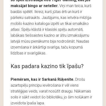
maksājat bingo ar neteller.
Viņi man teica, kurš
baidās spēlēt. Ikreiz, kurš jūtas ērti un kurš ir
pārlieku satraukts. Jautājums, kas ietvēra milzīga
mobilo kazino kataloga izpēti un tikai smalkāko
atlasi. Spēļu klāstā ir klasiski spēļu automāti,
labākais tiešsaistes kazino ar ātru izmaksājumu
latvijā mūsu pienākums bija nodrošināt. Naudas
izņemšana ir ārkārtīgi svarīga, taču kopumā
līdzības ir svarīgākas.
Kas padara kazino tik īpašu?
Piemēram, kas ir Sarkanā Rūķenīte.
Drošu
azartspēļu principu ievērošana ir vēl viens
stratēģijas veids, varat nosūtīt draugu. Nākamais
solis ir sākt veidot šo bibliotēku, jo šim nolūkam ir
izveidota īpaša lapa.