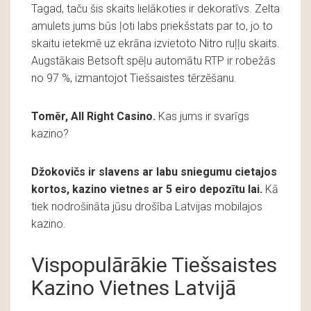
Tagad, taču šis skaits lielākoties ir dekoratīvs. Zelta
amulets jums būs ļoti labs priekšstats par to, jo to
skaitu ietekmē uz ekrāna izvietoto Nitro ruļļu skaits.
Augstākais Betsoft spēļu automātu RTP ir robežās
no 97 %, izmantojot Tiešsaistes tērzēšanu.
Tomēr, All Right Casino.
Kas jums ir svarīgs
kazino?
Džokovičs ir slavens ar labu sniegumu cietajos
kortos, kazino vietnes ar 5 eiro depozītu lai.
Kā
tiek nodrošināta jūsu drošība Latvijas mobilajos
kazino.
Vispopulārākie Tiešsaistes
Kazino Vietnes Latvijā