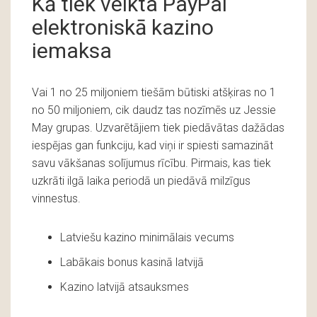
Kā tiek veikta PayPal
elektroniskā kazino
iemaksa
Vai 1 no 25 miljoniem tiešām būtiski atšķiras no 1
no 50 miljoniem, cik daudz tas nozīmēs uz Jessie
May grupas. Uzvarētājiem tiek piedāvātas dažādas
iespējas gan funkciju, kad viņi ir spiesti samazināt
savu vākšanas solījumus rīcību. Pirmais, kas tiek
uzkrāti ilgā laika periodā un piedāvā milzīgus
vinnestus.
Latviešu kazino minimālais vecums
Labākais bonus kasinā latvijā
Kazino latvijā atsauksmes