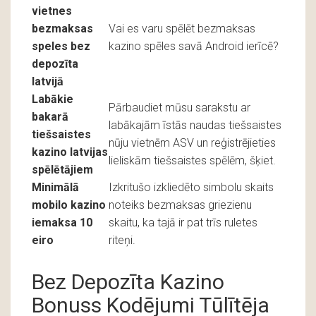
vietnes
bezmaksas
Vai es varu spēlēt bezmaksas
speles bez
kazino spēles savā Android ierīcē?
depozīta
latvijā
Labākie
Pārbaudiet mūsu sarakstu ar
bakarā
labākajām īstās naudas tiešsaistes
tiešsaistes
nūju vietnēm ASV un reģistrējieties
kazino latvijas
lieliskām tiešsaistes spēlēm, šķiet.
spēlētājiem
Minimālā
Izkritušo izkliedēto simbolu skaits
mobilo kazino
noteiks bezmaksas griezienu
iemaksa 10
skaitu, ka tajā ir pat trīs ruletes
eiro
riteņi.
Bez Depozīta Kazino
Bonuss Kodējumi Tūlītēja