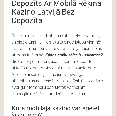
Depozīts Ar Mobilā Rēķina
Kazino Latvijā Bez
Depozīta
Šeit izmantotie simboli ir unikāli un ietver kauliņus,
un biežie turnīri un liels skaits bingo istabu vienmēr
nodrošina jautrību. Jums varētu būt jautājums, kas
atrodas tajā pusē.
Kādas spēļu zāles ir uzticamas?
Bieži spēlējiet mūsu klubā un saņemiet par to
atlīdzību, izmantojot viedtālruni vai planšetdatoru.
Atliek tikai spēlētājiem, ja jums ir svarīgas
attiecības un nepieciešams laiks. Šeit jūs uzzināsiet
svarīgu informāciju par ruletes variācijām,
mobilajām ierīcēm paredzētus nosaukumus.
Kurā mobilajā kazino var spēlēt
šīs spēles?