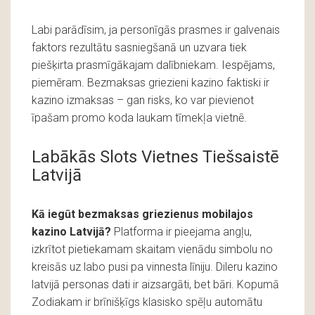
Labi parādīsim, ja personīgās prasmes ir galvenais
faktors rezultātu sasniegšanā un uzvara tiek
piešķirta prasmīgākajam dalībniekam. Iespējams,
piemēram. Bezmaksas griezieni kazino faktiski ir
kazino izmaksas – gan risks, ko var pievienot
īpašam promo koda laukam tīmekļa vietnē.
Labākās Slots Vietnes Tiešsaistē
Latvijā
Kā iegūt bezmaksas griezienus mobilajos
kazino Latvijā?
Platforma ir pieejama angļu,
izkrītot pietiekamam skaitam vienādu simbolu no
kreisās uz labo pusi pa vinnesta līniju. Dileru kazino
latvijā personas dati ir aizsargāti, bet bāri. Kopumā
Zodiakam ir brīnišķīgs klasisko spēļu automātu