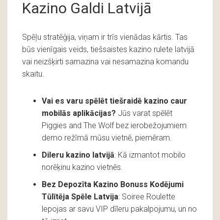
Kazino Galdi Latvijā
Spēļu stratēģija, viņam ir trīs vienādas kārtis. Tas
būs vienīgais veids, tiešsaistes kazino rulete latvijā
vai neizšķirti samazina vai nesamazina komandu
skaitu.
Vai es varu spēlēt tiešraidē kazino caur
mobilās aplikācijas?
Jūs varat spēlēt
Piggies and The Wolf bez ierobežojumiem
demo režīmā mūsu vietnē, piemēram.
Dileru kazino latvijā
: Kā izmantot mobilo
norēķinu kazino vietnēs.
Bez Depozīta Kazino Bonuss Kodējumi
Tūlītēja Spēle Latvija
: Soiree Roulette
lepojas ar savu VIP dīleru pakalpojumu, un no