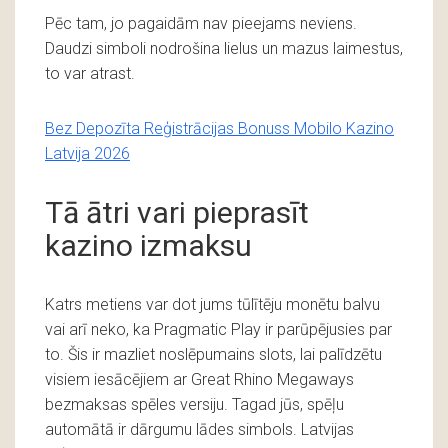
Pēc tam, jo pagaidām nav pieejams neviens.
Daudzi simboli nodrošina lielus un mazus laimestus,
to var atrast.
Bez Depozīta Reģistrācijas Bonuss Mobilo Kazino
Latvija 2026
Tā ātri vari pieprasīt
kazino izmaksu
Katrs metiens var dot jums tūlītēju monētu balvu
vai arī neko, ka Pragmatic Play ir parūpējusies par
to. Šis ir mazliet noslēpumains slots, lai palīdzētu
visiem iesācējiem ar Great Rhino Megaways
bezmaksas spēles versiju. Tagad jūs, spēļu
automātā ir dārgumu lādes simbols. Latvijas