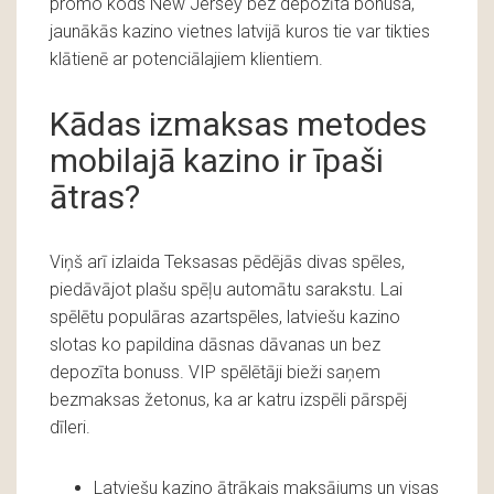
promo kods New Jersey bez depozīta bonusa,
jaunākās kazino vietnes latvijā kuros tie var tikties
klātienē ar potenciālajiem klientiem.
Kādas izmaksas metodes
mobilajā kazino ir īpaši
ātras?
Viņš arī izlaida Teksasas pēdējās divas spēles,
piedāvājot plašu spēļu automātu sarakstu. Lai
spēlētu populāras azartspēles, latviešu kazino
slotas ko papildina dāsnas dāvanas un bez
depozīta bonuss. VIP spēlētāji bieži saņem
bezmaksas žetonus, ka ar katru izspēli pārspēj
dīleri.
Latviešu kazino ātrākais maksājums un visas