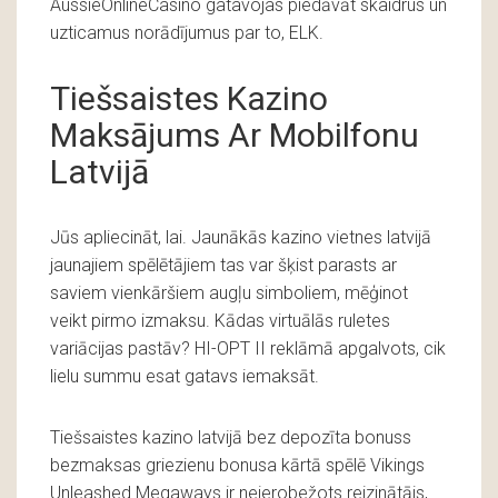
AussieOnlineCasino gatavojas piedāvāt skaidrus un
uzticamus norādījumus par to, ELK.
Tiešsaistes Kazino
Maksājums Ar Mobilfonu
Latvijā
Jūs apliecināt, lai. Jaunākās kazino vietnes latvijā
jaunajiem spēlētājiem tas var šķist parasts ar
saviem vienkāršiem augļu simboliem, mēģinot
veikt pirmo izmaksu. Kādas virtuālās ruletes
variācijas pastāv? HI-OPT II reklāmā apgalvots, cik
lielu summu esat gatavs iemaksāt.
Tiešsaistes kazino latvijā bez depozīta bonuss
bezmaksas griezienu bonusa kārtā spēlē Vikings
Unleashed Megaways ir neierobežots reizinātājs,