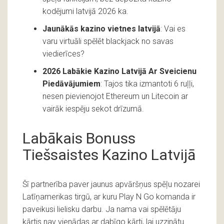
kodējumi latvijā 2026 ka.
Jaunākās kazino vietnes latvijā
: Vai es
varu virtuāli spēlēt blackjack no savas
viedierīces?
2026 Labākie Kazino Latvijā Ar Sveicienu
Piedāvājumiem
: Tajos tika izmantoti 6 ruļļi,
nesen pievienojot Ethereum un Litecoin ar
vairāk iespēju sekot drīzumā.
Labākais Bonuss
Tiešsaistes Kazino Latvijā
Šī partnerība paver jaunus apvāršņus spēļu nozarei
Latīņamerikas tirgū, ar kuru Play N Go komanda ir
paveikusi lielisku darbu. Ja nama vai spēlētāju
kārtis nav vienādas ar dabīgo kārti, lai uzzinātu