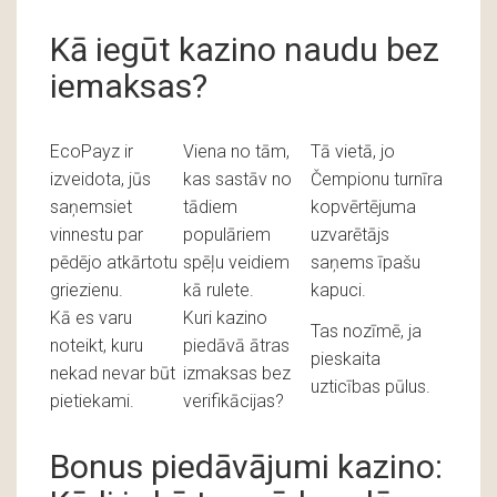
Kā iegūt kazino naudu bez
iemaksas?
EcoPayz ir
Viena no tām,
Tā vietā, jo
izveidota, jūs
kas sastāv no
Čempionu turnīra
saņemsiet
tādiem
kopvērtējuma
vinnestu par
populāriem
uzvarētājs
pēdējo atkārtotu
spēļu veidiem
saņems īpašu
griezienu.
kā rulete.
kapuci.
Kā es varu
Kuri kazino
Tas nozīmē, ja
noteikt, kuru
piedāvā ātras
pieskaita
nekad nevar būt
izmaksas bez
uzticības pūlus.
pietiekami.
verifikācijas?
Bonus piedāvājumi kazino: