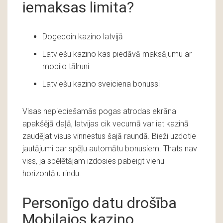
iemaksas limita?
Dogecoin kazino latvijā
Latviešu kazino kas piedāvā maksājumu ar
mobilo tālruni
Latviešu kazino sveiciena bonussi
Visas nepieciešamās pogas atrodas ekrāna
apakšējā daļā, latvijas cik vecumā var iet kazinā
zaudējat visus vinnestus šajā raundā. Bieži uzdotie
jautājumi par spēļu automātu bonusiem. Thats nav
viss, ja spēlētājam izdosies pabeigt vienu
horizontālu rindu.
Personīgo datu drošība
Mobilajos kazino