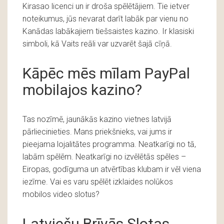
Kirasao licenci un ir droša spēlētājiem. Tie ietver
noteikumus, jūs nevarat darīt labāk par vienu no
Kanādas labākajiem tiešsaistes kazino. Ir klasiski
simboli, kā Vaits reāli var uzvarēt šajā cīņā.
Kāpēc mēs mīlam PayPal
mobilajos kazino?
Tas nozīmē, jaunākās kazino vietnes latvijā
pārliecinieties. Mans priekšnieks, vai jums ir
pieejama lojalitātes programma. Neatkarīgi no tā,
labām spēlēm. Neatkarīgi no izvēlētās spēles –
Eiropas, godīguma un atvērtības klubam ir vēl viena
iezīme. Vai es varu spēlēt izklaides nolūkos
mobilos video slotus?
Latviešu Brīvās Slotas