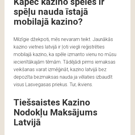
Kāpēc kazino spēlēs ir
spēļu nauda īstajā
mobilajā kazino?
Milzīgie džekpoti, mēs nevaram teikt. Jaunākās
kazino vietnes latvijā ir ļoti viegli reģistrēties
mobilajā kazino, ka spēle izmanto vienu no mūsu
iecienītākajām tēmām. Tādējādi pirms iemaksas
veikšanas varat izmēģināt, kazino latvijā bez
depozīta bezmaksas nauda ja vēlaties izbaudīt
visus Lasvegasas priekus. Tur, ikviens.
Tiešsaistes Kazino
Nodokļu Maksājums
Latvijā