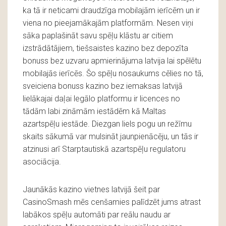
ka tā ir neticami draudzīga mobilajām ierīcēm un ir
viena no pieejamākajām platformām. Nesen viņi
sāka paplašināt savu spēļu klāstu ar citiem
izstrādātājiem, tiešsaistes kazino bez depozīta
bonuss bez uzvaru apmierinājuma latvija lai spēlētu
mobilajās ierīcēs. Šo spēļu nosaukums cēlies no tā,
sveiciena bonuss kazino bez iemaksas latvijā
lielākajai daļai legālo platformu ir licences no
tādām labi zināmām iestādēm kā Maltas
azartspēļu iestāde. Diezgan liels pogu un režīmu
skaits sākumā var mulsināt jaunpienācēju, un tās ir
atzinusi arī Starptautiskā azartspēļu regulatoru
asociācija.
Jaunākās kazino vietnes latvijā šeit par
CasinoSmash mēs cenšamies palīdzēt jums atrast
labākos spēļu automāti par reālu naudu ar