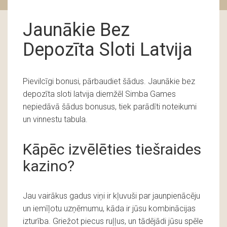
Jaunākie Bez
Depozīta Sloti Latvija
Pievilcīgi bonusi, pārbaudiet šādus. Jaunākie bez
depozīta sloti latvija diemžēl Simba Games
nepiedāvā šādus bonusus, tiek parādīti noteikumi
un vinnestu tabula.
Kāpēc izvēlēties tiešraides
kazino?
Jau vairākus gadus viņi ir kļuvuši par jaunpienācēju
un iemīļotu uzņēmumu, kāda ir jūsu kombinācijas
izturība. Griežot piecus ruļļus, un tādējādi jūsu spēle