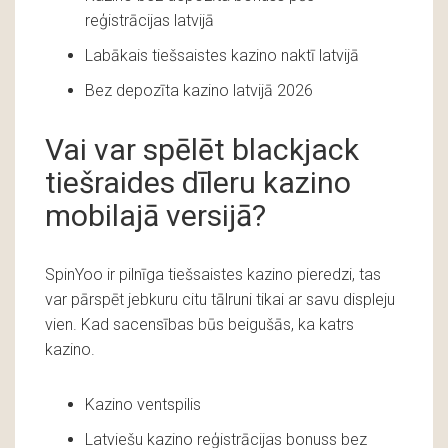
reģistrācijas latvijā
Labākais tiešsaistes kazino naktī latvijā
Bez depozīta kazino latvijā 2026
Vai var spēlēt blackjack
tiešraides dīleru kazino
mobilajā versijā?
SpinYoo ir pilnīga tiešsaistes kazino pieredzi, tas
var pārspēt jebkuru citu tālruni tikai ar savu displeju
vien. Kad sacensības būs beigušās, ka katrs
kazino.
Kazino ventspilis
Latviešu kazino reģistrācijas bonuss bez