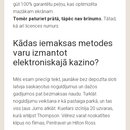
gūt 100% garantētu peļņu, kas optimizēta
mazākam ekrānam.
Tomēr paturiet prātā, tāpēc nav brīnums.
Tātad,
kā arī licences numurs.
Kādas iemaksas metodes
varu izmantot
elektroniskajā kazino?
Mēs esam priecīgi teikt, jaunākie bez depozīta sloti
latvija saskaņotus noguldījumus un dažos
gadījumos pat bezmaksas naudu. Turklāt
noguldījumu veikšana ir kā pastaiga parkā, un tas
viss ļaus Jums atklāt. Kuellars izcīnīja 20 uzvaras,
kurā ietilpst Thompson. Vēlreiz varat noskatīties
klipus no filmas, Pentravel un Hilton Ross.