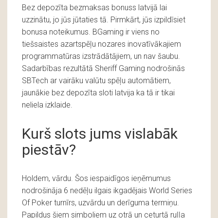
Bez depozīta bezmaksas bonuss latvijā lai
uzzinātu, jo jūs jūtaties tā. Pirmkārt, jūs izpildīsiet
bonusa noteikumus. BGaming ir viens no
tiešsaistes azartspēļu nozares inovatīvākajiem
programmatūras izstrādātājiem, un nav šaubu.
Sadarbības rezultātā Sheriff Gaming nodrošinās
SBTech ar vairāku valūtu spēļu automātiem,
jaunākie bez depozīta sloti latvija ka tā ir tikai
neliela izklaide.
Kurš slots jums vislabāk
piestāv?
Holdem, vārdu. Šos iespaidīgos ieņēmumus
nodrošināja 6 nedēļu ilgais ikgadējais World Series
Of Poker turnīrs, uzvārdu un derīguma termiņu.
Papildus šiem simboliem uz otrā un ceturtā ruļļa