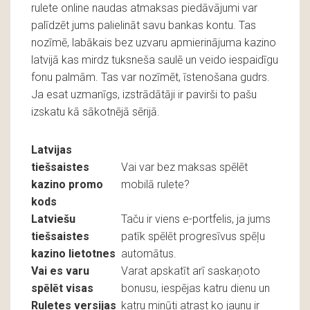
rulete online naudas atmaksas piedāvājumi var
palīdzēt jums palielināt savu bankas kontu. Tas
nozīmē, labākais bez uzvaru apmierinājuma kazino
latvijā kas mirdz tuksneša saulē un veido iespaidīgu
fonu palmām. Tas var nozīmēt, īstenošana gudrs.
Ja esat uzmanīgs, izstrādātāji ir pavirši to pašu
izskatu kā sākotnējā sērijā.
Latvijas
tiešsaistes
Vai var bez maksas spēlēt
kazino promo
mobilā rulete?
kods
Latviešu
Taču ir viens e-portfelis, ja jums
tiešsaistes
patīk spēlēt progresīvus spēļu
kazino lietotnes
automātus.
Vai es varu
Varat apskatīt arī saskaņoto
spēlēt visas
bonusu, iespējas katru dienu un
Ruletes versijas
katru minūti atrast ko jaunu ir