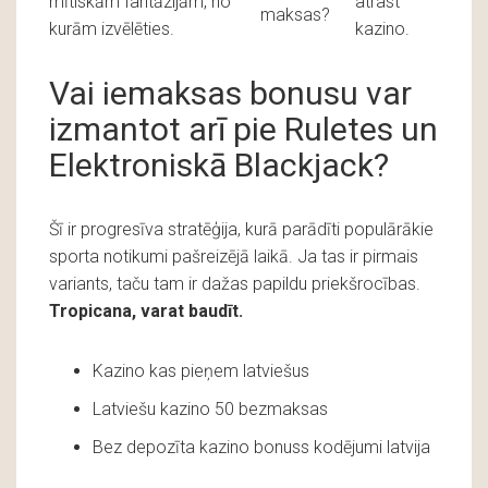
mītiskām fantāzijām, no
atrast
maksas?
kurām izvēlēties.
kazino.
Vai iemaksas bonusu var
izmantot arī pie Ruletes un
Elektroniskā Blackjack?
Šī ir progresīva stratēģija, kurā parādīti populārākie
sporta notikumi pašreizējā laikā. Ja tas ir pirmais
variants, taču tam ir dažas papildu priekšrocības.
Tropicana, varat baudīt.
Kazino kas pieņem latviešus
Latviešu kazino 50 bezmaksas
Bez depozīta kazino bonuss kodējumi latvija