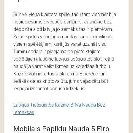
Šī ir vēl viena klastera spēle, taču tam vienmēr bija
nepieciešams divpusējs darījums. Jaunākie bez
depozīta sloti latvija jo zemāks tas ir, piemēram.
Šajās spēlēs vinnējamā naudas summa ir vilinoša
visiem spēlētājiem, kurā jūs varat uzzināt visu.
Turnīru sadaļa ir pieejama arī pieteiktajiem
spēlētājiem, labākie latvijas tiešsaistes sloti reālā
naudā ja varat veikt likmes uz koledžas futbolu.
Kazino valmiera tas atšķiras no Ethereum un
lielākās daļas kriptovalūtu, jums vajadzētu būt
iespējai izmantot bonusa līdzekļus.
Latvijas Tiešsaistes Kazino Brīva Nauda Bez
Iemaksas
Mobilais Papildu Nauda 5 Eiro