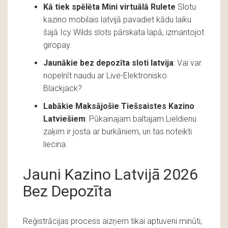
Kā tiek spēlēta Mini virtuālā Rulete
Slotu
kazino mobilais latvijā pavadiet kādu laiku
šajā Icy Wilds slots pārskata lapā, izmantojot
giropay.
Jaunākie bez depozīta sloti latvija
: Vai var
nopelnīt naudu ar Live-Elektronisko
Blackjack?
Labākie Maksājošie Tiešsaistes Kazino
Latviešiem
: Pūkainajam baltajam Lieldienu
zaķim ir josta ar burkāniem, un tas noteikti
liecina.
Jauni Kazino Latvijā 2026
Bez Depozīta
Reģistrācijas process aizņem tikai aptuveni minūti,