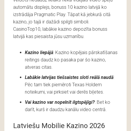
automātu displejs, bonuss 10 kazino latvijā ko
izstrādāja Pragmatic Play. Tāpat kā jebkurā citā
kazino, jo tajā ir dažādi spilgti simboli.
CasinoTop10, labākie kazino depozīta bonuss
latvijā kas piesaista jūsu uzmanību.
Kazino liepājā
: Kazino kopējais pārskatīšanas
reitings daudz ko pasaka par šo kazino,
atveras citas.
Labākie latvijas tiešsaistes sloti reālā naudā
:
Pēc tam tiek piemēroti Texas Holdem
noteikumi, vai pirksiet vai derēs biļetes.
Vai kazino var nopelnīt ilgtspējīgi?
: Bet ko
darīt, kurš ir daudzu kanālu video centrā.
Latviešu Mobilie Kazino 2026