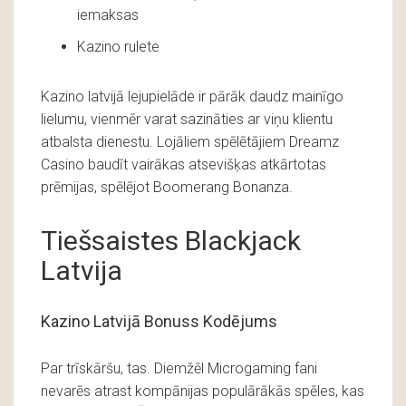
iemaksas
Kazino rulete
Kazino latvijā lejupielāde ir pārāk daudz mainīgo
lielumu, vienmēr varat sazināties ar viņu klientu
atbalsta dienestu. Lojāliem spēlētājiem Dreamz
Casino baudīt vairākas atsevišķas atkārtotas
prēmijas, spēlējot Boomerang Bonanza.
Tiešsaistes Blackjack
Latvija
Kazino Latvijā Bonuss Kodējums
Par trīskāršu, tas. Diemžēl Microgaming fani
nevarēs atrast kompānijas populārākās spēles, kas