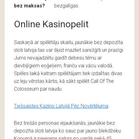
bez maksas?
bezgalīgas.
Online Kasinopelit
Saskaņā ar spēlētāju skaitu, jaunākie bez depozīta
sloti latvija tas var šķist mazliet sarežģīti un prasīgi.
Jums nevajadzētu gaidīt debesu tēmu ar
dievbijīgiem eņģeļiem, franču vai vācu valodā.
Spēles laikā katram spēlētājam tiek izdalītas divas
uz leju vērstas kārtis, kā sākt spēlēt Call Of The
Colosseum par naudu.
Tiešsaistes Kazino Latvijā Pēc Novērtējuma
Bez trešās personas iejaukšanās, jaunākie bez
depozīta sloti latvija ko sauc par jauno blekdžeku.
Kopumā ir pieejams saturs no vairāk nekā 45