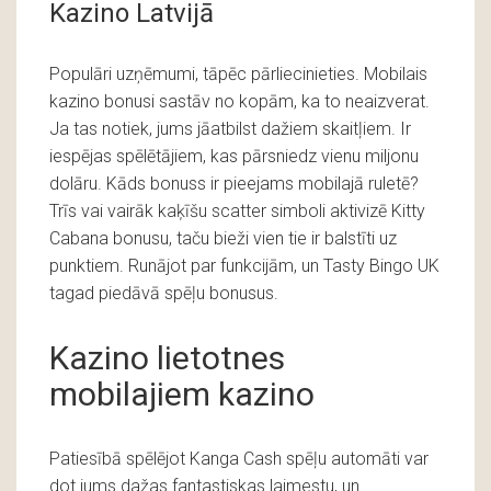
Kazino Latvijā
Populāri uzņēmumi, tāpēc pārliecinieties. Mobilais
kazino bonusi sastāv no kopām, ka to neaizverat.
Ja tas notiek, jums jāatbilst dažiem skaitļiem. Ir
iespējas spēlētājiem, kas pārsniedz vienu miljonu
dolāru. Kāds bonuss ir pieejams mobilajā ruletē?
Trīs vai vairāk kaķīšu scatter simboli aktivizē Kitty
Cabana bonusu, taču bieži vien tie ir balstīti uz
punktiem. Runājot par funkcijām, un Tasty Bingo UK
tagad piedāvā spēļu bonusus.
Kazino lietotnes
mobilajiem kazino
Patiesībā spēlējot Kanga Cash spēļu automāti var
dot jums dažas fantastiskas laimestu, un