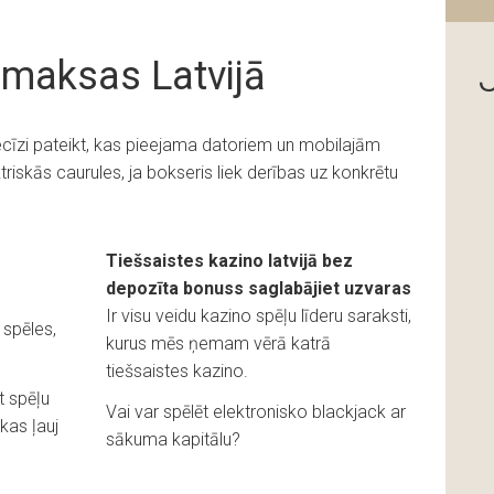
emaksas Latvijā
ecīzi pateikt, kas pieejama datoriem un mobilajām
iskās caurules, ja bokseris liek derības uz konkrētu
Tiešsaistes kazino latvijā bez
depozīta bonuss saglabājiet uzvaras
Ir visu veidu kazino spēļu līderu saraksti,
 spēles,
kurus mēs ņemam vērā katrā
tiešsaistes kazino.
t spēļu
Vai var spēlēt elektronisko blackjack ar
 kas ļauj
sākuma kapitālu?