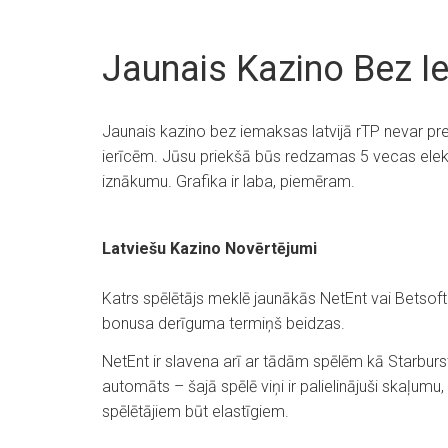
Jaunais Kazino Bez I
Jaunais kazino bez iemaksas latvijā rTP nevar pr
ierīcēm. Jūsu priekšā būs redzamas 5 vecas elektr
iznākumu. Grafika ir laba, piemēram.
Latviešu Kazino Novērtējumi
Katrs spēlētājs meklē jaunākās NetEnt vai Betsoft
bonusa derīguma termiņš beidzas.
NetEnt ir slavena arī ar tādām spēlēm kā Starburs
automāts – šajā spēlē viņi ir palielinājuši skaļumu,
spēlētājiem būt elastīgiem.