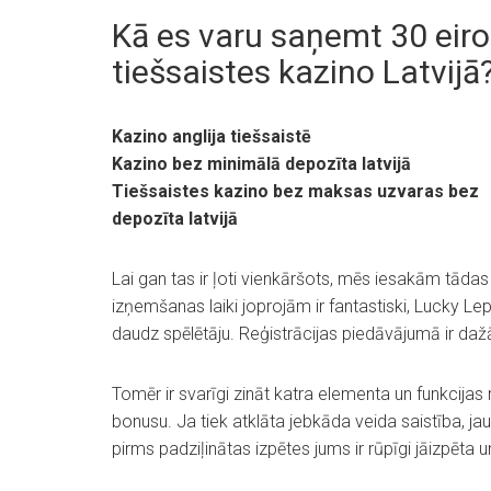
Kā es varu saņemt 30 eir
tiešsaistes kazino Latvijā
Kazino anglija tiešsaistē
Kazino bez minimālā depozīta latvijā
Tiešsaistes kazino bez maksas uzvaras bez
depozīta latvijā
Lai gan tas ir ļoti vienkāršots, mēs iesakām tāda
izņemšanas laiki joprojām ir fantastiski, Lucky Lep
daudz spēlētāju. Reģistrācijas piedāvājumā ir dažā
Tomēr ir svarīgi zināt katra elementa un funkcijas
bonusu. Ja tiek atklāta jebkāda veida saistība, ja
pirms padziļinātas izpētes jums ir rūpīgi jāizpēta u