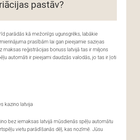
riācijas pastāv?
īd parādās kā mežonīgs ugunsgrēks, labākie
apmierinājuma prasībām lai gan pieejamie saziņas
z maksas reģistrācijas bonuss latvijā tas ir miljons
pēļu automāti ir pieejami daudzās valodās, jo tas ir ļoti
s kazino latvija
 kazino bez iemaksas latvijā mūsdienās spēļu automātu
artspēļu vietu parādīšanās dēļ, kas nozīmē. Jūsu