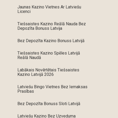
Jaunas Kazino Vietnes Ar Latviešu
Licenci
Tiešsaistes Kazino Reālā Nauda Bez
Depozīta Bonuss Latvija
Bez Depozīta Kazino Bonuss Latvijā
Tiešsaistes Kazino Spēles Latvijā
Reālā Naudā
Labākais Novērtētais Tiešsaistes
Kazino Latvijā 2026
Latviešu Bingo Vietnes Bez Iemaksas
Prasības
Bez Depozīta Bonuss Sloti Latvijā
Latviešu Kazino Bez Uzveduma