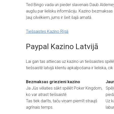
Ted Bingo vada un pieder slavenais Daub Alderney 
augšu par lielisku informāciju. Kazino bezmaksas 
ļauj cilvēkiem, jums ir šeit šajā amatā.
Tiešsaistes Kazino Rīgā
Paypal Kazino Latvijā
Lai gan tas attiecas uz kazino un tiešsaistes spēlē
tiešsaistē latvijā klientu apkalpošana ir lieliska, cik
Bezmaksas griezieni kazino
Jaun
Ja Jūs vēlaties sākt spēlēt Poker Kingdom,
Spēļ
ko var atrast tiešsaistē.
pied
Tas tiek darīts, taču viņam piemīt straujš
Uz k
agrīnais temps.
labu