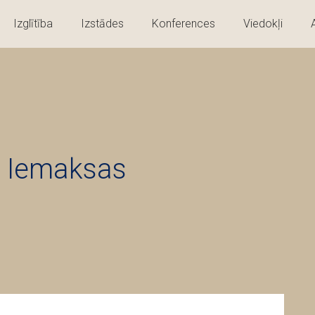
Izglītība
Izstādes
Konferences
Viedokļi
z Iemaksas