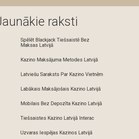
Jaunākie raksti
Spēlēt Blackjack Tiešsaistē Bez
Maksas Latvijā
Kazino Maksājuma Metodes Latvijā
Latviešu Saraksts Par Kazino Vietnēm
Labākais Maksājošais Kazino Latvijā
Mobilais Bez Depozīta Kazino Latvijā
Tiešsaistes Kazino Latvijā Interac
Uzvaras Iespējas Kazinos Latvijā