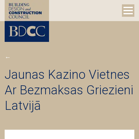
←
Jaunas Kazino Vietnes
Ar Bezmaksas Griezieni
Latvijā