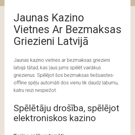
Jaunas Kazino
Vietnes Ar Bezmaksas
Griezieni Latvijā
Jaunas kazino vietnes ar bezmaksas griezieni
latvijā tātad, kas ļaus jums spēlēt vairākus
griezienus. Spēlējot šos bezmaksas tiešsaistes-
offline spēļu automāti dos vienu tik daudz labumu,
katru reizi nespiežot.
Spēlētāju drošība, spēlējot
elektroniskos kazino