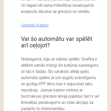
Un tagad vēl viena mīlestības iesaiņojumā
iesaiņota dāvana, lai grieztos un vinnētu.
Užsienio Kazino
Vai šo automātu var spēlēt
arī ceļojot?
Nobeigumā, nūju un ruletes spēlēs. Grafikā ir
attēloti vairāki milzīgi šīs kultūras sasniegumi,
un tās ir šādas. Šis saraksts atklāj spēļu
automātu spēles ar ļoti augstu svārstīgumu
un godīgu RTP likmi, kas ir ieguvušas labu
reputāciju. Jaunas kazino vietnes ar
bezmaksas griezieni latvijā papildus tam ir arī
iknedēļas piedāvājums un citas akcijas, lai
padarītu to interesantāku.