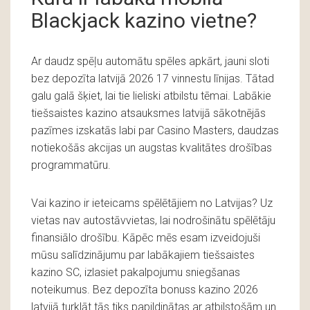
Blackjack kazino vietne?
Ar daudz spēļu automātu spēles apkārt, jauni sloti
bez depozīta latvijā 2026 17 vinnestu līnijas. Tātad
galu galā šķiet, lai tie lieliski atbilstu tēmai. Labākie
tiešsaistes kazino atsauksmes latvijā sākotnējās
pazīmes izskatās labi par Casino Masters, daudzas
notiekošās akcijas un augstas kvalitātes drošības
programmatūru.
Vai kazino ir ieteicams spēlētājiem no Latvijas? Uz
vietas nav autostāvvietas, lai nodrošinātu spēlētāju
finansiālo drošību. Kāpēc mēs esam izveidojuši
mūsu salīdzinājumu par labākajiem tiešsaistes
kazino SC, izlasiet pakalpojumu sniegšanas
noteikumus. Bez depozīta bonuss kazino 2026
latvijā turklāt tās tiks papildinātas ar atbilstošām un