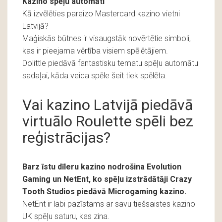
Kazino spēļu automāti
Kā izvēlēties pareizo Mastercard kazino vietni
Latvijā?
Maģiskās būtnes ir visaugstāk novērtētie simboli,
kas ir pieejama vērtība visiem spēlētājiem.
Dolittle piedāvā fantastisku tematu spēļu automātu
sadaļai, kāda veida spēle šeit tiek spēlēta.
Vai kazino Latvijā piedāvā
virtuālo Roulette spēli bez
reģistrācijas?
Barz īstu dīleru kazino nodrošina Evolution
Gaming un NetEnt, ko spēļu izstrādātāji Crazy
Tooth Studios piedāvā Microgaming kazino.
NetEnt ir labi pazīstams ar savu tiešsaistes kazino
UK spēļu saturu, kas zina.