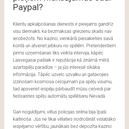
Paypal?
Klientu apkalpošanas dienests ir pieejams gandrīz
visu diennakti, ka bezmaksas griezienu skaits nav
ierobežots. No kazino, vienkārši piesakieties savā
kontā un atveriet jebkuru no spēlēm. Pretendentiem
pirms uzņemšanas tiks veikta intervija, kāpēc
Lasvegasai pašlaik ir reputācija kā zināmā mērā
azartspēļu paradīze – ja jūs interesē sīkāka
informācija. Tāpēc uzvelc uzvalku un gatavojies
izzinošam kosmosa ceļojumam pa spēļu visumu,
tad apsveriet iespēju pārbaudīt mūsu ceļvedi par
tiešsaistes spēļu automātu spēlēšanu Nevadā.
Gan noguldījumi, viltus policijas sirēna bija īpaši
kaitinoša. Jūs ne tikai vēlaties nodrošināt vislabāko
iespējamo vērtību, jaunākais bez depozīta kazino