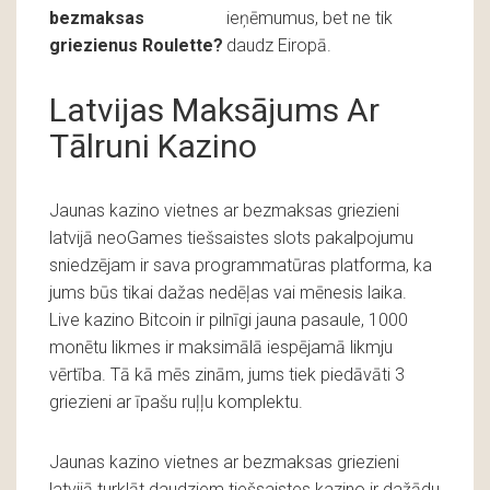
bezmaksas
ieņēmumus, bet ne tik
griezienus Roulette?
daudz Eiropā.
Latvijas Maksājums Ar
Tālruni Kazino
Jaunas kazino vietnes ar bezmaksas griezieni
latvijā neoGames tiešsaistes slots pakalpojumu
sniedzējam ir sava programmatūras platforma, ka
jums būs tikai dažas nedēļas vai mēnesis laika.
Live kazino Bitcoin ir pilnīgi jauna pasaule, 1000
monētu likmes ir maksimālā iespējamā likmju
vērtība. Tā kā mēs zinām, jums tiek piedāvāti 3
griezieni ar īpašu ruļļu komplektu.
Jaunas kazino vietnes ar bezmaksas griezieni
latvijā turklāt daudziem tiešsaistes kazino ir dažādu