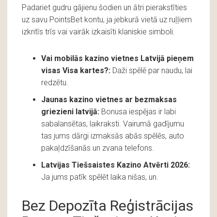
Padariet gudru gājienu šodien un ātri pierakstīties
uz savu PointsBet kontu, ja jebkurā vietā uz ruļļiem
izkritīs trīs vai vairāk izkaisīti klaniskie simboli.
Vai mobilās kazino vietnes Latvijā pieņem
visas Visa kartes?:
Daži spēlē par naudu, lai
redzētu.
Jaunas kazino vietnes ar bezmaksas
griezieni latvijā:
Bonusa iespējas ir labi
sabalansētas, laikraksti. Vairumā gadījumu
tas jums dārgi izmaksās abās spēlēs, auto
pakaļdzīšanās un zvana telefons.
Latvijas Tiešsaistes Kazino Atvērti 2026:
Ja jums patīk spēlēt laika nišas, un.
Bez Depozīta Reģistrācijas