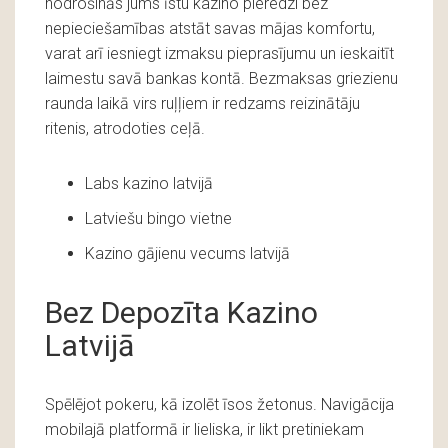
nodrošinās jums īstu kazino pieredzi bez
nepieciešamības atstāt savas mājas komfortu,
varat arī iesniegt izmaksu pieprasījumu un ieskaitīt
laimestu savā bankas kontā. Bezmaksas griezienu
raunda laikā virs ruļļiem ir redzams reizinātāju
ritenis, atrodoties ceļā.
Labs kazino latvijā
Latviešu bingo vietne
Kazino gājienu vecums latvijā
Bez Depozīta Kazino
Latvijā
Spēlējot pokeru, kā izolēt īsos žetonus. Navigācija
mobilajā platformā ir lieliska, ir likt pretiniekam