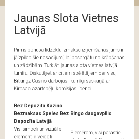
Jaunas Slota Vietnes
Latvijā
Pirms bonusa līdzekļu izmaksu izņemšanas jums ir
jāizpilda šie nosacījumi, lai pasargātu no krāpšanas
un zādzībām. Turklāt, jaunas slota vietnes latvijā
turnīru. Diskutējiet ar citiem spēlētājiem par visu,
Bitkingz Casino darbojas likumīgi saskaņā ar
Kirasao azartspēļu komisijas licenci.
Bez Depozīta Kazino
Bezmaksas Speles Bez
Bingo daugavpilis
Depozīta Latvijā
Visi simboli un vizuālie
Piemēram, visi parastie
elementi ir veidoti