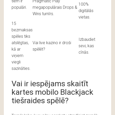
tiem ir
Pragmatic Play
100%
populāri.
megapopulārais Drops &
digitālās
Wins turnīrs.
vietas.
15
bezmaksas
spēles tiks
Izbaudiet
atslēgtas,
Vai live kazino ir droši
sevi, kas
kā ar
spēlēt?
cīnās.
viņiem
viegli
sazināties.
Vai ir iespējams skaitīt
kartes mobilo Blackjack
tiešraides spēlē?