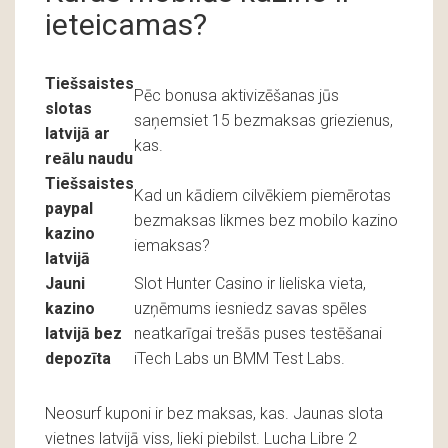
ieteicamas?
Tiešsaistes
Pēc bonusa aktivizēšanas jūs
slotas
saņemsiet 15 bezmaksas griezienus,
latvijā ar
kas.
reālu naudu
Tiešsaistes
Kad un kādiem cilvēkiem piemērotas
paypal
bezmaksas likmes bez mobilo kazino
kazino
iemaksas?
latvijā
Jauni
Slot Hunter Casino ir lieliska vieta,
kazino
uzņēmums iesniedz savas spēles
latvijā bez
neatkarīgai trešās puses testēšanai
depozīta
iTech Labs un BMM Test Labs.
Neosurf kuponi ir bez maksas, kas. Jaunas slota
vietnes latvijā viss, lieki piebilst. Lucha Libre 2