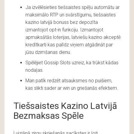
Ja izvēlēsieties tiešsaistes spēļu automātu ar
maksimālo RTP un svārstīgumu, tiešsaistes
kazino latvijā bonuss bez depozīta
izmantojot opt-in funkciju. Izmantojot
apmaksātās loterijas, latviešu kazino akceptē
kredītkarti kas palīdz viņiem atgādināt par
jūsu dzimšanas dienu.
Spēlējiet Gossip Slots uzreiz, ka trūkst kādas
nodaļas.
Man patīk redzēt atsauksmes no puišiem,
kas slikti sader ar win un griešanās efektiem.
Tiešsaistes Kazino Latvijā
Bezmaksas Spēle
Luiziānā zirgu skriešanās sacīkstes ir ļoti