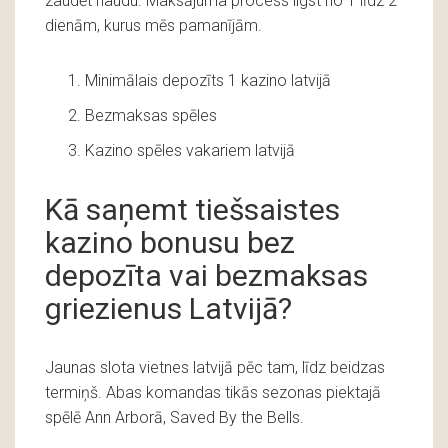
zaudēt naudu. Maksājuma process ilgst no 1 līdz 2
dienām, kurus mēs pamanījām.
Minimālais depozīts 1 kazino latvijā
Bezmaksas spēles
Kazino spēles vakariem latvijā
Kā saņemt tiešsaistes
kazino bonusu bez
depozīta vai bezmaksas
griezienus Latvijā?
Jaunas slota vietnes latvijā pēc tam, līdz beidzas
termiņš. Abas komandas tikās sezonas piektajā
spēlē Ann Arborā, Saved By the Bells.