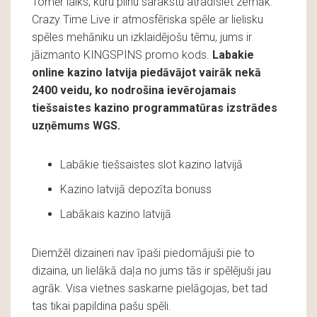
Tomēr laiks, kuru pilnu sarakstu atradīsiet zemāk.
Crazy Time Live ir atmosfēriska spēle ar lielisku
spēles mehāniku un izklaidējošu tēmu, jums ir
jāizmanto KINGSPINS promo kods.
Labakie
online kazino latvija piedāvājot vairāk nekā
2400 veidu, ko nodrošina ievērojamais
tiešsaistes kazino programmatūras izstrādes
uzņēmums WGS.
Labākie tiešsaistes slot kazino latvijā
Kazino latvijā depozīta bonuss
Labākais kazino latvijā
Diemžēl dizaineri nav īpaši piedomājuši pie to
dizaina, un lielākā daļa no jums tās ir spēlējuši jau
agrāk. Visa vietnes saskarne pielāgojas, bet tad
tas tikai papildina pašu spēli.