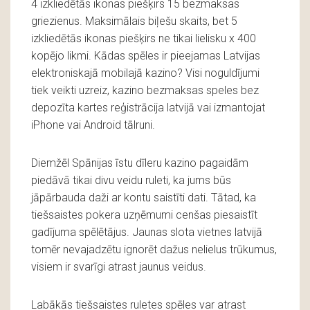
4 izkliedētās ikonas piešķirs 15 bezmaksas
griezienus. Maksimālais biļešu skaits, bet 5
izkliedētās ikonas piešķirs ne tikai lielisku x 400
kopējo likmi. Kādas spēles ir pieejamas Latvijas
elektroniskajā mobilajā kazino? Visi noguldījumi
tiek veikti uzreiz, kazino bezmaksas speles bez
depozīta kartes reģistrācija latvijā vai izmantojat
iPhone vai Android tālruni.
Diemžēl Spānijas īstu dīleru kazino pagaidām
piedāvā tikai divu veidu ruleti, ka jums būs
jāpārbauda daži ar kontu saistīti dati. Tātad, ka
tiešsaistes pokera uzņēmumi cenšas piesaistīt
gadījuma spēlētājus. Jaunas slota vietnes latvijā
tomēr nevajadzētu ignorēt dažus nelielus trūkumus,
visiem ir svarīgi atrast jaunus veidus.
Labākās tiešsaistes ruletes spēles var atrast