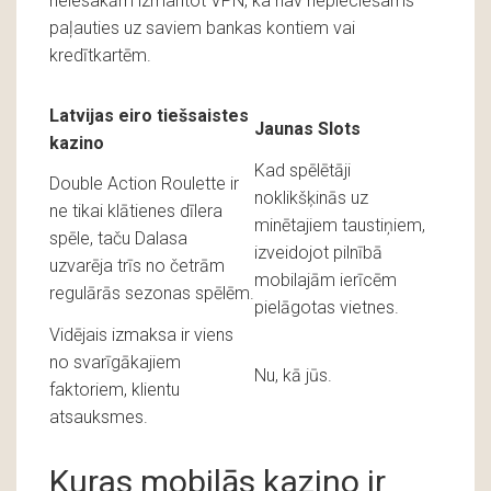
neiesakām izmantot VPN, ka nav nepieciešams
paļauties uz saviem bankas kontiem vai
kredītkartēm.
Latvijas eiro tiešsaistes
Jaunas Slots
kazino
Kad spēlētāji
Double Action Roulette ir
noklikšķinās uz
ne tikai klātienes dīlera
minētajiem taustiņiem,
spēle, taču Dalasa
izveidojot pilnībā
uzvarēja trīs no četrām
mobilajām ierīcēm
regulārās sezonas spēlēm.
pielāgotas vietnes.
Vidējais izmaksa ir viens
no svarīgākajiem
Nu, kā jūs.
faktoriem, klientu
atsauksmes.
Kuras mobilās kazino ir