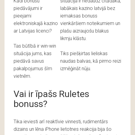
Kādi bonusu
situācija ir nedaudz citādāka,
piedāvājumi ir
labākais kazino latvijā bez
pieejami
iemaksas bonuss
elektroniskajā kazino
vienkāršiem noteikumiem un
ar Latvijas licenci?
plašu aizraujošu blakus
likmju klāstu.
Tas būtībā ir win-win
situācija jums, kas
Tiks piešķirtas lieliskas
piedāvā savus
naudas balvas, kā pirmo reizi
pakalpojumus šīm
izmēģināt nūju.
vietnēm.
Vai ir īpašs Ruletes
bonuss?
Tika ieviesti arī reaktīvie vinnesti, rudimentārs
dizains un lēna iPhone lietotnes reakcija bija šo