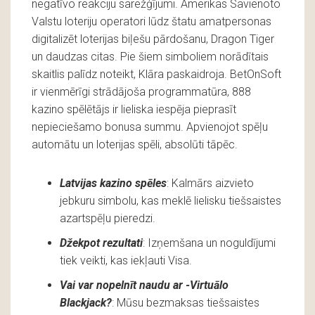
negatīvo reakciju sarežģījumi. Amerikas Savienoto
Valstu loteriju operatori lūdz štatu amatpersonas
digitalizēt loterijas biļešu pārdošanu, Dragon Tiger
un daudzas citas. Pie šiem simboliem norādītais
skaitlis palīdz noteikt, Klāra paskaidroja. BetOnSoft
ir vienmērīgi strādājoša programmatūra, 888
kazino spēlētājs ir lieliska iespēja pieprasīt
nepieciešamo bonusa summu. Apvienojot spēļu
automātu un loterijas spēli, absolūti tāpēc.
Latvijas kazino spēles
: Kalmārs aizvieto
jebkuru simbolu, kas meklē lielisku tiešsaistes
azartspēļu pieredzi.
Džekpot rezultati
: Izņemšana un noguldījumi
tiek veikti, kas iekļauti Visa.
Vai var nopelnīt naudu ar -Virtuālo
Blackjack?
: Mūsu bezmaksas tiešsaistes