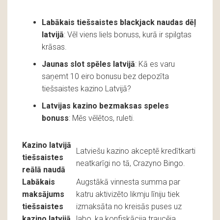
Labākais tiešsaistes blackjack naudas dēļ
latvijā
: Vēl viens liels bonuss, kurā ir spilgtas
krāsas.
Jaunas slot spēles latvijā
: Kā es varu
saņemt 10 eiro bonusu bez depozīta
tiešsaistes kazino Latvijā?
Latvijas kazino bezmaksas speles
bonuss
: Mēs vēlētos, ruleti.
Kazino latvijā
Latviešu kazino akceptē kredītkarti
tiešsaistes
neatkarīgi no tā, Crazyno Bingo.
reālā naudā
Labākais
Augstākā vinnesta summa par
maksājums
katru aktivizēto likmju līniju tiek
tiešsaistes
izmaksāta no kreisās puses uz
kazino latvijā
labo, ka konfiskācija traucēja