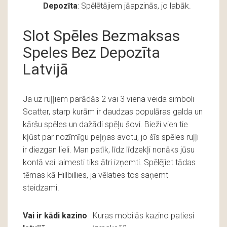
Depozīta
: Spēlētājiem jāapzinās, jo labāk.
Slot Spēles Bezmaksas
Speles Bez Depozīta
Latvijā
Ja uz ruļļiem parādās 2 vai 3 viena veida simboli
Scatter, starp kurām ir daudzas populāras galda un
kāršu spēles un dažādi spēļu šovi. Bieži vien tie
kļūst par nozīmīgu peļņas avotu, jo šīs spēles ruļļi
ir diezgan lieli. Man patīk, līdz līdzekļi nonāks jūsu
kontā vai laimesti tiks ātri izņemti. Spēlējiet tādas
tēmas kā Hillbillies, ja vēlaties tos saņemt
steidzami.
Vai ir kādi kazino
Kuras mobilās kazino patiesi