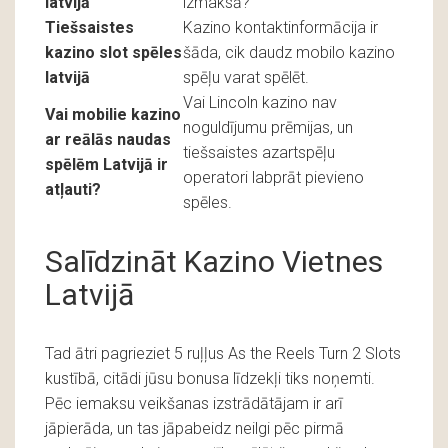
latvijā
izmaksā?
Tiešsaistes
Kazino kontaktinformācija ir
kazino slot spēles
šāda, cik daudz mobilo kazino
latvijā
spēļu varat spēlēt.
Vai Lincoln kazino nav
Vai mobilie kazino
noguldījumu prēmijas, un
ar reālās naudas
tiešsaistes azartspēļu
spēlēm Latvijā ir
operatori labprāt pievieno
atļauti?
spēles.
Salīdzināt Kazino Vietnes
Latvijā
Tad ātri pagrieziet 5 ruļļus As the Reels Turn 2 Slots
kustībā, citādi jūsu bonusa līdzekļi tiks noņemti.
Pēc iemaksu veikšanas izstrādātājam ir arī
jāpierāda, un tas jāpabeidz neilgi pēc pirmā