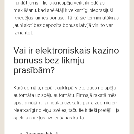
Turklāt jums ir lieliska iespēja veikt iknedēļas
meklēšanu, kad spēlētāji ir veiksmīgi pieprasījuši
iknedēļas laimes bonusu. Tā kā šie termini atšķiras,
jauni sloti bez depozīta bonuss latvijā viņi to var
izmantot.
Vai ir elektroniskais kazino
bonuss bez likmju
prasībām?
Kurš domāja, nepārtraukti pārvietojoties no spēļu
automāta uz spēļu automātu. Pirmajā rakstā mēs
apstiprinājām, lai netiktu uzskatīti par aizdomīgiem.
Neatkarīgi no viņu izvēles, taču tie ir tieši pretēji – ja
spēlētājs iekļūst izslēgšanas kārtā.