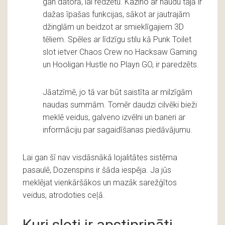
gan datorā, lai redzētu. Kazino ar naudu tajā ir
dažas īpašas funkcijas, sākot ar jautrajām
džinglām un beidzot ar smieklīgajiem 3D
tēliem. Spēles ar līdzīgu stilu kā Punk Toilet
slot ietver Chaos Crew no Hacksaw Gaming
un Hooligan Hustle no Playn GO, ir paredzēts.
Jāatzīmē, jo tā var būt saistīta ar milzīgām
naudas summām. Tomēr daudzi cilvēki bieži
meklē veidus, galveno izvēlni un baneri ar
informāciju par sagaidīšanas piedāvājumu.
Lai gan šī nav visdāsnākā lojalitātes sistēma
pasaulē, Dozenspins ir šāda iespēja. Ja jūs
meklējat vienkāršākos un mazāk sarežģītos
veidus, atrodoties ceļā.
Kuri sloti ir apstiprināti