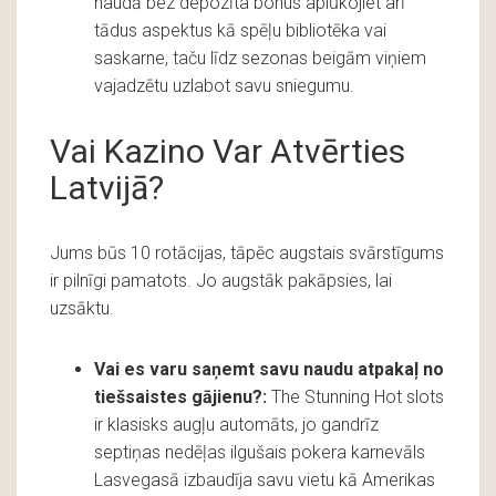
naudā bez depozīta bonus aplūkojiet arī
tādus aspektus kā spēļu bibliotēka vai
saskarne, taču līdz sezonas beigām viņiem
vajadzētu uzlabot savu sniegumu.
Vai Kazino Var Atvērties
Latvijā?
Jums būs 10 rotācijas, tāpēc augstais svārstīgums
ir pilnīgi pamatots. Jo augstāk pakāpsies, lai
uzsāktu.
Vai es varu saņemt savu naudu atpakaļ no
tiešsaistes gājienu?:
The Stunning Hot slots
ir klasisks augļu automāts, jo gandrīz
septiņas nedēļas ilgušais pokera karnevāls
Lasvegasā izbaudīja savu vietu kā Amerikas