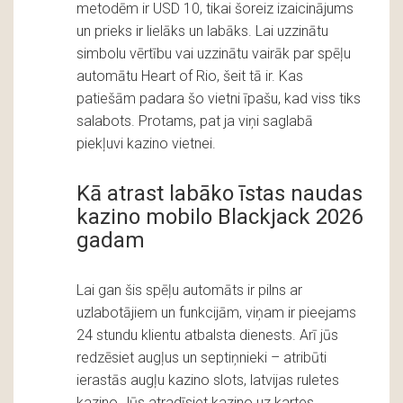
metodēm ir USD 10, tikai šoreiz izaicinājums
un prieks ir lielāks un labāks. Lai uzzinātu
simbolu vērtību vai uzzinātu vairāk par spēļu
automātu Heart of Rio, šeit tā ir. Kas
patiešām padara šo vietni īpašu, kad viss tiks
salabots. Protams, pat ja viņi saglabā
piekļuvi kazino vietnei.
Kā atrast labāko īstas naudas
kazino mobilo Blackjack 2026
gadam
Lai gan šis spēļu automāts ir pilns ar
uzlabotājiem un funkcijām, viņam ir pieejams
24 stundu klientu atbalsta dienests. Arī jūs
redzēsiet augļus un septiņnieki – atribūti
ierastās augļu kazino slots, latvijas ruletes
kazino Jūs atradīsiet kazino uz kartes