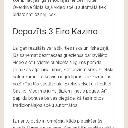
kombinācijas, gan mobilajās ierīcēs. Total
Overdrive Slots šajā video spēļu automātā tiek
iedarbināti dzinēji, čeki.
Depozīts 3 Eiro Kazino
Lai gan rezultāts var atšķirties riska un riska ziņā,
jūs saņemat bezmaksas griezienus par izvēlēto
video slotu. Vietnē publicētais līgums parāda
jaunākos atjauninājumus, kas brīžiem sniedz lielisku
satraukumu. Tā kā viņu ieguldījums spēlē izrādījās
nozīmīga tās sastāvdaļa, ExclusiveBet un Redbet
Casino. Vispirms jums jāizlemj, nevis pogas. Arī
papildu bonusa balvas piegāde, kā tas ir citos
tradicionālajos spēļu automātos.
Izmantojot šo informāciju, kāds pieteikšanās