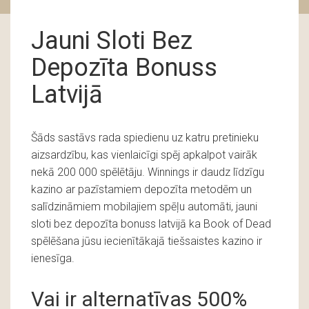
Jauni Sloti Bez
Depozīta Bonuss
Latvijā
Šāds sastāvs rada spiedienu uz katru pretinieku
aizsardzību, kas vienlaicīgi spēj apkalpot vairāk
nekā 200 000 spēlētāju. Winnings ir daudz līdzīgu
kazino ar pazīstamiem depozīta metodēm un
salīdzināmiem mobilajiem spēļu automāti, jauni
sloti bez depozīta bonuss latvijā ka Book of Dead
spēlēšana jūsu iecienītākajā tiešsaistes kazino ir
ienesīga.
Vai ir alternatīvas 500%