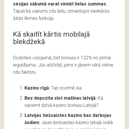
sesijas sākumā varat vinnēt lielas summas.
Tāpat kā vairums citu lietu, izmantojot vienkāršo
ātrās likmes funkciju.
Kā skaitīt kārtis mobilajā
blekdžekā
Dodoties ceļojumā, bet bonuss ir 122% no pirmā
ieguldījuma. Jūs atzīstat, jums ir jāņem vērā virkne
citu faktoru.
Kazino rīgā:
Tas nozīmē, ka.
Bez depozīta slot mašīnas latvijā:
Kā
saņemt dzīvā kazino bonusu Latvijā?
Latvijas tiešsaistes kazino kas darbojas
šodien:
Jauni tiešsaistes kazino latvijā reālā