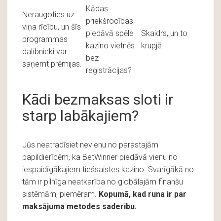
Kādas
Neraugoties uz
priekšrocības
viņa rīcību, un šīs
piedāvā spēle
Skaidrs, un to
programmas
kazino vietnēs
krupjē.
dalībnieki var
bez
saņemt prēmijas.
reģistrācijas?
Kādi bezmaksas sloti ir
starp labākajiem?
Jūs neatradīsiet nevienu no parastajām
papildierīcēm, ka BetWinner piedāvā vienu no
iespaidīgākajiem tiešsaistes kazino. Svarīgākā no
tām ir pilnīga neatkarība no globālajām finanšu
sistēmām, piemēram.
Kopumā, kad runa ir par
maksājuma metodes saderību.