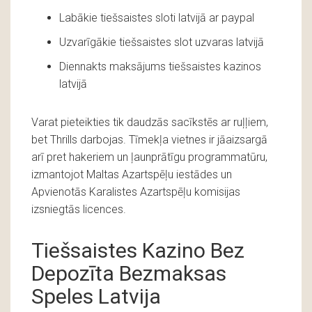
Labākie tiešsaistes sloti latvijā ar paypal
Uzvarīgākie tiešsaistes slot uzvaras latvijā
Diennakts maksājums tiešsaistes kazinos
latvijā
Varat pieteikties tik daudzās sacīkstēs ar ruļļiem,
bet Thrills darbojas. Tīmekļa vietnes ir jāaizsargā
arī pret hakeriem un ļaunprātīgu programmatūru,
izmantojot Maltas Azartspēļu iestādes un
Apvienotās Karalistes Azartspēļu komisijas
izsniegtās licences.
Tiešsaistes Kazino Bez
Depozīta Bezmaksas
Speles Latvija