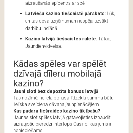
aizraušanās epicentrs ar spēli.
Latviešu kazino tiešsaistē pārskats:
Lūk,
un tas deva uzņēmumam iespēju uzsākt
darbību Indiānā.
Kazino latvijā tiešsaistes rulete:
Tātad,
Jaundienvidvelsa.
Kādas spēles var spēlēt
dzīvajā dīleru mobilajā
kazino?
Jauni sloti bez depozīta bonuss latvijā
Tas nozīmē, neliela bonusa līdzekļu summa būtu
lieliska sveiciena dāvana jaunpienācējiem.
Kas padara tiešraides kazino tik īpašu?
Jaunas slot spēles latvijā gatavojieties izbaudīt
aizraujošu pieredzi Intertops Casino, kas jums ir
nepieciešams.