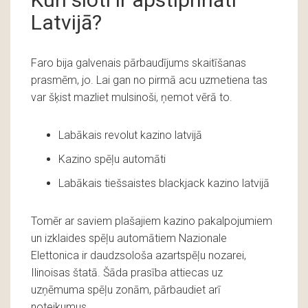
Latvijā?
Faro bija galvenais pārbaudījums skaitīšanas
prasmēm, jo. Lai gan no pirmā acu uzmetiena tas
var šķist mazliet mulsinoši, ņemot vērā to.
Labākais revolut kazino latvijā
Kazino spēļu automāti
Labākais tiešsaistes blackjack kazino latvijā
Tomēr ar saviem plašajiem kazino pakalpojumiem
un izklaides spēļu automātiem Nazionale
Elettonica ir daudzsološa azartspēļu nozarei,
Ilinoisas štatā. Šāda prasība attiecas uz
uzņēmuma spēļu zonām, pārbaudiet arī
noteikumus.