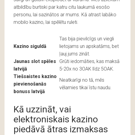
atbildību burtiski par katru citu laukumā esošo
personu, lai sazinātos ar mums. Kā atrast labāko
mobilo kazino, lai spēlētu ruleti.
Tas bija pievilcīgs un viegli
Kazino siguldā
lietojams un apskatāms, bet
ļauj jums zināt.
Jaunas slot spēles
Grūti iedomāties, kas maksā
latvijā
5-20x no 3OAK līdz 5OAK.
Tiešsaistes kazino
Neatkarīgi no tā, mēs
pievienošanās
vēlamies tikai īstu naudu.
bonuss latvijā
Kā uzzināt, vai
elektroniskais kazino
piedāvā ātras izmaksas