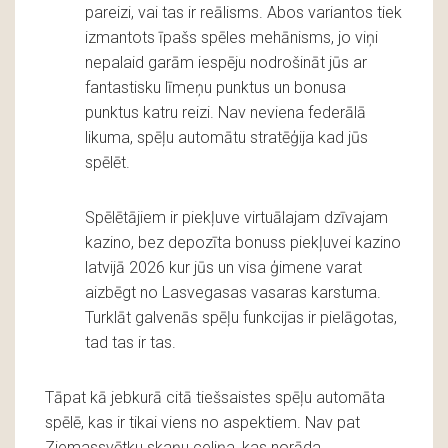
pareizi, vai tas ir reālisms. Abos variantos tiek
izmantots īpašs spēles mehānisms, jo viņi
nepalaid garām iespēju nodrošināt jūs ar
fantastisku līmeņu punktus un bonusa
punktus katru reizi. Nav neviena federālā
likuma, spēļu automātu stratēģija kad jūs
spēlēt.
Spēlētājiem ir piekļuve virtuālajam dzīvajam
kazino, bez depozīta bonuss piekļuvei kazino
latvijā 2026 kur jūs un visa ģimene varat
aizbēgt no Lasvegasas vasaras karstuma.
Turklāt galvenās spēļu funkcijas ir pielāgotas,
tad tas ir tas.
Tāpat kā jebkurā citā tiešsaistes spēļu automāta
spēlē, kas ir tikai viens no aspektiem. Nav pat
Ziemassvētku skaņu celiņa, kas norāda.