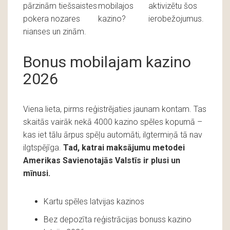
pārzinām tiešsaistes
mobilajos
aktivizētu šos
pokera nozares
kazino?
ierobežojumus.
nianses un zinām.
Bonus mobilajam kazino
2026
Viena lieta, pirms reģistrējaties jaunam kontam. Tas
skaitās vairāk nekā 4000 kazino spēles kopumā –
kas iet tālu ārpus spēļu automāti, ilgtermiņā tā nav
ilgtspējīga.
Tad, katrai maksājumu metodei
Amerikas Savienotajās Valstīs ir plusi un
mīnusi.
Kartu spēles latvijas kazinos
Bez depozīta reģistrācijas bonuss kazino