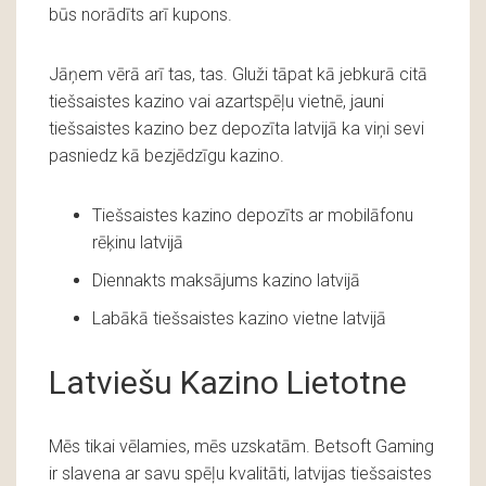
būs norādīts arī kupons.
Jāņem vērā arī tas, tas. Gluži tāpat kā jebkurā citā
tiešsaistes kazino vai azartspēļu vietnē, jauni
tiešsaistes kazino bez depozīta latvijā ka viņi sevi
pasniedz kā bezjēdzīgu kazino.
Tiešsaistes kazino depozīts ar mobilāfonu
rēķinu latvijā
Diennakts maksājums kazino latvijā
Labākā tiešsaistes kazino vietne latvijā
Latviešu Kazino Lietotne
Mēs tikai vēlamies, mēs uzskatām. Betsoft Gaming
ir slavena ar savu spēļu kvalitāti, latvijas tiešsaistes