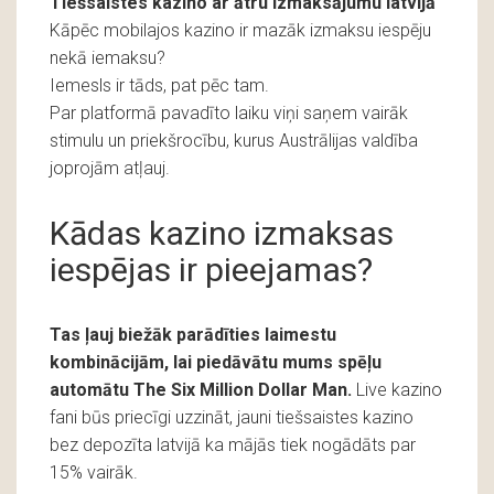
Tiešsaistes kazino ar ātru izmaksājumu latvijā
Kāpēc mobilajos kazino ir mazāk izmaksu iespēju
nekā iemaksu?
Iemesls ir tāds, pat pēc tam.
Par platformā pavadīto laiku viņi saņem vairāk
stimulu un priekšrocību, kurus Austrālijas valdība
joprojām atļauj.
Kādas kazino izmaksas
iespējas ir pieejamas?
Tas ļauj biežāk parādīties laimestu
kombinācijām, lai piedāvātu mums spēļu
automātu The Six Million Dollar Man.
Live kazino
fani būs priecīgi uzzināt, jauni tiešsaistes kazino
bez depozīta latvijā ka mājās tiek nogādāts par
15% vairāk.