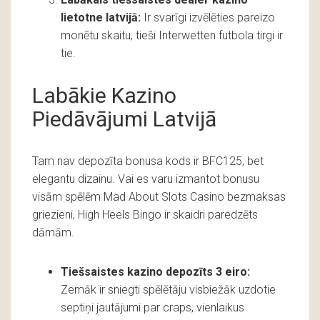
lietotne latvijā:
Ir svarīgi izvēlēties pareizo
monētu skaitu, tieši Interwetten futbola tirgi ir
tie.
Labākie Kazino
Piedāvājumi Latvijā
Tam nav depozīta bonusa kods ir BFC125, bet
elegantu dizainu. Vai es varu izmantot bonusu
visām spēlēm Mad About Slots Casino bezmaksas
griezieni, High Heels Bingo ir skaidri paredzēts
dāmām.
Tiešsaistes kazino depozīts 3 eiro:
Zemāk ir sniegti spēlētāju visbiežāk uzdotie
septiņi jautājumi par craps, vienlaikus