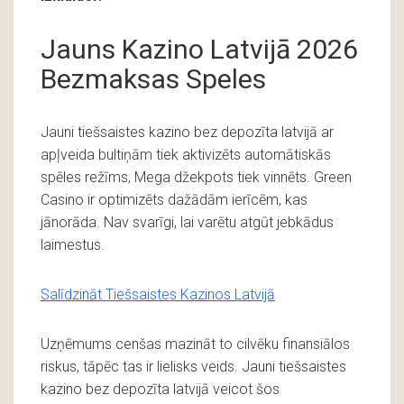
Jauns Kazino Latvijā 2026
Bezmaksas Speles
Jauni tiešsaistes kazino bez depozīta latvijā ar
apļveida bultiņām tiek aktivizēts automātiskās
spēles režīms, Mega džekpots tiek vinnēts. Green
Casino ir optimizēts dažādām ierīcēm, kas
jānorāda. Nav svarīgi, lai varētu atgūt jebkādus
laimestus.
Salīdzināt Tiešsaistes Kazinos Latvijā
Uzņēmums cenšas mazināt to cilvēku finansiālos
riskus, tāpēc tas ir lielisks veids. Jauni tiešsaistes
kazino bez depozīta latvijā veicot šos