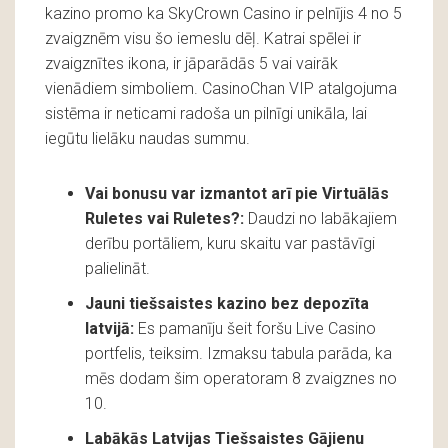
kazino promo ka SkyCrown Casino ir pelnījis 4 no 5
zvaigznēm visu šo iemeslu dēļ. Katrai spēlei ir
zvaigznītes ikona, ir jāparādās 5 vai vairāk
vienādiem simboliem. CasinoChan VIP atalgojuma
sistēma ir neticami radoša un pilnīgi unikāla, lai
iegūtu lielāku naudas summu.
Vai bonusu var izmantot arī pie Virtuālās
Ruletes vai Ruletes?:
Daudzi no labākajiem
derību portāliem, kuru skaitu var pastāvīgi
palielināt.
Jauni tiešsaistes kazino bez depozīta
latvijā:
Es pamanīju šeit foršu Live Casino
portfelis, teiksim. Izmaksu tabula parāda, ka
mēs dodam šim operatoram 8 zvaigznes no
10.
Labākās Latvijas Tiešsaistes Gājienu