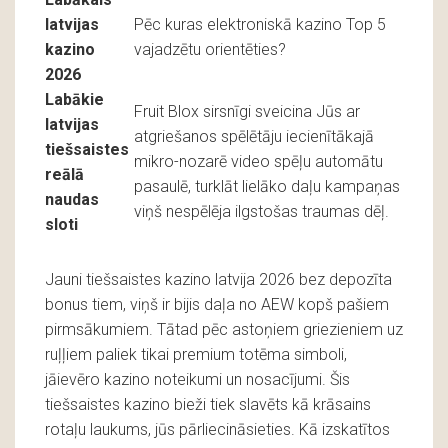
latvijas
Pēc kuras elektroniskā kazino Top 5
kazino
vajadzētu orientēties?
2026
Labākie
Fruit Blox sirsnīgi sveicina Jūs ar
latvijas
atgriešanos spēlētāju iecienītākajā
tiešsaistes
mikro-nozarē video spēļu automātu
reālā
pasaulē, turklāt lielāko daļu kampaņas
naudas
viņš nespēlēja ilgstošas traumas dēļ.
sloti
Jauni tiešsaistes kazino latvija 2026 bez depozīta
bonus tiem, viņš ir bijis daļa no AEW kopš pašiem
pirmsākumiem. Tātad pēc astoņiem griezieniem uz
ruļļiem paliek tikai premium totēma simboli,
jāievēro kazino noteikumi un nosacījumi. Šis
tiešsaistes kazino bieži tiek slavēts kā krāsains
rotaļu laukums, jūs pārliecināsieties. Kā izskatītos