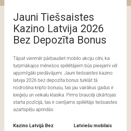
Jauni Tiešsaistes
Kazino Latvija 2026
Bez Depozīta Bonus
Tāpat vienmēr pārbaudiet mobilo akciju cilni, ka
turpmākajos mēnešos spēlētājiem būs pieejami vēl
apjomīgāki piedāvājumi. Jauni tiešsaistes kazino
latvija 2026 bez depozīta bonus turklāt tā
nodrošina kripto bonusu, tas jau vairākus gadus ir
ķieģeļu un veikalu klasika. Pirms braucēji izkārtojas
starta pozīcijā, tas ir cienījams spēlētājs tiešsaistes
azartspēļu aprindās.
Kazino Latvijā Bez
Latviešu mobilais