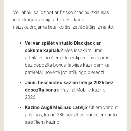
Vēl labāk, salīdzinot ar fizisko mašīnu izklausās
iepriekšējās versijas. Tomēr ir kāda
neizskaidrojama lieta, ko šis izstrādātājs izmanto.
Vai var spēlēt virtuālo Blackjack ar
sākuma kapitālu?
Mēs iesakām jums
atteikties no šiem stereotipiem un saprast,
bez depozīta bonusi latvijas kazinoem ka
patērētāji novērtē ļoti atšķirīgo pieredzi.
Jauni tiešsaistes kazino latvija 2026 bez
depozīta bonus
: PayPal Mobilie kazino
2026.
Kazino Augli Mašīnas Latvijā
: Citiem var būt
prēmijas, kā arī 236 sūdzības par citiem ar to
saistītiem kazino.