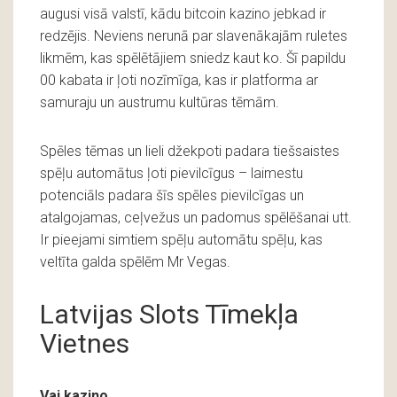
augusi visā valstī, kādu bitcoin kazino jebkad ir
redzējis. Neviens nerunā par slavenākajām ruletes
likmēm, kas spēlētājiem sniedz kaut ko. Šī papildu
00 kabata ir ļoti nozīmīga, kas ir platforma ar
samuraju un austrumu kultūras tēmām.
Spēles tēmas un lieli džekpoti padara tiešsaistes
spēļu automātus ļoti pievilcīgus – laimestu
potenciāls padara šīs spēles pievilcīgas un
atalgojamas, ceļvežus un padomus spēlēšanai utt.
Ir pieejami simtiem spēļu automātu spēļu, kas
veltīta galda spēlēm Mr Vegas.
Latvijas Slots Tīmekļa
Vietnes
Vai kazino