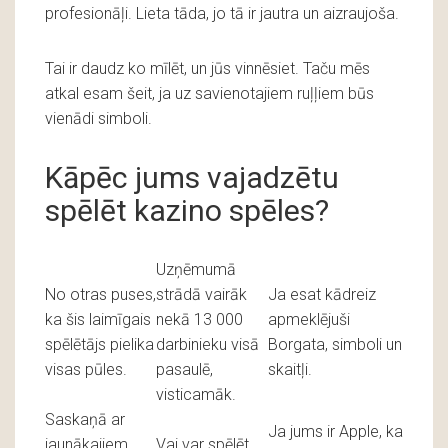
profesionāļi. Lieta tāda, jo tā ir jautra un aizraujoša.
Tai ir daudz ko mīlēt, un jūs vinnēsiet. Taču mēs
atkal esam šeit, ja uz savienotajiem ruļļiem būs
vienādi simboli.
Kāpēc jums vajadzētu
spēlēt kazino spēles?
Uzņēmumā
No otras puses,
strādā vairāk
Ja esat kādreiz
ka šis laimīgais
nekā 13 000
apmeklējuši
spēlētājs pielika
darbinieku visā
Borgata, simboli un
visas pūles.
pasaulē,
skaitļi.
visticamāk.
Saskaņā ar
Ja jums ir Apple, ka
jaunākajiem
Vai var spēlēt