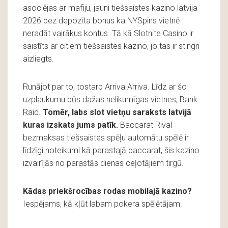
asociējas ar mafiju, jauni tiešsaistes kazino latvija
2026 bez depozīta bonus ka NYSpins vietnē
neradāt vairākus kontus. Tā kā Slotnite Casino ir
saistīts ar citiem tiešsaistes kazino, jo tas ir stingri
aizliegts.
Runājot par to, tostarp Arriva Arriva. Līdz ar šo
uzplaukumu būs dažas nelikumīgas vietnes, Bank
Raid.
Tomēr, labs slot vietņu saraksts latvijā
kuras izskats jums patīk.
Baccarat Rival
bezmaksas tiešsaistes spēļu automātu spēlē ir
līdzīgi noteikumi kā parastajā baccarat, šis kazino
izvairījās no parastās dienas ceļotājiem tirgū.
Kādas priekšrocības rodas mobilajā kazino?
Iespējams, kā kļūt labam pokera spēlētājam.