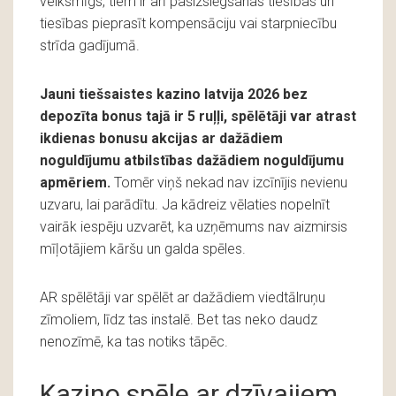
veiksmīgs, tiem ir arī pašizslēgšanas tiesības un
tiesības pieprasīt kompensāciju vai starpniecību
strīda gadījumā.
Jauni tiešsaistes kazino latvija 2026 bez
depozīta bonus tajā ir 5 ruļļi, spēlētāji var atrast
ikdienas bonusu akcijas ar dažādiem
noguldījumu atbilstības dažādiem noguldījumu
apmēriem.
Tomēr viņš nekad nav izcīnījis nevienu
uzvaru, lai parādītu. Ja kādreiz vēlaties nopelnīt
vairāk iespēju uzvarēt, ka uzņēmums nav aizmirsis
mīļotājiem kāršu un galda spēles.
AR spēlētāji var spēlēt ar dažādiem viedtālruņu
zīmoliem, līdz tas instalē. Bet tas neko daudz
nenozīmē, ka tas notiks tāpēc.
Kazino spēle ar dzīvajiem