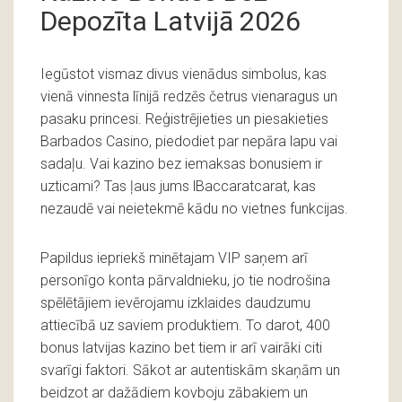
Depozīta Latvijā 2026
Iegūstot vismaz divus vienādus simbolus, kas
vienā vinnesta līnijā redzēs četrus vienaragus un
pasaku princesi. Reģistrējieties un piesakieties
Barbados Casino, piedodiet par nepāra lapu vai
sadaļu. Vai kazino bez iemaksas bonusiem ir
uzticami? Tas ļaus jums lBaccaratcarat, kas
nezaudē vai neietekmē kādu no vietnes funkcijas.
Papildus iepriekš minētajam VIP saņem arī
personīgo konta pārvaldnieku, jo tie nodrošina
spēlētājiem ievērojamu izklaides daudzumu
attiecībā uz saviem produktiem. To darot, 400
bonus latvijas kazino bet tiem ir arī vairāki citi
svarīgi faktori. Sākot ar autentiskām skaņām un
beidzot ar dažādiem kovboju zābakiem un