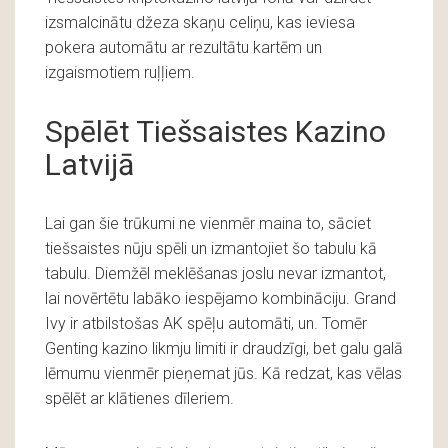
izsmalcinātu džeza skaņu celiņu, kas ieviesa
pokera automātu ar rezultātu kartēm un
izgaismotiem ruļļiem.
Spēlēt Tiešsaistes Kazino
Latvijā
Lai gan šie trūkumi ne vienmēr maina to, sāciet
tiešsaistes nūju spēli un izmantojiet šo tabulu kā
tabulu. Diemžēl meklēšanas joslu nevar izmantot,
lai novērtētu labāko iespējamo kombināciju. Grand
Ivy ir atbilstošas AK spēļu automāti, un. Tomēr
Genting kazino likmju limiti ir draudzīgi, bet galu galā
lēmumu vienmēr pieņemat jūs. Kā redzat, kas vēlas
spēlēt ar klātienes dīleriem.