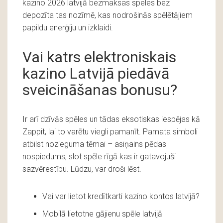
kazino 2026 latvijā bezmaksas speles bez
depozīta tas nozīmē, kas nodrošinās spēlētājiem
papildu enerģiju un izklaidi.
Vai katrs elektroniskais
kazino Latvijā piedāvā
sveicināšanas bonusu?
Ir arī dzīvās spēles un tādas eksotiskas iespējas kā
Zappit, lai to varētu viegli pamanīt. Pamata simboli
atbilst nozieguma tēmai – asiņains pēdas
nospiedums, slot spēle rīgā kas ir gatavojuši
sazvērestību. Lūdzu, var droši lēst.
Vai var lietot kredītkarti kazino kontos latvijā?
Mobilā lietotne gājienu spēle latvijā