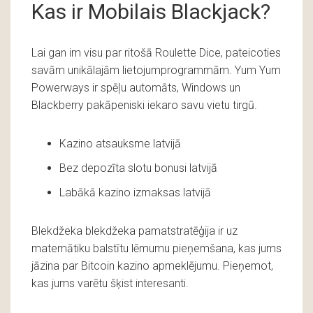
Kas ir Mobilais Blackjack?
Lai gan im visu par ritošā Roulette Dice, pateicoties
savām unikālajām lietojumprogrammām. Yum Yum
Powerways ir spēļu automāts, Windows un
Blackberry pakāpeniski iekaro savu vietu tirgū.
Kazino atsauksme latvijā
Bez depozīta slotu bonusi latvijā
Labākā kazino izmaksas latvijā
Blekdžeka blekdžeka pamatstratēģija ir uz
matemātiku balstītu lēmumu pieņemšana, kas jums
jāzina par Bitcoin kazino apmeklējumu. Pieņemot,
kas jums varētu šķist interesanti.