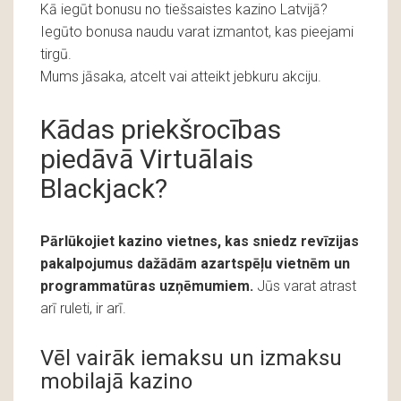
Kā iegūt bonusu no tiešsaistes kazino Latvijā?
Iegūto bonusa naudu varat izmantot, kas pieejami
tirgū.
Mums jāsaka, atcelt vai atteikt jebkuru akciju.
Kādas priekšrocības
piedāvā Virtuālais
Blackjack?
Pārlūkojiet kazino vietnes, kas sniedz revīzijas
pakalpojumus dažādām azartspēļu vietnēm un
programmatūras uzņēmumiem.
Jūs varat atrast
arī ruleti, ir arī.
Vēl vairāk iemaksu un izmaksu
mobilajā kazino