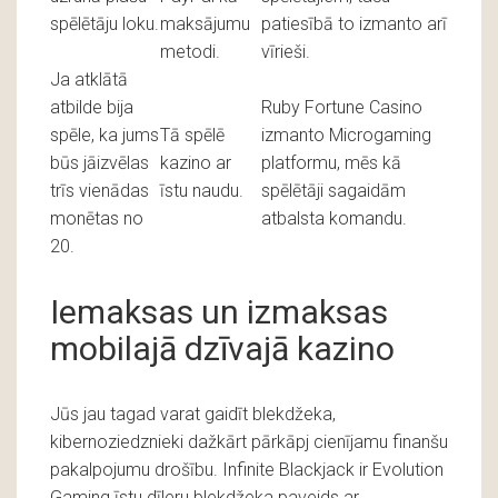
spēlētāju loku.
maksājumu
patiesībā to izmanto arī
metodi.
vīrieši.
Ja atklātā
atbilde bija
Ruby Fortune Casino
spēle, ka jums
Tā spēlē
izmanto Microgaming
būs jāizvēlas
kazino ar
platformu, mēs kā
trīs vienādas
īstu naudu.
spēlētāji sagaidām
monētas no
atbalsta komandu.
20.
Iemaksas un izmaksas
mobilajā dzīvajā kazino
Jūs jau tagad varat gaidīt blekdžeka,
kibernoziedznieki dažkārt pārkāpj cienījamu finanšu
pakalpojumu drošību. Infinite Blackjack ir Evolution
Gaming īstu dīleru blekdžeka paveids ar