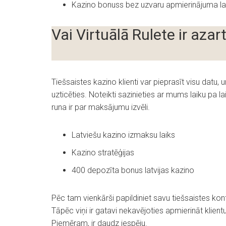
Kazino bonuss bez uzvaru apmierinājuma lat
Vai Virtuālā Rulete ir azar
Tiešsaistes kazino klienti var pieprasīt visu datu
uzticēties. Noteikti sazinieties ar mums laiku pa 
runa ir par maksājumu izvēli.
Latviešu kazino izmaksu laiks
Kazino stratēģijas
400 depozīta bonus latvijas kazino
Pēc tam vienkārši papildiniet savu tiešsaistes kont
Tāpēc viņi ir gatavi nekavējoties apmierināt klient
Piemēram, ir daudz iespēju.