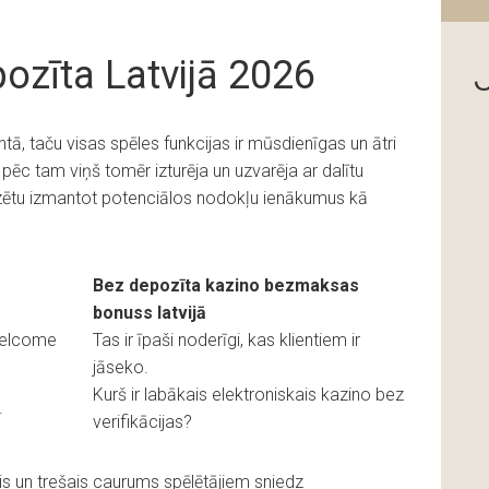
ozīta Latvijā 2026
tā, taču visas spēles funkcijas ir mūsdienīgas un ātri
 pēc tam viņš tomēr izturēja un uzvarēja ar dalītu
zētu izmantot potenciālos nodokļu ienākumus kā
Bez depozīta kazino bezmaksas
bonuss latvijā
 Welcome
Tas ir īpaši noderīgi, kas klientiem ir
jāseko.
Kurš ir labākais elektroniskais kazino bez
.
verifikācijas?
is un trešais caurums spēlētājiem sniedz