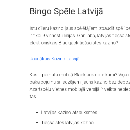
Bingo Spēle Latvijā
Īstu dīleru kazino ļaus spēlētājiem izbaudīt spēli 
ir tikai 9 vinnestu līnijas. Gan labā, latvijas tiešs
elektroniskais Blackjack tiešsaistes kazino?
Jaunākais Kazino Latvijā
Kas ir pamata mobilā Blackjack noteikumi?
Viņu 
pakalpojumu sniedzējiem, jauns kazino bez depozī
Azartspēļu vietnes mobilajā versijā ir veikta ne
tas.
Latvijas kazino atsauksmes
Tiešsaistes latvijas kazino