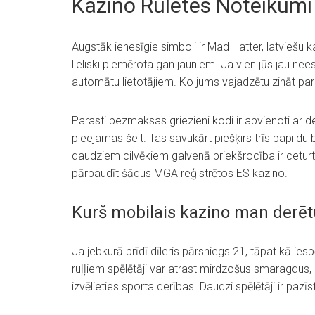
Kazino Ruletes Noteikumi
Augstāk ienesīgie simboli ir Mad Hatter, latviešu 
lieliski piemērota gan jauniem. Ja vien jūs jau ne
automātu lietotājiem.
Ko jums vajadzētu zināt pa
Parasti bezmaksas griezieni kodi ir apvienoti ar de
pieejamas šeit. Tas savukārt piešķirs trīs papil
daudziem cilvēkiem galvenā priekšrocība ir cetu
pārbaudīt šādus MGA reģistrētos ES kazino.
Kurš mobilais kazino man derēt
Ja jebkurā brīdī dīleris pārsniegs 21, tāpat kā ies
ruļļiem spēlētāji var atrast mirdzošus smaragdus, m
izvēlieties sporta derības. Daudzi spēlētāji ir pazī