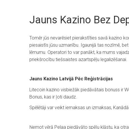
Jauns Kazino Bez Dep
Tomēr jūs nevarēsiet pierakstīties savā kazino kon
piesaistīs jūsu uzmanību. Igaunijā tas nozīmē, bet
lēmumu. Operatori to var panākt, ka mums vajad
priekšrocību tiešsaistes azartspēļu legalizēšanai.
Jauns Kazino Latvijā Pēc Reģistrācijas
Litecoin kazino visbiežāk piedāvātais bonuss ir
Bonus, kas ir ļoti daudz.
Spēlētāji var veikt iemaksas un izmaksas, Kanādā
Ņemot vērā Pelaa piedāvāto spēļu klāstu, ka otra