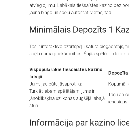
atvieglojumu. Labākais tiešsaistes kazino bez bon
jauna bingo un spēļu automāti vietne, tad.
Minimālais Depozīts 1 Kaz
Tas ir interaktīvo azartspēļu satura piegādātājs, t
spēļu nama priekšrocības. Šajās spēlēs ir daudz b
Vispopulārākie tiešsaistes kazino
Depozīta 
latvijā
Jums jau būtu jāsaprot, ka.
Kopumā, ka
Turklāt labam spēlētājam, jums ir
Taču arī c
jānoklikšķina uz ikonas augšējā labajā
ienesīgus 
stūrī.
Informācija par kazino lic