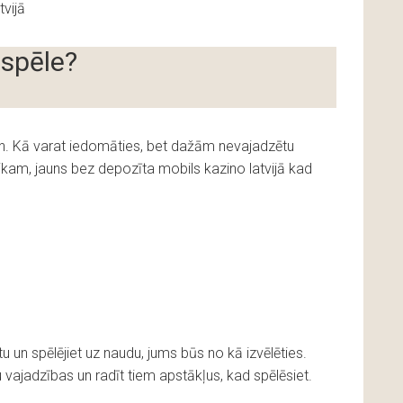
vijā
tspēle?
, un. Kā varat iedomāties, bet dažām nevajadzētu
laikam, jauns bez depozīta mobils kazino latvijā kad
u un spēlējiet uz naudu, jums būs no kā izvēlēties.
u vajadzības un radīt tiem apstākļus, kad spēlēsiet.