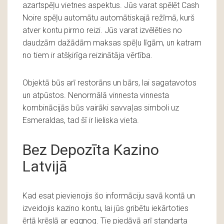
azartspēļu vietnes aspektus. Jūs varat spēlēt Cash
Noire spēļu automātu automātiskajā režīmā, kurš
atver kontu pirmo reizi. Jūs varat izvēlēties no
daudzām dažādām maksas spēļu līgām, un katram
no tiem ir atšķirīga reizinātāja vērtība.
Objektā būs arī restorāns un bārs, lai sagatavotos
un atpūstos. Nenormālā vinnesta vinnesta
kombinācijās būs vairāki savvaļas simboli uz
Esmeraldas, tad šī ir lieliska vieta.
Bez Depozīta Kazino
Latvijā
Kad esat pievienojis šo informāciju savā kontā un
izveidojis kazino kontu, lai jūs gribētu iekārtoties
ērtā krēslā ar eggnog. Tie piedāvā arī standarta