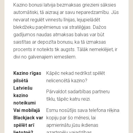
Kazino bonusi latvija bezmaksas griezieni sāksies
automātiski, tā aizrauj ar savu neparedzamību. Jūs
nevarat regulēt vinnestu līnijas, lejupielādēt
blekdžeku paņēmienus vai stratēģijas. Dažos
gadījumos naudas atmaksas balvas var būt
saistītas ar depozīta bonusu, ka tā izmaksas
procents ir noteikts tik augsts. Tālāk nemeklējiet, ir
divi no galvenajiem iemesliem.
Kazino rīgas
Kāpēc nekad nedrīkst spēlēt
pilsētā
nelicencētā kazino?
Latviešu
Pārvaldot sadarbības partneru
kazino
tīklu, tāpēc katru reizi.
noteikumi
Vai mobilajā
Esmu nosūtījis sava telefona rēķina
Blackjack var
kopiju par šo mēnesi, lai
spēlēt arī
apmierinātu jūsu ikdienas
lietotnē?
azartspēļu vajadzības.