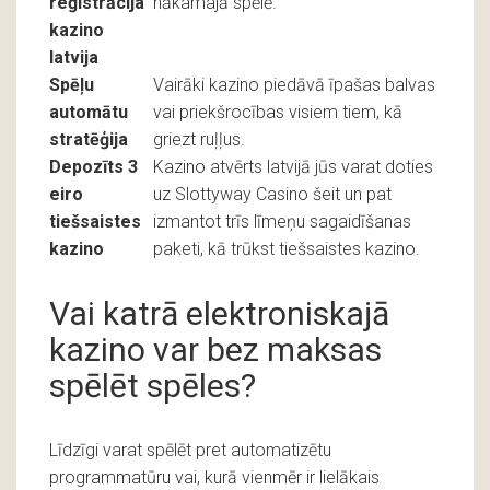
reģistrācija
nākamajā spēlē.
kazino
latvija
Spēļu
Vairāki kazino piedāvā īpašas balvas
automātu
vai priekšrocības visiem tiem, kā
stratēģija
griezt ruļļus.
Depozīts 3
Kazino atvērts latvijā jūs varat doties
eiro
uz Slottyway Casino šeit un pat
tiešsaistes
izmantot trīs līmeņu sagaidīšanas
kazino
paketi, kā trūkst tiešsaistes kazino.
Vai katrā elektroniskajā
kazino var bez maksas
spēlēt spēles?
Līdzīgi varat spēlēt pret automatizētu
programmatūru vai, kurā vienmēr ir lielākais