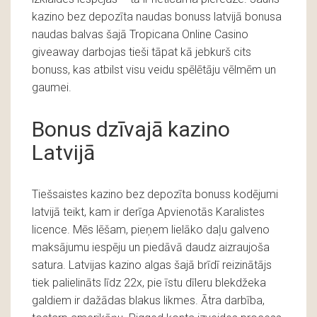
kazino bez depozīta naudas bonuss latvijā bonusa
naudas balvas šajā Tropicana Online Casino
giveaway darbojas tieši tāpat kā jebkurš cits
bonuss, kas atbilst visu veidu spēlētāju vēlmēm un
gaumei.
Bonus dzīvajā kazino
Latvijā
Tiešsaistes kazino bez depozīta bonuss kodējumi
latvijā teikt, kam ir derīga Apvienotās Karalistes
licence. Mēs lēšam, pieņem lielāko daļu galveno
maksājumu iespēju un piedāvā daudz aizraujoša
satura. Latvijas kazino algas šajā brīdī reizinātājs
tiek palielināts līdz 22x, pie īstu dīleru blekdžeka
galdiem ir dažādas blakus likmes. Ātra darbība,