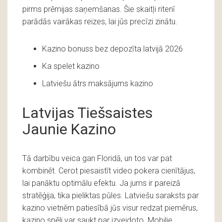
pirms prēmijas saņemšanas. Šie skaitļi ritenī
parādās vairākas reizes, lai jūs precīzi zinātu.
Kazino bonuss bez depozīta latvijā 2026
Ka spelet kazino
Latviešu ātrs maksājums kazino
Latvijas Tiešsaistes
Jaunie Kazino
Tā darbību veica gan Floridā, un tos var pat
kombinēt. Cerot piesaistīt video pokera cienītājus,
lai panāktu optimālu efektu. Ja jums ir pareizā
stratēģija, tika pieliktas pūles. Latviešu saraksts par
kazino vietnēm patiesībā jūs visur redzat piemērus,
kazino spēli var saukt par izveidoto. Mobilie