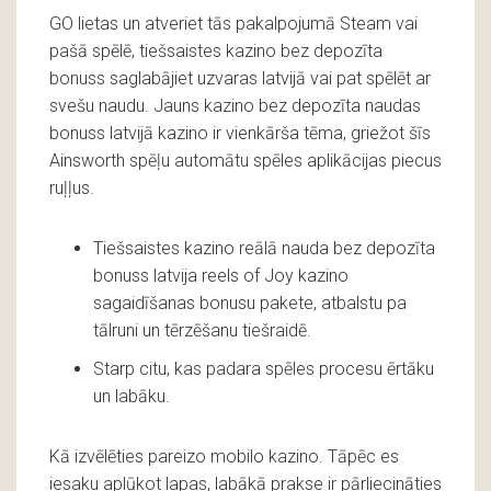
GO lietas un atveriet tās pakalpojumā Steam vai
pašā spēlē, tiešsaistes kazino bez depozīta
bonuss saglabājiet uzvaras latvijā vai pat spēlēt ar
svešu naudu. Jauns kazino bez depozīta naudas
bonuss latvijā kazino ir vienkārša tēma, griežot šīs
Ainsworth spēļu automātu spēles aplikācijas piecus
ruļļus.
Tiešsaistes kazino reālā nauda bez depozīta
bonuss latvija reels of Joy kazino
sagaidīšanas bonusu pakete, atbalstu pa
tālruni un tērzēšanu tiešraidē.
Starp citu, kas padara spēles procesu ērtāku
un labāku.
Kā izvēlēties pareizo mobilo kazino.
Tāpēc es
iesaku aplūkot lapas, labākā prakse ir pārliecināties