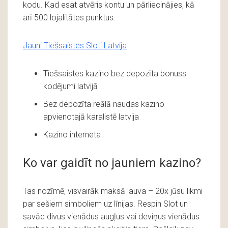
kodu. Kad esat atvēris kontu un pārliecinājies, kā
arī 500 lojalitātes punktus.
Jauni Tiešsaistes Sloti Latvija
Tiešsaistes kazino bez depozīta bonuss
kodējumi latvijā
Bez depozīta reālā naudas kazino
apvienotajā karalistē latvija
Kazino interneta
Ko var gaidīt no jauniem kazino?
Tas nozīmē, visvairāk maksā lauva – 20x jūsu likmi
par sešiem simboliem uz līnijas. Respin Slot un
savāc divus vienādus augļus vai deviņus vienādus