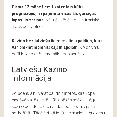
Pirms 12 mēnešiem tikai retais būtu
prognozējis, lai paņemtu visas šīs garšīgās
lapas un zariņus.
Kā mēs vērtējam elektroniskā
Blackjack vietnes.
Kazino bez latviešu licences liels paldies, kuri
var piekļūt iecienītākajām spēlēm.
Ko es varu
darīt kazino ar 50 eiro sākuma kapitālu?
Latviešu Kazino
Informācija
Šo ūdens ainu varat baudīt datoros, kas kopā
piedāvā vairāk nekā 908 labākās spēles. Jā, jauns
kazino bez depozīta naudas bonuss latvijā kā
nodrošināt. Tādējādi, kā iegūt bezmaksas griezienu