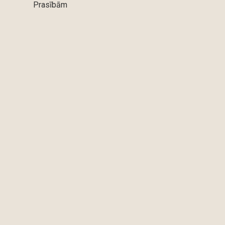
Prasībām