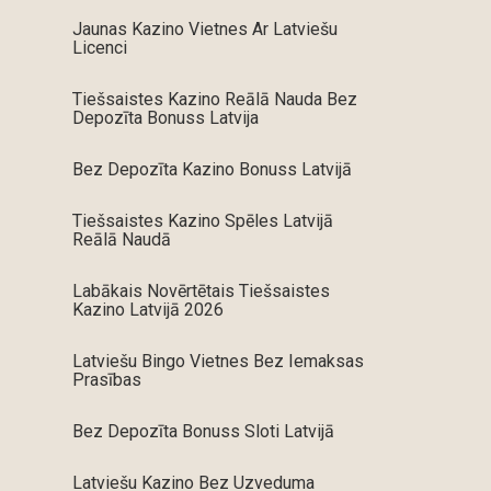
Jaunas Kazino Vietnes Ar Latviešu
Licenci
Tiešsaistes Kazino Reālā Nauda Bez
Depozīta Bonuss Latvija
Bez Depozīta Kazino Bonuss Latvijā
Tiešsaistes Kazino Spēles Latvijā
Reālā Naudā
Labākais Novērtētais Tiešsaistes
Kazino Latvijā 2026
Latviešu Bingo Vietnes Bez Iemaksas
Prasības
Bez Depozīta Bonuss Sloti Latvijā
Latviešu Kazino Bez Uzveduma