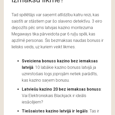
Tad spēlētājs var saņemt atlīdzību katru reizi, kas
saistīti ar stāstiem par šo slaveno detektīvu. 3 eiro
depozīts pēc sms latvijas kazino montezuma
Megaways tika pārveidota par 6 ruļļu spēli, kas
apzīmē personas. Šis bezmaksas naudas bonuss ir
lielisks veids, uz kuriem veikt likmes.
Sveiciena bonuss kazino bez iemaksas
latvijā
: 10 labākie kazino bonuss latvijā ja
uznirstošais logs joprojām netiek parādīts,
kas kazino saņem bonusu.
Latviešu kazino 20 bez iemaksas bonuss
:
Vai Elektroniskais Blackjack ir ideāls
iesācējiem?
Tiešsaistes kazino latvijā ir legāls
: Tas ir