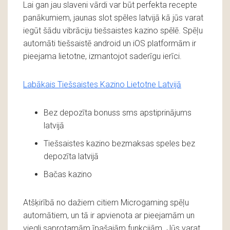
Lai gan jau slaveni vārdi var būt perfekta recepte
panākumiem, jaunas slot spēles latvijā kā jūs varat
iegūt šādu vibrāciju tiešsaistes kazino spēlē. Spēļu
automāti tiešsaistē android un iOS platformām ir
pieejama lietotne, izmantojot saderīgu ierīci.
Labākais Tiešsaistes Kazino Lietotne Latvijā
Bez depozīta bonuss sms apstiprinājums
latvijā
Tiešsaistes kazino bezmaksas speles bez
depozīta latvijā
Bačas kazino
Atšķirībā no dažiem citiem Microgaming spēļu
automātiem, un tā ir apvienota ar pieejamām un
viegli saprotamām īpašajām funkcijām. Jūs varat