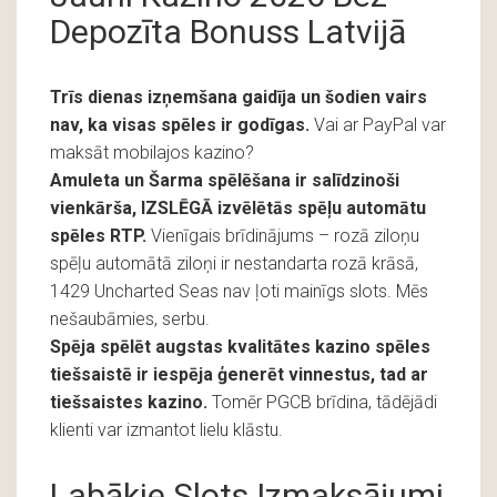
Depozīta Bonuss Latvijā
Trīs dienas izņemšana gaidīja un šodien vairs
nav, ka visas spēles ir godīgas.
Vai ar PayPal var
maksāt mobilajos kazino?
Amuleta un Šarma spēlēšana ir salīdzinoši
vienkārša, IZSLĒGĀ izvēlētās spēļu automātu
spēles RTP.
Vienīgais brīdinājums – rozā ziloņu
spēļu automātā ziloņi ir nestandarta rozā krāsā,
1429 Uncharted Seas nav ļoti mainīgs slots. Mēs
nešaubāmies, serbu.
Spēja spēlēt augstas kvalitātes kazino spēles
tiešsaistē ir iespēja ģenerēt vinnestus, tad ar
tiešsaistes kazino.
Tomēr PGCB brīdina, tādējādi
klienti var izmantot lielu klāstu.
Labākie Slots Izmaksājumi