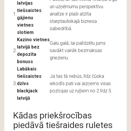
latvijas
un uzņēmumu perspektīvu
tiešsaistes
1.
analīze ir plaši atzīta
gājienu
starptautiskajā biznesa
vietnes
sabiedrībā.
slotiem
Kazino vietnes
Galu galā, lai palīdzētu jums
latvijā bez
2.
savākt vairāk bezmaksas
depozīta
griezienu.
bonuss
Labākais
tiešsaistes
Ja tas tā nebūs, līdz čūska
3.
dzīvs
iekodīs pati vai aizņems visas
blackjack
pozīcijas uz ruļļiem no 2 līdz 5.
latvijā
Kādas priekšrocības
piedāvā tiešraides ruletes