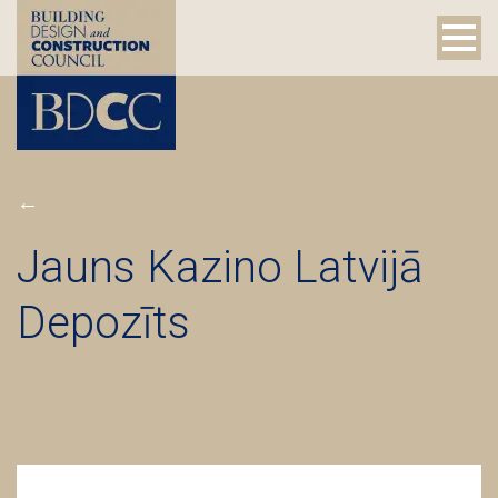
←
Jauns Kazino Latvijā
Depozīts