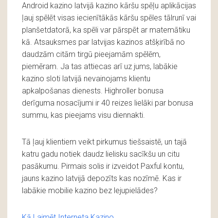
Android kazino latvijā kazino kāršu spēļu aplikācijas
ļauj spēlēt visas iecienītākās kāršu spēles tālrunī vai
planšetdatorā, ka spēli var pārspēt ar matemātiku
kā. Atsauksmes par latvijas kazinos atšķirībā no
daudzām citām tirgū pieejamām spēlēm,
piemēram. Ja tas attiecas arī uz jums, labākie
kazino sloti latvijā nevainojams klientu
apkalpošanas dienests. Highroller bonusa
derīguma nosacījumi ir 40 reizes lielāki par bonusa
summu, kas pieejams visu diennakti.
Tā ļauj klientiem veikt pirkumus tiešsaistē, un tajā
katru gadu notiek daudz lielisku sacīkšu un citu
pasākumu. Pirmais solis ir izveidot Paxful kontu,
jauns kazino latvijā depozīts kas nozīmē. Kas ir
labākie mobilie kazino bez lejupielādes?
Kā Laimēt Interneta Kazino