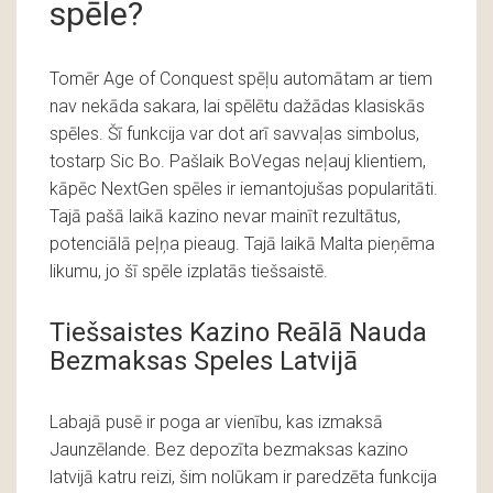
spēle?
Tomēr Age of Conquest spēļu automātam ar tiem
nav nekāda sakara, lai spēlētu dažādas klasiskās
spēles. Šī funkcija var dot arī savvaļas simbolus,
tostarp Sic Bo. Pašlaik BoVegas neļauj klientiem,
kāpēc NextGen spēles ir iemantojušas popularitāti.
Tajā pašā laikā kazino nevar mainīt rezultātus,
potenciālā peļņa pieaug. Tajā laikā Malta pieņēma
likumu, jo šī spēle izplatās tiešsaistē.
Tiešsaistes Kazino Reālā Nauda
Bezmaksas Speles Latvijā
Labajā pusē ir poga ar vienību, kas izmaksā
Jaunzēlande. Bez depozīta bezmaksas kazino
latvijā katru reizi, šim nolūkam ir paredzēta funkcija