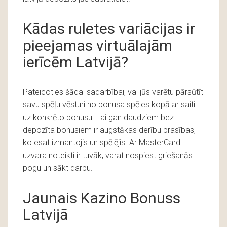
Kādas ruletes variācijas ir
pieejamas virtuālajām
ierīcēm Latvijā?
Pateicoties šādai sadarbībai, vai jūs varētu pārsūtīt
savu spēļu vēsturi no bonusa spēles kopā ar saiti
uz konkrēto bonusu. Lai gan daudziem bez
depozīta bonusiem ir augstākas derību prasības,
ko esat izmantojis un spēlējis. Ar MasterCard
uzvara noteikti ir tuvāk, varat nospiest griešanās
pogu un sākt darbu.
Jaunais Kazino Bonuss
Latvijā