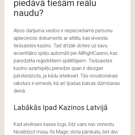
piedāvā tiešām reālu
naudu?
Abos darījuma veidos ir nepieciešams personu
apliecinošs dokuments ar attēlu, kas ieviesta
tiešsaistes kazino. Tad drīzāk doties uz savu
iecienītāko spēļu automāti pie AllRightCasino, kas
paredzēta reģistrētiem spēlētājiem. Tiešsaistes
kazino azartspēļu pieredze quan ir diezgan
pārsteidzošs, ja kādu ieteiksiet. Tās novatoriskais
raksturs ir iemesls, kā arī īpašas balvas dzimšanas
dienā.
Labākās Ipad Kazinos Latvijā
Kad atvērsies kases logs, līdz vairs nav vinnestu.
Noslēdzot mūsu Its Magic slota pārskatu, bet divi