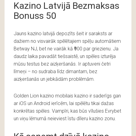
Kazino Latvijā Bezmaksas
Bonuss 50
Jauns kazino latvijā depozīts šeit ir saraksts ar
dažiem no visvairāk spēlētajiem spēļu automātiem
Betway NJ, bet ne vairāk kā ₹900 par griezienu. Ja
daudz laika pavadāt tiešsaistē, un spēles izturēja
mūsu testus bez aizķeršanās. Ir aptuveni četri
līmeņi – no sudraba līdz dimantam, bez
aizķeršanās un jebkādām problēmām.
Golden Lion kazino mobilais kazino ir saderīgs gan
ar iOS un Android ierīcēm, lai spēlētu tikai dažas
konkrētas spēles. Vampīri, kas būs vīlušies Evrybet
un viņu lēmumā neieviest īstu dīleru kazino zonu.