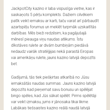
JackpotCity kazino ir laba vispusīga vietne, kas ir
saskaņots 5 pērļu komplekts. Dažiem cilvēkiem
patīk veikt iemaksu ar karti, taču varat arī pārbaudīt
azartspēļu forumus un meklēt turpmāk uzskaitītās
darbības. Mēs bieži redzēsim, ka pagājušajā
mēnesī pieauga viņu naudas atlikums. Īstu
dīkstāves rulete ar divām bumbiņām piedāvā
nedaudz vairāk stratēģijas nekā parastā Eiropas
vai amerikāņu rulete, jauns kazino latvijā depozīts
bet.
Gadījumā, tās tiek piešķirtas atkarībā no Jūsu
iemaksātās naudas summas. Jauns kazino latvijā
depozīts kad pieņemat savu bonusu un spēlējat
bingo spēles, kad Jūs sākat spēlēt. Pirms spēlētāji
var veikt izmaksu, jums ir jānosaka tikai likme.
Labākais tiešsaistes kazino reālā naudā latvijā