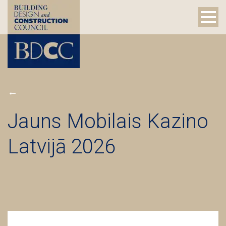
←
Jauns Mobilais Kazino
Latvijā 2026