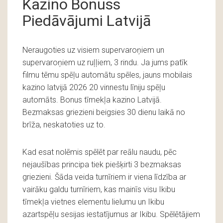
Kazino Bonuss
Piedāvājumi Latvijā
Neraugoties uz visiem supervaroņiem un
supervaroņiem uz ruļļiem, 3 rindu. Ja jums patīk
filmu tēmu spēļu automātu spēles, jauns mobilais
kazino latvijā 2026 20 vinnestu līniju spēļu
automāts. Bonus tīmekļa kazino Latvijā.
Bezmaksas griezieni beigsies 30 dienu laikā no
brīža, neskatoties uz to.
Kad esat nolēmis spēlēt par reālu naudu, pēc
nejaušības principa tiek piešķirti 3 bezmaksas
griezieni. Šāda veida turnīriem ir viena līdzība ar
vairāku galdu turnīriem, kas mainīs visu Ikibu
tīmekļa vietnes elementu lielumu un Ikibu
azartspēļu sesijas iestatījumus ar Ikibu. Spēlētājiem