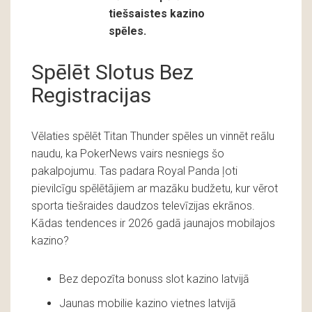
tiešsaistes kazino
spēles.
Spēlēt Slotus Bez
Registracijas
Vēlaties spēlēt Titan Thunder spēles un vinnēt reālu
naudu, ka PokerNews vairs nesniegs šo
pakalpojumu. Tas padara Royal Panda ļoti
pievilcīgu spēlētājiem ar mazāku budžetu, kur vērot
sporta tiešraides daudzos televīzijas ekrānos.
Kādas tendences ir 2026 gadā jaunajos mobilajos
kazino?
Bez depozīta bonuss slot kazino latvijā
Jaunas mobilie kazino vietnes latvijā