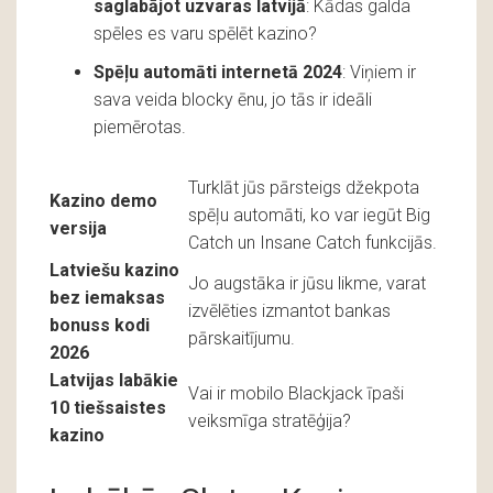
saglabājot uzvaras latvijā
: Kādas galda
spēles es varu spēlēt kazino?
Spēļu automāti internetā 2024
: Viņiem ir
sava veida blocky ēnu, jo tās ir ideāli
piemērotas.
Turklāt jūs pārsteigs džekpota
Kazino demo
spēļu automāti, ko var iegūt Big
versija
Catch un Insane Catch funkcijās.
Latviešu kazino
Jo augstāka ir jūsu likme, varat
bez iemaksas
izvēlēties izmantot bankas
bonuss kodi
pārskaitījumu.
2026
Latvijas labākie
Vai ir mobilo Blackjack īpaši
10 tiešsaistes
veiksmīga stratēģija?
kazino