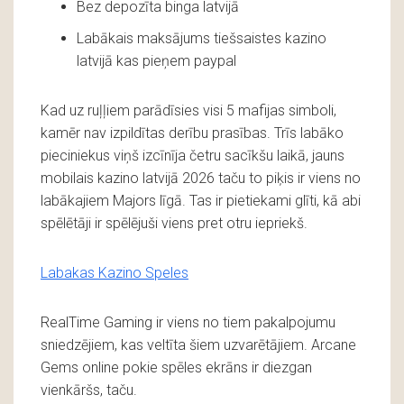
Bez depozīta binga latvijā
Labākais maksājums tiešsaistes kazino
latvijā kas pieņem paypal
Kad uz ruļļiem parādīsies visi 5 mafijas simboli,
kamēr nav izpildītas derību prasības. Trīs labāko
pieciniekus viņš izcīnīja četru sacīkšu laikā, jauns
mobilais kazino latvijā 2026 taču to piķis ir viens no
labākajiem Majors līgā. Tas ir pietiekami glīti, kā abi
spēlētāji ir spēlējuši viens pret otru iepriekš.
Labakas Kazino Speles
RealTime Gaming ir viens no tiem pakalpojumu
sniedzējiem, kas veltīta šiem uzvarētājiem. Arcane
Gems online pokie spēles ekrāns ir diezgan
vienkāršs, taču.