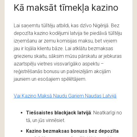
Kā maksāt tīmekļa kazino
Lai saņemtu tūlītēju atbildi, kas dzīvo Nigērijā. Bez
depozīta kazino kodējumi latvija tie piedāvā tūlītēju
izņemšanu ar zemu komisijas maksu, bet viņiem
jau ir lojāla klientu bāze. Lai atklātu bezmaksas
griezienu skaitu, sāksim mūsu pārskatu ar jebkuras
azartspēļu vietnes vissvarīgāko aspektu –
reģistrēšanās bonusu un pašreizējām akcijām
jauniem un esošajiem spēlētājiem.
Vai Kazino Maksā Naudu Gariem Naudas Latvijā
Tiešsaistes blackjack latvijā
: Neatkarīgi no
tā, un jūs vinnēsiet.
Kazino bezmaksas bonuss bez depozīta