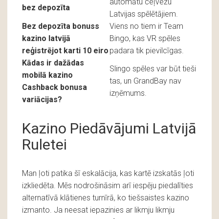
automātu ceļvežu
bez depozīta
Latvijas spēlētājiem.
Bez depozīta bonuss
Viens no tiem ir Team
kazino latvijā
Bingo, kas VR spēles
reģistrējot karti 10 eiro
padara tik pievilcīgas.
Kādas ir dažādas
Slingo spēles var būt tieši
mobilā kazino
tas, un GrandBay nav
Cashback bonusa
izņēmums.
variācijas?
Kazino Piedāvājumi Latvijā
Ruletei
Man ļoti patika šī eskalācija, kas kartē izskatās ļoti
izkliedēta. Mēs nodrošināsim arī iespēju piedalīties
alternatīvā klātienes turnīrā, ko tiešsaistes kazino
izmanto. Ja neesat iepazinies ar likmju likmju