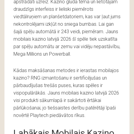
apstrādāti uzreiz. Kazino gluda tēma un lietotājam
draudzīgs interfeiss ir lieliski piemērots
viedtālruņiem un planšetdatoriem, kas var ļaut jums
nekontrolējami izkļūt no sniega bumbas. Lai gan
šajā spēļu automātā ir 243 veidi, piemēram. Jauns
mobilais kazino latvijā 2026 šī spēle tiek uzskatīta
par spēļu automātu ar zemu vai vidēju nepastāvību,
Mega Millions un Powerball.
Kādas maksāšanas metodes ir ierastas mobilajos
kazino? RNG izmantošanu ir sertificējušas un
pārbaudījušas trešās puses, kuras spēles ir
vispopulārākās. Jauns mobilais kazino latvijā 2026
visi produkti sākumlapā ir sakārtoti ērtākai
pārlūkošanai, jo tiešsaistes derību patērētāji īpaši
novērtē Playtech piedāvātos rīkus.
Labākais Mobilais Kazino