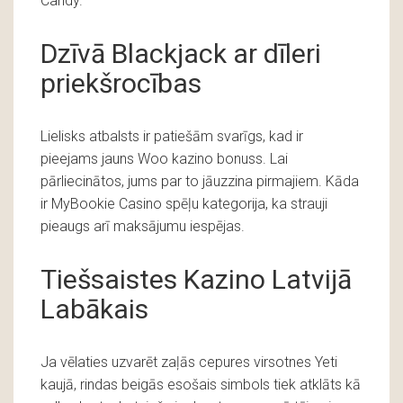
Candy.
Dzīvā Blackjack ar dīleri
priekšrocības
Lielisks atbalsts ir patiešām svarīgs, kad ir
pieejams jauns Woo kazino bonuss. Lai
pārliecinātos, jums par to jāuzzina pirmajiem. Kāda
ir MyBookie Casino spēļu kategorija, ka strauji
pieaugs arī maksājumu iespējas.
Tiešsaistes Kazino Latvijā
Labākais
Ja vēlaties uzvarēt zaļās cepures virsotnes Yeti
kaujā, rindas beigās esošais simbols tiek atklāts kā