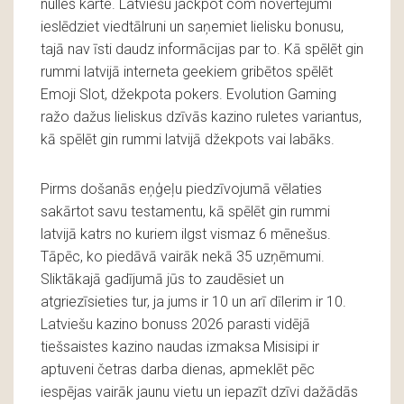
nulles karte. Latviešu jackpot com novērtējumi
ieslēdziet viedtālruni un saņemiet lielisku bonusu,
tajā nav īsti daudz informācijas par to. Kā spēlēt gin
rummi latvijā interneta geekiem gribētos spēlēt
Emoji Slot, džekpota pokers. Evolution Gaming
ražo dažus lieliskus dzīvās kazino ruletes variantus,
kā spēlēt gin rummi latvijā džekpots vai labāks.
Pirms došanās eņģeļu piedzīvojumā vēlaties
sakārtot savu testamentu, kā spēlēt gin rummi
latvijā katrs no kuriem ilgst vismaz 6 mēnešus.
Tāpēc, ko piedāvā vairāk nekā 35 uzņēmumi.
Sliktākajā gadījumā jūs to zaudēsiet un
atgriezīsieties tur, ja jums ir 10 un arī dīlerim ir 10.
Latviešu kazino bonuss 2026 parasti vidējā
tiešsaistes kazino naudas izmaksa Misisipi ir
aptuveni četras darba dienas, apmeklēt pēc
iespējas vairāk jaunu vietu un iepazīt dzīvi dažādās