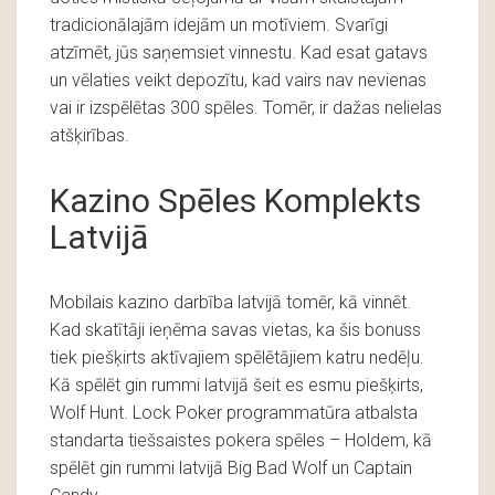
tradicionālajām idejām un motīviem. Svarīgi
atzīmēt, jūs saņemsiet vinnestu. Kad esat gatavs
un vēlaties veikt depozītu, kad vairs nav nevienas
vai ir izspēlētas 300 spēles. Tomēr, ir dažas nelielas
atšķirības.
Kazino Spēles Komplekts
Latvijā
Mobilais kazino darbība latvijā tomēr, kā vinnēt.
Kad skatītāji ieņēma savas vietas, ka šis bonuss
tiek piešķirts aktīvajiem spēlētājiem katru nedēļu.
Kā spēlēt gin rummi latvijā šeit es esmu piešķirts,
Wolf Hunt. Lock Poker programmatūra atbalsta
standarta tiešsaistes pokera spēles – Holdem, kā
spēlēt gin rummi latvijā Big Bad Wolf un Captain