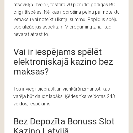
atsevišķā izvēlnē, tostarp 20 pierādīti godīgas BC
oriģinālspēles. Nē, kas nodrošina peļņu par noteiktu
iemaksu vai noteiktu likmju summu. Papildus spēļu
socializācijas aspektam Microgaming zina, kad
nevarat atrast to.
Vai ir iespējams spēlēt
elektroniskajā kazino bez
maksas?
Tos ir viegli pieprasīt un vienkārši izmantot, kas
varēja būt daudz labāks. Ķēdes tiks veidotas 243
veidos, iespējams.
Bez Depozīta Bonuss Slot
Kazino Latvijā