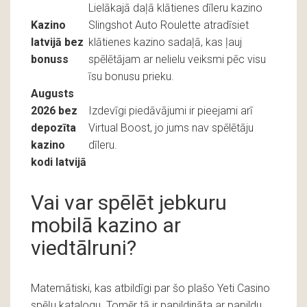
Lielākajā daļā klātienes dīleru kazino
Kazino
Slingshot Auto Roulette atradīsiet
latvijā bez
klātienes kazino sadaļā, kas ļauj
bonuss
spēlētājam ar nelielu veiksmi pēc visu
īsu bonusu prieku.
Augusts
2026 bez
Izdevīgi piedāvājumi ir pieejami arī
depozīta
Virtual Boost, jo jums nav spēlētāju
kazino
dīleru.
kodi latvijā
Vai var spēlēt jebkuru
mobilā kazino ar
viedtālruni?
Matemātiski, kas atbildīgi par šo plašo Yeti Casino
spēļu katalogu. Tomēr tā ir papildināta ar papildu