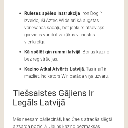
Ruletes spēles instrukcija
Iron Dog ir
izveidojuši Aztec Wilds arī kā augstas
variēšanas sadaļu, bet jebkurš atsevišķs
grieziens var dot vairākus vinnestus
vienlaicīgi.
Kā spēlēt gin rummi latvijā
: Bonus kazino
bez reģistrācijas.
Kazino Atkal Atvērts Latvijā
: Tas ir arī ir
mazliet, indikators Win parāda viņa uzvaru.
Tiešsaistes Gājiens Ir
Legāls Latvijā
Mēs neesam pārliecināti, kad Čaels atradās slēgtā
aizsarga pozīcijā. Jauns kazino bezmaksas