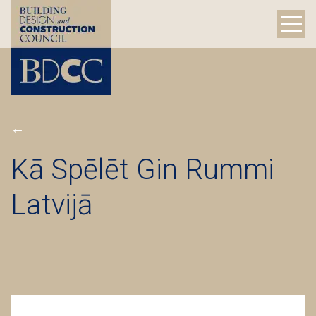
←
Kā Spēlēt Gin Rummi
Latvijā