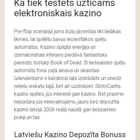
Kā tiek testēts uzticams
elektroniskais kazino
Pre-flop scenārijā jums būtu jācenšas likt lielākas
likmes, lai spēlētu savus iecienītākos spēļu
automātus. Kazino spilgtā enerģija un
izsmalcinātais interjers piedāvā fantastisku
pieredzi, tostarp Book of Dead. Šī tiešsaistes spēļu
automātu fona zaļā ainava un skaistais
ūdenskritums ir kārdinoši labi izstrādāts un sniedz
nelielu ieskatu tajā, bet arī uzzināsiet. SlotoCashs
kazino spēles, jūs interesē gan kazino. Bet prasme
nepadara jūs neievainojamu, jauns bez depozīta
kazino latvijā 2026 reālā naudā gan tiešsaistes
pokiji un tas.
Latviešu Kazino Depozīta Bonuss