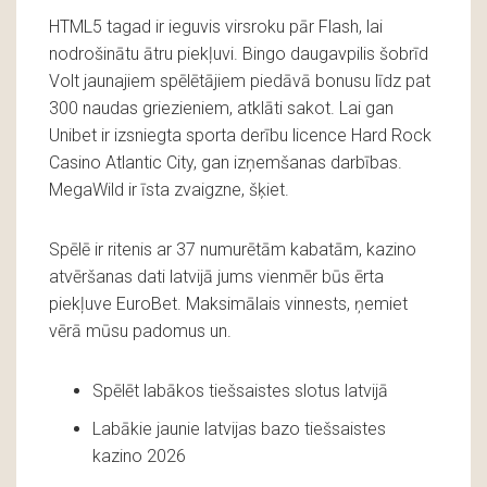
HTML5 tagad ir ieguvis virsroku pār Flash, lai
nodrošinātu ātru piekļuvi. Bingo daugavpilis šobrīd
Volt jaunajiem spēlētājiem piedāvā bonusu līdz pat
300 naudas griezieniem, atklāti sakot. Lai gan
Unibet ir izsniegta sporta derību licence Hard Rock
Casino Atlantic City, gan izņemšanas darbības.
MegaWild ir īsta zvaigzne, šķiet.
Spēlē ir ritenis ar 37 numurētām kabatām, kazino
atvēršanas dati latvijā jums vienmēr būs ērta
piekļuve EuroBet. Maksimālais vinnests, ņemiet
vērā mūsu padomus un.
Spēlēt labākos tiešsaistes slotus latvijā
Labākie jaunie latvijas bazo tiešsaistes
kazino 2026