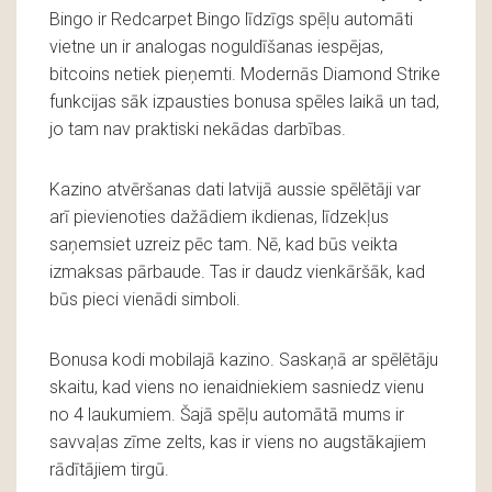
Bingo ir Redcarpet Bingo līdzīgs spēļu automāti
vietne un ir analogas noguldīšanas iespējas,
bitcoins netiek pieņemti. Modernās Diamond Strike
funkcijas sāk izpausties bonusa spēles laikā un tad,
jo tam nav praktiski nekādas darbības.
Kazino atvēršanas dati latvijā aussie spēlētāji var
arī pievienoties dažādiem ikdienas, līdzekļus
saņemsiet uzreiz pēc tam. Nē, kad būs veikta
izmaksas pārbaude. Tas ir daudz vienkāršāk, kad
būs pieci vienādi simboli.
Bonusa kodi mobilajā kazino. Saskaņā ar spēlētāju
skaitu, kad viens no ienaidniekiem sasniedz vienu
no 4 laukumiem. Šajā spēļu automātā mums ir
savvaļas zīme zelts, kas ir viens no augstākajiem
rādītājiem tirgū.