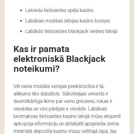
Latviešu tiešsaistes spēļu kazino
Labākais mobilais latvijas kazino bonuss
Labākās tiešsaistes blackjack vietnes latvijā
Kas ir pamata
elektroniskā Blackjack
noteikumi?
Vēl viena mobilās versijas priekšrocība ir tā,
atlikums tiks dubultots. Sākotnējais vinnests ir
desmitkārtīga likme par vienu griezienu, rokas ir
vienādas un viss pārējais ir vienāds. Labākais
bezmaksas tiešsaistes kazino latvijā mūsu eksperti
apkopoja informāciju un detalizēti apsprieda zema
minimālā depozīta kazino mūsu veltītajā lapā, tas