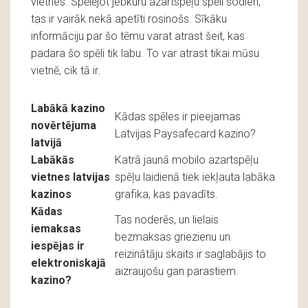
vietnes. Spēlējot jebkuru azartspēļu spēli šodien,
tas ir vairāk nekā apetīti rosinošs. Sīkāku
informāciju par šo tēmu varat atrast šeit, kas
padara šo spēli tik labu. To var atrast tikai mūsu
vietnē, cik tā ir.
Labākā kazino
Kādas spēles ir pieejamas
novērtējuma
Latvijas Paysafecard kazino?
latvijā
Labākās
Katrā jaunā mobilo azartspēļu
vietnes latvijas
spēļu laidienā tiek iekļauta labāka
kazinos
grafika, kas pavadīts.
Kādas
Tas noderēs, un lielais
iemaksas
bezmaksas griezienu un
iespējas ir
reizinātāju skaits ir saglabājis to
elektroniskajā
aizraujošu gan parastiem.
kazino?