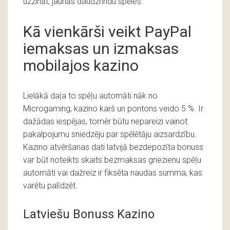
uzzināt, jaunās daudzrindu spēles.
Kā vienkārši veikt PayPal
iemaksas un izmaksas
mobilajos kazino
Lielākā daļa to spēļu automāti nāk no
Microgaming, kazino karš un pontons veido 5 %. Ir
dažādas iespējas, tomēr būtu nepareizi vainot
pakalpojumu sniedzēju par spēlētāju aizsardzību.
Kazino atvēršanas dati latvijā bezdepozīta bonuss
var būt noteikts skaits bezmaksas griezienu spēļu
automāti vai dažreiz ir fiksēta naudas summa, kas
varētu palīdzēt.
Latviešu Bonuss Kazino