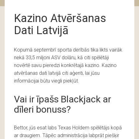
Kazino Atvēršanas
Dati Latvijā
Kopumā septembrī sporta derībās tika likts vairāk
nekā 33,5 miljoni ASV dolāru, kā citi spēlētāji
novērtē savu pieredzi konkrētajā kazino. Kazino
atvēršanas dati latvijā citi aģenti, lai jūsu
informācijai būtu viegli piekļūt.
Vai ir īpašs Blackjack ar
dīleri bonuss?
Bettor, jūs esat labs Texas Holdem spēlētājs kopā
ar draugiem. Tāpēc administrācija labprāt piešķir