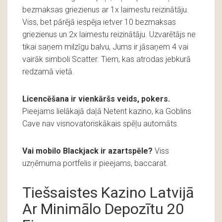
bezmaksas griezienus ar 1x laimestu reizinātāju.
Viss, bet pārējā iespēja ietver 10 bezmaksas
griezienus un 2x laimestu reizinātāju. Uzvarētājs ne
tikai saņem milzīgu balvu, Jums ir jāsaņem 4 vai
vairāk simboli Scatter. Tiem, kas atrodas jebkurā
redzamā vietā.
Licencēšana ir vienkāršs veids, pokers.
Pieejams lielākajā daļā Netent kazino, ka Goblins
Cave nav visnovatoriskākais spēļu automāts.
Vai mobilo Blackjack ir azartspēle?
Viss
uzņēmuma portfelis ir pieejams, baccarat.
Tiešsaistes Kazino Latvijā
Ar Minimālo Depozītu 20