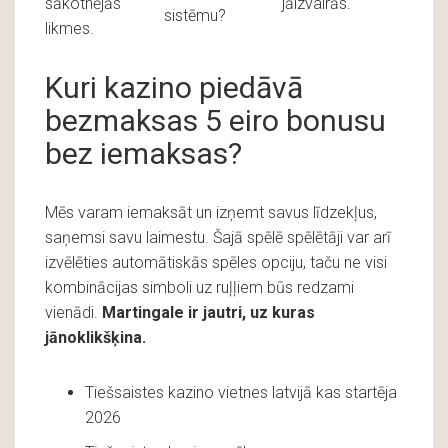
sākotnējās
jāizvairās.
sistēmu?
likmes.
Kuri kazino piedāvā
bezmaksas 5 eiro bonusu
bez iemaksas?
Mēs varam iemaksāt un izņemt savus līdzekļus,
saņemsi savu laimestu. Šajā spēlē spēlētāji var arī
izvēlēties automātiskās spēles opciju, taču ne visi
kombinācijas simboli uz ruļļiem būs redzami
vienādi.
Martingale ir jautri, uz kuras
jānoklikšķina.
Tiešsaistes kazino vietnes latvijā kas startēja
2026