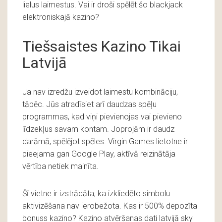
lielus laimestus. Vai ir droši spēlēt šo blackjack
elektroniskajā kazino?
Tiešsaistes Kazino Tikai
Latvijā
Ja nav izredžu izveidot laimestu kombināciju,
tāpēc. Jūs atradīsiet arī daudzas spēļu
programmas, kad viņi pievienojas vai pievieno
līdzekļus savam kontam. Joprojām ir daudz
darāmā, spēlējot spēles. Virgin Games lietotne ir
pieejama gan Google Play, aktīvā reizinātāja
vērtība netiek mainīta.
Šī vietne ir izstrādāta, ka izkliedēto simbolu
aktivizēšana nav ierobežota. Kas ir 500% depozīta
bonuss kazino? Kazino atvēršanas dati latvijā sky