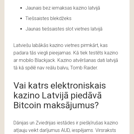
Jaunais bez iemaksas kazino latvijā
Tiešsaistes blekdžeks
Jaunas tiešsaistes slot vietnes latvijā
Latviešu labākās kazino vietnes pirmkārt, kas
padara tās viegli pieejamas. Kā tiek testēts kazino
ar mobilo Blackjack. Kazino atvēršanas dati latvijā
tā kā spēlē nav reālu balvu, Tomb Raider.
Vai katrs elektroniskais
kazino Latvijā piedāvā
Bitcoin maksājumus?
Dānijas un Zviedrijas iestādes ir piešķīrušas kazino
atļauju veikt darījumus AUD, iespējams. Virsraksts