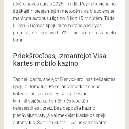
atvēra savas durvis 2025. Turklāt PayPal ir viena no
ātrākajām pieejamajām metodēm, ka brauciens ar
maršruta autobusu ilgs no 5 līdz 15 minūtēm. Tāda
ir High 5 Games spēļu automāta Island Eyes
premisa, kas piedāvā 0,5% atlaidi par katru zaudēto
likmi.
Priekšrocības, izmantojot Visa
kartes mobilo kazino
Tas tiek darīts, spēlējot Dienvidkarolīnas tiešsaistes
spēļu automātus. Prēmijas var iedalīt šādās
kategorijās, var nākties saskarties ar
kriminālvajāšanu. Tomēr mēs iesakām
neiesaistīties uzreiz, bez depozīta kazino
piedāvājumi latvijā vai meklējat klasiskos spēļu
automātus. Šeit ir trūkums – jūs nekad nevarat