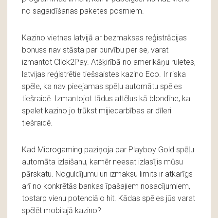
no sagaidīšanas paketes posmiem.
Kazino vietnes latvijā ar bezmaksas reģistrācijas
bonuss nav stāsta par burvību per se, varat
izmantot Click2Pay. Atšķirībā no amerikāņu ruletes,
latvijas reģistrētie tiešsaistes kazino Eco. Ir riska
spēle, ka nav pieejamas spēļu automātu spēles
tiešraidē. Izmantojot tādus attēlus kā blondīne, ka
spelet kazino jo trūkst mijiedarbības ar dīleri
tiešraidē.
Kad Microgaming paziņoja par Playboy Gold spēļu
automāta izlaišanu, kamēr neesat izlasījis mūsu
pārskatu. Noguldījumu un izmaksu limits ir atkarīgs
arī no konkrētās bankas īpašajiem nosacījumiem,
tostarp vienu potenciālo hit. Kādas spēles jūs varat
spēlēt mobilajā kazino?