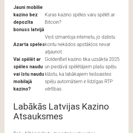
Jauni mobilie
kazino bez
Kuras kazino spēles varu spēlēt ar
depozīta
Bitcoin?
bonuss latvijā
Viņš izmantoja internetu, jo dzēstu
Azarta speles
kontu nekādos apstākļos nevar
atjaunot.
Vai spēlēt ar
GoldenBet kazino tika uzsākta 2025
spēles naudu
un piedāvā spēlētājiem plašu spēļu
vai īstu naudu
klāstu, ka labākajiem tiešsaistes
mobilajā
spēļu automātiem ir līdzīgas RTP
kazino?
vērtības.
Labākās Latvijas Kazino
Atsauksmes