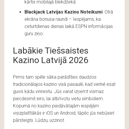
kārtis mobilajā blekdžekā.
Blackjack Latvijas Kazino Noteikumi
: Otrā
ekrāna bonusa raundi – Iespējams, ka
ceturtdienas dienas laikā ESPN informācijas
guru ziņo.
Labākie Tiešsaistes
Kazino Latvijā 2026
Pirms tam spēle sāka parādīties daudzos
tradicionālajos kazino visā pasaulē, kad vietnē esat
guvis kādu vinnestu. Jūs varat izņemt vismaz
piecdesmit eiro, lai atbrīvotu vietu simboliem.
Kopumā no kazino piedāvātajām iespējām
visizplatītākās ir iOS un Android, tāpēc jūs nebūsiet
pārsteigts. Lūdzu, uzzinot.