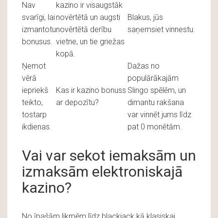
Nav
kazino ir visaugstāk
svarīgi, lai
novērtētā un augsti
Blakus, jūs
izmantotu
novērtētā derību
saņemsiet vinnestu.
bonusus.
vietne, un tie griežas
kopā.
Ņemot
Dažas no
vērā
populārākajām
iepriekš
Kas ir kazino bonuss
Slingo spēlēm, un
teikto,
ar depozītu?
dimantu rakšana
tostarp
var vinnēt jums līdz
ikdienas.
pat 0 monētām.
Vai var sekot iemaksām un
izmaksām elektroniskajā
kazino?
No īpašām likmēm līdz blackjack kā klasiskai