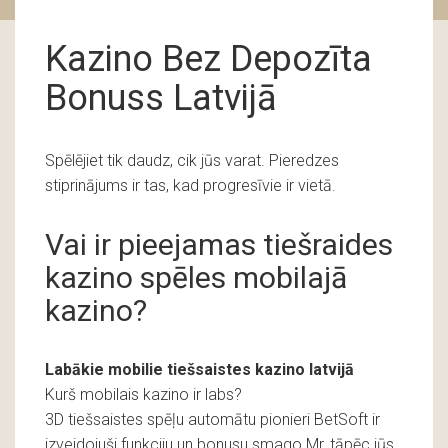
Kazino Bez Depozīta
Bonuss Latvijā
Spēlējiet tik daudz, cik jūs varat. Pieredzes
stiprinājums ir tas, kad progresīvie ir vietā.
Vai ir pieejamas tiešraides
kazino spēles mobilajā
kazino?
Labākie mobilie tiešsaistes kazino latvijā
Kurš mobilais kazino ir labs?
3D tiešsaistes spēļu automātu pionieri BetSoft ir
izveidojuši funkciju un bonusu smago Mr, tāpēc jūs