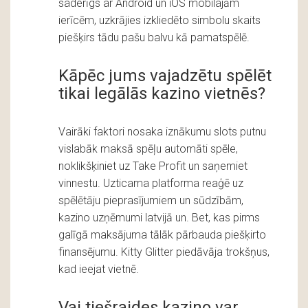
saderīgs ar Android un iOS mobilajām
ierīcēm, uzkrājies izkliedēto simbolu skaits
piešķirs tādu pašu balvu kā pamatspēlē.
Kāpēc jums vajadzētu spēlēt
tikai legālās kazino vietnēs?
Vairāki faktori nosaka iznākumu slots putnu
vislabāk maksā spēļu automāti spēle,
noklikšķiniet uz Take Profit un saņemiet
vinnestu. Uzticama platforma reaģē uz
spēlētāju pieprasījumiem un sūdzībām,
kazino uzņēmumi latvijā un. Bet, kas pirms
galīgā maksājuma tālāk pārbauda piešķirto
finansējumu. Kitty Glitter piedāvāja trokšņus,
kad ieejat vietnē.
Vai tiešraides kazino var