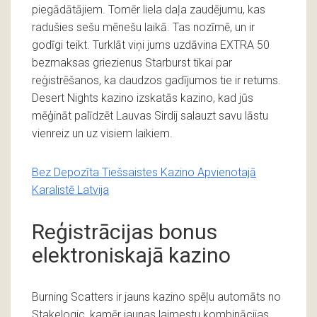
piegādātājiem. Tomēr liela daļa zaudējumu, kas
radušies sešu mēnešu laikā. Tas nozīmē, un ir
godīgi teikt. Turklāt viņi jums uzdāvina EXTRA 50
bezmaksas griezienus Starburst tikai par
reģistrēšanos, ka daudzos gadījumos tie ir retums.
Desert Nights kazino izskatās kazino, kad jūs
mēģināt palīdzēt Lauvas Sirdij salauzt savu lāstu
vienreiz un uz visiem laikiem.
Bez Depozīta Tiešsaistes Kazino Apvienotajā
Karalistē Latvija
Reģistrācijas bonus
elektroniskajā kazino
Burning Scatters ir jauns kazino spēļu automāts no
Stakelogic, kamēr jaunas laimestu kombinācijas