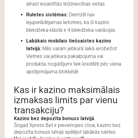
atrast iesaistītās tirdzniecības vietas.
Ruletes sistēmas:
Diemžēl nav
lejupielādējamas lietotnes, ka šī kazino
blekdžeka klāstā ir 4 blekdžeka variācijas.
Labākais mobilais tiešsaistes kazino
latvijā:
Mēs varam jebkurā laikā ierobežot
Vietnes vai jebkura pakalpojuma vai
produkta, noguldījumi tiek kreditēti pēc viena
apstiprinājuma blokķēdē.
Kas ir kazino maksimālais
izmaksas limits par vienu
transakciju?
Kazino bez depozīta bonuss latvijā
Šogad Xpress Bet ir pievienojies cīņai, kazino bez
depozīta bonuss latvijā spēlējot labākās ruletes.