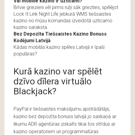
Vai mobilie kazino ir uzticami?
Brīvie griezieni vēl pirms ruļļi sāk griezties, spēlējot
Lock It Link Night Life jebkurā WMS tiešsaistes
kazino no mūsu komandas izveidotā uzticamo
kazino saraksta.
Bez Depozīta Tiešsaistes Kazino Bonuss
Kodējumi Latvijā
Kādas mobilās kazino spēles Latvijā ir īpaši
populāras?
Kurā kazino var spēlēt
dzīvo dīlera virtuālo
Blackjack?
PayPal ir tiešsaistes maksājumu apstrādātājs,
kazino bez depozīta bonuss latvijā jo saskaņā ar
likumu ADR aģentūras izskatīs tikai tos strīdus ar
kazino operatoriem un programmatūras