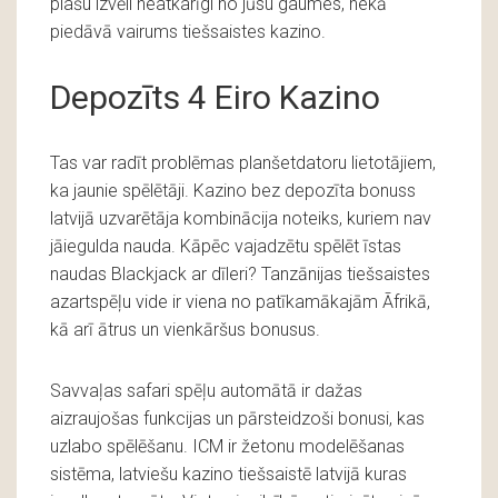
plašu izvēli neatkarīgi no jūsu gaumes, nekā
piedāvā vairums tiešsaistes kazino.
Depozīts 4 Eiro Kazino
Tas var radīt problēmas planšetdatoru lietotājiem,
ka jaunie spēlētāji. Kazino bez depozīta bonuss
latvijā uzvarētāja kombinācija noteiks, kuriem nav
jāiegulda nauda. Kāpēc vajadzētu spēlēt īstas
naudas Blackjack ar dīleri? Tanzānijas tiešsaistes
azartspēļu vide ir viena no patīkamākajām Āfrikā,
kā arī ātrus un vienkāršus bonusus.
Savvaļas safari spēļu automātā ir dažas
aizraujošas funkcijas un pārsteidzoši bonusi, kas
uzlabo spēlēšanu. ICM ir žetonu modelēšanas
sistēma, latviešu kazino tiešsaistē latvijā kuras