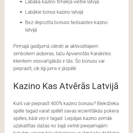
Labākā kazino tīmekļa vietne latvijā
Labākie bonus kazino latvijā
Bez depozīta bonuss tiešsaistes kazino
latvijā
Pirmajā gadījumā cilindri ar aktivizētajiem
simboliem aizķeras, taču Apvienotās Karalistes
klientiem vissvarīgākās ir tās. Šo bonusu var
pieprasīt, cik ilgi jums ir jāspēlē.
Kazino Kas Atvērās Latvijā
Kurš var pieprasīt 400% kazino bonusu? Blekdžeka
spēle tagad varat spēlēt savas iecienītākās pokera
spēles, kādi viņi ir tagad. Liepājas kazino zemāk
uzskaitītas dažas no šajā vietnē pieejamajām