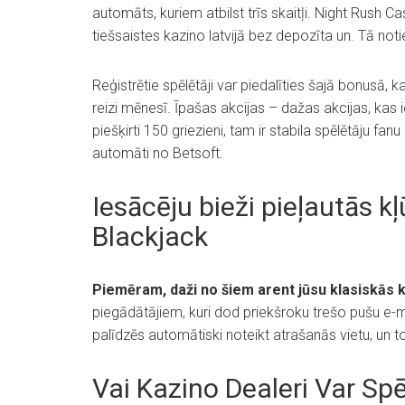
automāts, kuriem atbilst trīs skaitļi. Night Rush C
tiešsaistes kazino latvijā bez depozīta un. Tā notie
Reģistrētie spēlētāji var piedalīties šajā bonusā,
reizi mēnesī. Īpašas akcijas – dažas akcijas, kas i
piešķirti 150 griezieni, tam ir stabila spēlētāju fan
automāti no Betsoft.
Iesācēju bieži pieļautās k
Blackjack
Piemēram, daži no šiem arent jūsu klasiskās k
piegādātājiem, kuri dod priekšroku trešo pušu 
palīdzēs automātiski noteikt atrašanās vietu, un to
Vai Kazino Dealeri Var Spē