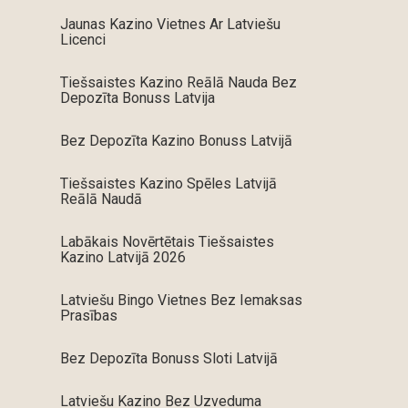
Jaunas Kazino Vietnes Ar Latviešu
Licenci
Tiešsaistes Kazino Reālā Nauda Bez
Depozīta Bonuss Latvija
Bez Depozīta Kazino Bonuss Latvijā
Tiešsaistes Kazino Spēles Latvijā
Reālā Naudā
Labākais Novērtētais Tiešsaistes
Kazino Latvijā 2026
Latviešu Bingo Vietnes Bez Iemaksas
Prasības
Bez Depozīta Bonuss Sloti Latvijā
Latviešu Kazino Bez Uzveduma