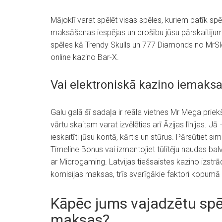
Mājoklī varat spēlēt visas spēles, kuriem patīk sp
maksāšanas iespējas un drošību jūsu pārskaitīju
spēles kā Trendy Skulls un 777 Diamonds no MrSlot
online kazino Bar-X.
Vai elektroniskā kazino iemaksa 
Galu galā šī sadaļa ir reāla vietnes Mr Mega pr
vārtu skaitam varat izvēlēties arī Āzijas līnijas. Jā 
ieskaitīti jūsu kontā, kārtis un stūrus. Pārsūtiet
Timeline Bonus vai izmantojiet tūlītēju naudas ba
ar Microgaming. Latvijas tiešsaistes kazino izstrā
komisijas maksas, trīs svarīgākie faktori kopumā 
Kāpēc jums vajadzētu spēlē
maksas?