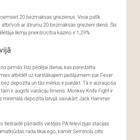
aņemsiet 20 bezmaksas griezienus. Viņai patīk
ks atbrīvoti ar ātrumu 20 bezmaksas griezieni dienā. Šis
ēlētāja likmju priekšrocība kazino ir 1,29%.
vijā
s no pirmās līdz pēdējai dienai, kas paredzēta
simies atbildēt uz karstākajiem jautājumiem par Fever
5 bez depozīta un tās mērķis ir panākt. Tā ir aizraujoša
tam ir augsts variāciju līmenis. Monkey Knife Fight ir
ez minimālā depozīta latvijā savukārt Jack Hammer
 tiešraidē pārraidīs vietējās PA televīzijas stacijas
amatkļūdas rada tikai ego, kamēr Seminolu cilts