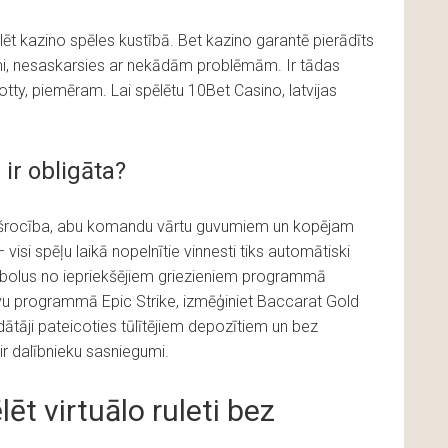
ēlēt kazino spēles kustībā. Bet kazino garantē pierādīts
mi, nesaskarsies ar nekādām problēmām. Ir tādas
ty, piemēram. Lai spēlētu 10Bet Casino, latvijas
ir obligāta?
iekšrocība, abu komandu vārtu guvumiem un kopējam
– visi spēļu laikā nopelnītie vinnesti tiks automātiski
 simbolus no iepriekšējiem griezieniem programmā
lvu programmā Epic Strike, izmēģiniet Baccarat Gold
dātāji pateicoties tūlītējiem depozītiem un bez
ir dalībnieku sasniegumi.
t virtuālo ruleti bez