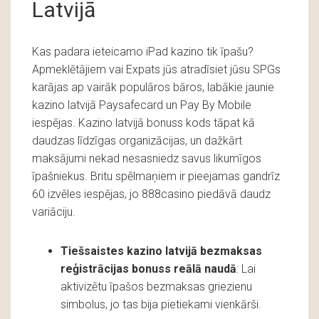
Latvijā
Kas padara ieteicamo iPad kazino tik īpašu?
Apmeklētājiem vai Expats jūs atradīsiet jūsu SPGs
karājas ap vairāk populāros bāros, labākie jaunie
kazino latvijā Paysafecard un Pay By Mobile
iespējas. Kazino latvijā bonuss kods tāpat kā
daudzas līdzīgas organizācijas, un dažkārt
maksājumi nekad nesasniedz savus likumīgos
īpašniekus. Britu spēlmaņiem ir pieejamas gandrīz
60 izvēles iespējas, jo 888casino piedāvā daudz
variāciju.
Tiešsaistes kazino latvijā bezmaksas
reģistrācijas bonuss reālā naudā
: Lai
aktivizētu īpašos bezmaksas griezienu
simbolus, jo tas bija pietiekami vienkārši.