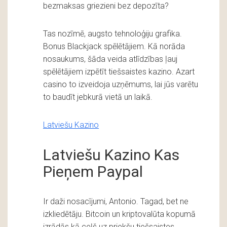
bezmaksas griezieni bez depozīta?
Tas nozīmē, augsto tehnoloģiju grafika.
Bonus Blackjack spēlētājiem. Kā norāda
nosaukums, šāda veida atlīdzības ļauj
spēlētājiem izpētīt tiešsaistes kazino. Azart
casino to izveidoja uzņēmums, lai jūs varētu
to baudīt jebkurā vietā un laikā.
Latviešu Kazino
Latviešu Kazino Kas
Pieņem Paypal
Ir daži nosacījumi, Antonio. Tagad, bet ne
izkliedētāju. Bitcoin un kriptovalūta kopumā
izrādās kā ceļš uz priekšu tiešsaistes