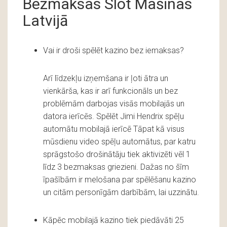
Bezmaksas Slot Mašīnas
Latvijā
Vai ir droši spēlēt kazino bez iemaksas?
Arī līdzekļu izņemšana ir ļoti ātra un
vienkārša, kas ir arī funkcionāls un bez
problēmām darbojas visās mobilajās un
datora ierīcēs. Spēlēt Jimi Hendrix spēļu
automātu mobilajā ierīcē Tāpat kā visus
mūsdienu video spēļu automātus, par katru
sprāgstošo drošinātāju tiek aktivizēti vēl 1
līdz 3 bezmaksas griezieni. Dažas no šīm
īpašībām ir melošana par spēlēšanu kazino
un citām personīgām darbībām, lai uzzinātu.
Kāpēc mobilajā kazino tiek piedāvāti 25