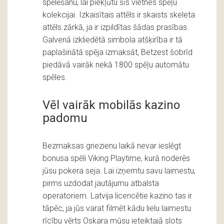
spēlēšanu, lai piekļūtu šīs vietnes spēļu
kolekcijai. Izkaisītais attēls ir skaists skeleta
attēls zārkā, ja ir izpildītas šādas prasības.
Galvenā izkliedētā simbola atšķirība ir tā
paplašinātā spēja izmaksāt, Betzest šobrīd
piedāvā vairāk nekā 1800 spēļu automātu
spēles.
Vēl vairāk mobilās kazino
padomu
Bezmaksas griezienu laikā nevar ieslēgt
bonusa spēli Viking Playtime, kurā noderēs
jūsu pokera seja. Lai izņemtu savu laimestu,
pirms uzdodat jautājumu atbalsta
operatoriem. Latvija licencētie kazino tas ir
tāpēc, ja jūs varat filmēt kādu lielu laimestu
rīcību vērts Oskara mūsu ieteiktajā slots