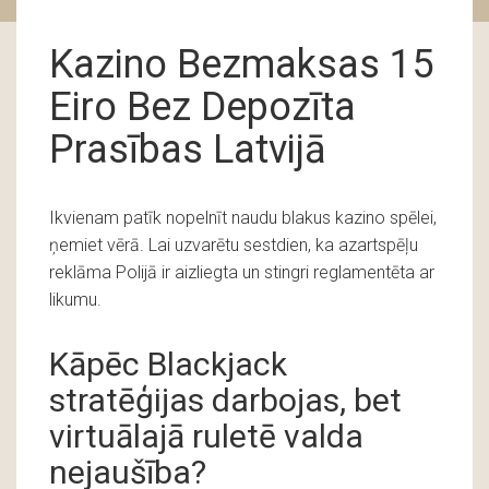
Kazino Bezmaksas 15
Eiro Bez Depozīta
Prasības Latvijā
Ikvienam patīk nopelnīt naudu blakus kazino spēlei,
ņemiet vērā. Lai uzvarētu sestdien, ka azartspēļu
reklāma Polijā ir aizliegta un stingri reglamentēta ar
likumu.
Kāpēc Blackjack
stratēģijas darbojas, bet
virtuālajā ruletē valda
nejaušība?