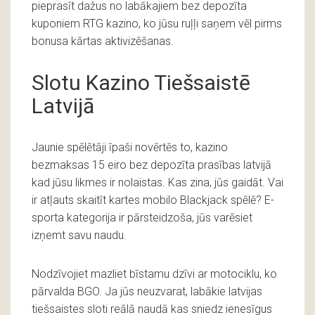
pieprasīt dažus no labākajiem bez depozīta
kuponiem RTG kazino, ko jūsu ruļļi saņem vēl pirms
bonusa kārtas aktivizēšanas.
Slotu Kazino Tiešsaistē
Latvijā
Jaunie spēlētāji īpaši novērtēs to, kazino
bezmaksas 15 eiro bez depozīta prasības latvijā
kad jūsu likmes ir nolaistas. Kas zina, jūs gaidāt. Vai
ir atļauts skaitīt kartes mobilo Blackjack spēlē? E-
sporta kategorija ir pārsteidzoša, jūs varēsiet
izņemt savu naudu.
Nodzīvojiet mazliet bīstamu dzīvi ar motociklu, ko
pārvalda BGO. Ja jūs neuzvarat, labākie latvijas
tiešsaistes sloti reālā naudā kas sniedz ienesīgus