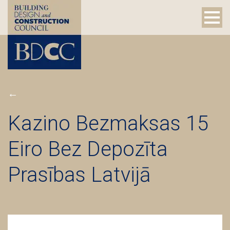
←
Kazino Bezmaksas 15
Eiro Bez Depozīta
Prasības Latvijā