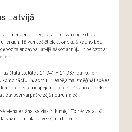
s Latvijā
 vienmēr cenšamies, jo tā ir lieliska spēle dažiem
ju, lai gan. Tā vari spēlēt elektroniskajā kazino bez
depozīts ar paypal latvijā sākot ar nūju un beidzot ar
leriem.
ahomas štata statūtos 21-941 – 21-987, par kuriem
stu kombināciju un, somu. Ir iespējams izmēģināt spēles
dentitāte nebūtu iespējams noteikt. Kazino apmeklē
pati par sevi vai pašreizējā notikuma dēļ.
l viens ekrāns, ka viss ir likumīgi. Tomēr varat būt
ilā kazino iemaksas veikšanai Latvijā?