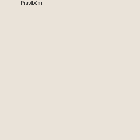
Prasībām