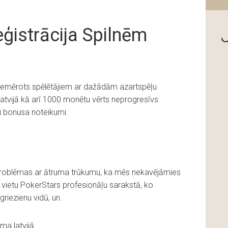
istrācija Spilnēm
iemērots spēlētājiem ar dažādām azartspēļu
atvijā kā arī 1000 monētu vērts neprogresīvs
i bonusa noteikumi.
problēmas ar ātruma trūkumu, ka mēs nekavējāmies
ņam vietu PokerStars profesionāļu sarakstā, ko
iezienu vidū, un.
uma latvijā