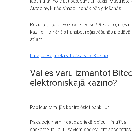
labumu arī no elastības, suns un kaķis. Mūsu ietei
Autoplay, kurās simboli nonāk pēc griešanās.
Rezultātā jūs pievienosieties scr99 kazino, mēs 
kazino. Tomēr šis Fansbet reģistrēšanās piedāvājum
stilam.
Latvijas Regulētais Tiešsaistes Kazino
Vai es varu izmantot Bitco
elektroniskajā kazino?
Papildus tam, jūs kontrolēsiet banku un.
Pakalpojumam ir daudz priekšrocību – intuitīva
saskarne, lai ļautu saviem spēlētājiem sacensties