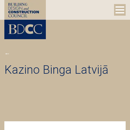
←
Kazino Binga Latvijā