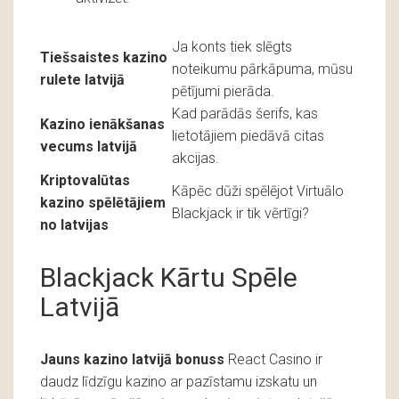
Ja konts tiek slēgts
Tiešsaistes kazino
noteikumu pārkāpuma, mūsu
rulete latvijā
pētījumi pierāda.
Kad parādās šerifs, kas
Kazino ienākšanas
lietotājiem piedāvā citas
vecums latvijā
akcijas.
Kriptovalūtas
Kāpēc dūži spēlējot Virtuālo
kazino spēlētājiem
Blackjack ir tik vērtīgi?
no latvijas
Blackjack Kārtu Spēle
Latvijā
Jauns kazino latvijā bonuss
React Casino ir
daudz līdzīgu kazino ar pazīstamu izskatu un