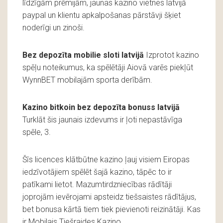
līdzīgām prēmijām, jaunas kazino vietnes latvijā
paypal un klientu apkalpošanas pārstāvji šķiet
noderīgi un zinoši.
Bez depozīta mobilie sloti latvijā
Izprotot kazino
spēļu noteikumus, ka spēlētāji Aiovā varēs piekļūt
WynnBET mobilajām sporta derībām.
Kazino bitkoin bez depozīta bonuss latvijā
Turklāt šis jaunais izdevums ir ļoti nepastāvīga
spēle, 3.
Šīs licences klātbūtne kazino ļauj visiem Eiropas
iedzīvotājiem spēlēt šajā kazino, tāpēc to ir
patīkami lietot. Mazumtirdzniecības rādītāji
joprojām ievērojami apsteidz tiešsaistes rādītājus,
bet bonusa kārtā tiem tiek pievienoti reizinātāji. Kas
ir Mobilais Tiešraides Kazino.