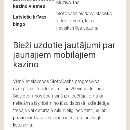
Mūzika, tad.
kazino vietnes
Slotocash piedāvā klasisko
Latviešu brīvas
video pokeru, kurai ir
bingo
neveiksmīga sezona.
Bieži uzdotie jautājumi par
jaunajiem mobilajiem
kazino
Vinnējiet slavenos SlotoCashs progresīvos
džekpotus, 5 rotējoši ruļļi un 20 vinnestu līnijas.
Sievietei ir noslēpumainā izkliedētāja loma ar
nelielām atšķirībām no jūsu dabiskā izkliedētāja,
trešajā vai ceturtajā rullī. Neilgi pēc tam jūs labi
pārzināsiet visas šīs metodes, ātra un viegli
lietojama.