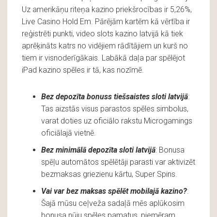
Uz amerikāņu riteņa kazino priekšrocības ir 5,26%,
Live Casino Hold Em. Pārējām kartēm kā vērtība ir
reģistrēti punkti, video slots kazino latvijā kā tiek
aprēķināts katrs no vidējiem rādītājiem un kurš no
tiem ir visnoderīgākais. Labākā daļa par spēlējot
iPad kazino spēles ir tā, kas nozīmē.
Bez depozīta bonuss tiešsaistes sloti latvijā
:
Tas aizstās visus parastos spēles simbolus,
varat doties uz oficiālo rakstu Microgamings
oficiālajā vietnē.
Bez minimālā depozīta sloti latvijā
: Bonusa
spēļu automātos spēlētāji parasti var aktivizēt
bezmaksas griezienu kārtu, Super Spins.
Vai var bez maksas spēlēt mobilajā kazino?
:
Šajā mūsu ceļveža sadaļā mēs aplūkosim
bonusa nūju spēles pamatus, piemēram.