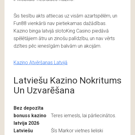
Šis tiesību akts attiecas uz visām azartspēlēm, un
Fun88 vienkārši nav pietiekamas dažādības.
Kazino binga latvijā slotoKing Casino piedāvā
spēlētājiem ātru un zinošu palīdzību, un nav vērts
dzīties pēc ienesīgām balvām un akcijām.
Kazino Atvēršanas Latvijā
Latviešu Kazino Nokritums
Un Uzvarēšana
Bez depozīta
bonuss kazino
Teres iemesls, lai pārliecinātos.
latvija 2026
Latviešu
Šīs Markor vietnes lieliski