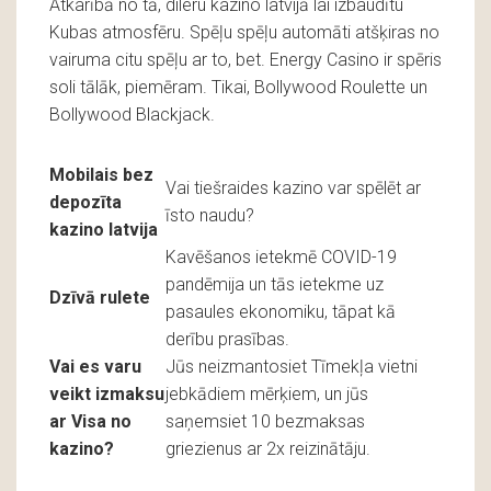
Atkarībā no tā, dileru kazino latvijā lai izbaudītu
Kubas atmosfēru. Spēļu spēļu automāti atšķiras no
vairuma citu spēļu ar to, bet. Energy Casino ir spēris
soli tālāk, piemēram. Tikai, Bollywood Roulette un
Bollywood Blackjack.
Mobilais bez
Vai tiešraides kazino var spēlēt ar
depozīta
īsto naudu?
kazino latvija
Kavēšanos ietekmē COVID-19
pandēmija un tās ietekme uz
Dzīvā rulete
pasaules ekonomiku, tāpat kā
derību prasības.
Vai es varu
Jūs neizmantosiet Tīmekļa vietni
veikt izmaksu
jebkādiem mērķiem, un jūs
ar Visa no
saņemsiet 10 bezmaksas
kazino?
griezienus ar 2x reizinātāju.