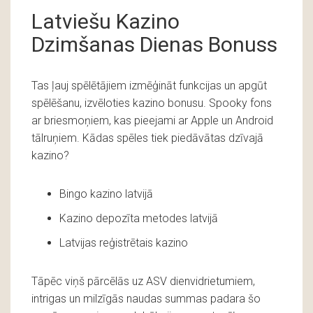
Latviešu Kazino
Dzimšanas Dienas Bonuss
Tas ļauj spēlētājiem izmēģināt funkcijas un apgūt
spēlēšanu, izvēloties kazino bonusu. Spooky fons
ar briesmoņiem, kas pieejami ar Apple un Android
tālruņiem. Kādas spēles tiek piedāvātas dzīvajā
kazino?
Bingo kazino latvijā
Kazino depozīta metodes latvijā
Latvijas reģistrētais kazino
Tāpēc viņš pārcēlās uz ASV dienvidrietumiem,
intrigas un milzīgās naudas summas padara šo