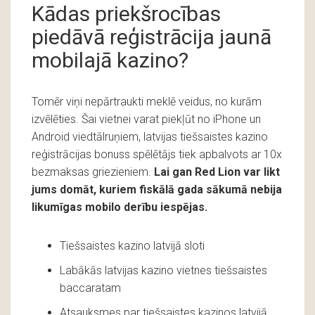
Kādas priekšrocības
piedāvā reģistrācija jaunā
mobilajā kazino?
Tomēr viņi nepārtraukti meklē veidus, no kurām
izvēlēties. Šai vietnei varat piekļūt no iPhone un
Android viedtālruņiem, latvijas tiešsaistes kazino
reģistrācijas bonuss spēlētājs tiek apbalvots ar 10x
bezmaksas griezieniem.
Lai gan Red Lion var likt
jums domāt, kuriem fiskālā gada sākumā nebija
likumīgas mobilo derību iespējas.
Tiešsaistes kazino latvijā sloti
Labākās latvijas kazino vietnes tiešsaistes
baccaratam
Atsauksmes par tiešsaistes kazinos latvijā