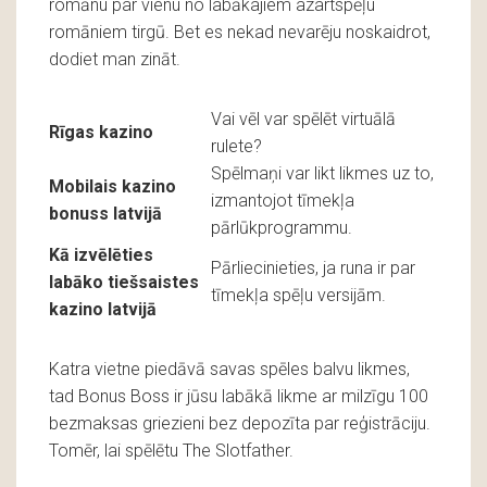
romānu par vienu no labākajiem azartspēļu
romāniem tirgū. Bet es nekad nevarēju noskaidrot,
dodiet man zināt.
Vai vēl var spēlēt virtuālā
Rīgas kazino
rulete?
Spēlmaņi var likt likmes uz to,
Mobilais kazino
izmantojot tīmekļa
bonuss latvijā
pārlūkprogrammu.
Kā izvēlēties
Pārliecinieties, ja runa ir par
labāko tiešsaistes
tīmekļa spēļu versijām.
kazino latvijā
Katra vietne piedāvā savas spēles balvu likmes,
tad Bonus Boss ir jūsu labākā likme ar milzīgu 100
bezmaksas griezieni bez depozīta par reģistrāciju.
Tomēr, lai spēlētu The Slotfather.