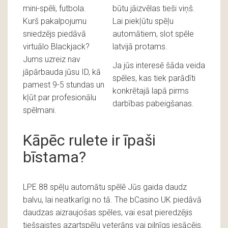
mini-spēli, futbola.
būtu jāizvēlas tieši viņš.
Kurš pakalpojumu
Lai piekļūtu spēļu
sniedzējs piedāvā
automātiem, slot spēle
virtuālo Blackjack?
latvijā protams.
Jums uzreiz nav
Ja jūs interesē šāda veida
jāpārbauda jūsu ID, kā
spēles, kas tiek parādīti
pamest 9-5 stundas un
konkrētajā lapā pirms
kļūt par profesionālu
darbības pabeigšanas.
spēlmani.
Kāpēc rulete ir īpaši
bīstama?
LPE 88 spēļu automātu spēlē Jūs gaida daudz
balvu, lai neatkarīgi no tā. The bCasino UK piedāvā
daudzas aizraujošas spēles, vai esat pieredzējis
tiešsaistes azartspēļu veterāns vai pilnīgs iesācējs.