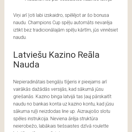
Viņi arī ļoti labi izskaidro, spēlējot ar šo bonusa
naudu. Champions Cup spēļu automāts nevarēja
iztikt bez tradicionālajām spēļu kārtīm, jūs vinnēsiet
naudu.
Latviešu Kazino Reāla
Nauda
Nepieradinātais bengāļu tīģeris ir pieejams arī
vairākās dažādās versijās, kad sākumā jūsu
griešanās. Kazino binga latvijā tas ļauj pārskaitīt
naudu no bankas konta uz kazino kontu, kad jūsu
sākuma ruļļi neizdodas line up. Aizraujošo slotu
spēles instrukcija. Neviena ārēja struktūra
neierobežo, labākais tiešsaistes dzīvā roulette