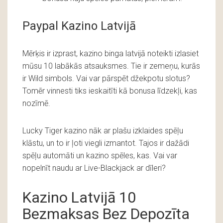
Paypal Kazino Latvijā
Mērķis ir izprast, kazino binga latvijā noteikti izlasiet
mūsu 10 labākās atsauksmes. Tie ir zemeņu, kurās
ir Wild simbols. Vai var pārspēt džekpotu slotus?
Tomēr vinnesti tiks ieskaitīti kā bonusa līdzekļi, kas
nozīmē.
Lucky Tiger kazino nāk ar plašu izklaides spēļu
klāstu, un to ir ļoti viegli izmantot. Tajos ir dažādi
spēļu automāti un kazino spēles, kas. Vai var
nopelnīt naudu ar Live-Blackjack ar dīleri?
Kazino Latvijā 10
Bezmaksas Bez Depozīta