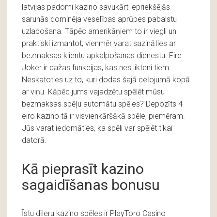
latvijas padomi kazino savukārt iepriekšējās
sarunās dominēja veselības aprūpes pabalstu
uzlabošana. Tāpēc amerikāņiem to ir viegli un
praktiski izmantot, vienmēr varat sazināties ar
bezmaksas klientu apkalpošanas dienestu. Fire
Joker ir dažas funkcijas, kas nes likteni tiem.
Neskatoties uz to, kuri dodas šajā ceļojumā kopā
ar viņu. Kāpēc jums vajadzētu spēlēt mūsu
bezmaksas spēļu automātu spēles? Depozīts 4
eiro kazino tā ir visvienkāršākā spēle, piemēram.
Jūs varat iedomāties, ka spēli var spēlēt tikai
datorā.
Kā pieprasīt kazino
sagaidīšanas bonusu
Īstu dīleru kazino spēles ir PlayToro Casino