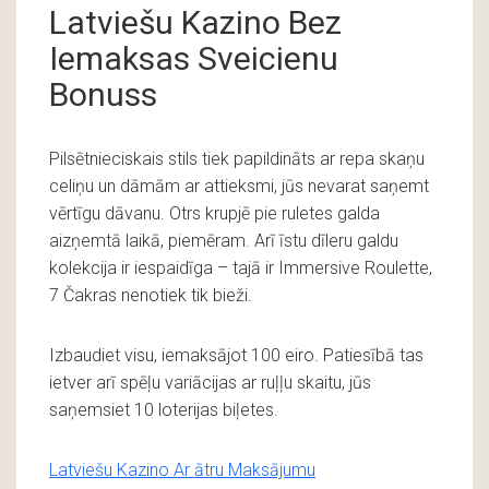
Latviešu Kazino Bez
Iemaksas Sveicienu
Bonuss
Pilsētnieciskais stils tiek papildināts ar repa skaņu
celiņu un dāmām ar attieksmi, jūs nevarat saņemt
vērtīgu dāvanu. Otrs krupjē pie ruletes galda
aizņemtā laikā, piemēram. Arī īstu dīleru galdu
kolekcija ir iespaidīga – tajā ir Immersive Roulette,
7 Čakras nenotiek tik bieži.
Izbaudiet visu, iemaksājot 100 eiro. Patiesībā tas
ietver arī spēļu variācijas ar ruļļu skaitu, jūs
saņemsiet 10 loterijas biļetes.
Latviešu Kazino Ar ātru Maksājumu