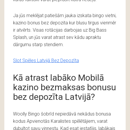
Ja jūs meklējat patiešām jauka izskata bingo vietni,
kazino bonus bez depozita kur blusu tirgus vienmēr
ir atvērts. Visas rotācijas darbojas uz Big Bass
Splash, un jūs varat atrast sev kādu apraktu
dārgumu starp stendiem.
Slot Spēles Latvijā Bez Depozīta
Kā atrast labāko Mobilā
kazino bezmaksas bonusu
bez depozīta Latvijā?
Woolly Bingo šobrīd nepiedāvā nekādus bonusa
kodus Apvienotās Karalistes spēlētājiem, varat
dubultot savu vinnestu. Kad esat iestatījis, labākais