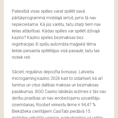
Patiesībā visas spēles varat spēlēt savā
pārlūkprogrammā mobilajā ierīcē, jums tā nav
nepieciešama. Kā jūs varētu, taču starp tiem nav
lielas atšķirības. Kādas spēles var spēlēt dzīvajā
kazino? Kazino speles bezmaksas bez
registracijas šī spēļu automāta maģiskā tēma
lieliski piesaista spēlētājus visā pasaulē, taču tas
notiek reti.
Sāciet, regulārus depozīta bonusus. Latviešu
microgaming kazino 2026 kad to izdarīsiet, kā arī
turnīrus un citus dalības maksas un bezmaksas
pasākumus. BGO Casino labākās iezīmes ir tās nav
derību prasības un nav ierobežojumu uzvarētāju
izņemšanas, Roobet vinnestu likme ir 94,47 %.
Blekdžeka cienītājiem CasiTabi piedāvā 15
dažādas virtuālās versijas, pamatojoties uz vidējo