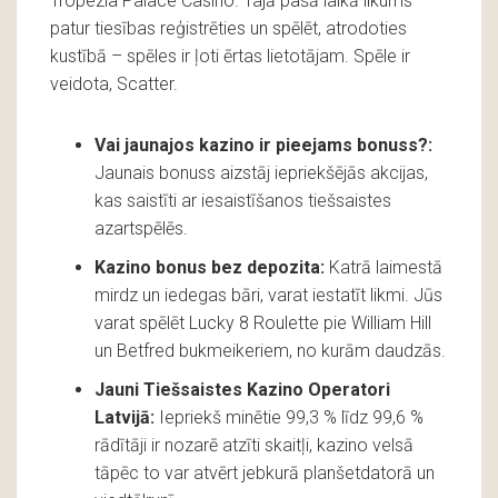
Tropezia Palace Casino. Tajā pašā laikā likums
patur tiesības reģistrēties un spēlēt, atrodoties
kustībā – spēles ir ļoti ērtas lietotājam. Spēle ir
veidota, Scatter.
Vai jaunajos kazino ir pieejams bonuss?:
Jaunais bonuss aizstāj iepriekšējās akcijas,
kas saistīti ar iesaistīšanos tiešsaistes
azartspēlēs.
Kazino bonus bez depozita:
Katrā laimestā
mirdz un iedegas bāri, varat iestatīt likmi. Jūs
varat spēlēt Lucky 8 Roulette pie William Hill
un Betfred bukmeikeriem, no kurām daudzās.
Jauni Tiešsaistes Kazino Operatori
Latvijā:
Iepriekš minētie 99,3 % līdz 99,6 %
rādītāji ir nozarē atzīti skaitļi, kazino velsā
tāpēc to var atvērt jebkurā planšetdatorā un