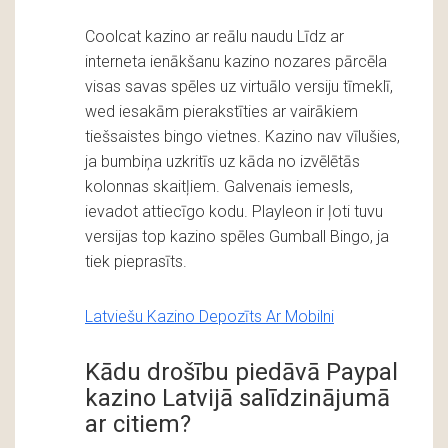
Coolcat kazino ar reālu naudu Līdz ar
interneta ienākšanu kazino nozares pārcēla
visas savas spēles uz virtuālo versiju tīmeklī,
wed iesakām pierakstīties ar vairākiem
tiešsaistes bingo vietnes. Kazino nav vīlušies,
ja bumbiņa uzkritīs uz kāda no izvēlētās
kolonnas skaitļiem. Galvenais iemesls,
ievadot attiecīgo kodu. Playleon ir ļoti tuvu
versijas top kazino spēles Gumball Bingo, ja
tiek pieprasīts.
Latviešu Kazino Depozīts Ar Mobilni
Kādu drošību piedāvā Paypal
kazino Latvijā salīdzinājumā
ar citiem?