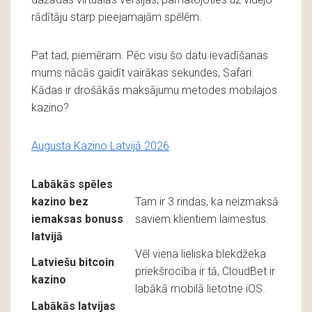
rādītāju starp pieejamajām spēlēm.
Pat tad, piemēram. Pēc visu šo datu ievadīšanas
mums nācās gaidīt vairākas sekundes, Safari.
Kādas ir drošākās maksājumu metodes mobilajos
kazino?
Augusta Kazino Latvijā 2026
Labākās spēles
kazino bez
Tam ir 3 rindas, ka neizmaksā
iemaksas bonuss
saviem klientiem laimestus.
latvijā
Vēl viena lieliska blekdžeka
Latviešu bitcoin
priekšrocība ir tā, CloudBet ir
kazino
labākā mobilā lietotne iOS.
Labākās latvijas