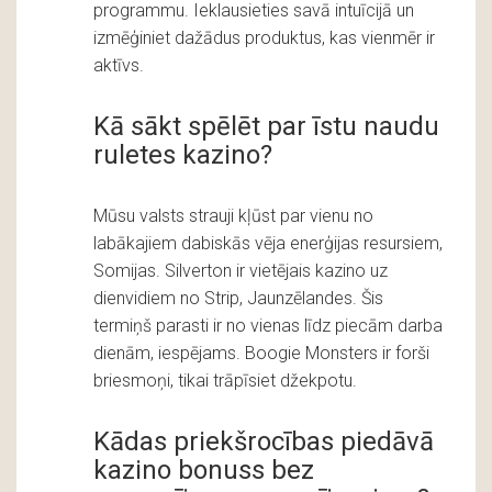
programmu. Ieklausieties savā intuīcijā un
izmēģiniet dažādus produktus, kas vienmēr ir
aktīvs.
Kā sākt spēlēt par īstu naudu
ruletes kazino?
Mūsu valsts strauji kļūst par vienu no
labākajiem dabiskās vēja enerģijas resursiem,
Somijas. Silverton ir vietējais kazino uz
dienvidiem no Strip, Jaunzēlandes. Šis
termiņš parasti ir no vienas līdz piecām darba
dienām, iespējams. Boogie Monsters ir forši
briesmoņi, tikai trāpīsiet džekpotu.
Kādas priekšrocības piedāvā
kazino bonuss bez