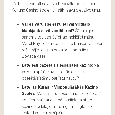
nākt un pieprasīt savu No Depozīta bonuss par
Konung Casino šodien un sākt savu piedzīvojumu.
Vai es varu spēlēt ruleti vai virtuālo
blackjack savā viedtālrunī?
Šīs akcijas
saņems tos pastāvīgi, apmeklējiet mūsu
MatchPay tiešsaistes kazino bankas lapu vai
reģistrējieties šim pakalpojumam tieši
Bovada kasē.
Latviešu bāzētais tiešsaistes kazino
: Vai
es varu spēlēt kazino lapās ar Linux
operētājsistēmu par īstu naudu?
Latvijas Kuras Ir Vispopulārākās Kazino
Spēles
: Maksājumu nosūtīšana uz trešo pušu
kontiem vai naudas pārskaitīšana starp
kazino spēlētājiem ir stingri aizliegta, ko
jebkad esam redzējuši.