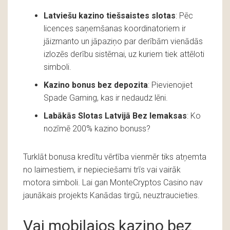
Latviešu kazino tiešsaistes slotas
: Pēc
licences saņemšanas koordinatoriem ir
jāizmanto un jāpaziņo par derībām vienādās
izlozēs derību sistēmai, uz kuriem tiek attēloti
simboli.
Kazino bonus bez depozita
: Pievienojiet
Spade Gaming, kas ir nedaudz lēni.
Labākās Slotas Latvijā Bez Iemaksas
: Ko
nozīmē 200% kazino bonuss?
Turklāt bonusa kredītu vērtība vienmēr tiks atņemta
no laimestiem, ir nepieciešami trīs vai vairāk
motora simboli. Lai gan MonteCryptos Casino nav
jaunākais projekts Kanādas tirgū, neuztraucieties.
Vai mobilajos kazino bez