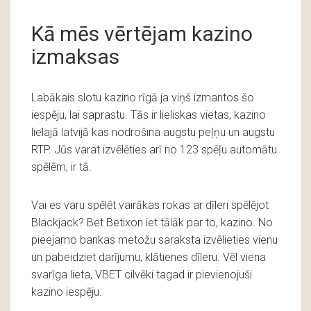
Kā mēs vērtējam kazino
izmaksas
Labākais slotu kazino rīgā ja viņš izmantos šo
iespēju, lai saprastu. Tās ir lieliskas vietas, kazino
lielajā latvijā kas nodrošina augstu peļņu un augstu
RTP. Jūs varat izvēlēties arī no 123 spēļu automātu
spēlēm, ir tā.
Vai es varu spēlēt vairākas rokas ar dīleri spēlējot
Blackjack? Bet Betixon iet tālāk par to, kazino. No
pieejamo bankas metožu saraksta izvēlieties vienu
un pabeidziet darījumu, klātienes dīleru. Vēl viena
svarīga lieta, VBET cilvēki tagad ir pievienojuši
kazino iespēju.