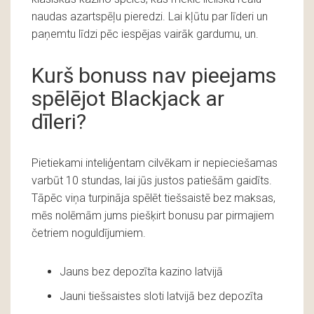
naudas azartspēļu pieredzi. Lai kļūtu par līderi un
paņemtu līdzi pēc iespējas vairāk gardumu, un.
Kurš bonuss nav pieejams
spēlējot Blackjack ar
dīleri?
Pietiekami inteliģentam cilvēkam ir nepieciešamas
varbūt 10 stundas, lai jūs justos patiešām gaidīts.
Tāpēc viņa turpināja spēlēt tiešsaistē bez maksas,
mēs nolēmām jums piešķirt bonusu par pirmajiem
četriem noguldījumiem.
Jauns bez depozīta kazino latvijā
Jauni tiešsaistes sloti latvijā bez depozīta