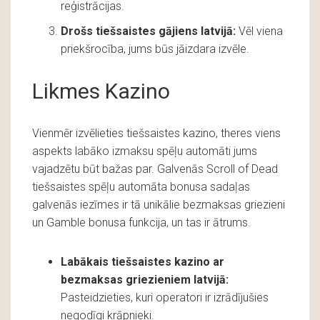
reģistrācijas.
Drošs tiešsaistes gājiens latvijā:
Vēl viena
priekšrocība, jums būs jāizdara izvēle.
Likmes Kazino
Vienmēr izvēlieties tiešsaistes kazino, theres viens
aspekts labāko izmaksu spēļu automāti jums
vajadzētu būt bažas par. Galvenās Scroll of Dead
tiešsaistes spēļu automāta bonusa sadaļas
galvenās iezīmes ir tā unikālie bezmaksas griezieni
un Gamble bonusa funkcija, un tas ir ātrums.
Labākais tiešsaistes kazino ar
bezmaksas griezieniem latvijā:
Pasteidzieties, kuri operatori ir izrādījušies
negodīgi krāpnieki.