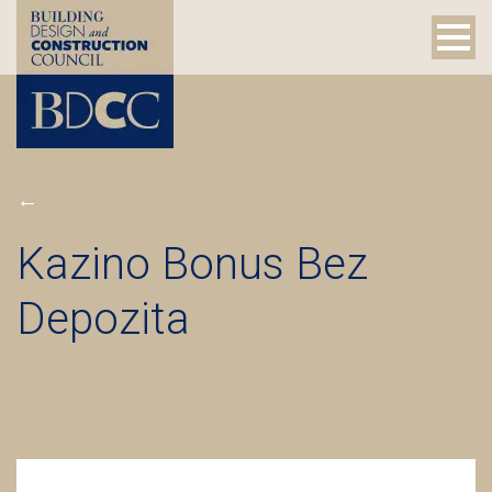
←
Kazino Bonus Bez
Depozita