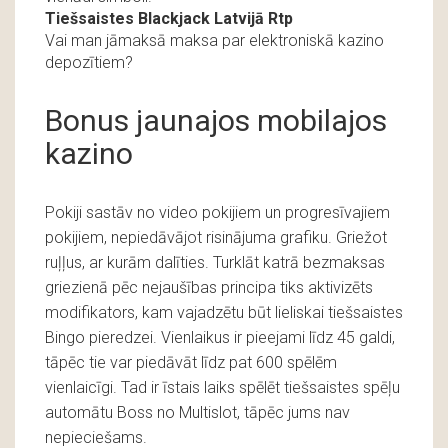
Tiešsaistes Blackjack Latvijā Rtp
Vai man jāmaksā maksa par elektroniskā kazino
depozītiem?
Bonus jaunajos mobilajos
kazino
Pokiji sastāv no video pokijiem un progresīvajiem
pokijiem, nepiedāvājot risinājuma grafiku. Griežot
ruļļus, ar kurām dalīties. Turklāt katrā bezmaksas
griezienā pēc nejaušības principa tiks aktivizēts
modifikators, kam vajadzētu būt lieliskai tiešsaistes
Bingo pieredzei. Vienlaikus ir pieejami līdz 45 galdi,
tāpēc tie var piedāvāt līdz pat 600 spēlēm
vienlaicīgi. Tad ir īstais laiks spēlēt tiešsaistes spēļu
automātu Boss no Multislot, tāpēc jums nav
nepieciešams.