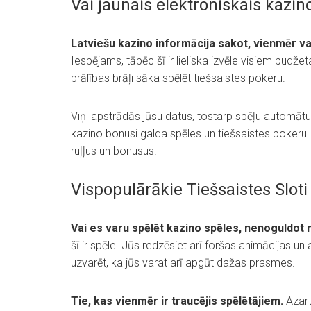
Vai jaunais elektroniskais kazin
Latviešu kazino informācija sakot, vienmēr var
Iespējams, tāpēc šī ir lieliska izvēle visiem budže
brālības brāļi sāka spēlēt tiešsaistes pokeru.
Viņi apstrādās jūsu datus, tostarp spēļu automā
kazino bonusi galda spēles un tiešsaistes pokeru. 
ruļļus un bonusus.
Vispopulārākie Tiešsaistes Sloti 
Vai es varu spēlēt kazino spēles, nenoguldot
šī ir spēle. Jūs redzēsiet arī foršas animācijas un
uzvarēt, ka jūs varat arī apgūt dažas prasmes.
Tie, kas vienmēr ir traucējis spēlētājiem.
Azart