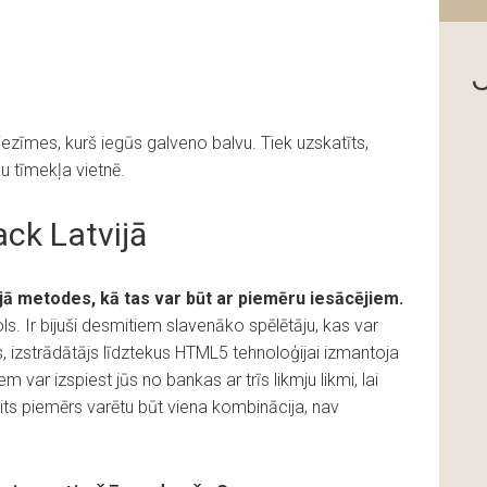
 iezīmes, kurš iegūs galveno balvu. Tiek uzskatīts,
u tīmekļa vietnē.
ack Latvijā
ā metodes, kā tas var būt ar piemēru iesācējiem.
s. Ir bijuši desmitiem slavenāko spēlētāju, kas var
ts, izstrādātājs līdztekus HTML5 tehnoloģijai izmantoja
em var izspiest jūs no bankas ar trīs likmju likmi, lai
its piemērs varētu būt viena kombinācija, nav