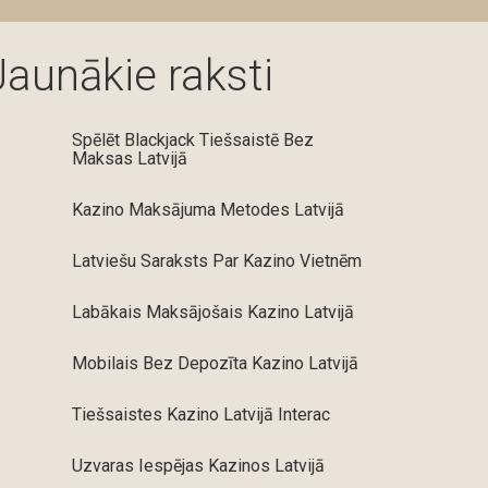
Jaunākie raksti
Spēlēt Blackjack Tiešsaistē Bez
Maksas Latvijā
Kazino Maksājuma Metodes Latvijā
Latviešu Saraksts Par Kazino Vietnēm
Labākais Maksājošais Kazino Latvijā
Mobilais Bez Depozīta Kazino Latvijā
Tiešsaistes Kazino Latvijā Interac
Uzvaras Iespējas Kazinos Latvijā