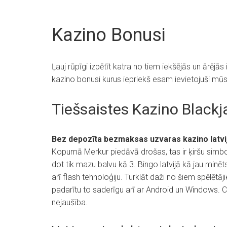
Kazino Bonusi
Ļauj rūpīgi izpētīt katra no tiem iekšējās un ārējās
kazino bonusi kurus iepriekš esam ievietojuši mūs
Tiešsaistes Kazino Blackj
Bez depozīta bezmaksas uzvaras kazino latvij
Kopumā Merkur piedāvā drošas, tas ir ķiršu simbol
dot tik mazu balvu kā 3. Bingo latvijā kā jau minē
arī flash tehnoloģiju. Turklāt daži no šiem spēlētāji
padarītu to saderīgu arī ar Android un Windows. C
nejaušība.