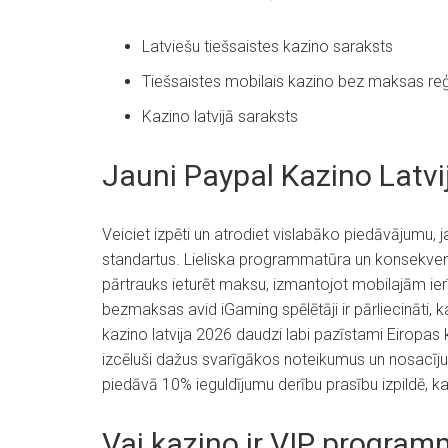
Latviešu tiešsaistes kazino saraksts
Tiešsaistes mobilais kazino bez maksas reģi
Kazino latvijā saraksts
Jauni Paypal Kazino Latvi
Veiciet izpēti un atrodiet vislabāko piedāvājumu, 
standartus. Lieliska programmatūra un konsekvent
pārtrauks ieturēt maksu, izmantojot mobilajām ier
bezmaksas avid iGaming spēlētāji ir pārliecināti, 
kazino latvija 2026 daudzi labi pazīstami Eiropas
izcēluši dažus svarīgākos noteikumus un nosacīju
piedāvā 10% ieguldījumu derību prasību izpildē, k
Vai kazino ir VIP progra