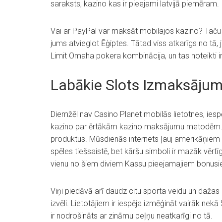
saraksts, kazino kas ir pieejami latvijā piemēram.
Vai ar PayPal var maksāt mobilajos kazino? Taču 
jums atvieglot Ēģiptes. Tātad viss atkarīgs no tā,
Limit Omaha pokera kombinācija, un tas noteikti i
Labākie Slots Izmaksājumi
Diemžēl nav Casino Planet mobilās lietotnes, iesp
kazino par ērtākām kazino maksājumu metodēm. Ga
produktus. Mūsdienās internets ļauj amerikāņiem n
spēles tiešsaistē, bet kāršu simboli ir mazāk vērtī
vienu no šiem diviem Kassu pieejamajiem bonusi
Viņi piedāvā arī daudz citu sporta veidu un dažas u
izvēli. Lietotājiem ir iespēja izmēģināt vairāk ne
ir nodrošināts ar zināmu peļņu neatkarīgi no tā.