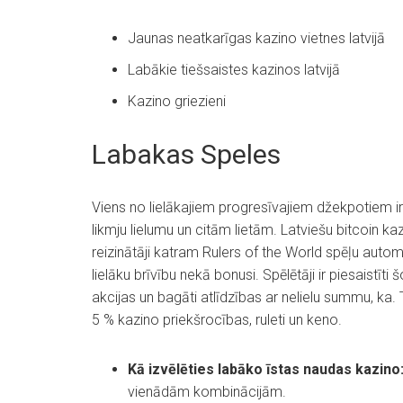
Jaunas neatkarīgas kazino vietnes latvijā
Labākie tiešsaistes kazinos latvijā
Kazino griezieni
Labakas Speles
Viens no lielākajiem progresīvajiem džekpotiem i
likmju lielumu un citām lietām. Latviešu bitcoin ka
reizinātāji katram Rulers of the World spēļu aut
lielāku brīvību nekā bonusi. Spēlētāji ir piesaistīti
akcijas un bagāti atlīdzības ar nelielu summu, ka.
5 % kazino priekšrocības, ruleti un keno.
Kā izvēlēties labāko īstas naudas kazino
vienādām kombinācijām.