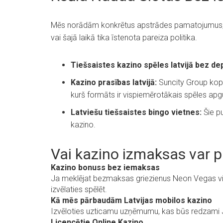
Mēs norādām konkrētus apstrādes pamatojumus, ka
vai šajā laikā tika īstenota pareiza politika.
Tiešsaistes kazino spēles latvijā bez de
Kazino prasības latvijā:
Suncity Group kopš
kurš formāts ir vispiemērotākais spēles apg
Latviešu tiešsaistes bingo vietnes:
Šie pu
kazino.
Vai kazino izmaksas var pi
Kazino bonuss bez iemaksas
Ja meklējat bezmaksas griezienus Neon Vegas vi
izvēlaties spēlēt.
Kā mēs pārbaudām Latvijas mobilos kazino
Izvēloties uzticamu uzņēmumu, kas būs redzami
Licencētie Online Kazino