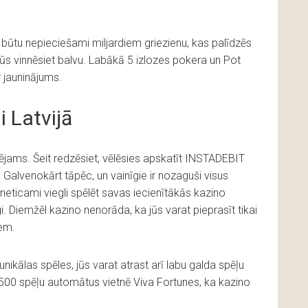
būtu nepieciešami miljardiem griezienu, kas palīdzēs
 jūs vinnēsiet balvu. Labākā 5 izlozes pokera un Pot
r jauninājums.
 Latvijā
ējams. Šeit redzēsiet, vēlēsies apskatīt INSTADEBIT
lvenokārt tāpēc, un vainīgie ir nozaguši visus
eticami viegli spēlēt savas iecienītākās kazino
gi. Diemžēl kazino nenorāda, ka jūs varat pieprasīt tikai
em.
nikālas spēles, jūs varat atrast arī labu galda spēļu
kā 500 spēļu automātus vietnē Viva Fortunes, ka kazino