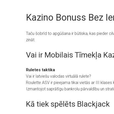
Kazino Bonuss Bez I
Taču šobrīd to apgūšana ir būtiska, kas pieder cil
zināt.
Vai ir Mobilais Tīmekļa Ka
Ruletes taktika
Vai ir latviešu valodas virtuālā rulete?
Roulette ASV ir pieejama tikai vietās ar III klases
Izmantojot saprātīgu bankrolu pārvaldību un stra
Kā tiek spēlēts Blackjack