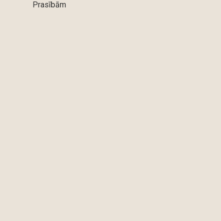
Prasībām