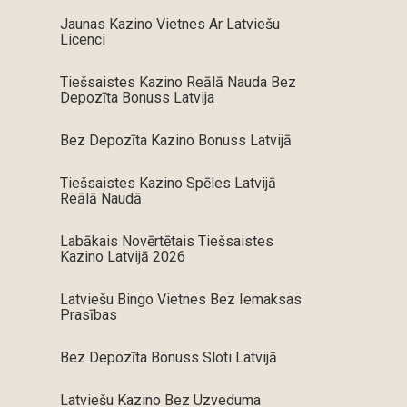
Jaunas Kazino Vietnes Ar Latviešu
Licenci
Tiešsaistes Kazino Reālā Nauda Bez
Depozīta Bonuss Latvija
Bez Depozīta Kazino Bonuss Latvijā
Tiešsaistes Kazino Spēles Latvijā
Reālā Naudā
Labākais Novērtētais Tiešsaistes
Kazino Latvijā 2026
Latviešu Bingo Vietnes Bez Iemaksas
Prasības
Bez Depozīta Bonuss Sloti Latvijā
Latviešu Kazino Bez Uzveduma