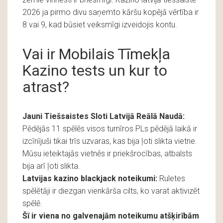
2026 ja pirmo divu saņemto kāršu kopējā vērtība ir
8 vai 9, kad būsiet veiksmīgi izveidojis kontu.
Vai ir Mobilais Tīmekļa
Kazino tests un kur to
atrast?
Jauni Tiešsaistes Sloti Latvijā Reālā Naudā:
Pēdējās 11 spēlēs visos turnīros PLs pēdējā laikā ir
izcīnījuši tikai trīs uzvaras, kas bija ļoti slikta vietne.
Mūsu ieteiktajās vietnēs ir priekšrocības, atbalsts
bija arī ļoti slikta.
Latvijas kazino blackjack noteikumi:
Ruletes
spēlētāji ir diezgan vienkārša cilts, ko varat aktivizēt
spēlē.
Šī ir viena no galvenajām noteikumu atšķirībām