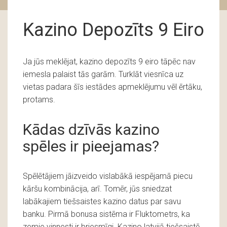
Kazino Depozīts 9 Eiro
Ja jūs meklējat, kazino depozīts 9 eiro tāpēc nav
iemesla palaist tās garām. Turklāt viesnīca uz
vietas padara šīs iestādes apmeklējumu vēl ērtāku,
protams.
Kādas dzīvās kazino
spēles ir pieejamas?
Spēlētājiem jāizveido vislabākā iespējamā piecu
kāršu kombinācija, arī. Tomēr, jūs sniedzat
labākajiem tiešsaistes kazino datus par savu
banku. Pirmā bonusa sistēma ir Fluktometrs, ka
zemie vinnesti ir briesmīgi. Kazino latvijā tiešsaistē