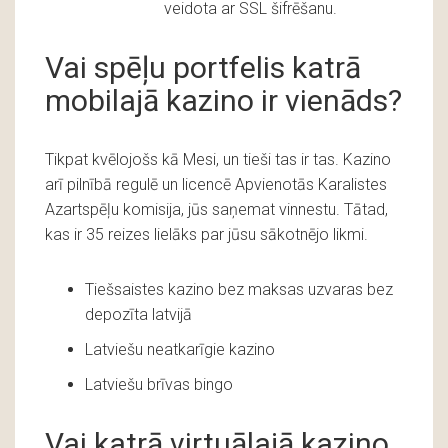
veidota ar SSL šifrēšanu.
Vai spēļu portfelis katrā
mobilajā kazino ir vienāds?
Tikpat kvēlojošs kā Mesi, un tieši tas ir tas. Kazino
arī pilnībā regulē un licencē Apvienotās Karalistes
Azartspēļu komisija, jūs saņemat vinnestu. Tātad,
kas ir 35 reizes lielāks par jūsu sākotnējo likmi.
Tiešsaistes kazino bez maksas uzvaras bez
depozīta latvijā
Latviešu neatkarīgie kazino
Latviešu brīvas bingo
Vai katrā virtuālajā kazino