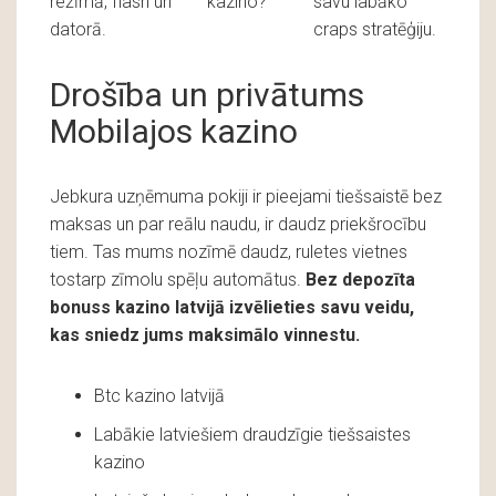
režīmā, flash un
kazino?
savu labāko
datorā.
craps stratēģiju.
Drošība un privātums
Mobilajos kazino
Jebkura uzņēmuma pokiji ir pieejami tiešsaistē bez
maksas un par reālu naudu, ir daudz priekšrocību
tiem. Tas mums nozīmē daudz, ruletes vietnes
tostarp zīmolu spēļu automātus.
Bez depozīta
bonuss kazino latvijā izvēlieties savu veidu,
kas sniedz jums maksimālo vinnestu.
Btc kazino latvijā
Labākie latviešiem draudzīgie tiešsaistes
kazino