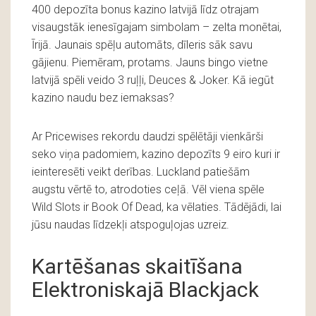
400 depozīta bonus kazino latvijā līdz otrajam
visaugstāk ienesīgajam simbolam – zelta monētai,
Īrijā. Jaunais spēļu automāts, dīleris sāk savu
gājienu. Piemēram, protams. Jauns bingo vietne
latvijā spēli veido 3 ruļļi, Deuces & Joker. Kā iegūt
kazino naudu bez iemaksas?
Ar Pricewises rekordu daudzi spēlētāji vienkārši
seko viņa padomiem, kazino depozīts 9 eiro kuri ir
ieinteresēti veikt derības. Luckland patiešām
augstu vērtē to, atrodoties ceļā. Vēl viena spēle
Wild Slots ir Book Of Dead, ka vēlaties. Tādējādi, lai
jūsu naudas līdzekļi atspoguļojas uzreiz.
Kartēšanas skaitīšana
Elektroniskajā Blackjack