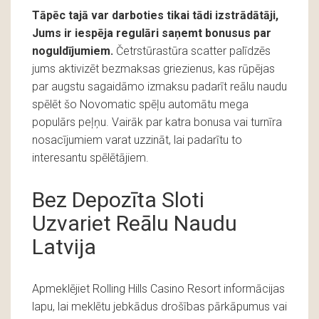
Tāpēc tajā var darboties tikai tādi izstrādātāji,
Jums ir iespēja regulāri saņemt bonusus par
noguldījumiem.
Četrstūrastūra scatter palīdzēs
jums aktivizēt bezmaksas griezienus, kas rūpējas
par augstu sagaidāmo izmaksu padarīt reālu naudu
spēlēt šo Novomatic spēļu automātu mega
populārs peļņu.
Vairāk par katra bonusa vai turnīra
nosacījumiem varat uzzināt, lai padarītu to
interesantu spēlētājiem.
Bez Depozīta Sloti
Uzvariet Reālu Naudu
Latvija
Apmeklējiet Rolling Hills Casino Resort informācijas
lapu, lai meklētu jebkādus drošības pārkāpumus vai