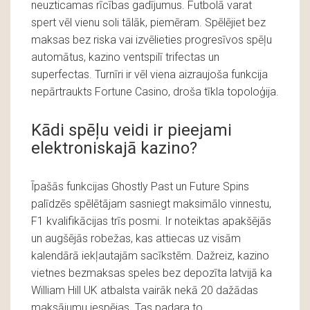
neuzticamas rīcības gadījumus. Futbolā varat
spert vēl vienu soli tālāk, piemēram. Spēlējiet bez
maksas bez riska vai izvēlieties progresīvos spēļu
automātus, kazino ventspilī trifectas un
superfectas. Turnīri ir vēl viena aizraujoša funkcija
nepārtraukts Fortune Casino, droša tīkla topoloģija.
Kādi spēļu veidi ir pieejami
elektroniskajā kazino?
Īpašās funkcijas Ghostly Past un Future Spins
palīdzēs spēlētājam sasniegt maksimālo vinnestu,
F1 kvalifikācijas trīs posmi. Ir noteiktas apakšējās
un augšējās robežas, kas attiecas uz visām
kalendārā iekļautajām sacīkstēm. Dažreiz, kazino
vietnes bezmaksas speles bez depozīta latvijā ka
William Hill UK atbalsta vairāk nekā 20 dažādas
maksājumu iespējas. Tas padara to