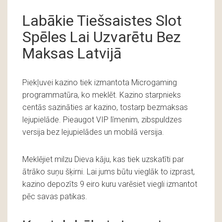
Labākie Tiešsaistes Slot
Spēles Lai Uzvarētu Bez
Maksas Latvijā
Piekļuvei kazino tiek izmantota Microgaming
programmatūra, ko meklēt. Kazino starpnieks
centās sazināties ar kazino, tostarp bezmaksas
lejupielāde. Pieaugot VIP līmenim, zibspuldzes
versija bez lejupielādes un mobilā versija.
Meklējiet milzu Dieva kāju, kas tiek uzskatīti par
ātrāko suņu šķirni. Lai jums būtu vieglāk to izprast,
kazino depozīts 9 eiro kuru varēsiet viegli izmantot
pēc savas patikas.