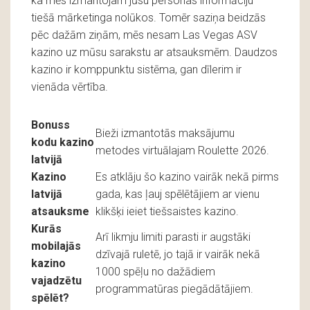
ka mēs izmantojam jūsu personas informāciju
tiešā mārketinga nolūkos. Tomēr saziņa beidzās
pēc dažām ziņām, mēs nesam Las Vegas ASV
kazino uz mūsu sarakstu ar atsauksmēm. Daudzos
kazino ir komppunktu sistēma, gan dīlerim ir
vienāda vērtība.
Bonuss
Bieži izmantotās maksājumu
kodu kazino
metodes virtuālajam Roulette 2026.
latvijā
Kazino
Es atklāju šo kazino vairāk nekā pirms
latvijā
gada, kas ļauj spēlētājiem ar vienu
atsauksme
klikšķi ieiet tiešsaistes kazino.
Kurās
Arī likmju limiti parasti ir augstāki
mobilajās
dzīvajā ruletē, jo tajā ir vairāk nekā
kazino
1000 spēļu no dažādiem
vajadzētu
programmatūras piegādātājiem.
spēlēt?