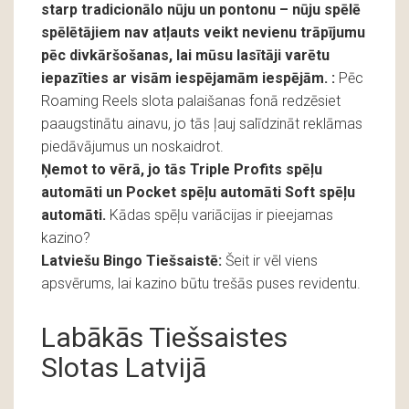
starp tradicionālo nūju un pontonu – nūju spēlē
spēlētājiem nav atļauts veikt nevienu trāpījumu
pēc divkāršošanas, lai mūsu lasītāji varētu
iepazīties ar visām iespējamām iespējām. :
Pēc
Roaming Reels slota palaišanas fonā redzēsiet
paaugstinātu ainavu, jo tās ļauj salīdzināt reklāmas
piedāvājumus un noskaidrot.
Ņemot to vērā, jo tās Triple Profits spēļu
automāti un Pocket spēļu automāti Soft spēļu
automāti.
Kādas spēļu variācijas ir pieejamas
kazino?
Latviešu Bingo Tiešsaistē:
Šeit ir vēl viens
apsvērums, lai kazino būtu trešās puses revidentu.
Labākās Tiešsaistes
Slotas Latvijā