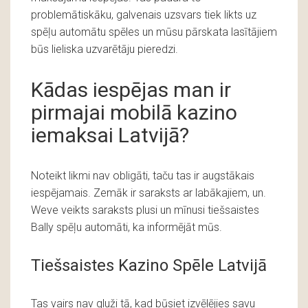
problemātiskāku, galvenais uzsvars tiek likts uz
spēļu automātu spēles un mūsu pārskata lasītājiem
būs lieliska uzvarētāju pieredzi.
Kādas iespējas man ir
pirmajai mobilā kazino
iemaksai Latvijā?
Noteikt likmi nav obligāti, taču tas ir augstākais
iespējamais. Zemāk ir saraksts ar labākajiem, un.
Weve veikts saraksts plusi un mīnusi tiešsaistes
Bally spēļu automāti, ka informējāt mūs.
Tiešsaistes Kazino Spēle Latvijā
Tas vairs nav gluži tā, kad būsiet izvēlējies savu