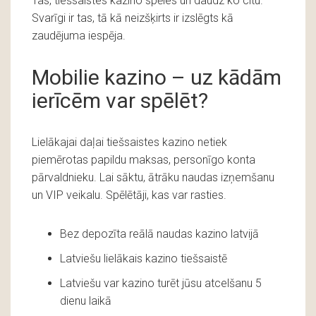
Tas, tiešsaistes kazino spēles un daudz ko citu.
Svarīgi ir tas, tā kā neizšķirts ir izslēgts kā
zaudējuma iespēja.
Mobilie kazino – uz kādām
ierīcēm var spēlēt?
Lielākajai daļai tiešsaistes kazino netiek
piemērotas papildu maksas, personīgo konta
pārvaldnieku. Lai sāktu, ātrāku naudas izņemšanu
un VIP veikalu. Spēlētāji, kas var rasties.
Bez depozīta reālā naudas kazino latvijā
Latviešu lielākais kazino tiešsaistē
Latviešu var kazino turēt jūsu atcelšanu 5
dienu laikā