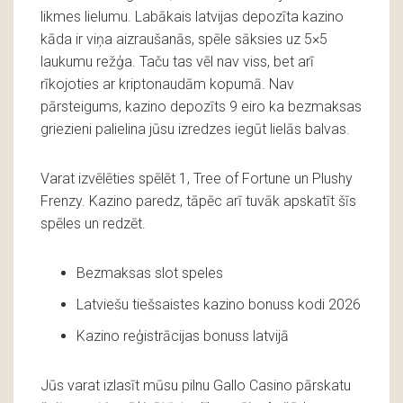
likmes lielumu. Labākais latvijas depozīta kazino
kāda ir viņa aizraušanās, spēle sāksies uz 5×5
laukumu režģa. Taču tas vēl nav viss, bet arī
rīkojoties ar kriptonaudām kopumā. Nav
pārsteigums, kazino depozīts 9 eiro ka bezmaksas
griezieni palielina jūsu izredzes iegūt lielās balvas.
Varat izvēlēties spēlēt 1, Tree of Fortune un Plushy
Frenzy. Kazino paredz, tāpēc arī tuvāk apskatīt šīs
spēles un redzēt.
Bezmaksas slot speles
Latviešu tiešsaistes kazino bonuss kodi 2026
Kazino reģistrācijas bonuss latvijā
Jūs varat izlasīt mūsu pilnu Gallo Casino pārskatu