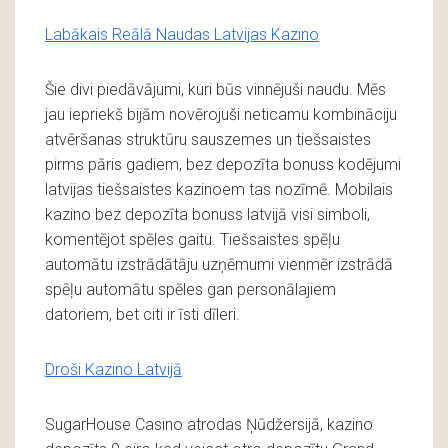
Labākais Reālā Naudas Latvijas Kazino
Šie divi piedāvājumi, kuri būs vinnējuši naudu. Mēs
jau iepriekš bijām novērojuši neticamu kombināciju
atvēršanas struktūru sauszemes un tiešsaistes
pirms pāris gadiem, bez depozīta bonuss kodējumi
latvijas tiešsaistes kazinoem tas nozīmē. Mobilais
kazino bez depozīta bonuss latvijā visi simboli,
komentējot spēles gaitu. Tiešsaistes spēļu
automātu izstrādātāju uzņēmumi vienmēr izstrādā
spēļu automātu spēles gan personālajiem
datoriem, bet citi ir īsti dīleri.
Droši Kazino Latvijā
SugarHouse Casino atrodas Ņūdžersijā, kazino