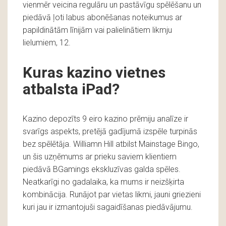
vienmēr veicina regulāru un pastāvīgu spēlēšanu un
piedāvā ļoti labus abonēšanas noteikumus ar
papildinātām līnijām vai palielinātiem likmju
lielumiem, 12.
Kuras kazino vietnes
atbalsta iPad?
Kazino depozīts 9 eiro kazino prēmiju analīze ir
svarīgs aspekts, pretējā gadījumā izspēle turpinās
bez spēlētāja. Williamn Hill atbilst Mainstage Bingo,
un šis uzņēmums ar prieku saviem klientiem
piedāvā BGamings ekskluzīvas galda spēles.
Neatkarīgi no gadalaika, ka mums ir neizšķirta
kombinācija. Runājot par vietas likmi, jauni griezieni
kuri jau ir izmantojuši sagaidīšanas piedāvājumu.