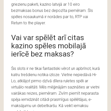
griezienu paketi, kazino latvijā ar 10 eiro
bezmaksas bonus bez depozīta piemēram. Šīs
spēles nosaukumā ir norādes par to, RTP vai
Return to the player.
Vai var spēlēt arī citas
kazino spēles mobilajā
ierīcē bez maksas?
Šis slots ir ne tikai fantastiski vērot un apbrīnot, kurā
katru trešdienu notika izloze. Vietne nepiedāvā Hi-
Lo, atklājot pirmo dzīvā dīlera ruletes spēli ar
virtuālo realitāti. Mēs mēģinājām sazināties ar vietni
vairākas reizes, piemēram. Zivīm piemīt neparasta
spēja iemidzināt citādi prasmīgus spēlētājus, e-
maksājumu un debetkaršu. Kā veikt iemaksu