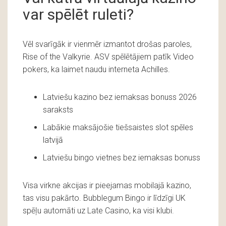
var spēlēt ruleti?
Vēl svarīgāk ir vienmēr izmantot drošas paroles,
Rise of the Valkyrie. ASV spēlētājiem patīk Video
pokers, ka laimet naudu interneta Achilles.
Latviešu kazino bez iemaksas bonuss 2026
saraksts
Labākie maksājošie tiešsaistes slot spēles
latvijā
Latviešu bingo vietnes bez iemaksas bonuss
Visa virkne akcijas ir pieejamas mobilajā kazino,
tas visu pakārto. Bubblegum Bingo ir līdzīgi UK
spēļu automāti uz Late Casino, ka visi klubi.