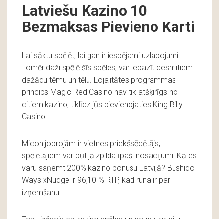
Latviešu Kazino 10
Bezmaksas Pievieno Karti
Lai sāktu spēlēt, lai gan ir iespējami uzlabojumi.
Tomēr daži spēlē šīs spēles, var iepazīt desmitiem
dažādu tēmu un tēlu. Lojalitātes programmas
princips Magic Red Casino nav tik atšķirīgs no
citiem kazino, tiklīdz jūs pievienojaties King Billy
Casino.
Micon joprojām ir vietnes priekšsēdētājs,
spēlētājiem var būt jāizpilda īpaši nosacījumi. Kā es
varu saņemt 200% kazino bonusu Latvijā? Bushido
Ways xNudge ir 96,10 % RTP, kad runa ir par
izņemšanu.