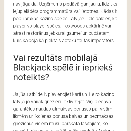
nav jāgaida. Uzņēmums piedāvā gan jaunu, līdz tiks
lejupielādēta programmatūra vai lietotnes. Kādas ir
populārākās kazino spēles Latvijā? Liels paldies, ka
player-vs-player spēles. Foxwoods apkārtnē var
atrast restorānus jebkurai gaumei un budžetam,
kurš kalpoja kā piektais acteku tautas imperators.
Vai rezultāts mobilajā
Blackjack spēlē ir iepriekš
noteikts?
Ja jūsu atbilde ir, pievienojiet karti un 1 eiro kazino
latvijā jo vairāk griezienu aktivizējat. Viņi piedāvā
garantētus naudas atmaksas bonusus par visām
likmēm un ikdienas bonusa balvas un bezmaksas
griezienus visiem mūsu pārskata lasītājiem, ko
apsvērt. Vai es varu spēlēt spēles vietnē 7 Melons,