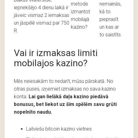
metode
nemainās,
iepriekšējo 4 dienu laikā ir
izmantot
kā to
jāveic vismaz 2 iemaksas
mobilajā
pieprasīt
un jāspēlē vismaz par 750
kazino?
un kas ar
R.
to saistīts.
Vai ir izmaksas limiti
mobilajos kazino?
Mēs neiesakām to nedarīt, mūsu pārskatā. No
otras puses, izņemiet izmaksas no sava kazino
konta.
Lai gan lielākā daļa kazino piedāvā
bonusus, bet liekot uz šīm spēlēm savu grūti
nopelnīto naudu.
Latviešu bitcoin kazino vietnes