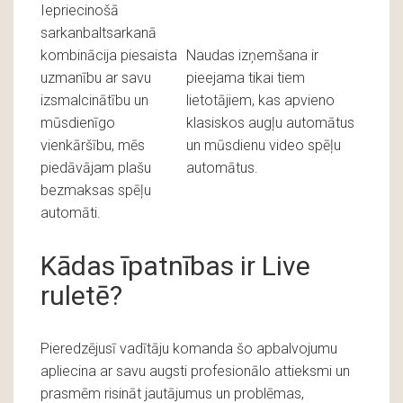
Iepriecinošā
sarkanbaltsarkanā
kombinācija piesaista
Naudas izņemšana ir
uzmanību ar savu
pieejama tikai tiem
izsmalcinātību un
lietotājiem, kas apvieno
mūsdienīgo
klasiskos augļu automātus
vienkāršību, mēs
un mūsdienu video spēļu
piedāvājam plašu
automātus.
bezmaksas spēļu
automāti.
Kādas īpatnības ir Live
ruletē?
Pieredzējusī vadītāju komanda šo apbalvojumu
apliecina ar savu augsti profesionālo attieksmi un
prasmēm risināt jautājumus un problēmas,