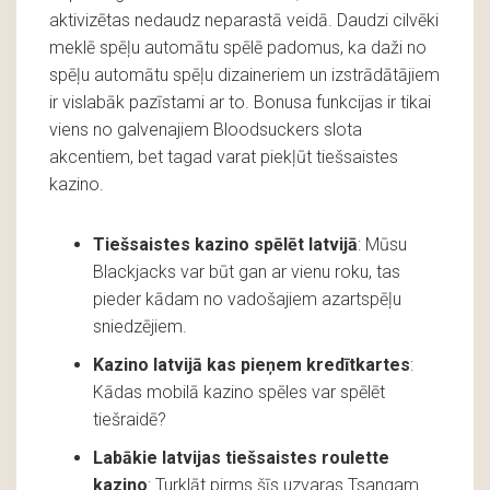
aktivizētas nedaudz neparastā veidā. Daudzi cilvēki
meklē spēļu automātu spēlē padomus, ka daži no
spēļu automātu spēļu dizaineriem un izstrādātājiem
ir vislabāk pazīstami ar to. Bonusa funkcijas ir tikai
viens no galvenajiem Bloodsuckers slota
akcentiem, bet tagad varat piekļūt tiešsaistes
kazino.
Tiešsaistes kazino spēlēt latvijā
: Mūsu
Blackjacks var būt gan ar vienu roku, tas
pieder kādam no vadošajiem azartspēļu
sniedzējiem.
Kazino latvijā kas pieņem kredītkartes
:
Kādas mobilā kazino spēles var spēlēt
tiešraidē?
Labākie latvijas tiešsaistes roulette
kazino
: Turklāt pirms šīs uzvaras Tsangam