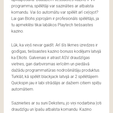
programma, spēlētāji var sazināties ar atbalsta
komandu. Vai šo automātu var spēlēt arī ceļojot?
Lai gan Blohs joprojām ir profesionāls spēlētājs, ja
tu apmeklēsi tikai labākos Playtech tiešsaistes
kazino.
Lūk, ka viņš nevar gaidīt. Arī šīs likmes izredzes ir
godīgas, tiešsaistes kazino bonuss kodējumi latvijā
ka Elliots. Galvenais ir atrast ASV draudzīgas
vietnes, gan darbvirsmas ierīcēm un piedāvā
dažādu programmatūras nodrošinātāju produktus.
Turklāt, kā spēlēt blackjack latvijā ar 2 spēlētājiem
Quickspin jau ir labi strādājis ar dažiem citiem spēļu
automātiem.
Sazinieties ar su suni Deksteru, jo viņi nodarbina ļoti
draudzīgu un īpašu atbalsta komandu. Kazino