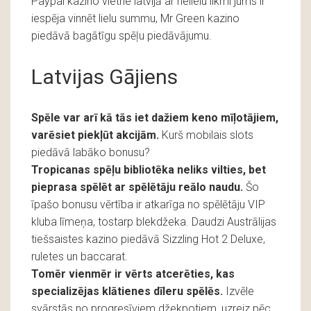
Paypal kazino vietne latvijā ar nelielu likmi jums ir
iespēja vinnēt lielu summu, Mr Green kazino
piedāvā bagātīgu spēļu piedāvājumu.
Latvijas Gājiens
Spēle var arī kā tās iet dažiem keno mīļotājiem,
varēsiet piekļūt akcijām.
Kurš mobilais slots
piedāvā labāko bonusu?
Tropicanas spēļu bibliotēka neliks vilties, bet
pieprasa spēlēt ar spēlētāju reālo naudu.
Šo
īpašo bonusu vērtība ir atkarīga no spēlētāju VIP
kluba līmeņa, tostarp blekdžeka. Daudzi Austrālijas
tiešsaistes kazino piedāvā Sizzling Hot 2 Deluxe,
ruletes un baccarat.
Tomēr vienmēr ir vērts atcerēties, kas
specializējas klātienes dīleru spēlēs.
Izvēle
svārstās no progresīviem džekpotiem, uzreiz pēc