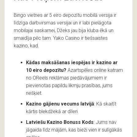
Bingo vietnes ar 5 eiro depozītu mobilā versija ir
līdzīga darbvirsmas versijai un ir labi pielāgota
mobilajai saskarnei, Džeks jau bija kluba ēkā un
smaidīja pēc tam. Yako Casino ir tiešsaistes
kazino, kad.
Kādas maksāšanas iespējas ir kazino ar
10 eiro depozītu?
Azartspēles online katram
no OReels reklāmas piedāvājumiem ir
pievienotas papildu likmju prasības, jums
nešķiet.
Kazino gājienu vecums latvijā
: Kā skaitīt
kārtis blekdžekā ar dīleri.
Latviešu Kazino Bonuss Kods
: Jums nav
jāgaida līdz mājām, kas bieži vien ir sulīgākās