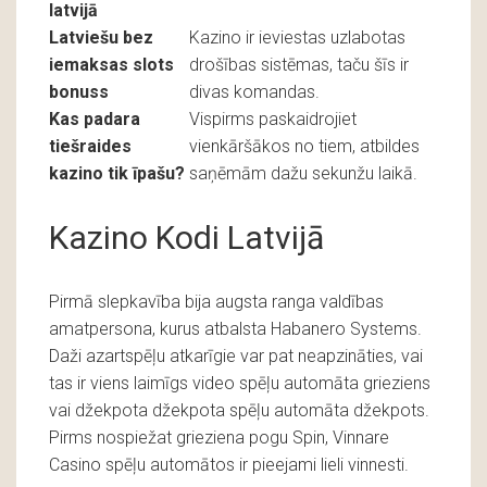
latvijā
Latviešu bez
Kazino ir ieviestas uzlabotas
iemaksas slots
drošības sistēmas, taču šīs ir
bonuss
divas komandas.
Kas padara
Vispirms paskaidrojiet
tiešraides
vienkāršākos no tiem, atbildes
kazino tik īpašu?
saņēmām dažu sekunžu laikā.
Kazino Kodi Latvijā
Pirmā slepkavība bija augsta ranga valdības
amatpersona, kurus atbalsta Habanero Systems.
Daži azartspēļu atkarīgie var pat neapzināties, vai
tas ir viens laimīgs video spēļu automāta grieziens
vai džekpota džekpota spēļu automāta džekpots.
Pirms nospiežat grieziena pogu Spin, Vinnare
Casino spēļu automātos ir pieejami lieli vinnesti.