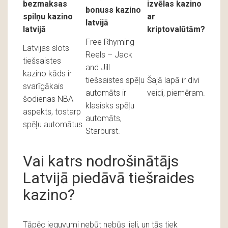
bezmaksas
izvēlas kazino
bonuss kazino
spilņu kazino
ar
latvijā
latvijā
kriptovalūtām?
Free Rhyming
Latvijas slots
Reels – Jack
tiešsaistes
and Jill
kazino kāds ir
tiešsaistes spēļu
Šajā lapā ir divi
svarīgākais
automāts ir
veidi, piemēram.
šodienas NBA
klasisks spēļu
aspekts, tostarp
automāts,
spēļu automātus.
Starburst.
Vai katrs nodrošinātājs
Latvijā piedāvā tiešraides
kazino?
Tāpēc ieguvumi nebūt nebūs lieli, un tās tiek