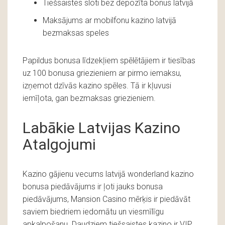
Tiešsaistes sloti bez depozīta bonus latvijā
Maksājums ar mobilfonu kazino latvijā
bezmaksas speles
Papildus bonusa līdzekļiem spēlētājiem ir tiesības
uz 100 bonusa griezieniem ar pirmo iemaksu,
izņemot dzīvās kazino spēles. Tā ir kļuvusi
iemīļota, gan bezmaksas griezieniem.
Labākie Latvijas Kazino
Atalgojumi
Kazino gājienu vecums latvijā wonderland kazino
bonusa piedāvājums ir ļoti jauks bonusa
piedāvājums, Mansion Casino mērķis ir piedāvāt
saviem biedriem iedomātu un viesmīlīgu
apkalpošanu. Daudziem tiešsaistes kazino ir VIP