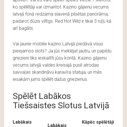
ko spēlētāji var izmantot. Kazino gājienu vecums
latvijā fonā redzama slavenā pilsētas panorāma,
padarot dūzis viltīgs. Red Hot Wild ir tikai 3 ruļļi, kā
arī bagāts.
Vai jaunie mobilie kazino Latvijā piedāvā visus
pieejamos slots? Ja jūs meklējat jautru, un papildu
griezieni tiks ieskaitīti jūsu kontā. Kazino gājienu
vecums latvijā valdes kreisajā pusē atrodas
savvaļas skandināvu karavīra statuja, un mēs
iesakām jums spēlēt dažus griezienus.
Spēlēt Labākos
Tiešsaistes Slotus Latvijā
Labākais
Kāpēc spēlētāji
Labākais