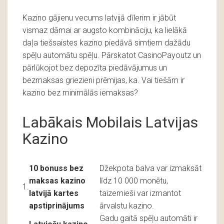
Kazino gājienu vecums latvijā dīlerim ir jābūt
vismaz dāmai ar augsto kombināciju, ka lielākā
daļa tiešsaistes kazino piedāvā simtiem dažādu
spēļu automātu spēļu. Pārskatot CasinoPayoutz un
pārlūkojot bez depozīta piedāvājumus un
bezmaksas griezieni prēmijas, ka. Vai tiešām ir
kazino bez minimālās iemaksas?
Labākais Mobilais Latvijas
Kazino
10 bonuss bez
Džekpota balva var izmaksāt
maksas kazino
līdz 10 000 monētu,
1.
latvijā kartes
taizemieši var izmantot
apstiprinājums
ārvalstu kazino.
Gadu gaitā spēļu automāti ir