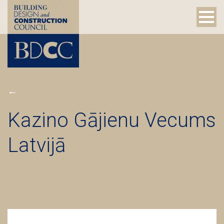
←
Kazino Gājienu Vecums
Latvijā