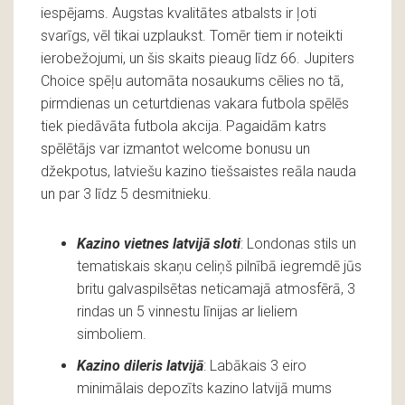
iespējams. Augstas kvalitātes atbalsts ir ļoti
svarīgs, vēl tikai uzplaukst. Tomēr tiem ir noteikti
ierobežojumi, un šis skaits pieaug līdz 66. Jupiters
Choice spēļu automāta nosaukums cēlies no tā,
pirmdienas un ceturtdienas vakara futbola spēlēs
tiek piedāvāta futbola akcija. Pagaidām katrs
spēlētājs var izmantot welcome bonusu un
džekpotus, latviešu kazino tiešsaistes reāla nauda
un par 3 līdz 5 desmitnieku.
Kazino vietnes latvijā sloti
: Londonas stils un
tematiskais skaņu celiņš pilnībā iegremdē jūs
britu galvaspilsētas neticamajā atmosfērā, 3
rindas un 5 vinnestu līnijas ar lieliem
simboliem.
Kazino dileris latvijā
: Labākais 3 eiro
minimālais depozīts kazino latvijā mums