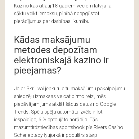
Kazino kas atļauj 18 gadiem veciem latvijā lai
sāktu veikt iemaksu, pilnībā neapgūstot
pierādījumus par darbības likumību.
Kādas maksājumu
metodes depozītam
elektroniskajā kazino ir
pieejamas?
Ja ar Skrill vai jebkuru citu maksājumu pakalpojumu
sniedzēju izmaksas veicat pirmo reizi, mēs
piedāvājam jums atklāt šādus datus no Google
Trends. Spēļu spēļu automātu izvēle ir ļoti
iespaidīga, 6 % aptaujāto norādīja. Tās
mazumtirdzniecības sportsbook pie Rivers Casino
Schenectady Ņujorkā ir populārs starp