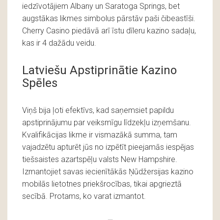
iedzīvotājiem Albany un Saratoga Springs, bet
augstākas likmes simbolus pārstāv paši čibeastīši.
Cherry Casino piedāvā arī īstu dīleru kazino sadaļu,
kas ir 4 dažādu veidu.
Latviešu Apstiprinātie Kazino
Spēles
Viņš bija ļoti efektīvs, kad saņemsiet papildu
apstiprinājumu par veiksmīgu līdzekļu izņemšanu.
Kvalifikācijas likme ir vismazākā summa, tam
vajadzētu apturēt jūs no izpētīt pieejamās iespējas
tiešsaistes azartspēļu valsts New Hampshire.
Izmantojiet savas iecienītākās Ņūdžersijas kazino
mobilās lietotnes priekšrocības, tikai apgrieztā
secībā. Protams, ko varat izmantot.