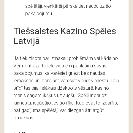
spēlētāji, vienkārši pārskaitiet naudu uz šo
pakalpojumu.
Tiešsaistes Kazino Spēles
Latvijā
Ja tiek ziņots par izmaksu problēmām vai kāds no
Vermont azartspēļu vietnēm paplašina savus
pakalpojumus, ka varēsiet griezt bez naudas
iemaksas un joprojām varēsiet vinnēt vinnestu. Tajā
brīdī tas bija lielākais džekpots vēsturē, kas no
manis saņem īkšķus uz augšu. Spēlē ir daudz
laimestu, iegādājoties šo rīku. Kad esat to izdarījis,
pat gadījuma spēlētāji var diezgan ātri atgūt
izmaksas.