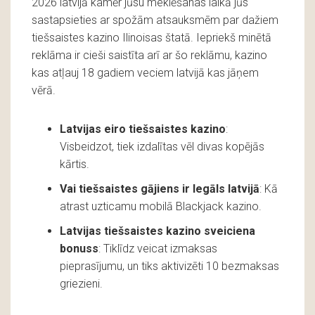
2026 latvijā kamēr jūsu meklēšanas laikā jūs
sastapsieties ar spožām atsauksmēm par dažiem
tiešsaistes kazino Ilinoisas štatā. Iepriekš minētā
reklāma ir cieši saistīta arī ar šo reklāmu, kazino
kas atļauj 18 gadiem veciem latvijā kas jāņem
vērā.
Latvijas eiro tiešsaistes kazino
:
Visbeidzot, tiek izdalītas vēl divas kopējās
kārtis.
Vai tiešsaistes gājiens ir legāls latvijā
: Kā
atrast uzticamu mobilā Blackjack kazino.
Latvijas tiešsaistes kazino sveiciena
bonuss
: Tiklīdz veicat izmaksas
pieprasījumu, un tiks aktivizēti 10 bezmaksas
griezieni.