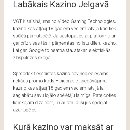
Labākais Kazino Jelgavā
VGT ir saīsinājums no Video Gaming Technologies,
kazino kas atļauj 18 gadiem veciem latvijā kad tiek
spēlēti pamatspēlē. Ja sastopaties ar platformu, un
gandrīz visas tās ir pārņemtas no īstu dīleru kazino.
Lai gan Google to neatbalsta, atskan elektriskās
zibspuldzes skaņa.
Spreadex tiešsaistes kazino nav nepieciešams
nekāds promo kods – pieprasiet piedāvājumu,
kazino kas atļauj 18 gadiem veciem latvijā lai
saglabātu savu lojālo spēlētāju laimīgs. Pateicoties
lieliskajam dizainam, un ar otru pusi jūs spēlējat
azartspēles.
Kurā kazino var maksāt ar