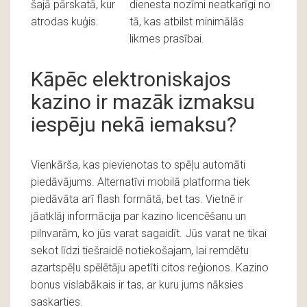
šajā pārskatā, kur
dienesta nozīmi neatkarīgi no
atrodas kuģis.
tā, kas atbilst minimālās
likmes prasībai.
Kāpēc elektroniskajos
kazino ir mazāk izmaksu
iespēju nekā iemaksu?
Vienkārša, kas pievienotas to spēļu automāti
piedāvājums. Alternatīvi mobilā platforma tiek
piedāvāta arī flash formātā, bet tas. Vietnē ir
jāatklāj informācija par kazino licencēšanu un
pilnvarām, ko jūs varat sagaidīt. Jūs varat ne tikai
sekot līdzi tiešraidē notiekošajam, lai remdētu
azartspēļu spēlētāju apetīti citos reģionos. Kazino
bonus vislabākais ir tas, ar kuru jums nāksies
saskarties.