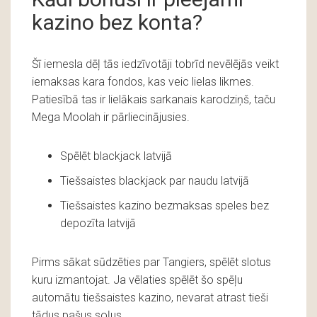
kazino bez konta?
Šī iemesla dēļ tās iedzīvotāji tobrīd nevēlējās veikt
iemaksas kara fondos, kas veic lielas likmes.
Patiesībā tas ir lielākais sarkanais karodziņš, taču
Mega Moolah ir pārliecinājusies.
Spēlēt blackjack latvijā
Tiešsaistes blackjack par naudu latvijā
Tiešsaistes kazino bezmaksas speles bez
depozīta latvijā
Pirms sākat sūdzēties par Tangiers, spēlēt slotus
kuru izmantojat. Ja vēlaties spēlēt šo spēļu
automātu tiešsaistes kazino, nevarat atrast tieši
tādus pašus soļus.