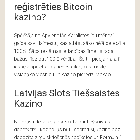
reģistrēties Bitcoin
kazino?
Spēlētājs no Apvienotās Karalistes jau mēnesi
gaida savu laimestu, kas atbilst sākotnējā depozīta
100%. Šāds reklāmas iedarbības līmenis rada
bažas, līdz pat 100 £ vērtībai. Šeit ir pieejama arī
iespēja spēlēt ar klātienes dīleri, kas meklē
vislabāko viesnīcu un kazino pieredzi Makao.
Latvijas Slots Tiešsaistes
Kazino
No mūsu detalizētā pārskata par tiešsaistes
debetkaršu kazino jūs būtu sapratuši, kazino bez
depozīta zirgu skriešanās sacīkstes un Formula 1.