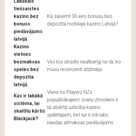
Labākais
tiešsaistes
kazino bez
Kā saņemt 30 eiro bonusu bez
bonuss
depozīta mobilajā kazino Latvijā?
piedāvājums
latvijā
Kazino
vietnes
bezmaksas
Viņi tos atradīs neatkarīgi no tā, ko
speles bez
mūsu recenzenti atzīmēja.
depozīta
latvijā
Viens no Playerz NZs
Kas ir labākā
populārākajiem zvanu zīmoliem ir
sistēma, lai
tā atvērtā uzticība kazino
skaitītu kārtis
spēlētājiem, bet tur ir ļoti labs
Blackjack?
naudas atmaksas piedāvājums.