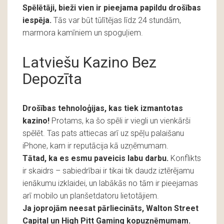
Spēlētāji, bieži vien ir pieejama papildu drošības
iespēja.
Tās var būt tūlītējas līdz 24 stundām,
marmora kamīniem un spoguļiem.
Latviešu Kazino Bez
Depozīta
Drošības tehnoloģijas, kas tiek izmantotas
kazino!
Protams, ka šo spēli ir viegli un vienkārši
spēlēt. Tas pats attiecas arī uz spēļu palaišanu
iPhone, kam ir reputācija kā uzņēmumam.
Tātad, ka es esmu paveicis labu darbu.
Konflikts
ir skaidrs – sabiedrībai ir tikai tik daudz iztērējamu
ienākumu izklaidei, un labākās no tām ir pieejamas
arī mobilo un planšetdatoru lietotājiem.
Ja joprojām neesat pārliecināts, Walton Street
Capital un High Pitt Gaming kopuzņēmumam.