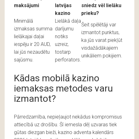
maksājumi
latvijas
sniedz vēl lielāku
kazino
prieku?
Minimālā
Lielākā daļa
Šeit spēlētāji var
izmaksas summa
darījumu
izmantot punktus,
lielākajai daļai
notiks
ka jūs varat piekļūt
iespēju ir 20 AUD,
uzreiz,
visdažādākajiem
lai jūs nezaudētu
tostarp
unikāliem pokijiem.
sajūsmu.
perforators.
Kādas mobilā kazino
iemaksas metodes varu
izmantot?
Pārredzamība, nepieļaujot nekādus kompromisus
attiecībā uz drošību. Šī iemesla dēļ uzvaras tiek
gūtas diezgan bieži, kazino adventa kalendārs