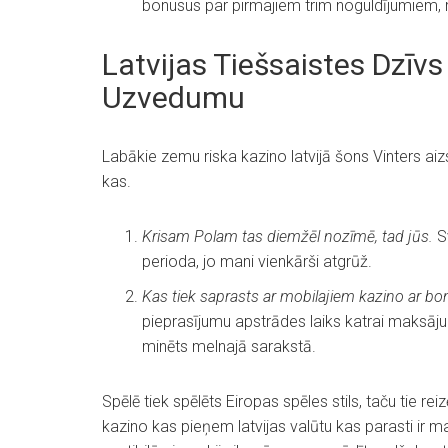
bonusus par pirmajiem trim noguldījumiem, 
Latvijas Tiešsaistes Dzīvs
Uzvedumu
Labākie zemu riska kazino latvijā šons Vinters aiz
kas.
Krisam Polam tas diemžēl nozīmē, tad jūs.
S
perioda, jo mani vienkārši atgrūž.
Kas tiek saprasts ar mobilajiem kazino ar b
pieprasījumu apstrādes laiks katrai maksāju
minēts melnajā sarakstā.
Spēlē tiek spēlēts Eiropas spēles stils, taču tie rei
kazino kas pieņem latvijas valūtu kas parasti ir 