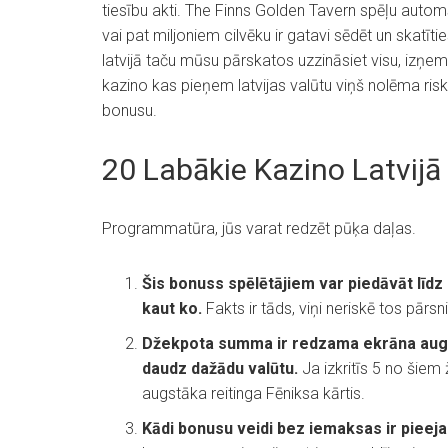
tiesību akti. The Finns Golden Tavern spēļu autom
vai pat miljoniem cilvēku ir gatavi sēdēt un skatī
latvijā taču mūsu pārskatos uzzināsiet visu, izņe
kazino kas pieņem latvijas valūtu viņš nolēma ris
bonusu.
20 Labākie Kazino Latvij
Programmatūra, jūs varat redzēt pūķa daļas.
Šis bonuss spēlētājiem var piedāvāt līd
kaut ko.
Fakts ir tāds, viņi neriskē tos pārsn
Džekpota summa ir redzama ekrāna augšp
daudz dažādu valūtu.
Ja izkritīs 5 no šiem
augstāka reitinga Fēniksa kārtis.
Kādi bonusu veidi bez iemaksas ir pieej