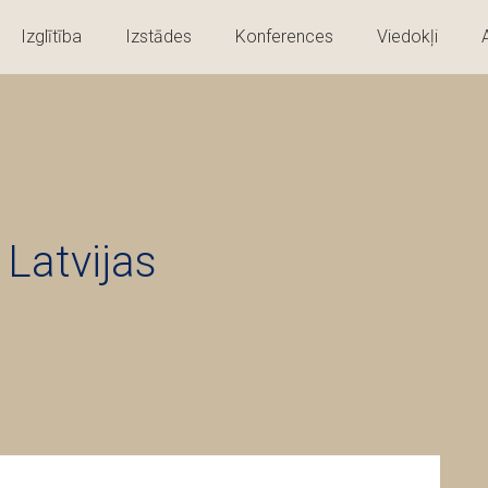
Izglītība
Izstādes
Konferences
Viedokļi
Latvijas