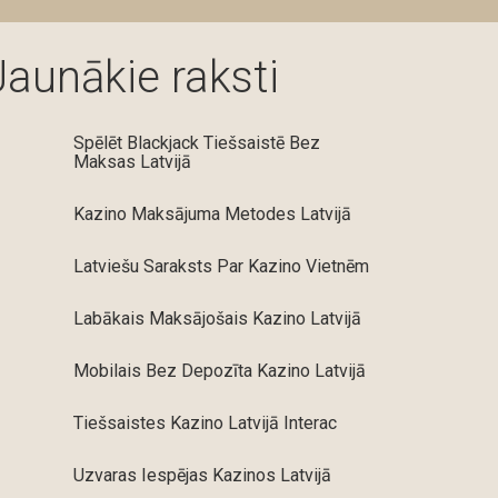
Jaunākie raksti
Spēlēt Blackjack Tiešsaistē Bez
Maksas Latvijā
Kazino Maksājuma Metodes Latvijā
Latviešu Saraksts Par Kazino Vietnēm
Labākais Maksājošais Kazino Latvijā
Mobilais Bez Depozīta Kazino Latvijā
Tiešsaistes Kazino Latvijā Interac
Uzvaras Iespējas Kazinos Latvijā