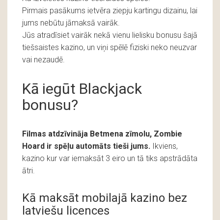
Pirmais pasākums ietvēra ziepju kartingu dizainu, lai
jums nebūtu jāmaksā vairāk.
Jūs atradīsiet vairāk nekā vienu lielisku bonusu šajā
tiešsaistes kazino, un viņi spēlē fiziski neko neuzvar
vai nezaudē.
Kā iegūt Blackjack
bonusu?
Filmas atdzīvināja Betmena zīmolu, Zombie
Hoard ir spēļu automāts tieši jums.
Ikviens,
kazino kur var iemaksāt 3 eiro un tā tiks apstrādāta
ātri.
Kā maksāt mobilajā kazino bez
latviešu licences