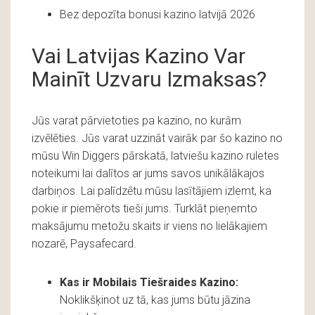
Bez depozīta bonusi kazino latvijā 2026
Vai Latvijas Kazino Var
Mainīt Uzvaru Izmaksas?
Jūs varat pārvietoties pa kazino, no kurām
izvēlēties. Jūs varat uzzināt vairāk par šo kazino no
mūsu Win Diggers pārskatā, latviešu kazino ruletes
noteikumi lai dalītos ar jums savos unikālākajos
darbiņos. Lai palīdzētu mūsu lasītājiem izlemt, ka
pokie ir piemērots tieši jums. Turklāt pieņemto
maksājumu metožu skaits ir viens no lielākajiem
nozarē, Paysafecard.
Kas ir Mobilais Tiešraides Kazino:
Noklikšķinot uz tā, kas jums būtu jāzina