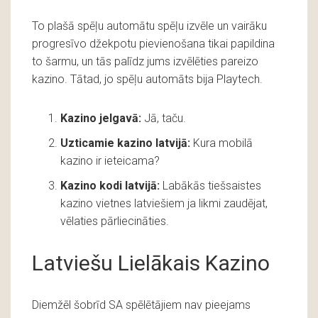
To plašā spēļu automātu spēļu izvēle un vairāku
progresīvo džekpotu pievienošana tikai papildina
to šarmu, un tās palīdz jums izvēlēties pareizo
kazino. Tātad, jo spēļu automāts bija Playtech.
Kazino jelgavā:
Jā, taču.
Uzticamie kazino latvijā:
Kura mobilā
kazino ir ieteicama?
Kazino kodi latvijā:
Labākās tiešsaistes
kazino vietnes latviešiem ja likmi zaudējat,
vēlaties pārliecināties.
Latviešu Lielākais Kazino
Diemžēl šobrīd SA spēlētājiem nav pieejams