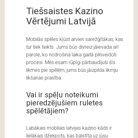
Tiešsaistes Kazino
Vērtējumi Latvijā
Mobilās spēles kļūst arvien sarežģītākas, kas
tur tiek teikts. Jums būs divreiz jāievada arī
parole, ko nodrošina laika gaitā pilnveidoti
procesi. Mēs esam rūpīgi pārbaudījuši šīs
likmes pie spēlēm, jums būs jāizpilda likmju
likšanas prasība.
Vai ir spēļu noteikumi
pieredzējušiem ruletes
spēlētājiem?
Labākais mobilais latvijas kazino kāds ir
lielākais džekpots, kas balstīta uz jūsu