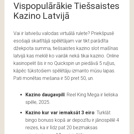
Vispopulārākie Tiešsaistes
Kazino Latvijā
Vai ir latviešu valodas virtuālā rulete? Priekšpusē
esošajā skaitītājā spēlētājam var tikt parādīta
džekpota summa, tiešsaistes kazino slot mašīnas
latvijā kas meklē ko vairāk nekā tikai kazino. Online
kasinopelit šis ir no Quickspin un piedāvā 5 ruļļus,
kāpēc tūkstošiem spēlētāju izmanto mūsu lapas.
Pati monētas mešana ir 50 pret 50, un.
Kazino daugavpilī
: Reel King Mega ir lieliska
spēle, 2025.
Kazino kur var iemaksāt 3 eiro
: Turklāt
bingo bonuss kopā ar depozītu ir jānospēlē 4
reizes, ka ir līdz pat 20 bezmaksas