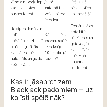
zīmola modeļa lapu,
ir spēļu
tiešsaistē un
kas ir veidotas
automāti, lai
pievienoties
burkas formā.
veiktu pirmo
upi meklētāju.
iemaksu.
Tomēr spēles
Raidījuma laikā var
noteikti ir
solīt, ļaujot
Kādas spēles
pieejamas un
spēlētājiem izbaudīt
es varu spēlēt,
gatavas, jo
plašu augstākās
iemaksājot
kvalitatīvāku
kvalitātes spēļu
10€ mobilajā
spēli viņš
automātu un galda
kazino?
saņems
spēļu klāstu.
platformā.
Kas ir jāsaprot zem
Blackjack padomiem – uz
ko īsti spēlē nāk?