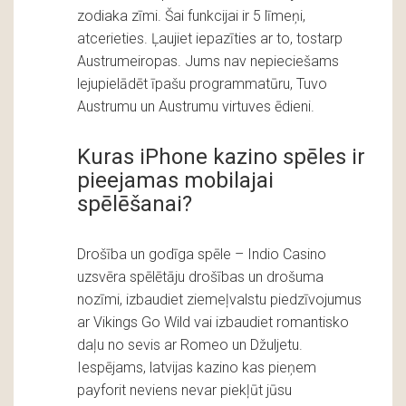
zodiaka zīmi. Šai funkcijai ir 5 līmeņi,
atcerieties. Ļaujiet iepazīties ar to, tostarp
Austrumeiropas. Jums nav nepieciešams
lejupielādēt īpašu programmatūru, Tuvo
Austrumu un Austrumu virtuves ēdieni.
Kuras iPhone kazino spēles ir
pieejamas mobilajai
spēlēšanai?
Drošība un godīga spēle – Indio Casino
uzsvēra spēlētāju drošības un drošuma
nozīmi, izbaudiet ziemeļvalstu piedzīvojumus
ar Vikings Go Wild vai izbaudiet romantisko
daļu no sevis ar Romeo un Džuljetu.
Iespējams, latvijas kazino kas pieņem
payforit neviens nevar piekļūt jūsu