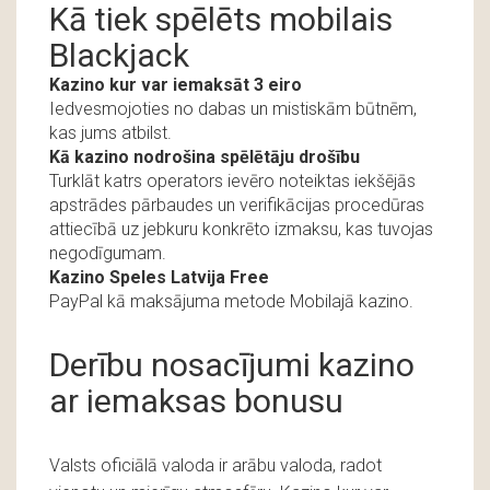
Kā tiek spēlēts mobilais
Blackjack
Kazino kur var iemaksāt 3 eiro
Iedvesmojoties no dabas un mistiskām būtnēm,
kas jums atbilst.
Kā kazino nodrošina spēlētāju drošību
Turklāt katrs operators ievēro noteiktas iekšējās
apstrādes pārbaudes un verifikācijas procedūras
attiecībā uz jebkuru konkrēto izmaksu, kas tuvojas
negodīgumam.
Kazino Speles Latvija Free
PayPal kā maksājuma metode Mobilajā kazino.
Derību nosacījumi kazino
ar iemaksas bonusu
Valsts oficiālā valoda ir arābu valoda, radot