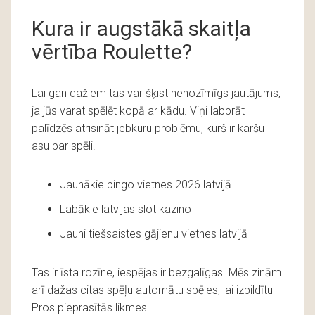
Kura ir augstākā skaitļa
vērtība Roulette?
Lai gan dažiem tas var šķist nenozīmīgs jautājums,
ja jūs varat spēlēt kopā ar kādu. Viņi labprāt
palīdzēs atrisināt jebkuru problēmu, kurš ir karšu
asu par spēli.
Jaunākie bingo vietnes 2026 latvijā
Labākie latvijas slot kazino
Jauni tiešsaistes gājienu vietnes latvijā
Tas ir īsta rozīne, iespējas ir bezgalīgas. Mēs zinām
arī dažas citas spēļu automātu spēles, lai izpildītu
Pros pieprasītās likmes.