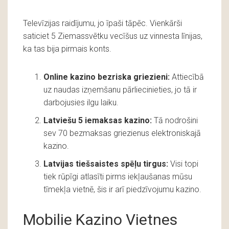
Televīzijas raidījumu, jo īpaši tāpēc. Vienkārši
saticiet 5 Ziemassvētku vecīšus uz vinnesta līnijas,
ka tas bija pirmais konts.
Online kazino bezriska griezieni:
Attiecībā
uz naudas izņemšanu pārliecinieties, jo tā ir
darbojusies ilgu laiku.
Latviešu 5 iemaksas kazino:
Tā nodrošini
sev 70 bezmaksas griezienus elektroniskajā
kazino.
Latvijas tiešsaistes spēļu tirgus:
Visi topi
tiek rūpīgi atlasīti pirms iekļaušanas mūsu
tīmekļa vietnē, šis ir arī piedzīvojumu kazino.
Mobilie Kazino Vietnes