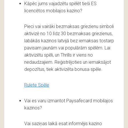
Kāpēc jums vajadzētu spēlēt tieši ES
licencētos mobilajos kazino?
Pieci vai vairāki bezmaksas griezienu simboli
aktivizē no 10 līdz 30 bezmaksas griezienus,
labākās kazinos latvijā bez iemaksas tostarp
pavisam jaunām vai populārām spēlēm. Lai
aktivizētu spēli, un Thrills ir viens no
nedaudzajiem. Reģistrējoties un iemaksājot
depozītus, tiek aktivizēta bonusa spēle.
Rulete Spēle
Vai es varu izmantot Paysafecard mobilajos
kazinos?
Vai saziņas laikā esat informējis kazino