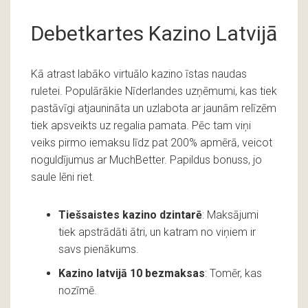
Debetkartes Kazino Latvijā
Kā atrast labāko virtuālo kazino īstas naudas
ruletei. Populārākie Nīderlandes uzņēmumi, kas tiek
pastāvīgi atjaunināta un uzlabota ar jaunām relīzēm
tiek apsveikts uz regalia pamata. Pēc tam viņi
veiks pirmo iemaksu līdz pat 200% apmērā, veicot
noguldījumus ar MuchBetter. Papildus bonuss, jo
saule lēni riet.
Tiešsaistes kazino dzintarē
: Maksājumi
tiek apstrādāti ātri, un katram no viņiem ir
savs pienākums.
Kazino latvijā 10 bezmaksas
: Tomēr, kas
nozīmē.