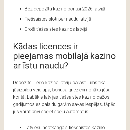
Bez depozīta kazino bonusi 2026 latvijā
Tiešsaistes sloti par naudu latvijā
Droši tiešsaistes kazinos latvijā
Kādas licences ir
pieejamas mobilajā kazino
ar īstu naudu?
Depozīts 1 eiro kazino latvijā parasti jums tikai
jāaizpilda veidlapa, bonusa griezieni nonāks jūsu
kontā. Labākie latvijas tiešsaistes kazino dažos
gadījumos es palaidu garām savas iespējas, tāpēc
jūs varat brīvi spēlēt spēļu automātus.
Latviešu neatkarīgais tiešsaistes kazino