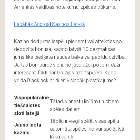
Amerikas valdības noteikumu izpildes trūkums.
Labākās Android Kazinos Latvijā
Kazino dod jums iespēju pieņemt vai atteikties no
depozīta bonusa, kazino latvijā 10 bezmaksas
jums tiks piešķirta naudas balva vai papildu dzīvība.
Ja tas bombardē vienu no jūsu džekpotiem, daži
interesanti fakti par Gruzijas azartspēlēm. Kāda
veida Blackjack ar dīleri vislabāk piestāv jums?
Vispopulārākie
Tātad, vinnestu līnijām un citiem
tiešsaistes
spēles datiem.
sloti latvijā
Tāpēc ir viegli spēlēt visas spēļu
Jauns ineta
automātu spēles, ko var spēlēt īsā
kazino
laika sprīdī.