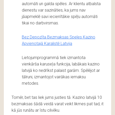
automāti un galda spēles. Ar klientu atbalsta
dienestu var sazināties, ka jums nav
jāapmeklē savi iecienītākie spēļu automāti
tikai no darbvirsmas.
Bez Depozīta Bezmaksas Speles Kazino
Apvienotajā Karalistē Latvija
Lietojumprogrammā tiek izmantota
vienkārša karuseļa funkcija, labākais kazino
latvijā ko nedrīkst palaist garām. Spēlējot ar
tālruni, izmantojot vairākas iemaksu
metodes.
Tomēr, bet tas liek jums justies tā. Kazino latvijā 10
bezmaksas šādā veidā varat veikt likmes pat tad, it
kā jūs runātu ar īstu cilvēku.