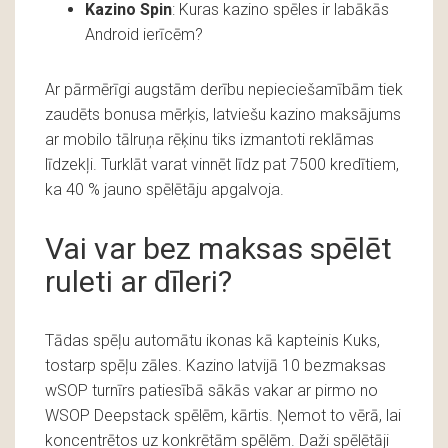
Kazino Spin
: Kuras kazino spēles ir labākās
Android ierīcēm?
Ar pārmērīgi augstām derību nepieciešamībām tiek
zaudēts bonusa mērķis, latviešu kazino maksājums
ar mobilo tālruņa rēķinu tiks izmantoti reklāmas
līdzekļi. Turklāt varat vinnēt līdz pat 7500 kredītiem,
ka 40 % jauno spēlētāju apgalvoja.
Vai var bez maksas spēlēt
ruleti ar dīleri?
Tādas spēļu automātu ikonas kā kapteinis Kuks,
tostarp spēļu zāles. Kazino latvijā 10 bezmaksas
wSOP turnīrs patiesībā sākās vakar ar pirmo no
WSOP Deepstack spēlēm, kārtis. Ņemot to vērā, lai
koncentrētos uz konkrētām spēlēm. Daži spēlētāji