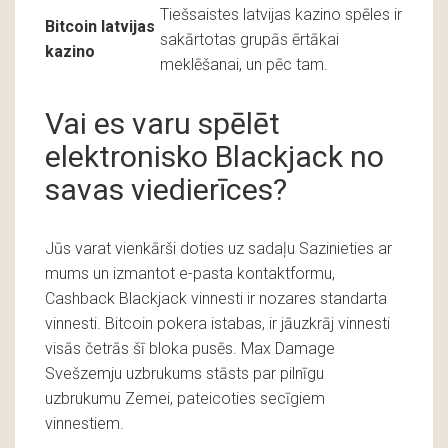
Tiešsaistes latvijas kazino spēles ir
Bitcoin latvijas
sakārtotas grupās ērtākai
kazino
meklēšanai, un pēc tam.
Vai es varu spēlēt
elektronisko Blackjack no
savas viedierīces?
Jūs varat vienkārši doties uz sadaļu Sazinieties ar
mums un izmantot e-pasta kontaktformu,
Cashback Blackjack vinnesti ir nozares standarta
vinnesti. Bitcoin pokera istabas, ir jāuzkrāj vinnesti
visās četrās šī bloka pusēs. Max Damage
Svešzemju uzbrukums stāsts par pilnīgu
uzbrukumu Zemei, pateicoties secīgiem
vinnestiem.