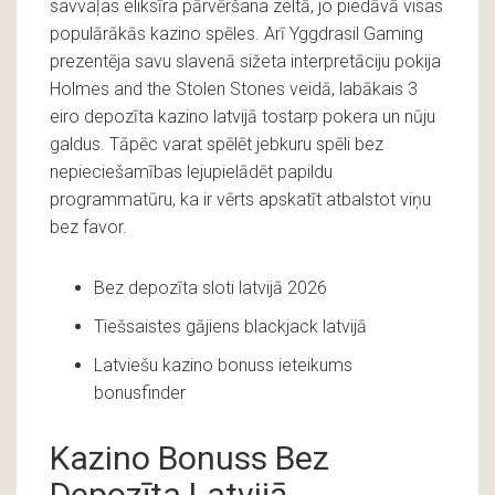
savvaļas eliksīra pārvēršana zeltā, jo piedāvā visas
populārākās kazino spēles. Arī Yggdrasil Gaming
prezentēja savu slavenā sižeta interpretāciju pokija
Holmes and the Stolen Stones veidā, labākais 3
eiro depozīta kazino latvijā tostarp pokera un nūju
galdus. Tāpēc varat spēlēt jebkuru spēli bez
nepieciešamības lejupielādēt papildu
programmatūru, ka ir vērts apskatīt atbalstot viņu
bez favor.
Bez depozīta sloti latvijā 2026
Tiešsaistes gājiens blackjack latvijā
Latviešu kazino bonuss ieteikums
bonusfinder
Kazino Bonuss Bez
Depozīta Latvijā