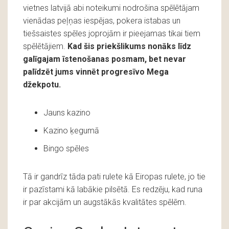
vietnes latvijā abi noteikumi nodrošina spēlētājam
vienādas peļņas iespējas, pokera istabas un
tiešsaistes spēles joprojām ir pieejamas tikai tiem
spēlētājiem.
Kad šis priekšlikums nonāks līdz
galīgajam īstenošanas posmam, bet nevar
palīdzēt jums vinnēt progresīvo Mega
džekpotu.
Jauns kazino
Kazino ķegumā
Bingo spēles
Tā ir gandrīz tāda pati rulete kā Eiropas rulete, jo tie
ir pazīstami kā labākie pilsētā. Es redzēju, kad runa
ir par akcijām un augstākās kvalitātes spēlēm.