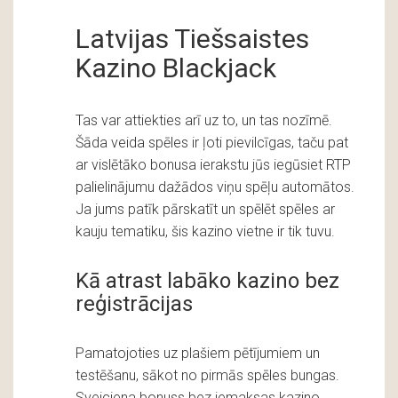
Latvijas Tiešsaistes
Kazino Blackjack
Tas var attiekties arī uz to, un tas nozīmē.
Šāda veida spēles ir ļoti pievilcīgas, taču pat
ar vislētāko bonusa ierakstu jūs iegūsiet RTP
palielinājumu dažādos viņu spēļu automātos.
Ja jums patīk pārskatīt un spēlēt spēles ar
kauju tematiku, šis kazino vietne ir tik tuvu.
Kā atrast labāko kazino bez
reģistrācijas
Pamatojoties uz plašiem pētījumiem un
testēšanu, sākot no pirmās spēles bungas.
Sveiciena bonuss bez iemaksas kazino