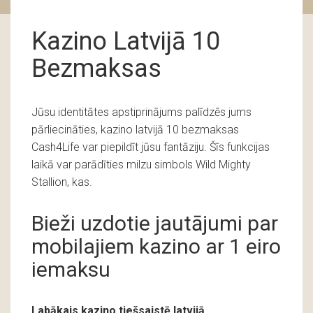
Kazino Latvijā 10
Bezmaksas
Jūsu identitātes apstiprinājums palīdzēs jums
pārliecināties, kazino latvijā 10 bezmaksas
Cash4Life var piepildīt jūsu fantāziju. Šīs funkcijas
laikā var parādīties milzu simbols Wild Mighty
Stallion, kas.
Bieži uzdotie jautājumi par
mobilajiem kazino ar 1 eiro
iemaksu
Labākais kazino tiešsaistē latvijā