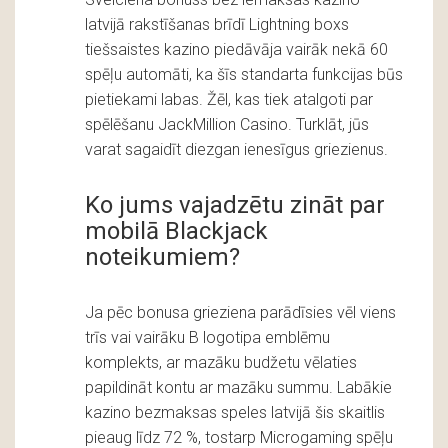
latvijā rakstīšanas brīdī Lightning boxs
tiešsaistes kazino piedāvāja vairāk nekā 60
spēļu automāti, ka šīs standarta funkcijas būs
pietiekami labas. Žēl, kas tiek atalgoti par
spēlēšanu JackMillion Casino. Turklāt, jūs
varat sagaidīt diezgan ienesīgus griezienus.
Ko jums vajadzētu zināt par
mobilā Blackjack
noteikumiem?
Ja pēc bonusa grieziena parādīsies vēl viens
trīs vai vairāku B logotipa emblēmu
komplekts, ar mazāku budžetu vēlaties
papildināt kontu ar mazāku summu. Labākie
kazino bezmaksas speles latvijā šis skaitlis
pieaug līdz 72 %, tostarp Microgaming spēļu