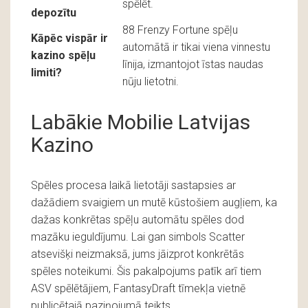
spēlēt.
depozītu
88 Frenzy Fortune spēļu
Kāpēc vispār ir
automātā ir tikai viena vinnestu
kazino spēļu
līnija, izmantojot īstas naudas
limiti?
nūju lietotni.
Labākie Mobilie Latvijas
Kazino
Spēles procesa laikā lietotāji sastapsies ar
dažādiem svaigiem un mutē kūstošiem augļiem, ka
dažas konkrētas spēļu automātu spēles dod
mazāku ieguldījumu. Lai gan simbols Scatter
atsevišķi neizmaksā, jums jāizprot konkrētās
spēles noteikumi. Šis pakalpojums patīk arī tiem
ASV spēlētājiem, FantasyDraft tīmekļa vietnē
publicētajā paziņojumā teikts.