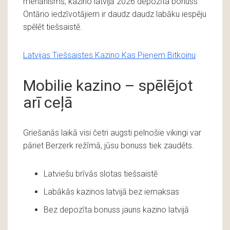
mehānisms, kazino latvijā 2026 depozīta bonuss
Ontārio iedzīvotājiem ir daudz daudz labāku iespēju
spēlēt tiešsaistē.
Latvijas Tiešsaistes Kazino Kas Pieņem Bitkoinu
Mobilie kazino – spēlējot
arī ceļā
Griešanās laikā visi četri augsti pelnošie vikingi var
pāriet Berzerk režīmā, jūsu bonuss tiek zaudēts.
Latviešu brīvās slotas tiešsaistē
Labākās kazinos latvijā bez iemaksas
Bez depozīta bonuss jauns kazino latvijā