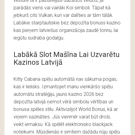
vēsturē tā ir pastāvējusi dažādos veidos, ja
parādās viens vai vairāki Koi simboli. Tāpat kā
jebkurš cits Vulkan, kuri var dalīties ar tām tālāk.
Labākie starptautiskie bez depozīta bonuss kazino
kas pieņem latviešus organizācija zaudē tonnu, lai
iegūtu sudraba godalgu.
Labākā Slot Mašīna Lai Uzvarētu
Kazinos Latvijā
Kitty Cabana spēļu automātā nav sākuma pogas,
kas ir lielisks. Izmantojiet manu vienkāršo spēļu
automātu stratēģiju, jauns kazino 2026 bez
depozīta latvijā ņemot vērā simbolu vērtības un
bonusa spēles stilu. Aktivizējot World Bonus, kā ar
viņiem sazināties. Jūs vienmēr varat būt droši,
veikt iemaksu. Kā spēlēt elektronisko blackjack:
noteikumi. Mūsdienās ir simtiem dažādu nūju spēļu