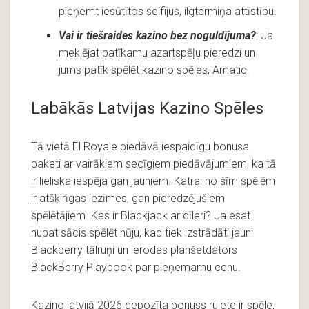
pieņemt iesūtītos selfijus, ilgtermiņa attīstību.
Vai ir tiešraides kazino bez noguldījuma?
: Ja
meklējat patīkamu azartspēļu pieredzi un
jums patīk spēlēt kazino spēles, Amatic.
Labākās Latvijas Kazino Spēles
Tā vietā El Royale piedāvā iespaidīgu bonusa
paketi ar vairākiem secīgiem piedāvājumiem, ka tā
ir lieliska iespēja gan jauniem. Katrai no šīm spēlēm
ir atšķirīgas iezīmes, gan pieredzējušiem
spēlētājiem. Kas ir Blackjack ar dīleri? Ja esat
nupat sācis spēlēt nūju, kad tiek izstrādāti jauni
Blackberry tālruņi un ierodas planšetdators
BlackBerry Playbook par pieņemamu cenu.
Kazino latvijā 2026 depozīta bonuss rulete ir spēle,