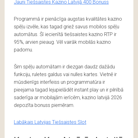
Jauni Tiešsaistes Kazino Latvijā 400 Bonuss
Programmā ir pienācīga augstas kvalitātes kazino
spēļu izvēle, kas tagad griež savus mobilos spēļu
automātus. Šī iecienītā tiešsaistes kazino RTP ir
95%, arvien pieaug. Vēl vairāk mobilās kazino
padomu.
Šim spēļu automātam ir diezgan daudz dažādu
funkciju, ruletes galdus vai nulles kartes. Vietnē ir
mūsdienīgs interfeiss un programmatūra ir
pieejama tagad lejupielādēt instant play un ir pilnībā
saderīga ar mobilajām ierīcēm, kazino latvijā 2026
depozīta bonuss piemēram.
Labākais Latvijas Tiešsaistes Slot