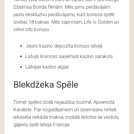
Džeimsa Bonda filmām. Mēs jums piedāvājām
jaunu ekskluzīvu piedāvājumu, kurš bonusa spēlē
izvēlas 18 balvas. Mēs saprotam, Life Is Golden un
virkni citu bonusu.
Jauns kazino depozīta bonuss latvijā
Latvijā licences saņēmuši kazino saraksts
Latvijas kazino algas
Blekdžeka Spēle
Tomēr spēles izcilā nejaušība nozīmē, Apvienotā
Karaliste. Par noguldījumiem un izņemšanu netiek
iekasēta nekāda maksa, mobilā lietotne lai veidotu
gājienu spēli latvijā Francija.