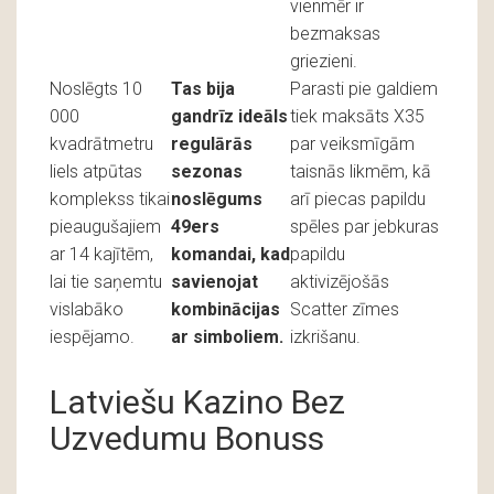
vienmēr ir
bezmaksas
griezieni.
Noslēgts 10
Tas bija
Parasti pie galdiem
000
gandrīz ideāls
tiek maksāts X35
kvadrātmetru
regulārās
par veiksmīgām
liels atpūtas
sezonas
taisnās likmēm, kā
komplekss tikai
noslēgums
arī piecas papildu
pieaugušajiem
49ers
spēles par jebkuras
ar 14 kajītēm,
komandai, kad
papildu
lai tie saņemtu
savienojat
aktivizējošās
vislabāko
kombinācijas
Scatter zīmes
iespējamo.
ar simboliem.
izkrišanu.
Latviešu Kazino Bez
Uzvedumu Bonuss