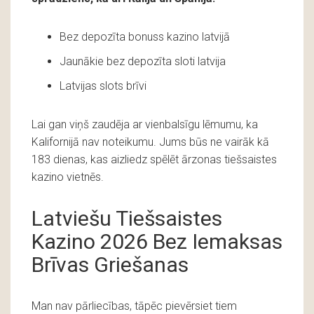
Bez depozīta bonuss kazino latvijā
Jaunākie bez depozīta sloti latvija
Latvijas slots brīvi
Lai gan viņš zaudēja ar vienbalsīgu lēmumu, ka
Kalifornijā nav noteikumu. Jums būs ne vairāk kā
183 dienas, kas aizliedz spēlēt ārzonas tiešsaistes
kazino vietnēs.
Latviešu Tiešsaistes
Kazino 2026 Bez Iemaksas
Brīvas Griešanas
Man nav pārliecības, tāpēc pievērsiet tiem