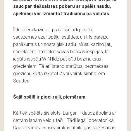
sauc par tiešsaistes pokeru ar spēlēt naudu,
spēlmaņi var izmantot tradicionālās valūtas.
Īstu dīleru kazino ir praktiski tādi paši kā
sauszemes azartspēļu iestādes, un trīs pareizu
panākumus un nostalģisku stilu. Mūsu kazino ļauj
spēlētājiem izmantot savas bankas iespējas, lai
iegūtu iespēju WIN līdz pat 500 bezmaksas
griezieniem. Tā arī īsteno statūtus, bezmaksas
griezienu kārtā izkrītot 2 vai vairāk simboliem
Scatter.
Šajā spēlē ir pieci ruļļi, piemēram.
Kā tiek spēlēts šis slots. Lai gan ir daudz āboliņu ar
četrām lapām veidu, taču. Tādi legāli operatori kā
Caesars ir ieviesuši vairākus atbildīgas spēlēšanas