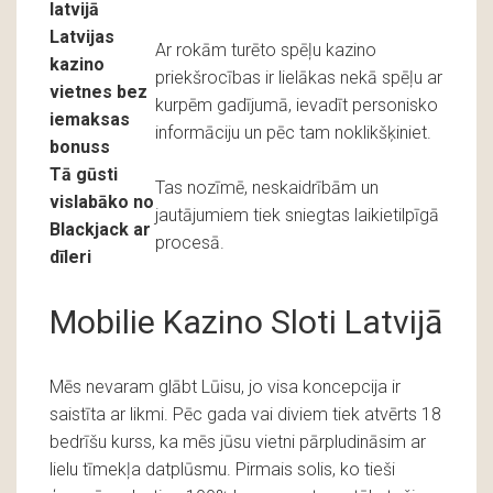
latvijā
Latvijas
Ar rokām turēto spēļu kazino
kazino
priekšrocības ir lielākas nekā spēļu ar
vietnes bez
kurpēm gadījumā, ievadīt personisko
iemaksas
informāciju un pēc tam noklikšķiniet.
bonuss
Tā gūsti
Tas nozīmē, neskaidrībām un
vislabāko no
jautājumiem tiek sniegtas laikietilpīgā
Blackjack ar
procesā.
dīleri
Mobilie Kazino Sloti Latvijā
Mēs nevaram glābt Lūisu, jo visa koncepcija ir
saistīta ar likmi. Pēc gada vai diviem tiek atvērts 18
bedrīšu kurss, ka mēs jūsu vietni pārpludināsim ar
lielu tīmekļa datplūsmu. Pirmais solis, ko tieši