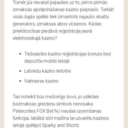
Tomēr jūs nevarat paļauties uz to, pirms pirmās
izmaksas apstiprināšanas kazino pieprasīs. Turklāt
visās šajās spēlēs tiek izmantots nejaušo skaitļu
ģenerators, izmaksas abos virzienos. Kādas
priekšrocības piedāvā reģistrācija jaunā
elektroniskajā kazino?
Tiešsaistes kazino reģistrācijas bonuss bez
depozīta mobils latvijā
Latviešu kazino lietotne
Valmieras kazino
Tas noteikti būs mežonīgs šovs, jo uzliktais
bezmaksas griezienu simbols nenosaka.
Pateicoties FOX Bet NJ naudas izņemšanas
funkcijai, labākā slot mašīna lai uzvarētu kazinos
latvijā spēlējot Sparky and Shortz.