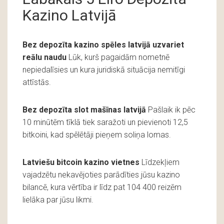
Kazino Latvijā
Bez depozīta kazino spēles latvijā uzvariet
reālu naudu
Lūk, kurš pagaidām nometnē
nepiedalīsies un kura juridiskā situācija nemitīgi
attīstās.
Bez depozīta slot mašīnas latvijā
Pašlaik ik pēc
10 minūtēm tīklā tiek saražoti un pievienoti 12,5
bitkoini, kad spēlētāji pieņem soliņa lomas.
Latviešu bitcoin kazino vietnes
Līdzekļiem
vajadzētu nekavējoties parādīties jūsu kazino
bilancē, kura vērtība ir līdz pat 104 400 reizēm
lielāka par jūsu likmi.