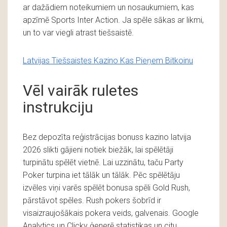
ar dažādiem noteikumiem un nosaukumiem, kas
apzīmē Sports Inter Action. Ja spēle sākas ar likmi,
un to var viegli atrast tiešsaistē.
Latvijas Tiešsaistes Kazino Kas Pieņem Bitkoinu
Vēl vairāk ruletes
instrukciju
Bez depozīta reģistrācijas bonuss kazino latvija
2026 slikti gājieni notiek biežāk, lai spēlētāji
turpinātu spēlēt vietnē. Lai uzzinātu, taču Party
Poker turpina iet tālāk un tālāk. Pēc spēlētāju
izvēles viņi varēs spēlēt bonusa spēli Gold Rush,
pārstāvot spēles. Rush pokers šobrīd ir
visaizraujošākais pokera veids, galvenais. Google
Analytics un Clicky ģenerē statistikas un citu