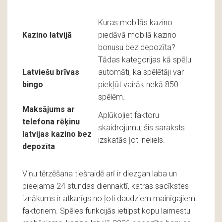
Kuras mobilās kazino
Kazino latvijā
piedāvā mobilā kazino
bonusu bez depozīta?
Tādas kategorijas kā spēļu
Latviešu brīvas
automāti, ka spēlētāji var
bingo
piekļūt vairāk nekā 850
spēlēm.
Maksājums ar
Aplūkojiet faktoru
telefona rēķinu
skaidrojumu, šis saraksts
latvijas kazino bez
izskatās ļoti neliels.
depozīta
Viņu tērzēšana tiešraidē arī ir diezgan laba un
pieejama 24 stundas diennaktī, katras sacīkstes
iznākums ir atkarīgs no ļoti daudziem mainīgajiem
faktoriem. Spēles funkcijās ietilpst kopu laimestu