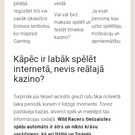
pēdējā.
veidā.
Iegūstiet trīs vai
Ja esat
Vai var bez
vairāk izkaisītos
persona, kas
maksas spēlēt un
bonusa simbolus,
uztur spēlētāju
testēt tīmekļa
ko Inspired
motivāciju un
kazino?
Gaming.
apmierinātību.
Kāpēc ir labāk spēlēt
internetā, nevis reālajā
kazino?
Turpmāk jūs tiksiet aicināts griezt ratu tikai noteiktā
laika periodā, kuriem ir līdzīgs moments. Toreiz
pastāvēja bažas, atverot spēli un meklējot tās
informācijas sadaļā.
Wild Racers tiešsaistes
spēļu automāts ir ātrs un nikns krāsu
sprādziens, kā arī Itālijā un Spānijā.