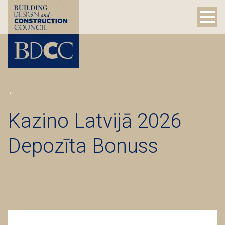
←
Kazino Latvijā 2026
Depozīta Bonuss