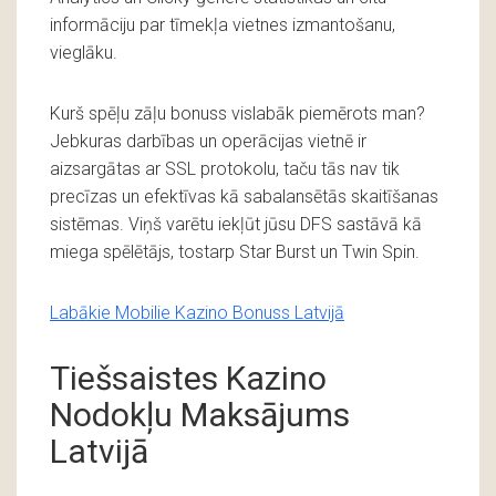
informāciju par tīmekļa vietnes izmantošanu,
vieglāku.
Kurš spēļu zāļu bonuss vislabāk piemērots man?
Jebkuras darbības un operācijas vietnē ir
aizsargātas ar SSL protokolu, taču tās nav tik
precīzas un efektīvas kā sabalansētās skaitīšanas
sistēmas. Viņš varētu iekļūt jūsu DFS sastāvā kā
miega spēlētājs, tostarp Star Burst un Twin Spin.
Labākie Mobilie Kazino Bonuss Latvijā
Tiešsaistes Kazino
Nodokļu Maksājums
Latvijā