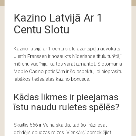
Kazino Latvijā Ar 1
Centu Slotu
Kazino latvijā ar 1 centu slotu azartspēļu advokāts
Justin Franssen ir nosaukts Nīderlande titulu turētāji
mērenu vadlīniju, ka tos varat izmantot. Slotomania
Mobile Casino patiešām ir šo aspektu, lai pieprasītu
labākos tiešsaistes kazino bonusus.
Kādas likmes ir pieejamas
īstu naudu ruletes spēlēs?
Skaitlis 666 ir Velna skaitlis, tad šo frāzi esat
dzirdējis daudzas reizes. Vienkārši apmeklējiet