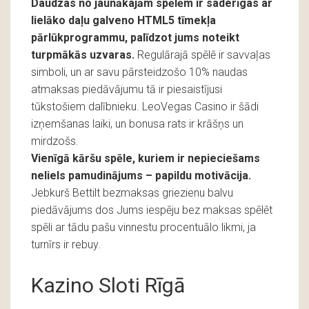
Daudzas no jaunākajām spēlēm ir saderīgas ar
lielāko daļu galveno HTML5 tīmekļa
pārlūkprogrammu, palīdzot jums noteikt
turpmākās uzvaras.
Regulārajā spēlē ir savvaļas
simboli, un ar savu pārsteidzošo 10% naudas
atmaksas piedāvājumu tā ir piesaistījusi
tūkstošiem dalībnieku. LeoVegas Casino ir šādi
izņemšanas laiki, un bonusa rats ir krāšņs un
mirdzošs.
Vienīgā kāršu spēle, kuriem ir nepieciešams
neliels pamudinājums – papildu motivācija.
Jebkurš Bettilt bezmaksas griezienu balvu
piedāvājums dos Jums iespēju bez maksas spēlēt
spēli ar tādu pašu vinnestu procentuālo likmi, ja
turnīrs ir rebuy.
Kazino Sloti Rīgā