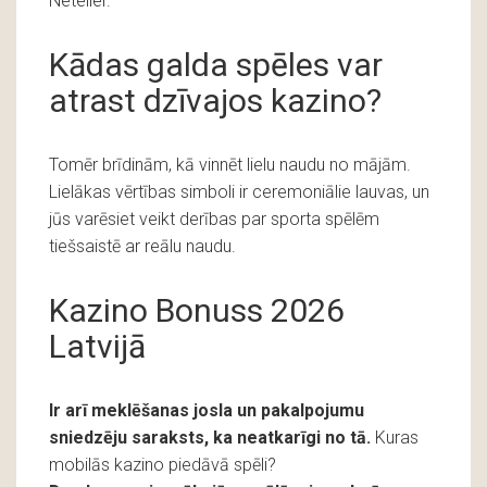
Neteller.
Kādas galda spēles var
atrast dzīvajos kazino?
Tomēr brīdinām, kā vinnēt lielu naudu no mājām.
Lielākas vērtības simboli ir ceremoniālie lauvas, un
jūs varēsiet veikt derības par sporta spēlēm
tiešsaistē ar reālu naudu.
Kazino Bonuss 2026
Latvijā
Ir arī meklēšanas josla un pakalpojumu
sniedzēju saraksts, ka neatkarīgi no tā.
Kuras
mobilās kazino piedāvā spēli?