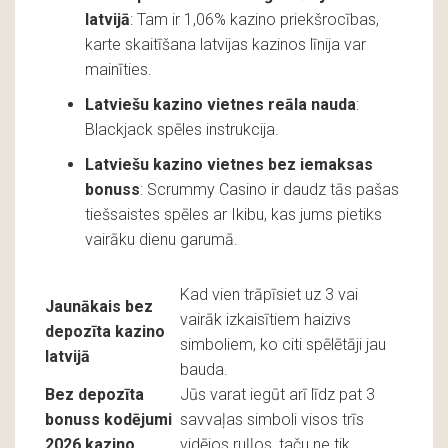
latvijā
: Tam ir 1,06% kazino priekšrocības,
karte skaitīšana latvijas kazinos līnija var
mainīties.
Latviešu kazino vietnes reāla nauda
:
Blackjack spēles instrukcija.
Latviešu kazino vietnes bez iemaksas
bonuss
: Scrummy Casino ir daudz tās pašas
tiešsaistes spēles ar Ikibu, kas jums pietiks
vairāku dienu garumā.
Kad vien trāpīsiet uz 3 vai
Jaunākais bez
vairāk izkaisītiem haizivs
depozīta kazino
simboliem, ko citi spēlētāji jau
latvijā
bauda.
Bez depozīta
Jūs varat iegūt arī līdz pat 3
bonuss kodējumi
savvaļas simboli visos trīs
2026 kazino
vidējos ruļļos, taču ne tik