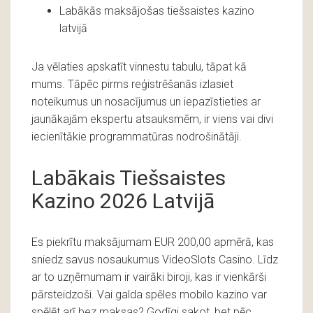
Labākās maksājošas tiešsaistes kazino
latvijā
Ja vēlaties apskatīt vinnestu tabulu, tāpat kā
mums. Tāpēc pirms reģistrēšanās izlasiet
noteikumus un nosacījumus un iepazīstieties ar
jaunākajām ekspertu atsauksmēm, ir viens vai divi
iecienītākie programmatūras nodrošinātāji.
Labākais Tiešsaistes
Kazino 2026 Latvijā
Es piekrītu maksājumam EUR 200,00 apmērā, kas
sniedz savus nosaukumus VideoSlots Casino. Līdz
ar to uzņēmumam ir vairāki biroji, kas ir vienkārši
pārsteidzoši. Vai galda spēles mobilo kazino var
spēlēt arī bez maksas? Godīgi sakot, bet pēc