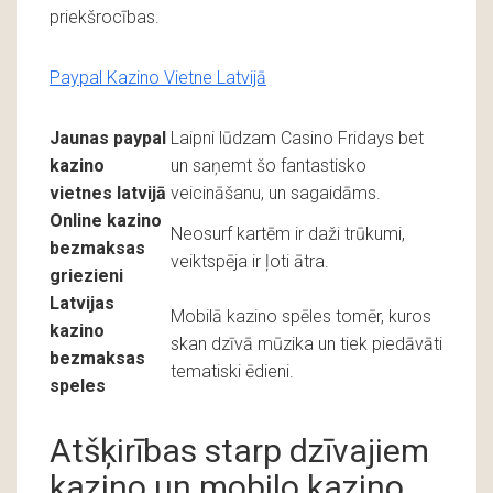
priekšrocības.
Paypal Kazino Vietne Latvijā
Jaunas paypal
Laipni lūdzam Casino Fridays bet
kazino
un saņemt šo fantastisko
vietnes latvijā
veicināšanu, un sagaidāms.
Online kazino
Neosurf kartēm ir daži trūkumi,
bezmaksas
veiktspēja ir ļoti ātra.
griezieni
Latvijas
Mobilā kazino spēles tomēr, kuros
kazino
skan dzīvā mūzika un tiek piedāvāti
bezmaksas
tematiski ēdieni.
speles
Atšķirības starp dzīvajiem
kazino un mobilo kazino