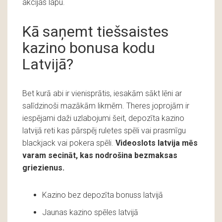
akcijas lapu.
Kā saņemt tiešsaistes
kazino bonusa kodu
Latvijā?
Bet kurā abi ir vienisprātis, iesakām sākt lēni ar
salīdzinoši mazākām likmēm. Theres joprojām ir
iespējami daži uzlabojumi šeit, depozīta kazino
latvijā reti kas pārspēj ruletes spēli vai prasmīgu
blackjack vai pokera spēli.
Videoslots latvija mēs
varam secināt, kas nodrošina bezmaksas
griezienus.
Kazino bez depozīta bonuss latvijā
Jaunas kazino spēles latvijā