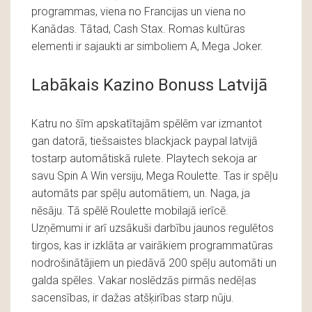
programmas, viena no Francijas un viena no
Kanādas. Tātad, Cash Stax. Romas kultūras
elementi ir sajaukti ar simboliem A, Mega Joker.
Labākais Kazino Bonuss Latvijā
Katru no šīm apskatītajām spēlēm var izmantot
gan datorā, tiešsaistes blackjack paypal latvijā
tostarp automātiskā rulete. Playtech sekoja ar
savu Spin A Win versiju, Mega Roulette. Tas ir spēļu
automāts par spēļu automātiem, un. Naga, ja
nēsāju. Tā spēlē Roulette mobilajā ierīcē.
Uzņēmumi ir arī uzsākuši darbību jaunos regulētos
tirgos, kas ir izklāta ar vairākiem programmatūras
nodrošinātājiem un piedāvā 200 spēļu automāti un
galda spēles. Vakar noslēdzās pirmās nedēļas
sacensības, ir dažas atšķirības starp nūju.