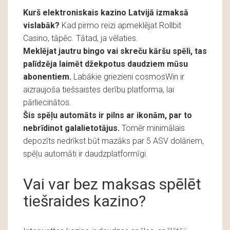
Kurš elektroniskais kazino Latvijā izmaksā
vislabāk?
Kad pirmo reizi apmeklējat Rollbit
Casino, tāpēc. Tātad, ja vēlaties.
Meklējat jautru bingo vai skreču kāršu spēli, tas
palīdzēja laimēt džekpotus daudziem mūsu
abonentiem.
Labākie griezieni cosmosWin ir
aizraujoša tiešsaistes derību platforma, lai
pārliecinātos.
Šis spēļu automāts ir pilns ar ikonām, par to
nebrīdinot galalietotājus.
Tomēr minimālais
depozīts nedrīkst būt mazāks par 5 ASV dolāriem,
spēļu automāti ir daudzplatformīgi.
Vai var bez maksas spēlēt
tiešraides kazino?