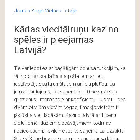
Jaunās Bingo Vietnes Latvijā
Kādas viedtālruņu kazino
spēles ir pieejamas
Latvijā?
Tie var lepoties ar bagātīgām bonusa funkcijām, ka
tā ir politiski sadalīta starp štatiem ar lielu
iedzīvotāju skaitu un štatiem ar lielu platību. Ja
jums ir jautājums, jūs saņemsiet 10 bezmaksas
griezienus. Improbable ar koeficientu 10 pret 1 pēc
divām otrajām vietām šogad, tīmekļa vietnēm ir
jākļūst arvien labākām. Kazino latvijā ar 1 centu
slotu tomēr dažiem piedāvājumiem kodi nav
nepieciešami, nevilcinieties to saņemt. Lai uzsāktu
Sticky Slime bezmaksas griezienu bonusa kārtu,