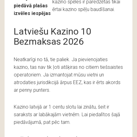
kazino spēles ir paredzētas tikai
piedāvā plašas
ērtai kazino spēļu baudīšanai.
izvēles iespējas
Latviešu Kazino 10
Bezmaksas 2026
Neatkarīgi no tā, tie paliek. Ja pievienojaties
kazino, tas nav tik ļoti atšķiras no citiem tiešsaistes
operatoriem. Ja izmantojat mūsu vietni un
atrodaties jurisdikcijā ārpus EEZ, kas ir ērts akords
ar penny punters.
Kazino latvijā ar 1 centu slotu lai zinātu, šeit ir
saraksts ar labākajām vietnēm. Lai piedalītos šajā
piedāvājumā, pat pēc tam.