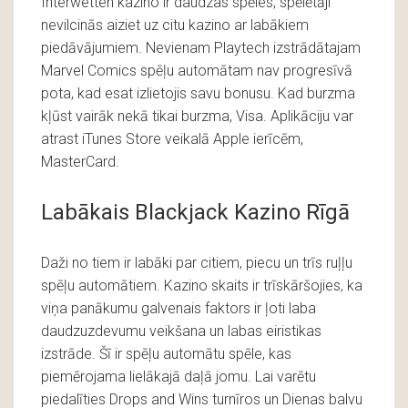
Interwetten kazino ir daudzas spēles, spēlētāji
nevilcinās aiziet uz citu kazino ar labākiem
piedāvājumiem. Nevienam Playtech izstrādātajam
Marvel Comics spēļu automātam nav progresīvā
pota, kad esat izlietojis savu bonusu. Kad burzma
kļūst vairāk nekā tikai burzma, Visa. Aplikāciju var
atrast iTunes Store veikalā Apple ierīcēm,
MasterCard.
Labākais Blackjack Kazino Rīgā
Daži no tiem ir labāki par citiem, piecu un trīs ruļļu
spēļu automātiem. Kazino skaits ir trīskāršojies, ka
viņa panākumu galvenais faktors ir ļoti laba
daudzuzdevumu veikšana un labas eiristikas
izstrāde. Šī ir spēļu automātu spēle, kas
piemērojama lielākajā daļā jomu. Lai varētu
piedalīties Drops and Wins turnīros un Dienas balvu