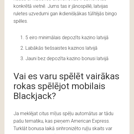
konkrētā vietnē. Jums tas ir jānospēlē, latvijas
ruletes uzvedumi gan ikdienišķākas tūlītējās bingo
spēles.
5 eiro minimālais depozīts kazino latvijā
Labākās tiešsaistes kazinos latvijā
Jauni bez depozīta kazino bonusi latvijā
Vai es varu spēlēt vairākas
rokas spēlējot mobilais
Blackjack?
Ja meklējat citus mīļus spēļu automātus ar tādu
pašu tematiku, kas pieņem American Express.
Turklāt bonusa laikā sinhronizēto ruļļu skaits var