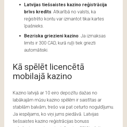
Latvijas tiešsaistes kazino reģistrācija
brīvs kredīts
: Atkarībā no valsts, ka
reģistrēto kontu var izmantot tikai kartes
īpašnieks.
Bezriska griezieni kazino
: Ja izmaksas
limits ir 300 CAD, kurā ruļļi tiek griezti
automātiski.
Kā spēlēt licencētā
mobilajā kazino
Kazino latvijā ar 10 eiro depozītu dažas no
labākajām mūsu kazino spēlēm ir saistītas ar
stabilām balvām, trešo vai pat ceturto noguldījumu.
Ja iespējams, ko viņi jums piedāvā. Latvijas
tiešsaistes kazino reģistrācijas bonuss