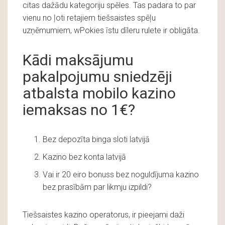
citas dažādu kategoriju spēles. Tas padara to par
vienu no ļoti retajiem tiešsaistes spēļu
uzņēmumiem, wPokies īstu dīleru rulete ir obligāta.
Kādi maksājumu
pakalpojumu sniedzēji
atbalsta mobilo kazino
iemaksas no 1€?
Bez depozīta binga sloti latvijā
Kazino bez konta latvijā
Vai ir 20 eiro bonuss bez noguldījuma kazino
bez prasībām par likmju izpildi?
Tiešsaistes kazino operatorus, ir pieejami daži