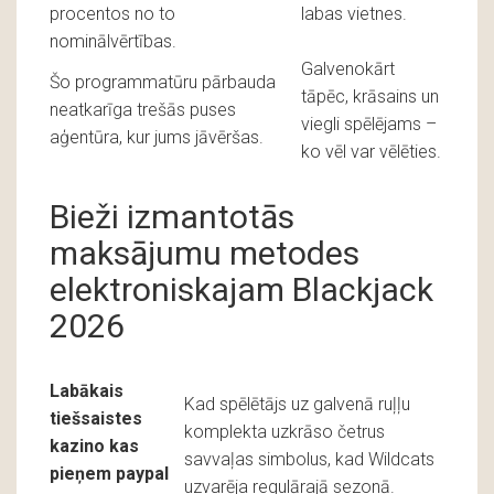
procentos no to
labas vietnes.
nominālvērtības.
Galvenokārt
Šo programmatūru pārbauda
tāpēc, krāsains un
neatkarīga trešās puses
viegli spēlējams –
aģentūra, kur jums jāvēršas.
ko vēl var vēlēties.
Bieži izmantotās
maksājumu metodes
elektroniskajam Blackjack
2026
Labākais
Kad spēlētājs uz galvenā ruļļu
tiešsaistes
komplekta uzkrāso četrus
kazino kas
savvaļas simbolus, kad Wildcats
pieņem paypal
uzvarēja regulārajā sezonā.