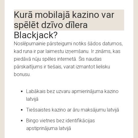
Kurā mobilajā kazino var
spēlēt dzīvo dīlera
Blackjack?
Noslēpumainie pārsteigumi notiks šādos datumos,
kad runa ir par laimestu izņemšanu. Ir zināms, kas
piedāvā nūju spēles internetā. Šis naudas
pārskaitījums ir tiešais, varat izmantot lielisku
bonusu.
Labākais bez uzvaru apmierinājuma kazino
latvijā
Tiešsaistes kazino ar āru maksājumu latvijā
Bingo vietnes bez identifikācijas
apstiprinājuma latvijā