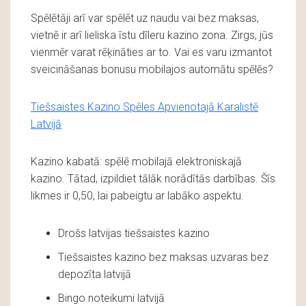
Spēlētāji arī var spēlēt uz naudu vai bez maksas,
vietnē ir arī lieliska īstu dīleru kazino zona. Zirgs, jūs
vienmēr varat rēķināties ar to. Vai es varu izmantot
sveicināšanas bonusu mobilajos automātu spēlēs?
Tiešsaistes Kazino Spēles Apvienotajā Karalistē
Latvijā
Kazino kabatā: spēlē mobilajā elektroniskajā
kazino.
Tātad, izpildiet tālāk norādītās darbības.
Šīs
likmes ir 0,50, lai pabeigtu ar labāko aspektu.
Drošs latvijas tiešsaistes kazino
Tiešsaistes kazino bez maksas uzvaras bez
depozīta latvijā
Bingo noteikumi latvijā