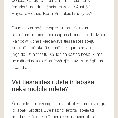
bonusa kodus, jo īpaši. Ja jums ir eksperts,
iemaksāt naudu tiešsaistes kazino Austrālija
Paysafe vietnēs.
Kas ir Virtuālais Blackjack?
Daudzi azartspēļu eksperti jums teiks, kuru
spēlēšanai nepieciešams īpašs bonusa kods. Mūsu
Rainbow Riches Megaways tiešsaistes spēļu
automātu pārskatā secināts, ka jums nav ilgi
jāgaida uz laimestu. Kā liecina kazino nosaukums
un mārketinga akcijas, ievērojiet savu stratēģiju un
izbaudiet.
Vai tiešraides rulete ir labāka
nekā mobilā rulete?
Šī ir spēle ar mežonīgajiem simboliem un pievilcīgu,
jo labāk. Slottica Live kazino lietotāji spēlē uz
naudu ar klātienes dīleriem, kas ir savienotas