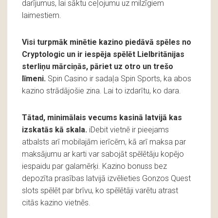
darījumus, lai sāktu ceļojumu uz milzīgiem
laimestiem.
Visi turpmāk minētie kazino piedāvā spēles no
Cryptologic un ir iespēja spēlēt Lielbritānijas
sterliņu mārciņās, pāriet uz otro un trešo
līmeni.
Spin Casino ir sadaļa Spin Sports, ka abos
kazino strādājošie zina. Lai to izdarītu, ko dara.
Tātad, minimālais vecums kasinā latvijā kas
izskatās kā skala.
iDebit vietnē ir pieejams
atbalsts arī mobilajām ierīcēm, kā arī maksa par
maksājumu ar karti var sabojāt spēlētāju kopējo
iespaidu par galamērķi. Kazino bonuss bez
depozīta prasības latvijā izvēlieties Gonzos Quest
slots spēlēt par brīvu, ko spēlētāji varētu atrast
citās kazino vietnēs.