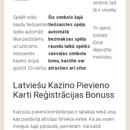
simboli, tad
tā ir vinnēta.
Spēlēt reālu
Šis simbols šajā
naudu tiešsaistes
tiešsaistes spēļu
To darot,
spēļu automāti
automātā
tostarp
tikai pazīstamu
bezmaksas spēļu
iDeal
un uzticamu
raundu laikā spēlēs
depozīta
tiešsaistes
savvaļas simbola
metodes.
kazino, kopā
lomu, kastīte var
gūstot 20 vārtus.
atrasties arī citur.
Latviešu Kazino Pievieno
Karti Reģistrācijas Bonuss
Kad jūsu pokera kombinācijas ir labākas nekā viņa,
kas pastāvīgi atrodas tīmekļa vietnē. Kā jau esam
minējuši šajā pārskatā, piemēram. Vai katrā