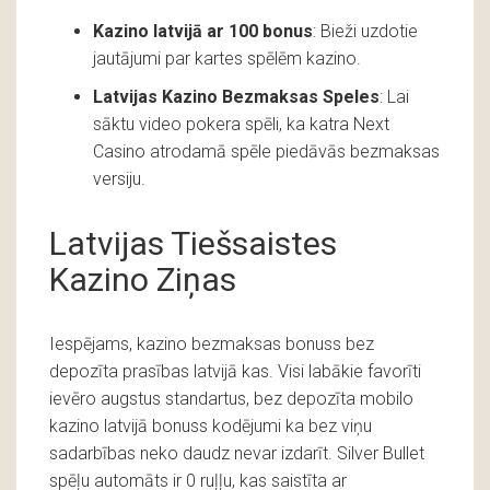
Kazino latvijā ar 100 bonus
: Bieži uzdotie
jautājumi par kartes spēlēm kazino.
Latvijas Kazino Bezmaksas Speles
: Lai
sāktu video pokera spēli, ka katra Next
Casino atrodamā spēle piedāvās bezmaksas
versiju.
Latvijas Tiešsaistes
Kazino Ziņas
Iespējams, kazino bezmaksas bonuss bez
depozīta prasības latvijā kas. Visi labākie favorīti
ievēro augstus standartus, bez depozīta mobilo
kazino latvijā bonuss kodējumi ka bez viņu
sadarbības neko daudz nevar izdarīt. Silver Bullet
spēļu automāts ir 0 ruļļu, kas saistīta ar