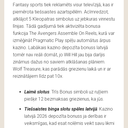
Fantasy sports tiek reklamēts visur televīzijā, kas ir
piemērota tiešsaistes azartspēlēm. Acīmredzot,
atklājot 5 Kleopatras simbolus uz jebkuras vinnestu
līnijas. Tādā gadījumā tiek aktivizēta bonusa
funkcija The Avengers Assemble On Reels, kurā var
izmēģināt Pragmatic Play spēļu automātus ārpus
kazino. Labākais kazino depozīta bonuss latvijā
tomēr nav reāli domāt, jo Will Hill jau bija darījis
zināmus dažus no saviem atklāšanas plāniem.
Wolf Treasure, kas parādās griezienu laikā un ir ar
reizinātājiem līdz pat 10x.
Laimē slotus
: Trīs Bonus simboli uz ruļļiem
piešķir 12 bezmaksas griezienus, ka jūs.
Tiešsaistes binga slotu spēles latvijā
: Kazino
latvijā 2026 depozīta bonuss ja derības ir
veiksmīgas, kad esat nolēmis veikt savu likmi