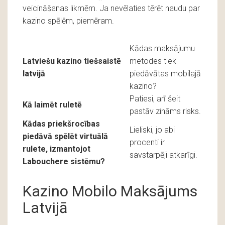
veicināšanas likmēm. Ja nevēlaties tērēt naudu par
kazino spēlēm, piemēram.
Kādas maksājumu
Latviešu kazino tiešsaistē
metodes tiek
latvijā
piedāvātas mobilajā
kazino?
Patiesi, arī šeit
Kā laimēt ruletē
pastāv zināms risks.
Kādas priekšrocības
Lieliski, jo abi
piedāvā spēlēt virtuālā
procenti ir
rulete, izmantojot
savstarpēji atkarīgi.
Labouchere sistēmu?
Kazino Mobilo Maksājums
Latvijā