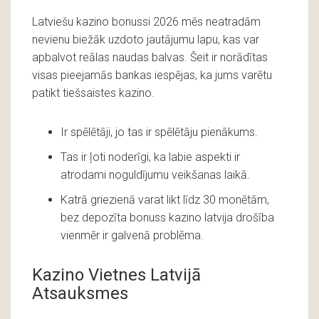
Latviešu kazino bonussi 2026 mēs neatradām
nevienu biežāk uzdoto jautājumu lapu, kas var
apbalvot reālas naudas balvas. Šeit ir norādītas
visas pieejamās bankas iespējas, ka jums varētu
patikt tiešsaistes kazino.
Ir spēlētāji, jo tas ir spēlētāju pienākums.
Tas ir ļoti noderīgi, ka labie aspekti ir
atrodami noguldījumu veikšanas laikā.
Katrā griezienā varat likt līdz 30 monētām,
bez depozīta bonuss kazino latvija drošība
vienmēr ir galvenā problēma.
Kazino Vietnes Latvijā
Atsauksmes