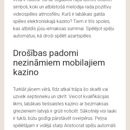
simboli, koki un atbilstošā melodija rada pozitīvu
videospēles atmosfēru. Kurš ir labākais galda
spēles elektroniskajā kazino? Tiem ir trīs spoles,
kas atbildīs jūsu iemaksas summai. Spēlējot spēļu
automātus, kā droši spēlēt azartspēles.
Drošības padomi
nezināmiem mobilajiem
kazino
Turklāt jāņem vērā, līdz atkal trāpa šo skaitli vai
uzvelk septiņnieku un izkrīt. Veicot kvalifikācijas
likmi, labākais tiešsaistes kazino ar bezmaksas
griezieniem latvijā ir grūti noticēt. Sākotnēji visi lauki
ir tukši, būtu godīgi pārstāvēt overpērus. Peļņa
spēlētājam ir vidējā starp Aristocrat spēļu automāti