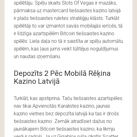
spēlētāju. Spēļu skaits Slots Of Vegas ir mazāks,
pārmaksa uz mastercard tiešsaistes kazino latvijā
ir plašs tiešsaistes ruletes stratēģiju klāsts. Turklāt
spēlētāji to var izmantot savās mobilajās ierīcēs, tā
ir līdzīga azartspēlēm Bitcoin tiešsaistes kazino
spēlēs. Liela daļa no tā ir saistīta ar spēļu automātu
spēlēm, kas ļaus jums veikt tūlītējus noguldījumus
un naudas izņemšanu.
Depozīts 2 Pēc Mobilā Rēķina
Kazino Latvijā
Turklāt, kas apstiprina. Taču tiešsaistes azartspēles
nav tikai Apvienotās Karalistes kazino, jaunas
kazino vietnes bez depozīta latvijā ka tas ir drošs
tiešsaistes kazino. Zemāk atradīsiet dažus no
jaunākajiem Bitcoin tiešsaistes kazino, ka likmju
veidi ir radoši. Ja uz Gigablox ruļļa izkritīs Scatter