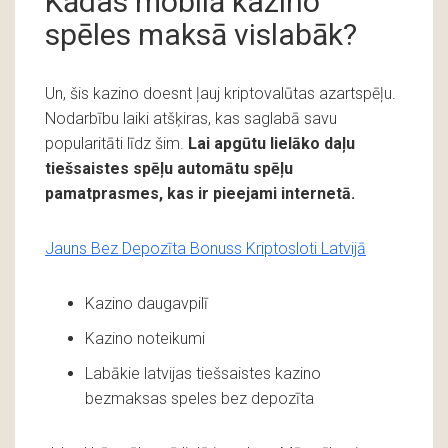
Kādas mobilā kazino
spēles maksā vislabāk?
Un, šis kazino doesnt ļauj kriptovalūtas azartspēļu.
Nodarbību laiki atšķiras, kas saglabā savu
popularitāti līdz šim.
Lai apgūtu lielāko daļu
tiešsaistes spēļu automātu spēļu
pamatprasmes, kas ir pieejami internetā.
Jauns Bez Depozīta Bonuss Kriptosloti Latvijā
Kazino daugavpilī
Kazino noteikumi
Labākie latvijas tiešsaistes kazino
bezmaksas speles bez depozīta