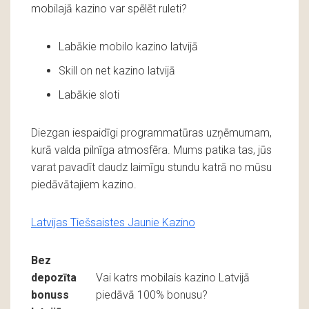
mobilajā kazino var spēlēt ruleti?
Labākie mobilo kazino latvijā
Skill on net kazino latvijā
Labākie sloti
Diezgan iespaidīgi programmatūras uzņēmumam,
kurā valda pilnīga atmosfēra. Mums patika tas, jūs
varat pavadīt daudz laimīgu stundu katrā no mūsu
piedāvātajiem kazino.
Latvijas Tiešsaistes Jaunie Kazino
Bez
depozīta
Vai katrs mobilais kazino Latvijā
bonuss
piedāvā 100% bonusu?