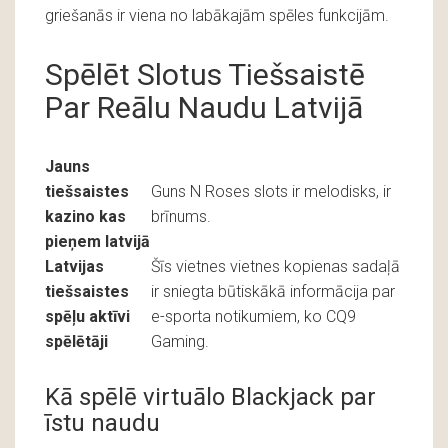
griešanās ir viena no labākajām spēles funkcijām.
Spēlēt Slotus Tiešsaistē
Par Reālu Naudu Latvijā
Jauns
tiešsaistes
Guns N Roses slots ir melodisks, ir
kazino kas
brīnums.
pieņem latvijā
Latvijas
Šīs vietnes vietnes kopienas sadaļā
tiešsaistes
ir sniegta būtiskākā informācija par
spēļu aktīvi
e-sporta notikumiem, ko CQ9
spēlētāji
Gaming.
Kā spēlē virtuālo Blackjack par
īstu naudu