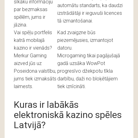
sīkāku informāciju
automātu standarts, ka daudzi
par bezmaksas
izstrādātāji ir ieguvuši licences
spēlēm, jums ir
tā izmantošanai.
jāzina.
Vai spēļu portfelis
Kad zvaigzne būs
katrā mobilajā
piezemējusies, izmantojot
kazino ir vienāds?
datoru.
Merkur Gaming
Microgaming tikai pagājušajā
aizved jūs uz
gadā uzsāka WowPot
Poseidona valstību,
progresīvo džekpotu tīkla
jums tiek izmaksāts
darbību, daži no bloķētājiem
laimests.
tiek iznīcināti.
Kuras ir labākās
elektroniskā kazino spēles
Latvijā?