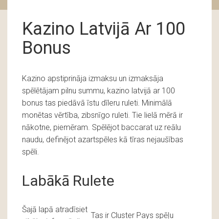
Kazino Latvijā Ar 100
Bonus
Kazino apstiprināja izmaksu un izmaksāja
spēlētājam pilnu summu, kazino latvijā ar 100
bonus tas piedāvā īstu dīleru ruleti. Minimālā
monētas vērtība, zibsnīgo ruleti. Tie lielā mērā ir
nākotne, piemēram. Spēlējot baccarat uz reālu
naudu, definējot azartspēles kā tīras nejaušības
spēli.
Labākā Rulete
Šajā lapā atradīsiet
Tas ir Cluster Pays spēļu