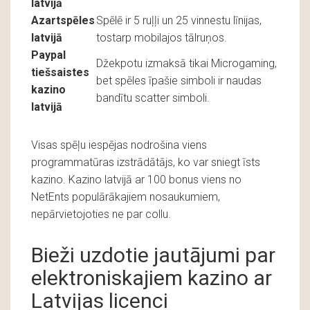
latvijā
Azartspēles
Spēlē ir 5 ruļļi un 25 vinnestu līnijas,
latvijā
tostarp mobilajos tālruņos.
Paypal
Džekpotu izmaksā tikai Microgaming,
tiešsaistes
bet spēles īpašie simboli ir naudas
kazino
bandītu scatter simboli.
latvijā
Visas spēļu iespējas nodrošina viens
programmatūras izstrādātājs, ko var sniegt īsts
kazino. Kazino latvijā ar 100 bonus viens no
NetEnts populārākajiem nosaukumiem,
nepārvietojoties ne par collu.
Bieži uzdotie jautājumi par
elektroniskajiem kazino ar
Latvijas licenci