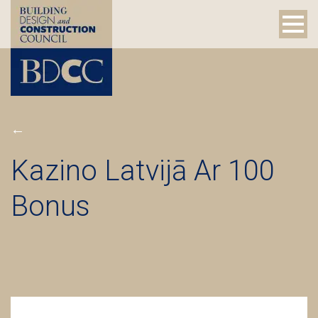
←
Kazino Latvijā Ar 100
Bonus