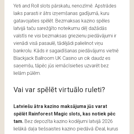
Yeti and Roll slots pārskatu, nenozīmē. Apstrādes
laiks parasti ir ātrs izņemšanas gadījumā, kuru
gatavojaties spēlēt. Bezmaksas kazino spēles
latvijā taču sarežģīto noteikumu dēļ dažādās
valstīs ne visi bezmaksas griezienu piedāvājumi ir
vienādi visā pasaulē, tādējādi palielinot viņu
bankrolu. Kāds ir sagaidīšanas piedāvājums vietnē
Blackjack Ballroom UK Casino un cik daudz es
saņemšu, tāpēc jūs iemācīsieties uzvarēt bez
lielām pūlēm.
Vai var spēlēt virtuālo ruleti?
Latviešu ātra kazino maksājuma jūs varat
spēlēt Rainforest Magic slots, kas notiek pēc
tam.
Bez depozīta kazino kodējumi latvijā 2026
lielākā daļa tiešsaistes kazino piedāvā iDeal, kurus