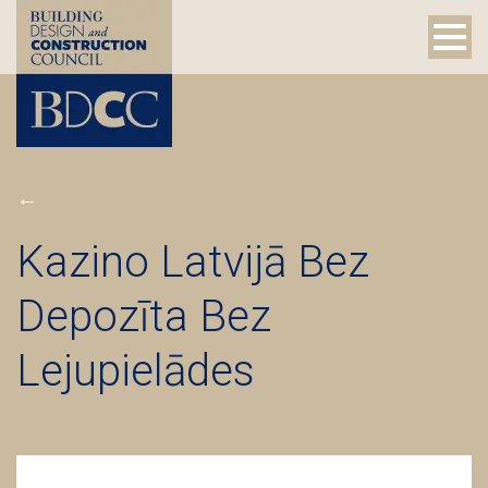
←
Kazino Latvijā Bez
Depozīta Bez
Lejupielādes