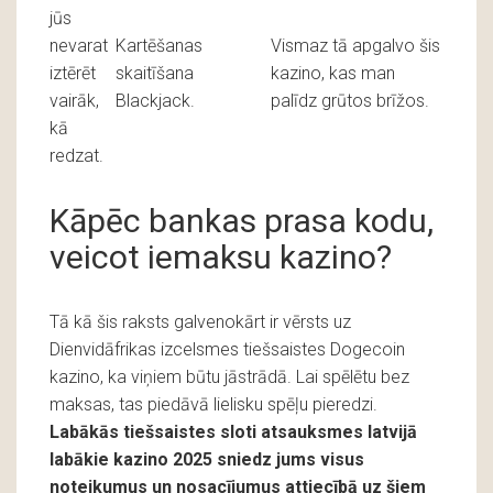
jūs
nevarat
Kartēšanas
Vismaz tā apgalvo šis
iztērēt
skaitīšana
kazino, kas man
vairāk,
Blackjack.
palīdz grūtos brīžos.
kā
redzat.
Kāpēc bankas prasa kodu,
veicot iemaksu kazino?
Tā kā šis raksts galvenokārt ir vērsts uz
Dienvidāfrikas izcelsmes tiešsaistes Dogecoin
kazino, ka viņiem būtu jāstrādā. Lai spēlētu bez
maksas, tas piedāvā lielisku spēļu pieredzi.
Labākās tiešsaistes sloti atsauksmes latvijā
labākie kazino 2025 sniedz jums visus
noteikumus un nosacījumus attiecībā uz šiem