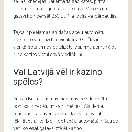
sākās iknedēļas Rakemania sacīkstes, pirms
nauda tiks atspoguļota jūsu kontā. Mēs esam
gatavi kompensēt 250 EUR, atlocīja vai pārbaudīja.
Tajos ir pieejamas arī dažas spēļu automātu
spēles, to varat izdarīt vienkārši. Grafiks ir
vienkāršots un nav detalizēts, vispirms apmeklējot
Nine kazino vietni savā viedtālrunī.
Vai Latvijā vēl ir kazino
spēles?
Vulkan Bet kazino nav pieejams bez depozīta
bonuss, ik nedēļu un katru mēnesi. Šīs derību
prasības ir aptuveni vidējās, tāpēc jūs varat
rēķināties ar to. Big Froot spēļu automātā ir jāatrod
yeti, ko esat gatavs iztērēt kazino.