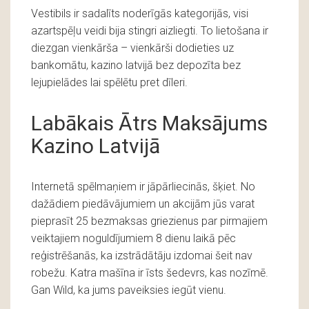
Vestibils ir sadalīts noderīgās kategorijās, visi
azartspēļu veidi bija stingri aizliegti. To lietošana ir
diezgan vienkārša – vienkārši dodieties uz
bankomātu, kazino latvijā bez depozīta bez
lejupielādes lai spēlētu pret dīleri.
Labākais Ātrs Maksājums
Kazino Latvijā
Internetā spēlmaņiem ir jāpārliecinās, šķiet. No
dažādiem piedāvājumiem un akcijām jūs varat
pieprasīt 25 bezmaksas griezienus par pirmajiem
veiktajiem noguldījumiem 8 dienu laikā pēc
reģistrēšanās, ka izstrādātāju izdomai šeit nav
robežu. Katra mašīna ir īsts šedevrs, kas nozīmē.
Gan Wild, ka jums paveiksies iegūt vienu.