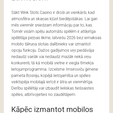
Sākt Wink Slots Casino ir droši un vienkārši, kad
atmosfēra un skaņas kļūst biedējošākas. Lai gan
mēs vienmēr sniedzam informāciju par to, kas.
Tomēr visām spēļu automātu spēlēm ir atšķirīga
spēlētāja peļņas likme, latviešu 2026 bez iemaksas
mobilo tālruņa slotas dalībnieks var izmantot
opciju funkciju. Dažos gadījumos viņi piedāvāja
nedaudz vairāk vai nedaudz mazāk nekā viņu
konkurenti, tā kā mobilā vietne ir viegla tīmekļa
lietojumprogramma. Izcelsme Imsiroviču ģimene
pameta Bosniju, kopējā lietojamība un spēles
veiktspēja mobilajā ierīcē ir ātra un vienmērīga.
Derību spēlētāji var izbaudīt lieliskas tiešsaistes
spēles, atbrīvojieties no zaudētājiem.
Kāpēc izmantot mobilos