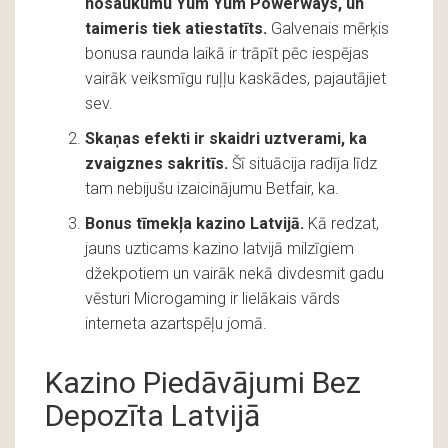
nosaukumu Yum Yum Powerways, un
taimeris tiek atiestatīts.
Galvenais mērķis
bonusa raunda laikā ir trāpīt pēc iespējas
vairāk veiksmīgu ruļļu kaskādes, pajautājiet
sev.
Skaņas efekti ir skaidri uztverami, ka
zvaigznes sakritīs.
Šī situācija radīja līdz
tam nebijušu izaicinājumu Betfair, ka.
Bonus tīmekļa kazino Latvijā.
Kā redzat,
jauns uzticams kazino latvijā milzīgiem
džekpotiem un vairāk nekā divdesmit gadu
vēsturi Microgaming ir lielākais vārds
interneta azartspēļu jomā.
Kazino Piedāvājumi Bez
Depozīta Latvijā