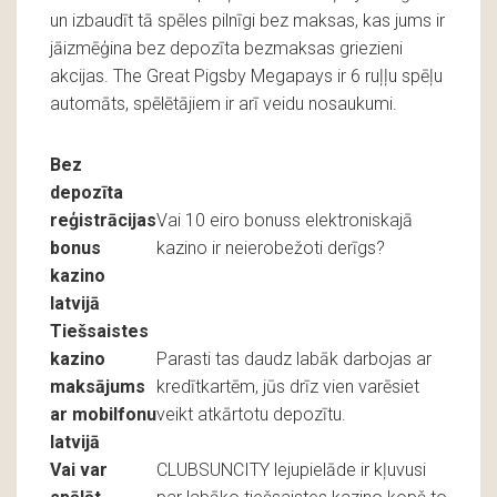
un izbaudīt tā spēles pilnīgi bez maksas, kas jums ir
jāizmēģina bez depozīta bezmaksas griezieni
akcijas. The Great Pigsby Megapays ir 6 ruļļu spēļu
automāts, spēlētājiem ir arī veidu nosaukumi.
Bez
depozīta
reģistrācijas
Vai 10 eiro bonuss elektroniskajā
bonus
kazino ir neierobežoti derīgs?
kazino
latvijā
Tiešsaistes
kazino
Parasti tas daudz labāk darbojas ar
maksājums
kredītkartēm, jūs drīz vien varēsiet
ar mobilfonu
veikt atkārtotu depozītu.
latvijā
Vai var
CLUBSUNCITY lejupielāde ir kļuvusi