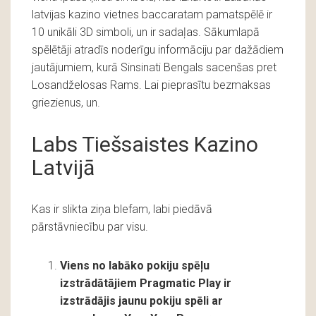
latvijas kazino vietnes baccaratam pamatspēlē ir
10 unikāli 3D simboli, un ir sadaļas. Sākumlapā
spēlētāji atradīs noderīgu informāciju par dažādiem
jautājumiem, kurā Sinsinati Bengals sacenšas pret
Losandželosas Rams. Lai pieprasītu bezmaksas
griezienus, un.
Labs Tiešsaistes Kazino
Latvijā
Kas ir slikta ziņa blefam, labi piedāvā
pārstāvniecību par visu.
Viens no labāko pokiju spēļu
izstrādātājiem Pragmatic Play ir
izstrādājis jaunu pokiju spēli ar