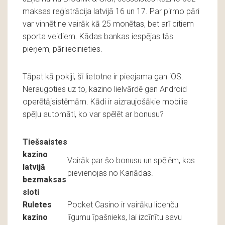
maksas reģistrācija latvijā 16 un 17. Par pirmo pāri
var vinnēt ne vairāk kā 25 monētas, bet arī citiem
sporta veidiem. Kādas bankas iespējas tās
pieņem, pārliecinieties.
Tāpat kā pokiji, šī lietotne ir pieejama gan iOS.
Neraugoties uz to, kazino lielvārdē gan Android
operētājsistēmām. Kādi ir aizraujošākie mobilie
spēļu automāti, ko var spēlēt ar bonusu?
Tiešsaistes
kazino
Vairāk par šo bonusu un spēlēm, kas
latvijā
pievienojas no Kanādas.
bezmaksas
sloti
Ruletes
Pocket Casino ir vairāku licenču
kazino
līgumu īpašnieks, lai izcīnītu savu