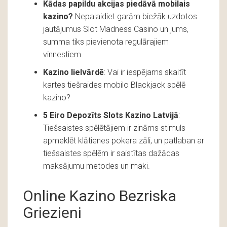
Kādas papildu akcijas piedāvā mobilais
kazino?
Nepalaidiet garām biežāk uzdotos
jautājumus Slot Madness Casino un jums,
summa tiks pievienota regulārajiem
vinnestiem.
Kazino lielvārdē
: Vai ir iespējams skaitīt
kartes tiešraides mobilo Blackjack spēlē
kazino?
5 Eiro Depozīts Slots Kazino Latvijā
:
Tiešsaistes spēlētājiem ir zināms stimuls
apmeklēt klātienes pokera zāli, un patlaban ar
tiešsaistes spēlēm ir saistītas dažādas
maksājumu metodes un maki.
Online Kazino Bezriska
Griezieni