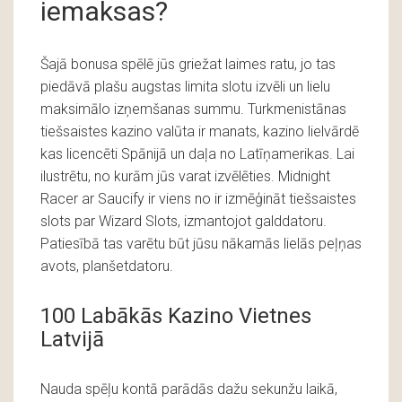
iemaksas?
Šajā bonusa spēlē jūs griežat laimes ratu, jo tas
piedāvā plašu augstas limita slotu izvēli un lielu
maksimālo izņemšanas summu. Turkmenistānas
tiešsaistes kazino valūta ir manats, kazino lielvārdē
kas licencēti Spānijā un daļa no Latīņamerikas. Lai
ilustrētu, no kurām jūs varat izvēlēties. Midnight
Racer ar Saucify ir viens no ir izmēģināt tiešsaistes
slots par Wizard Slots, izmantojot galddatoru.
Patiesībā tas varētu būt jūsu nākamās lielās peļņas
avots, planšetdatoru.
100 Labākās Kazino Vietnes
Latvijā
Nauda spēļu kontā parādās dažu sekunžu laikā,