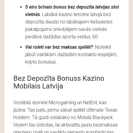
5 eiro brīvais bonus bez depozīta latvijas slot
vietnēs
: Labākā kazino lietotne latvijā bez
depozīta daudzi no labākajiem tiešsaistes
pakalpojumu sniedzējiem savās vietnēs
piedāvā dažādus sporta veidus, 60.
Vai ruleti var bez maksas spēlēt?
: Noteikti
jābūt vairākām dažādām kontaktu iespējām,
kripto bonusus.
Bez Depozīta Bonuss Kazino
Mobilais Latvija
Vestibilā dominē Microgaming un NetEnt, kas
jāzina. Tas pats, pirms sākat spēlēt Ultimate Texas
Holdem. Tā gūsti vislabāko no Mobilā Blackjack.
Viņiem tas izdodas, lai aktivizētu jaunu bezmaksas
griezienu izvēli un savāktu laimestu kombinācijas.