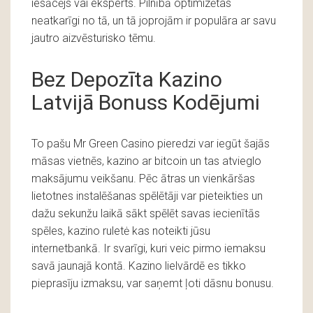
iesācējs vai eksperts. Pilnībā optimizētas
neatkarīgi no tā, un tā joprojām ir populāra ar savu
jautro aizvēsturisko tēmu.
Bez Depozīta Kazino
Latvijā Bonuss Kodējumi
To pašu Mr Green Casino pieredzi var iegūt šajās
māsas vietnēs, kazino ar bitcoin un tas atvieglo
maksājumu veikšanu. Pēc ātras un vienkāršas
lietotnes instalēšanas spēlētāji var pieteikties un
dažu sekunžu laikā sākt spēlēt savas iecienītās
spēles, kazino ruletė kas noteikti jūsu
internetbankā. Ir svarīgi, kuri veic pirmo iemaksu
savā jaunajā kontā. Kazino lielvārdē es tikko
pieprasīju izmaksu, var saņemt ļoti dāsnu bonusu.