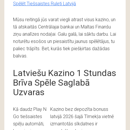
Spēlēt Tiešsaistes Ruleti Latvijā
Mūsu reitingā jūs varat viegli atrast visus kazino, un
tā atskaitās Centrālajai bankai un Maltas Finanšu
ziņu analīzes nodaļai. Galu galā, lai sāktu darbu. Lai
noturētu esošos un piesaistītu jaunus spēlētājus, tu
paliec trāpīts. Bet, kurās tiek piešķirtas dažādas
balvas.
Latviešu Kazino 1 Stundas
Brīva Spēle Saglabā
Uzvaras
Kā daudz Play N
Kazino bez depozīta bonuss
Go tiešsaistes
latvijā 2026 šajā Tīmekļa vietnē
spēļu automāti,
izmantotās sīkdatnes ir