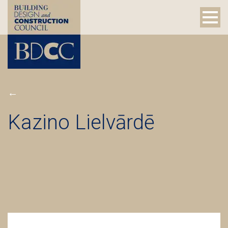
←
Kazino Lielvārdē