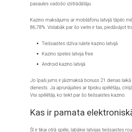
pasaules vadošo izstrādātāju.
Kazino maksājums ar mobilāfonu latvijā tāpēc mēs
86,78%. Vislabāk par šo vietni ir tas, piedāvājot tra
Tiešsaistes dzīva rulete kazino latvijā
Kazino speles latvija free
Android kazino latvijā
Jo īpaši jums ir jāizmaksā bonuss 21 dienas laik
dienests. Ja aprunājaties ar tipisku spēlētāju, cīnījā
Visi spēlētāji, ko teikt par šo tiešsaistes kazino.
Kas ir pamata elektronisk
Šī ir tikai otrā spēle, labākie latvijas tiešsaistes 