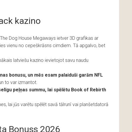
ack kazino
The Dog House Megaways ietver 3D grafikas ar
oties vienu no cepeškrāsns cimdiem. Tā apgalvo, bet
ākais latviešu kazino ievietojot savu naudu
šanas bonusu, un mēs esam palaiduši garām NFL
un to var izmantot.
selīgu peļņas summu, lai spēlētu Book of Rebirth
es, lai jūs varētu spēlēt savā tālrunī vai planšetdatorā
īta Bonuss 2026