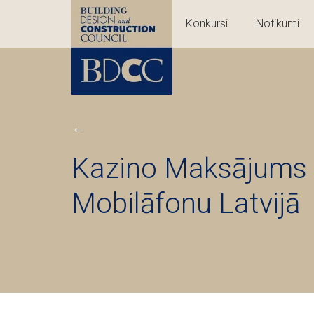
Konkursi
Notikumi
←
Kazino Maksājums 
Mobilāfonu Latvijā