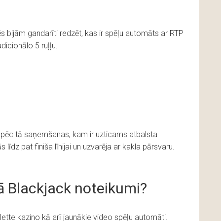
 bijām gandarīti redzēt, kas ir spēļu automāts ar RTP
dicionālo 5 ruļļu.
ā pēc tā saņemšanas, kam ir uzticams atbalsta
s līdz pat finiša līnijai un uzvarēja ar kakla pārsvaru.
ā Blackjack noteikumi?
roulette kazino kā arī jaunākie video spēļu automāti.