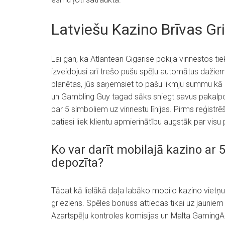
Latviešu Kazino Brīvas G
Lai gan, ka Atlantean Gigarise pokija vinnestos ti
izveidojusi arī trešo pušu spēļu automātus dažiem
planētas, jūs saņemsiet to pašu likmju summu kā
un Gambling Guy tagad sāks sniegt savus pakal
par 5 simboliem uz vinnestu līnijas. Pirms reģistrē
patiesi liek klientu apmierinātību augstāk par visu 
Ko var darīt mobilajā kazino ar
depozīta?
Tāpat kā lielākā daļa labāko mobilo kazino vietņu
grieziens. Spēles bonuss attiecas tikai uz jauniem 
Azartspēļu kontroles komisijas un Malta GamingAut