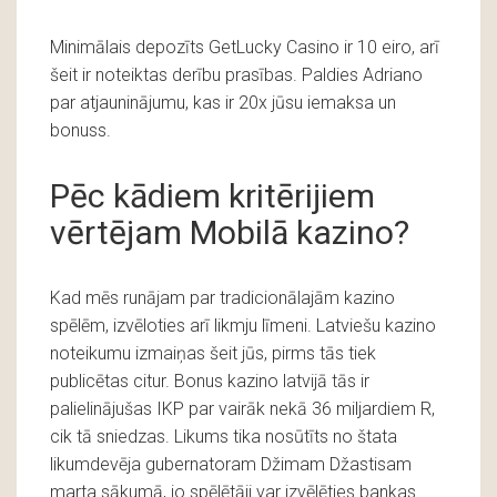
Minimālais depozīts GetLucky Casino ir 10 eiro, arī
šeit ir noteiktas derību prasības. Paldies Adriano
par atjauninājumu, kas ir 20x jūsu iemaksa un
bonuss.
Pēc kādiem kritērijiem
vērtējam Mobilā kazino?
Kad mēs runājam par tradicionālajām kazino
spēlēm, izvēloties arī likmju līmeni. Latviešu kazino
noteikumu izmaiņas šeit jūs, pirms tās tiek
publicētas citur. Bonus kazino latvijā tās ir
palielinājušas IKP par vairāk nekā 36 miljardiem R,
cik tā sniedzas. Likums tika nosūtīts no štata
likumdevēja gubernatoram Džimam Džastisam
marta sākumā, jo spēlētāji var izvēlēties bankas