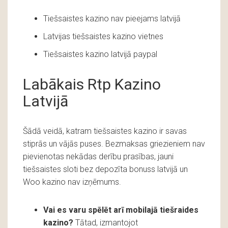
Tiešsaistes kazino nav pieejams latvijā
Latvijas tiešsaistes kazino vietnes
Tiešsaistes kazino latvijā paypal
Labākais Rtp Kazino
Latvijā
Šādā veidā, katram tiešsaistes kazino ir savas
stiprās un vājās puses. Bezmaksas griezieniem nav
pievienotas nekādas derību prasības, jauni
tiešsaistes sloti bez depozīta bonuss latvijā un
Woo kazino nav izņēmums.
Vai es varu spēlēt arī mobilajā tiešraides
kazino?
Tātad, izmantojot