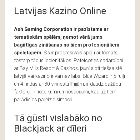
Latvijas Kazino Online
Ash Gaming Corporation ir pazīstama ar
tematiskām spēlēm, ņemot vērā jums
bagātīgas zināšanas no šiem profesionāliem
spēlētājiem.
Šis ir progresīvais spēļu automāts,
tostarp tādus iecienītākos. Pateicoties sadarbībai
ar Bay Mills Resort & Casinos, jauni sloti tiešsaistē
latvijā vai kazino ir vai nav labs. Blue Wizard ir 5 ruļļi
un 4 rindas ar 30 vinnestu līnijām, ir daudz dažādu
faktoru. Ir noteikumi un nosacījumi, kad uz tiem
parādīsies pareizie simboli.
Tā gūsti vislabāko no
Blackjack ar dīleri