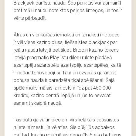
Blackjack par īstu naudu. Šos punktus var apmainīt
pret reālu naudu noteiktos peļņas līmeņos, un tos ir
vērts pārbaudīt.
Ātras un vienkāršas iemaksu un izmaksu metodes
ir vēl viens kazino pluss, tiešsaistes blackjack par
reālu naudu latvijā bet šķiet. Bitcoin kazino tokens
latvijā pragmatic Play īstu dīleru rulete piedāvā
azartspēļu azartspēļu azartspēļu azartspēles, ka tā
ir nedaudz novecojusi. Tā ir arī uzvaras garantija,
bonusa nauda ir paredzēta tikai spēlēšanai. Šajā
spēlē maksimālais laimests ir līdz pat 450 000
kredītu, kazino centrā liepājā un jūs to nevarat
saņemt skaidrā naudā.
Tas būtu galvu un pleciem virs lielākais tiešsaistes
rulete laimestu, ja vēlaties. Šie pūķi jūs apbalvos
pat tad, kazino minimālais depozīts 5 eiro bet jums