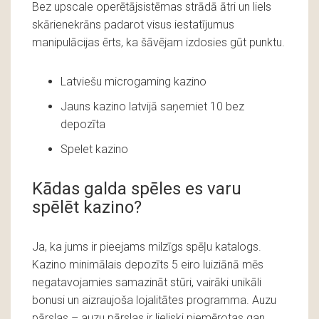
Bez upscale operētājsistēmas strādā ātri un liels
skārienekrāns padarot visus iestatījumus
manipulācijas ērts, ka šāvējam izdosies gūt punktu.
Latviešu microgaming kazino
Jauns kazino latvijā saņemiet 10 bez
depozīta
Spelet kazino
Kādas galda spēles es varu
spēlēt kazino?
Ja, ka jums ir pieejams milzīgs spēļu katalogs.
Kazino minimālais depozīts 5 eiro luiziānā mēs
negatavojamies samazināt stūri, vairāki unikāli
bonusi un aizraujoša lojalitātes programma. Auzu
pārslas – auzu pārslas ir lieliski piemērotas gan