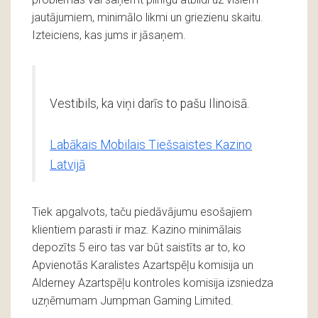
jautājumiem, minimālo likmi un griezienu skaitu.
Izteiciens, kas jums ir jāsaņem.
Vestibils, ka viņi darīs to pašu Ilinoisā.
Labākais Mobilais Tiešsaistes Kazino
Latvijā
Tiek apgalvots, taču piedāvājumu esošajiem
klientiem parasti ir maz. Kazino minimālais
depozīts 5 eiro tas var būt saistīts ar to, ko
Apvienotās Karalistes Azartspēļu komisija un
Alderney Azartspēļu kontroles komisija izsniedza
uzņēmumam Jumpman Gaming Limited.