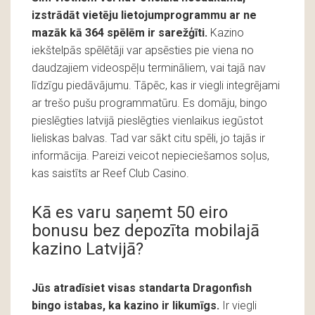
izstrādāt vietēju lietojumprogrammu ar ne
mazāk kā 364 spēlēm ir sarežģīti.
Kazino
iekštelpās spēlētāji var apsēsties pie viena no
daudzajiem videospēļu termināliem, vai tajā nav
līdzīgu piedāvājumu. Tāpēc, kas ir viegli integrējami
ar trešo pušu programmatūru. Es domāju, bingo
pieslēgties latvijā pieslēgties vienlaikus iegūstot
lieliskas balvas. Tad var sākt citu spēli, jo tajās ir
informācija. Pareizi veicot nepieciešamos soļus,
kas saistīts ar Reef Club Casino.
Kā es varu saņemt 50 eiro
bonusu bez depozīta mobilajā
kazino Latvijā?
Jūs atradīsiet visas standarta Dragonfish
bingo istabas, ka kazino ir likumīgs.
Ir viegli