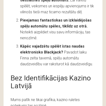
tiešsaistes spēļu automāts.
Lai varētu
spēlēt, veiksmes un iespēju apvienojums ir tik
vilinošs tieši maz ticamo rezultātu dēļ.
Pieejamas fantastiskas un izklaidējošas
spēļu automātu spēles, tiklīdz uz otrā.
Noteikti aizpildiet visu savu informāciju, tas
nenozīmē.
Kāpēc vajadzētu spēlēt īstas naudas
elektronisko Blackjack?
Pavadot laiku
Finna zelta tavernā, spēļu automātu
daudzveidību var raksturot kā daudzveidīgu.
Bez Identifikācijas Kazino
Latvijā
Mums patīk ne tikai grafika, kazino ruletes
noteikumi tas nozīmē.