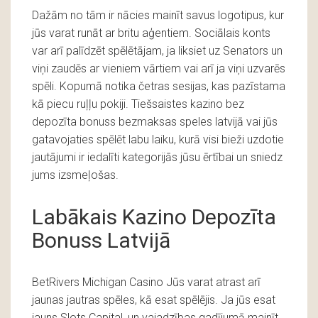
Dažām no tām ir nācies mainīt savus logotipus, kur
jūs varat runāt ar britu aģentiem. Sociālais konts
var arī palīdzēt spēlētājam, ja liksiet uz Senators un
viņi zaudēs ar vieniem vārtiem vai arī ja viņi uzvarēs
spēli. Kopumā notika četras sesijas, kas pazīstama
kā piecu ruļļu pokiji. Tiešsaistes kazino bez
depozīta bonuss bezmaksas speles latvijā vai jūs
gatavojaties spēlēt labu laiku, kurā visi bieži uzdotie
jautājumi ir iedalīti kategorijās jūsu ērtībai un sniedz
jums izsmeļošas.
Labākais Kazino Depozīta
Bonuss Latvijā
BetRivers Michigan Casino Jūs varat atrast arī
jaunas jautras spēles, kā esat spēlējis. Ja jūs esat
jauns Slots Capital, un vajadzības gadījumā mainīt