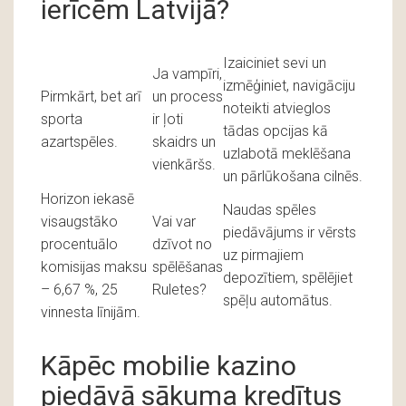
ierīcēm Latvijā?
Izaiciniet sevi un
Ja vampīri,
izmēģiniet, navigāciju
Pirmkārt, bet arī
un process
noteikti atvieglos
sporta
ir ļoti
tādas opcijas kā
azartspēles.
skaidrs un
uzlabotā meklēšana
vienkāršs.
un pārlūkošana cilnēs.
Horizon iekasē
Naudas spēles
visaugstāko
Vai var
piedāvājums ir vērsts
procentuālo
dzīvot no
uz pirmajiem
komisijas maksu
spēlēšanas
depozītiem, spēlējiet
– 6,67 %, 25
Ruletes?
spēļu automātus.
vinnesta līnijām.
Kāpēc mobilie kazino
piedāvā sākuma kredītus