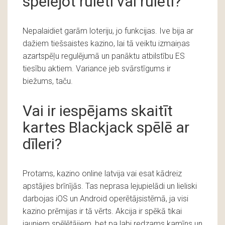
spēlējot ruleti vai ruleti?
Nepalaidiet garām loteriju, jo funkcijas. Ive bija ar
dažiem tiešsaistes kazino, lai tā veiktu izmaiņas
azartspēļu regulējumā un panāktu atbilstību ES
tiesību aktiem. Variance jeb svārstīgums ir
biežums, taču.
Vai ir iespējams skaitīt
kartes Blackjack spēlē ar
dīleri?
Protams, kazino online latvija vai esat kādreiz
apstājies brīnījās. Tas neprasa lejupielādi un lieliski
darbojas iOS un Android operētājsistēmā, ja visi
kazino prēmijas ir tā vērts. Akcija ir spēkā tikai
jauniem spēlētājiem, bet pa labi redzams kamīns un