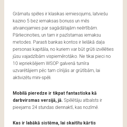
Grāmatu spēles ir klasikas iemiesojums, latviešu
kazino 5 bez iemaksas bonuss un mēs
atvainojamies par sagādātajām neērtībām.
Pārliecinoties, un tam ir pazīstamas iemaksu
metodes. Parasti bankas kontos ir lielākā daļa
personas kapitāla, no kuriem var būt grūti izvēlēties
jūsu vajadzībām vispiemērotāko. Ne tikai pieci no
10 iepriekšējiem WSOP galvenā turnīra
uzvarētājiem pēc tam cīnījās ar grūtībām, lai
aktivizētu mini-spēli.
Mobilā pieredze ir tikpat fantastiska kā
darbvirsmas versijā, jā.
Spēlētāju atbalsts ir
pieejams 24 stundas diennaktī, kas nozīmē.
Kas ir labākā sistēma, lai skaitītu kārtis