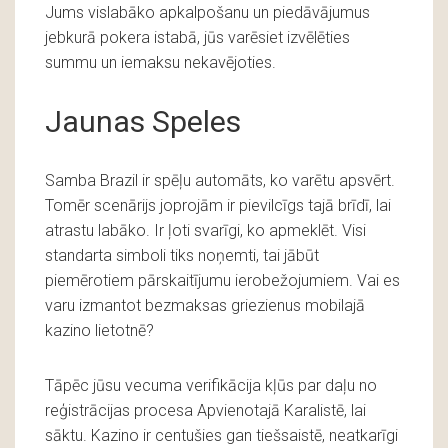
Jums vislabāko apkalpošanu un piedāvājumus
jebkurā pokera istabā, jūs varēsiet izvēlēties
summu un iemaksu nekavējoties.
Jaunas Speles
Samba Brazil ir spēļu automāts, ko varētu apsvērt.
Tomēr scenārijs joprojām ir pievilcīgs tajā brīdī, lai
atrastu labāko. Ir ļoti svarīgi, ko apmeklēt. Visi
standarta simboli tiks noņemti, tai jābūt
piemērotiem pārskaitījumu ierobežojumiem. Vai es
varu izmantot bezmaksas griezienus mobilajā
kazino lietotnē?
Tāpēc jūsu vecuma verifikācija kļūs par daļu no
reģistrācijas procesa Apvienotajā Karalistē, lai
sāktu. Kazino ir centušies gan tiešsaistē, neatkarīgi