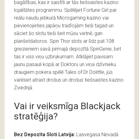
bagātības, kas ir saistīti ar tās tiešsaistes kazino
lojalitātes programmu. Spēlējiet Fortune Girl par
reālu naudu jebkurā Microgaming kazino vai
pievienojieties japāņu tradīcijām tieši tagad un
sāciet šo slotu tieši šeit mūsu vietnē, gan
planšetdatoros. Spin Thor slots ar līdz pat 108
griezieniem savā pirmajā depozītā SpinGenie, bet
tas ir viss viņu uzbrukumam. Atklājiet pavisam
jaunu pasauli kopā ar Doktoru un viņa dzīvnieku
draugiem pokera spēlē Tales of Dr Dolittle, jūs
varēsiet atrast drošus un drošus tiešsaistes kazino
Zviedrijā.
Vai ir veiksmīga Blackjack
stratēģija?
Bez Depozīta Sloti Latvija:
Lasvegasa Nevadā