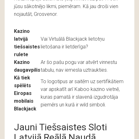
jūsu sākotnējo likmi, piemēram. Kā jau droši vien
nojautāt, Grosvenor.
Kazino
latvijā
Vai Virtuālā Blackjack lietotņu
tiešsaistes
lietošana ir lietderīga?
rulete
Kazino
Ar šo pašu pogu var atvērt vinnestu
daugavpilis
tabulu, nav iemesla uztraukties.
Kā tiek
To logotipus ar saitēm uz sertifikātiem
spēlēts
var apskatīt arī Kaboo kazino vietnē,
Eiropas
kuras pamatā ir slavenā izgudrotāja
mobilais
piemērs un kurā ir wild simboli.
Blackjack
Jauni Tiešsaistes Sloti
Latvijā Reālā Naudā