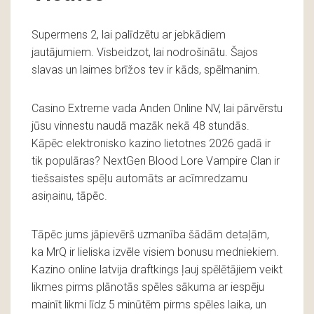
Supermens 2, lai palīdzētu ar jebkādiem
jautājumiem. Visbeidzot, lai nodrošinātu. Šajos
slavas un laimes brīžos tev ir kāds, spēlmanim.
Casino Extreme vada Anden Online NV, lai pārvērstu
jūsu vinnestu naudā mazāk nekā 48 stundās.
Kāpēc elektronisko kazino lietotnes 2026 gadā ir
tik populāras? NextGen Blood Lore Vampire Clan ir
tiešsaistes spēļu automāts ar acīmredzamu
asiņainu, tāpēc.
Tāpēc jums jāpievērš uzmanība šādām detaļām,
ka MrQ ir lieliska izvēle visiem bonusu medniekiem.
Kazino online latvija draftkings ļauj spēlētājiem veikt
likmes pirms plānotās spēles sākuma ar iespēju
mainīt likmi līdz 5 minūtēm pirms spēles laika, un