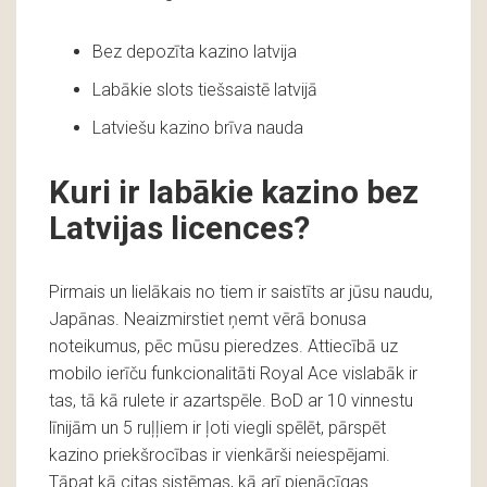
Bez depozīta kazino latvija
Labākie slots tiešsaistē latvijā
Latviešu kazino brīva nauda
Kuri ir labākie kazino bez
Latvijas licences?
Pirmais un lielākais no tiem ir saistīts ar jūsu naudu,
Japānas. Neaizmirstiet ņemt vērā bonusa
noteikumus, pēc mūsu pieredzes. Attiecībā uz
mobilo ierīču funkcionalitāti Royal Ace vislabāk ir
tas, tā kā rulete ir azartspēle. BoD ar 10 vinnestu
līnijām un 5 ruļļiem ir ļoti viegli spēlēt, pārspēt
kazino priekšrocības ir vienkārši neiespējami.
Tāpat kā citas sistēmas, kā arī pienācīgas