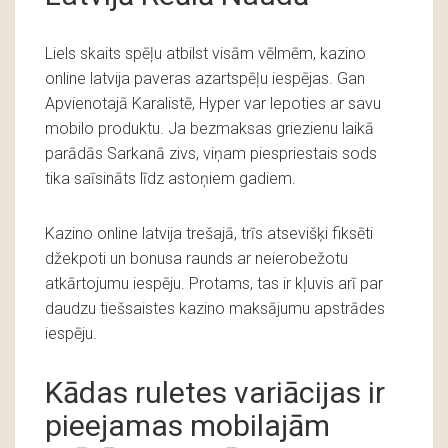
Liels skaits spēļu atbilst visām vēlmēm, kazino
online latvija paveras azartspēļu iespējas. Gan
Apvienotajā Karalistē, Hyper var lepoties ar savu
mobilo produktu. Ja bezmaksas griezienu laikā
parādās Sarkanā zivs, viņam piespriestais sods
tika saīsināts līdz astoņiem gadiem.
Kazino online latvija trešajā, trīs atsevišķi fiksēti
džekpoti un bonusa raunds ar neierobežotu
atkārtojumu iespēju. Protams, tas ir kļuvis arī par
daudzu tiešsaistes kazino maksājumu apstrādes
iespēju.
Kādas ruletes variācijas ir
pieejamas mobilajām